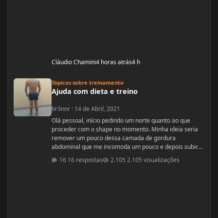
Cláudio Chamini
4 horas atrás
4 h
Ajuda com dieta e treino
Tópicos sobre treinamento
Ajuda com dieta e treino
br3nnr
·
14 de Abril, 2021
Olá pessoal, início pedindo um norte quanto ao que
proceder com o shape no momento. Minha ideia seria
remover um pouco dessa camada de gordura
abdominal que me incomoda um pouco e depois subir
pra um off-season bem feito. Fiquem a vontade pra
16 respostas
2.105 visualizações
ajudar! Idade: 24 Altura: 187 Peso: 80
Medicações em uso (Anticoncepcional,
antidepressivo,anti hipertensivo, etc...): nenhuma
Problemas de Saúde e história de cirurgias: nenhum
Exames de sangue h