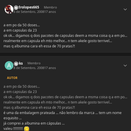
Estatísticas do autor
pedrolopes665
Membro
6 de Setembro, 2008
17 anos
a em po da 50 doses...
a em capsulas da 23
ok ok... digamos q dois pacotes de capsulas deem a msma coisa q a em po...
realmente em capsula eh mto melhor... n tem akele gosto terrivel...
mas q albumina cara eh essa de 70 pratas?!
Estatísticas do autor
Aleks
Membro
8 de Setembro, 2008
17 anos
AUTOR
a em po da 50 doses...
a em capsulas da 23
ok ok... digamos q dois pacotes de capsulas deem a msma coisa q a em po...
realmente em capsula eh mto melhor... n tem akele gosto terrivel...
mas q albumina cara eh essa de 70 pratas?!
é uma da embalagem prateada ... não lembro da marca ... tem um nome
esquisito ...
já comprei a albumina em cápsulas ...
valeu !!!!!!!!!!!