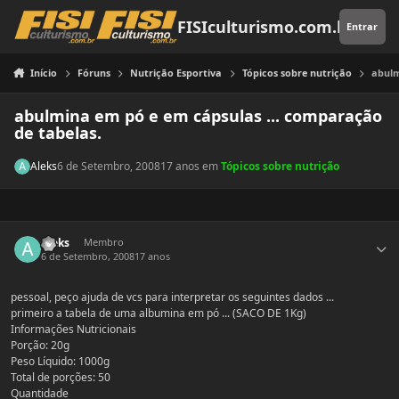
Pular para o conteúdo
FISIculturismo.com.br
Entrar
Início
Fóruns
Nutrição Esportiva
Tópicos sobre nutrição
abulm
abulmina em pó e em cápsulas ... comparação
de tabelas.
Aleks
6 de Setembro, 2008
17 anos
em
Tópicos sobre nutrição
Estatísticas do autor
Aleks
Membro
6 de Setembro, 2008
17 anos
pessoal, peço ajuda de vcs para interpretar os seguintes dados ...
primeiro a tabela de uma albumina em pó ... (SACO DE 1Kg)
Informações Nutricionais
Porção: 20g
Peso Líquido: 1000g
Total de porções: 50
Quantidade