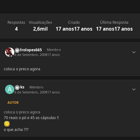
Respostas
Visualizações
Criado
Última Resposta
4
2,6mil
17 anos
17 anos
17 anos
17 anos
Estatísticas do autor
pedrolopes665
Membro
6 de Setembro, 2008
17 anos
coloca o preco agora
Estatísticas do autor
Aleks
Membro
6 de Setembro, 2008
17 anos
AUTOR
coloca o preco agora
70 reais o pó e 45 as cápsulas !!
o que acha ???