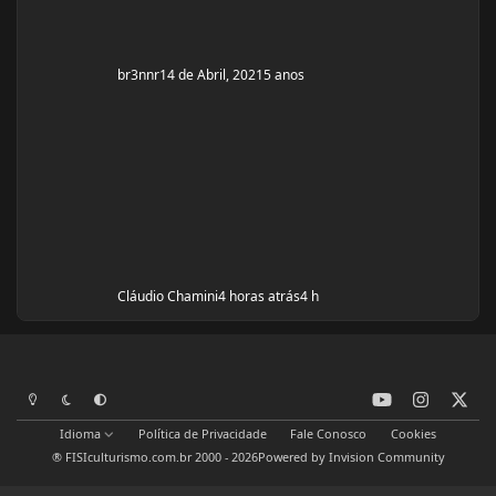
br3nnr
14 de Abril, 2021
5 anos
Cláudio Chamini
4 horas atrás
4 h
y
i
x
Modo Claro
Modo Escuro
Preferência do Sistema
o
n
Idioma
Política de Privacidade
Fale Conosco
Cookies
u
s
® FISIculturismo.com.br 2000 - 2026
Powered by
Invision Community
t
t