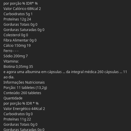
por porção % IDR* %
Valor Calórico 68Kcal 2
Carboidratos 5g 1
Proteínas 12g 24
Gorduras Totais 0g 0
Gorduras Saturadas 0g 0
Colesterol 0g 0
Fibra Alimentar 0g 0
Cálcio 150mg 19
Ferro - - -
Sódio 200mg 7
Vitamina:
Biotina 0,05mg 35
e agora uma albumina em cápsulas ... da integral médica 260 cápsulas ... 11
ao dia.
Informações Nutricionais
Porção: 11 tabletes (13,2g)
Conteúdo: 260 tabletes
Quantidade
por porção % IDR * %
Valor Energético 44Kcal 2
Carboidratos 0g 0
Proteínas 11g 22
Gorduras Totais 0g 0
Gorduras Saturadas 0g 0