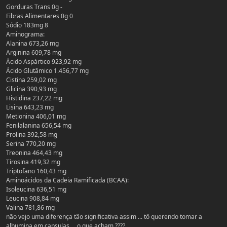
Gorduras Trans 0g -
Fibras Alimentares 0g 0
Sódio 183mg 8
Aminograma:
Alanina 673,26 mg
Arginina 609,78 mg
Ácido Aspártico 923,92 mg
Ácido Glutâmico 1.456,77 mg
Cistina 259,02 mg
Glicina 390,93 mg
Histidina 237,22 mg
Lisina 643,23 mg
Metionina 406,01 mg
Fenilalanina 656,54 mg
Prolina 392,58 mg
Serina 770,20 mg
Treonina 464,43 mg
Tirosina 419,32 mg
Triptofano 160,43 mg
Aminoácidos da Cadeia Ramificada (BCAA):
Isoleucina 636,51 mg
Leucina 908,84 mg
Valina 781,86 mg
não vejo uma diferença tão significativa assim ... tô querendo tomar a
albumina em capsulas ... o que acham ????