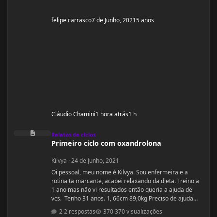
felipe carrasco
7 de Junho, 2021
5 anos
Cláudio Chamini
1 hora atrás
1 h
Primeiro ciclo com oxandrolona
Relatos de ciclos
Primeiro ciclo com oxandrolona
Kilvya
·
24 de Junho, 2021
Oi pessoal, meu nome é Kilvya. Sou enfermeira e a
rotina ta marcante, acabei relaxando da dieta. Treino a
1 ano mas não vi resultados então queria a ajuda de
vcs. Tenho 31 anos. 1, 66cm 89,0kg Preciso de ajuda
urgente! Vou mudar a dieta e as séries, então queria
2 respostas
370 visualizações
começar junto com vcs do zero.