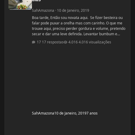
SahAmazona
·
10 de Janeiro, 2019
Boa tarde, Então sou novata aqui. Se fizer besteira ou
falar pode puxar a orelha mas com carinho. O que me
trouxe aqui, preciso perder gordura e volume, pretendo
secar e dar uma leve definida. Levantar bumbum e
secar barriguinha, ganha forma nas pernas, costas e
17 respostas
4.016 visualizações
braços, mas nada muito musculoso ou a ponto de
competição ou barriga trincada com coxas volumosas.
Sou fã de mulheres FIN, pena que não nasci com esse
esteriótipo, sou um violoncelo como diz minha mãe e
lutava contra a na
SahAmazona
10 de Janeiro, 2019
7 anos