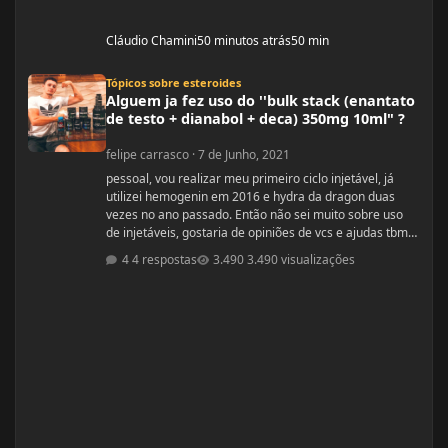
Cláudio Chamini
50 minutos atrás
50 min
Alguem ja fez uso do ''bulk stack (enantato de testo + dianabol + deca) 350mg
Tópicos sobre esteroides
Alguem ja fez uso do ''bulk stack (enantato
de testo + dianabol + deca) 350mg 10ml" ?
felipe carrasco
·
7 de Junho, 2021
pessoal, vou realizar meu primeiro ciclo injetável, já
utilizei hemogenin em 2016 e hydra da dragon duas
vezes no ano passado. Então não sei muito sobre uso
de injetáveis, gostaria de opiniões de vcs e ajudas tbm
são bem vindas estava procurando e achei esse bulk
4 respostas
3.490 visualizações
stack que é formado por ENANTATO DE
TESTOSTERONA + DIANABOL + DECA em uma ampola
de 10ml com 350mg, porem não achei nada a respeito
em vídeos ou fóruns vendedor me recomendou o uso
desse bulk toda terça e quinta em 1 Ml cada