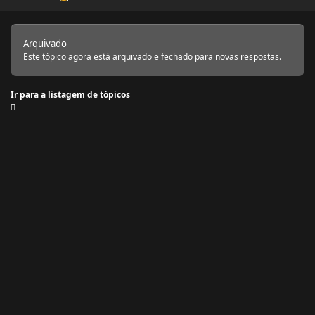
Arquivado
Este tópico agora está arquivado e fechado para novas respostas.
Ir para a listagem de tópicos