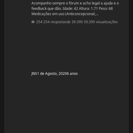
Acompanho sempre o fórum e acho legal a ajuda e o
feedback que dão. Idade: 42 Altura: 1.71 Peso: 68
Medicações em uso (Anticoncepcional,
antidepressivo,anti hipertensivo, etc...): nenhuma
254 respostas
39.390 visualizações
Problemas de Saúde e história de cirurgias: nenhuma
Exames de sangue hormonais recentes OU que tiver
recente= sem exames recentes. Tempo de treino: 15
anos, com interrupções sazonais. Ciclos FEITOS com
dose e tempo: enan
JNS
1 de Agosto, 2020
6 anos