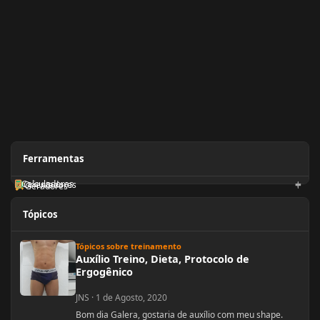
Ferramentas
Calculadoras
Orientadores
Geradores
Tópicos
Auxílio Treino, Dieta, Protocolo de Ergogênico
Tópicos sobre treinamento
Auxílio Treino, Dieta, Protocolo de
Ergogênico
JNS
·
1 de Agosto, 2020
Bom dia Galera, gostaria de auxílio com meu shape.