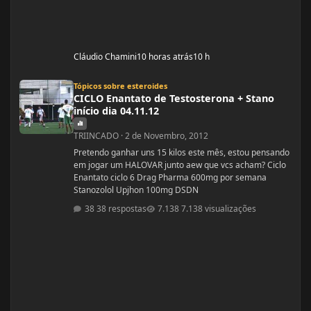
Cláudio Chamini
10 horas atrás
10 h
CICLO Enantato de Testosterona + Stano início dia 04.11.12
Tópicos sobre esteroides
CICLO Enantato de Testosterona + Stano
início dia 04.11.12
TRIINCADO
·
2 de Novembro, 2012
Pretendo ganhar uns 15 kilos este mês, estou pensando
em jogar um HALOVAR junto aew que vcs acham? Ciclo
Enantato ciclo 6 Drag Pharma 600mg por semana
Stanozolol Upjhon 100mg DSDN
38 respostas
7.138 visualizações