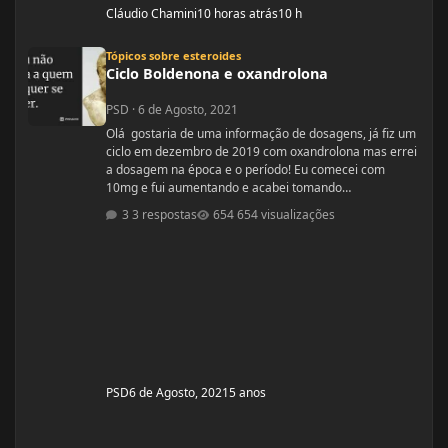
Cláudio Chamini
10 horas atrás
10 h
Ciclo Boldenona e oxandrolona
Tópicos sobre esteroides
Ciclo Boldenona e oxandrolona
PSD
·
6 de Agosto, 2021
Olá gostaria de uma informação de dosagens, já fiz um
ciclo em dezembro de 2019 com oxandrolona mas errei
a dosagem na época e o período! Eu comecei com
10mg e fui aumentando e acabei tomando
60mg porque entendi errado foram 4 semanas tive
3 respostas
654 visualizações
ganhos de 5 quilos. Eu já treinava na época a 4 anos já
tinha ganhos bem bons até sem recursos
anabolizantes só que eu tinha perdido peso eu queria
aumentar de forma rápida. Nos dois primeiros anos de
treino eu ganhei muita massa muscular mas depois se
PSD
6 de Agosto, 2021
5 anos