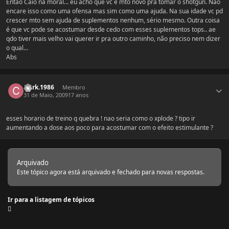
Então Caio na moral... eu acho que vc é mto novo pra tomar o shotgun. Não
encare isso como uma ofensa mas sim como uma ajuda. Na sua idade vc pd
crescer mto sem ajuda de suplementos nenhum, sério mesmo. Outra coisa
é que vc pode se acostumar desde cedo com esses suplementos tops.. ae
qdo tiver mais velho vai querer ir pra outro caminho, não preciso nem dizer
o qual...
Abs
Estatísticas do autor
clark.1986
Membro
31 de Maio, 2009
17 anos
esses horario de treino q quebra ! nao seria como o xplode ? tipo ir
aumentando a dose aos poco para acostumar com o efeito estimulante ?
Arquivado
Este tópico agora está arquivado e fechado para novas respostas.
Ir para a listagem de tópicos