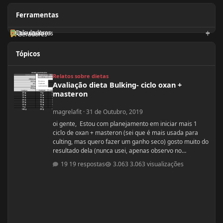
Ferramentas
Calculadoras
Orientadores
Geradores
Tópicos
Avaliação dieta Bulking- ciclo oxan + masteron
Relatos sobre dietas
Avaliação dieta Bulking- ciclo oxan +
masteron
magrelafit
·
31 de Outubro, 2019
oi gente, Estou com planejamento em iniciar mais 1
ciclo de oxan + masteron (sei que é mais usada para
culting, mas quero fazer um ganho seco) gosto muito do
resultado dela (nunca usei, apenas observo no
pessoal). ja fiz 2 ciclos de oxandrolona 1 em 2016(6
19 respostas
3.063 visualizações
semanas) e outro 2017.(6 semanas) , mas o meu
objetivo do tópico mesmo é sobre a dieta. Quero fazer
uma dieta bulking limpa, não tenho a necessidade de
ganhar muito peso, apenas melhorar a qualidade
muscular e ganhar um pouco de ma