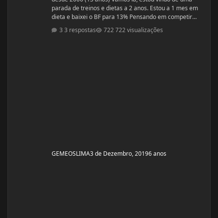
parada de treinos e dietas a 2 anos. Estou a 1 mes em
dieta e baixei o BF para 13% Pensando em competir
estreantes ano que vem se tudo ocorrer bem até abril.
3 respostas
722 visualizações
(Secar e corrigir os pontos fracos) Anexo, os exames
laboratoriais. Fechei com um atleta e treinador pra ver
se em 6 meses monto a armadura, rs! Segue o
protocolo passado por ele: Enantato 250mg 2x seman
GEMEOSLIMA
3 de Dezembro, 2019
6 anos