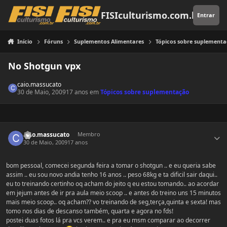
Pular para o conteúdo
FISIculturismo.com.br
Entrar
Início
Fóruns
Suplementos Alimentares
Tópicos sobre suplement
No Shotgun vpx
caio.massucato
30 de Maio, 2009
17 anos
em
Tópicos sobre suplementação
Estatísticas do autor
caio.massucato
Membro
30 de Maio, 2009
17 anos
bom pessoal, comecei segunda feira a tomar o shotgun .. e eu queria sabe
assim .. eu sou novo andia tenho 16 anos .. peso 68kg e ta dificil sair daqui..
eu to treinando certinho oq acham do jeito q eu estou tomando.. ao acordar
em jejum antes de ir pra aula meio scoop .. e antes do treino uns 15 minutos
mais meio scoop.. oq acham?? vo treinando de seg,terça,quinta e sexta! mas
tomo nos dias de descanso também, quarta e agora no fds!
postei duas fotos lá pra vcs verem.. e pra eu msm comparar ao decorrer