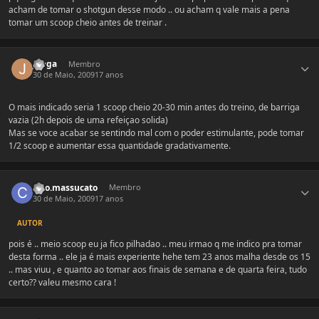
acham de tomar o shotgun desse modo .. ou acham q vale mais a pena
tomar um scoop cheio antes de treinar .
Estatísticas do autor
Jonga
Membro
30 de Maio, 2009
17 anos
O mais indicado seria 1 scoop cheio 20-30 min antes do treino, de barriga
vazia (2h depois de uma refeiçao solida)
Mas se voce acabar se sentindo mal com o poder estimulante, pode tomar
1/2 scoop e aumentar essa quantidade gradativamente.
Estatísticas do autor
caio.massucato
Membro
30 de Maio, 2009
17 anos
AUTOR
pois é .. meio scoop eu ja fico pilhadao .. meu irmao q me indico pra tomar
desta forma .. ele ja é mais experiente hehe tem 23 anos malha desde os 15
.. mas viuu , e quanto ao tomar aos finais de semana e de quarta feira, tudo
certo?? valeu mesmo cara !
Estatísticas do autor