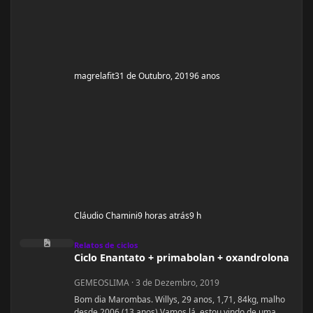
magrelafit
31 de Outubro, 2019
6 anos
Cláudio Chamini
9 horas atrás
9 h
Ciclo Enantato + primabolan + oxandrolona
Relatos de ciclos
Ciclo Enantato + primabolan + oxandrolona
GEMEOSLIMA
·
3 de Dezembro, 2019
Bom dia Marombas. Willys, 29 anos, 1,71, 84kg, malho
desde 2006 (13 anos) Vamos lá, estou vindo de uma