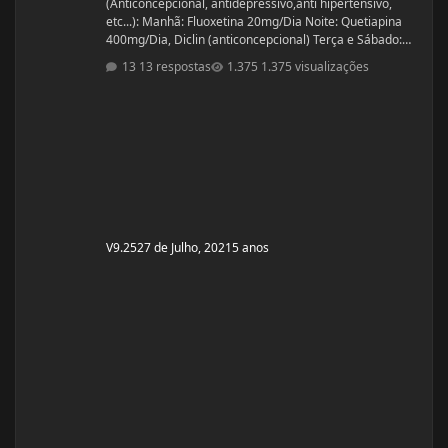
(Anticoncepcional, antidepressivo,anti hipertensivo,
etc...): Manhã: Fluoxetina 20mg/Dia Noite: Quetiapina
400mg/Dia, Diclin (anticoncepcional) Terça e Sábado:
Cabergolina 0,5mg Problemas de Saúde e história de
13 respostas
1.375 visualizações
cirurgias: Frequentemente tenho hipoglicemia oque faz
com que precise comer algo com açúcar. - Fluoxetina e
Quetiapina para tratamento depressivo e bipolar.
(Doença genética, tratamento iniciado quando cria
V9.25
27 de Julho, 2021
5 anos