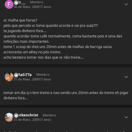
fluir___
Membro
30 de Maio, 2009
17 anos
vc malha que horas?
pelo que percebi vc toma quando acorda e vai pra aula???
ta jogando dinheiro fora....
quando acordar tome café normalmente, coma bastante pois é uma das
refeições mais importantes.
tome 1 scoop do shot uns 20min antes de malhar de barriga vazia.
acrescenta um whey no pós-treino.
acho besteira tomar nos dias que vc não treina....
Estatísticas do autor
PaRaSiTTa
Membro
31 de Maio, 2009
17 anos
tomar em dia q n tem treino e nao sendo uns 20min antes do treino eh jogar
dinheiro fora...
Estatísticas do autor
Frankenchrist
Membro
31 de Maio, 2009
17 anos