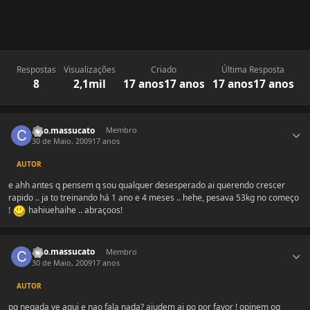
Respostas
Visualizações
Criado
Última Resposta
8
2,1mil
17 anos
17 anos
17 anos
17 anos
Estatísticas do autor
caio.massucato
Membro
30 de Maio, 2009
17 anos
AUTOR
e ahh antes q pensem q sou qualquer desesperado ai querendo crescer
rapido .. ja to treinando há 1 ano e 4 meses .. hehe, pesava 53kg no começo
!
hahiuehaihe .. abraçoos!
Estatísticas do autor
caio.massucato
Membro
30 de Maio, 2009
17 anos
AUTOR
pq negada ve aqui e nao fala nada? ajudem ai po por favor ! opinem oq