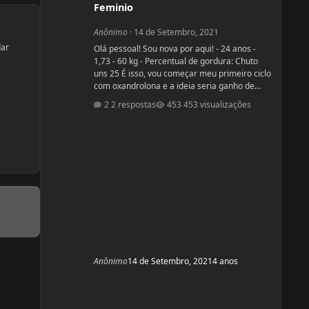
Feminio
Anônimo
·
14 de Setembro, 2021
dar
Olá pessoal! Sou nova por aqui! - 24 anos -
1,73 - 60 kg - Percentual de gordura: Chuto
uns 25 É isso, vou começar meu primeiro ciclo
com oxandrolona e a ideia seria ganho de
força, ganho de massa e tentar baixar
2 respostas
453 visualizações
percentual de gordura. Sou a famosa magra
falsa. Treino há alguns anos mas sinto que
não tenho bons resultados, sinto que tenho
pouca força e peco na dieta (doces hehe). O
que mais me incomoda são as pernas finas e
barrigona, pretendo fazer o ciclo pr
Anônimo
14 de Setembro, 2021
4 anos