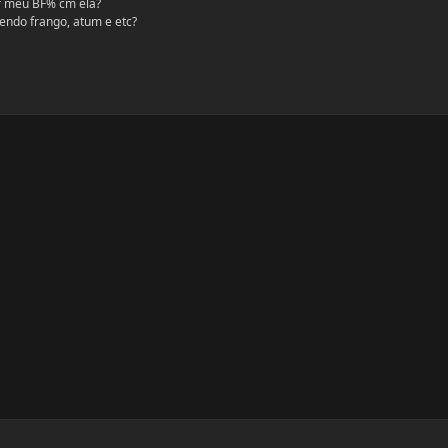
r meu BF% cm ela?
endo frango, atum e etc?