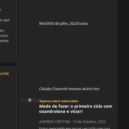
o
os que
RAGER
30 de Julho, 2022
4 anos
es,
encia
mentar
AUTOR
Cláudio Chamini
9 minutos atrás
9 min
Medo de fazer o primeiro ciclo com oxandrolona e viciar!
Tópicos sobre esteroides
Medo de fazer o primeiro ciclo com
oxandrolona e viciar!
ANDREIA CRISTINE
·
14 de Outubro, 2022
Estou pensando em iniciar um ciclo com oxa,