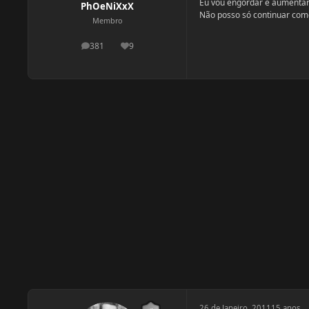
Eu vou engordar e aumenta
PhOeNiXxX
Não posso só continuar com
Membro
381
9
postagens
Reputação
26 de Janeiro, 2011
15 anos