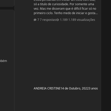
só a titulo de curiosidade. Por somente uma
vez. Mas me disseram que é difícil ficar só no
primeiro ciclo. Tenho medo de iniciar e gostar
do resultado e quando parar ficar com auto
7 respostas
1.189 visualizações
estima baixo. Mas a vontade está bem
maior...kkkkk
ambém
ANDREIA CRISTINE
14 de Outubro, 2022
3 anos