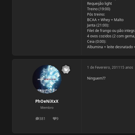
Requeijão light
Treino (19:00)
Pós treino:
BCAA + Whey + Malto
Janta (21:00):
Filet de frango ou pão integ
4 ovos cozidos (2 com gema, 
Ceia (0:00):
Albumina + leite desnatado +
1 de Fevereiro, 2011
15 anos
Ninguem??
PhOeNiXxX
Membro
381
9
postagens
Reputação