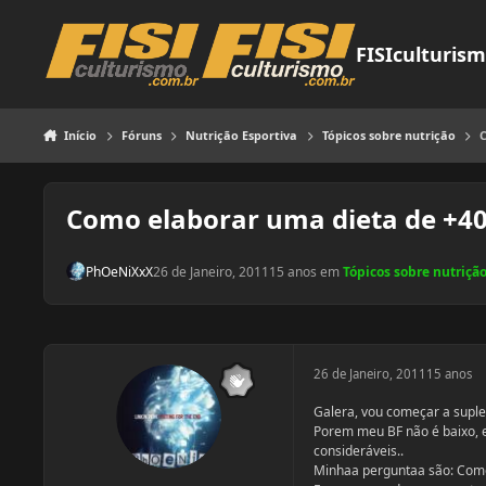
Pular para o conteúdo
FISIculturis
Início
Fóruns
Nutrição Esportiva
Tópicos sobre nutrição
C
Como elaborar uma dieta de +40
PhOeNiXxX
26 de Janeiro, 2011
15 anos
em
Tópicos sobre nutriçã
26 de Janeiro, 2011
15 anos
Galera, vou começar a supl
Porem meu BF não é baixo, e
consideráveis..
Minhaa perguntaa são: Como