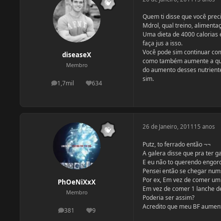
Quem ti disse que você prec
Mdrol, qual treino, alimentaç
Uma dieta de 4000 calorias é
faça jus a isso.
Você pode sim continuar co
diseaseX
como também aumente a quan
Membro
do aumento desses nutrient
sim.
1,7mil
634
postagens
Reputação
26 de Janeiro, 2011
15 anos
Putz, to ferrado então ¬¬
A galera disse que pra ter g
E eu não to querendo engo
Pensei então se chegar nums
Por ex, Em vez de comer um p
PhOeNiXxX
Em vez de comer 1 lanche de
Membro
Poderia ser assim?
Acredito que meu BF aumenta
381
9
postagens
Reputação