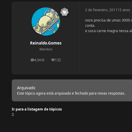
2 de Fevereiro, 2011
15 anos
voce precisa de umas 3000 c
conta.
e soca carne magra nessa al
Reinaldo.Gomes
Membro
4,9mil
132
postagens
Reputação
Arquivado
Este tópico agora está arquivado e fechado para novas respostas.
Ir para a listagem de tópicos