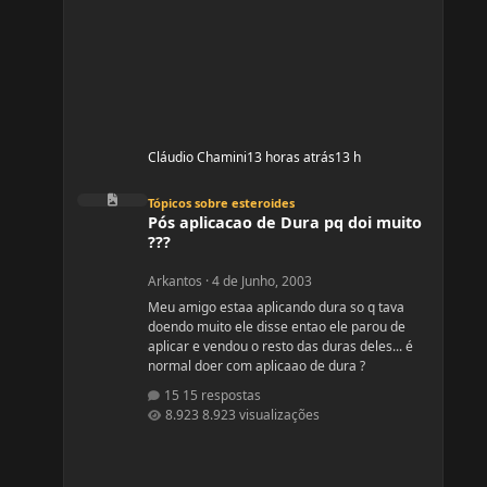
Cláudio Chamini
13 horas atrás
13 h
Pós aplicacao de Dura pq doi muito ???
Tópicos sobre esteroides
Pós aplicacao de Dura pq doi muito
???
Arkantos
·
4 de Junho, 2003
Meu amigo estaa aplicando dura so q tava
doendo muito ele disse entao ele parou de
aplicar e vendou o resto das duras deles... é
normal doer com aplicaao de dura ?
15 respostas
8.923 visualizações