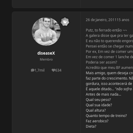
26 de Janeiro, 2011
15 anos
Putz, to ferrado então ¬¬
A galera disse que pra ter g
E eu não to querendo engo
Pensei então se chegar nums
Por ex, Em vez de comer um p
diseaseX
Em vez de comer 1 lanche de
Membro
Poderia ser assim?
Acredito que meu BF aumenta
1,7mil
634
postagens
Reputação
Mais amigo, quem deseja cr
faz parte do crescimento. N
gordura, isso acontecerá de
É aquele ditado...
"não sofra a
Antes de mais nada...
Qual seu peso?
Qual sua idade?
Qual altura?
Quanto tempo de treino?
Faz aerobico?
Dieta?