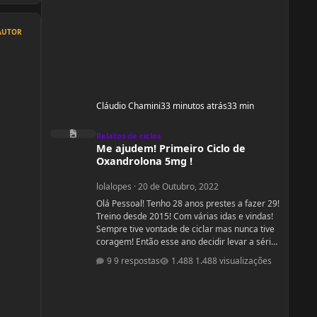
AUTOR
Cláudio Chamini
33 minutos atrás
33 min
Me ajudem! Primeiro Ciclo de Oxandrolona 5mg !
Relatos de ciclos
Me ajudem! Primeiro Ciclo de
Oxandrolona 5mg !
lolalopes
·
20 de Outubro, 2022
Olá Pessoal! Tenho 28 anos prestes a fazer 29!
Treino desde 2015! Com várias idas e vindas!
Sempre tive vontade de ciclar mas nunca tive
coragem! Então esse ano decidir levar a sério
e cuidar do meu corpo! Não estou sendo
9 respostas
1.488 visualizações
acompanhada por nutricionista! Mas quando
comecei a fazer a dieta de déficit calórico
estava com 55kg e consegui baixar para 51kg!
Home me encontro com 52,00 oscilando para