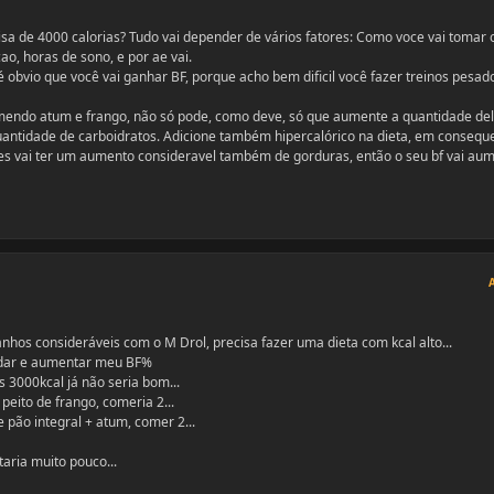
isa de 4000 calorias? Tudo vai depender de vários fatores: Como voce vai tomar 
ao, horas de sono, e por ae vai.
 obvio que você vai ganhar BF, porque acho bem dificil você fazer treinos pesad
mendo atum e frango, não só pode, como deve, só que aumente a quantidade del
tidade de carboidratos. Adicione também hipercalórico na dieta, em consequ
es vai ter um aumento consideravel também de gorduras, então o seu bf vai au
anhos consideráveis com o M Drol, precisa fazer uma dieta com kcal alto...
rdar e aumentar meu BF%
 3000kcal já não seria bom...
eito de frango, comeria 2...
 pão integral + atum, comer 2...
ria muito pouco...