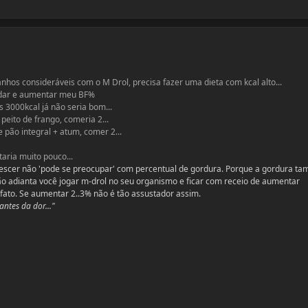
anhos consideráveis com o M Drol, precisa fazer uma dieta com kcal alto...
rdar e aumentar meu BF%
 3000kcal já não seria bom...
eito de frango, comeria 2...
 pão integral + atum, comer 2...
ria muito pouco...
escer não 'pode se preocupar' com percentual de gordura. Porque a gordura t
ão adianta você jogar m-drol no seu organismo e ficar com receio de aumentar
 fato. Se aumentar 2..3% não é tão assustador assim.
ntes da dor..."