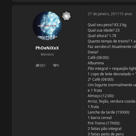
27 de Janeiro, 2011
15 anos
Qual seu peso? 83.3 kg
Qual sua idade? 23
Qual altura? 1.78
Quanto tempo de treino? 1 
Faz aerobico? Atualmente nã
PhOeNiXxX
Dieta?
Membro
Café (06:00):
Albumina
381
9
postagens
Reputação
Pão integral + requeijão ligh
1 copo de leite desnatado + 
2º Café (09:00):
Um Iogurte (normalmente um 
e 1 fruta
Almoço (12:00):
Arroz, feijão, verdura cozida
1 fruta
Lanche da tarde (15h00):
1 barra cereal
Pré-Treino (17h00):
2 fatias pão integral
3 fatias peito de peru