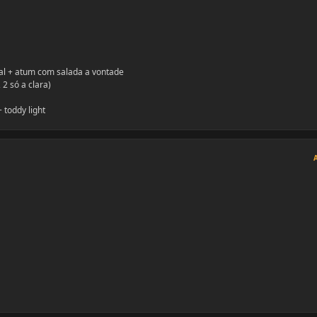
ral + atum com salada a vontade
2 só a clara)
 toddy light