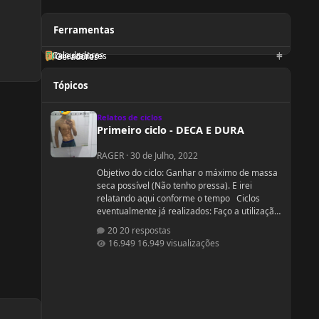
Ferramentas
Calculadoras
Orientadores
Geradores
Tópicos
Primeiro ciclo - DECA E DURA
Relatos de ciclos
Primeiro ciclo - DECA E DURA
RAGER
·
30 de Julho, 2022
Objetivo do ciclo: Ganhar o máximo de massa
seca possível (Não tenho pressa). E irei
relatando aqui conforme o tempo Ciclos
eventualmente já realizados: Faço a utilização
de 100mg semanais de cipionato de
20 respostas
testosterona a 1 ano (TRT legítima) em
16.949 visualizações
decorrência de hipofunção testiscular
diagnosticada e que já foi tentado tratamento
para recuperação da produção hormonal e
espermatogênese (HCG e Clomifeno), porém
sem êxito [Sim, eu sou estéril] . Acredito que
a minha função testicular é defici