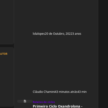
51,00 kg. Comecei o ciclo hoje 20/10 e
pretendo fazer um ciclo de 8 há 10 semanas.
Altura: 1,53
lolalopes
20 de Outubro, 2022
3 anos
AUTOR
Cláudio Chamini
43 minutos atrás
43 min
Primeiro Ciclo Oxandrolona - Feminio
Relatos de ciclos
Primeiro Ciclo Oxandrolona -