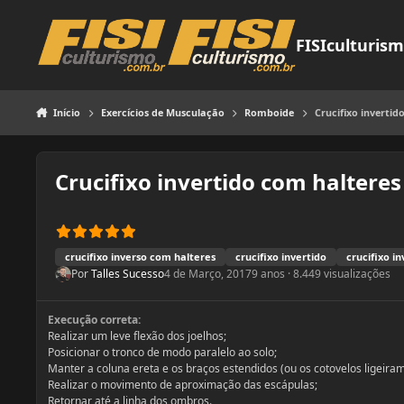
Pular para o conteúdo
FISIculturis
Início
Exercícios de Musculação
Romboide
Crucifixo invertid
Crucifixo invertido com halteres
crucifixo inverso com halteres
crucifixo invertido
crucifixo i
Por
Talles Sucesso
4 de Março, 2017
9 anos
· 8.449 visualizações
Execução correta:
Realizar um leve flexão dos joelhos;
Posicionar o tronco de modo paralelo ao solo;
Manter a coluna ereta e os braços estendidos (ou os cotovelos ligeiram
Realizar o movimento de aproximação das escápulas;
Retornar até a linha dos ombros.