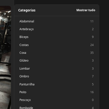
Categorias
Mostrar tudo
Abdominal
11
Antebraço
2
Bíceps
9
Costas
24
Coxa
35
Glúteo
3
Lombar
3
Ombro
7
Panturrilha
5
Peito
16
Pescoço
0
Romboide
4