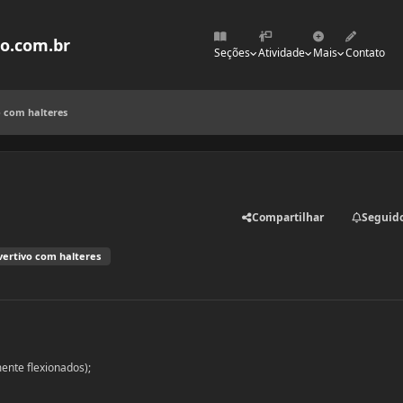
mo.com.br
Seções
Atividade
Mais
Contato
o com halteres
Compartilhar
Seguid
nvertivo com halteres
ente flexionados);