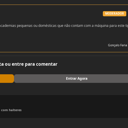
MODERADOR
em academias pequenas ou domésticas que não contam com a máquina para este ti
Gonçalo Faria
ta ou entre para comentar
Entrar Agora
o com halteres