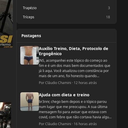
Trapézio
3
Tríceps
18
Postagens
Auxílio Treino, Dieta, Protocolo de Ergogênico
Auxílio Treino, Dieta, Protocolo de
Ergogênico
JNS, acompanhei este tópico do começo ao
fim e é um dos mais bem documentados que
já li aqui. Você atualizou com constância por
mais de um ano, foi honesto quando
escorregou e não escondeu nada. Justamente
Por
Cláudio Chamini
·
12 horas atrás
por isso vale escrever, porque há coisas que
Ajuda com dieta e treino
passaram e algumas delas são de saúde.
Ajuda com dieta e treino
Começo pela que mais me chamou atenção e
que você repetiu várias vezes: as aftas. Você
br3nnr, chego bem depois e o tópico parou
descreveu os dois lados da boca estourados, a
num lugar que me preocupou. A sua última
ponto de atrapalhar para comer, e voltando
mensagem foi para avisar que estava com
sempre. Isso foi tratado como acidez ou
covid, com febre que não cortava havia alguns
imunidade baixa e nunca foi investigado. Afta
dias e dor forte no peito ao respirar, em
Por
Cláudio Chamini
·
16 horas atrás
de repetição tem uma lista curta e bem
observação. Espero sinceramente que tenha