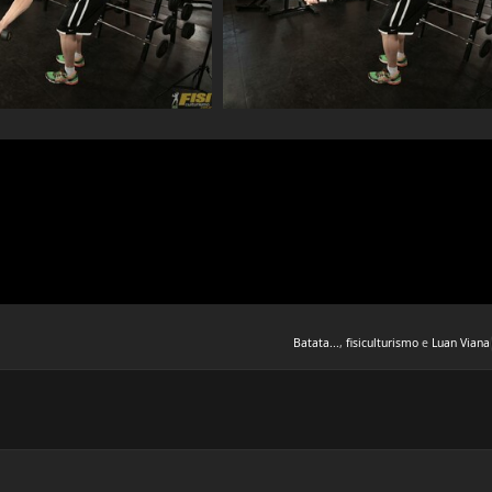
Batata...
,
fisiculturismo
e
Luan Viana