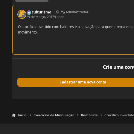
fisiculturismo
Administrador
29 de Março, 2017
9 anos
O crucifixo invertido com halteres é a salvação para quem treina 
movimento.
Crie uma con
Cadastrar uma nova conta
Início
Exercícios de Musculação
Romboide
Crucifixo invertid