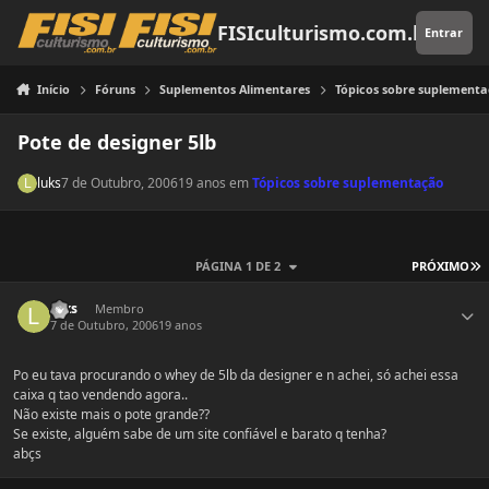
Pular para o conteúdo
FISIculturismo.com.br
Entrar
Início
Fóruns
Suplementos Alimentares
Tópicos sobre suplement
Pote de designer 5lb
luks
7 de Outubro, 2006
19 anos
em
Tópicos sobre suplementação
Ú
PÁGINA 1 DE 2
PRÓXIMO
Estatísticas do autor
luks
Membro
7 de Outubro, 2006
19 anos
Po eu tava procurando o whey de 5lb da designer e n achei, só achei essa
caixa q tao vendendo agora..
Não existe mais o pote grande??
Se existe, alguém sabe de um site confiável e barato q tenha?
abçs