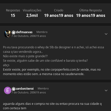
Respostas
Visualizações
Criado
Última Resposta
15
2,5mil
19 anos
19 anos
19 anos
19 anos
Estatísticas do autor
Extdefmaxvas
Membro
7 de Outubro, 2006
19 anos
Po eu tava procurando o whey de 5lb da designer e n achei, só achei essa
caixa q tao vendendo agora..
Não existe mais o pote grande??
Se existe, alguém sabe de um site confiável e barato q tenha?
abçs
Existir existe, por exemplo, no site corpoperfeito.com.br vende, mas no
momento eles estão sem. a mesma coisa no saudenarede.
Estatísticas do autor
eduardoniteroi
Membro
7 de Outubro, 2006
19 anos
aguarda alguns dias e compra no site ou entao procura na sua cidade q
com certeza tem