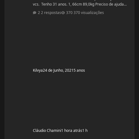
vcs. Tenho 31 anos. 1, 66cm 89,0kg Preciso de ajuda
urgente! Vou mudar a dieta e as séries, então queria
2 respostas
370 visualizações
começar junto com vcs do zero.
Kilvya
24 de Junho, 2021
5 anos
Cláudio Chamini
1 hora atrás
1 h