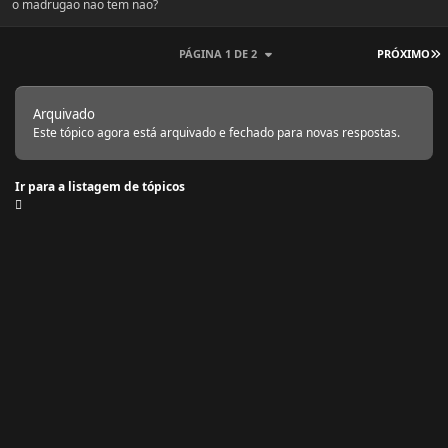
o madrugao nao tem nao?
Ú
PÁGINA 1 DE 2
PRÓXIMO
Arquivado
Este tópico agora está arquivado e fechado para novas respostas.
Ir para a listagem de tópicos