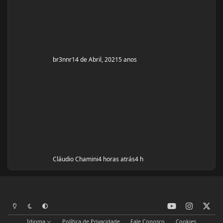
Exames de sangue h
br3nnr
14 de Abril, 2021
5 anos
Cláudio Chamini
4 horas atrás
4 h
y
i
x
Modo Claro
Modo Escuro
Preferência do Sistema
o
n
Idioma
Política de Privacidade
Fale Conosco
Cookies