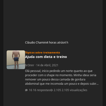
Cláudio Chamini
4 horas atrás
4 h
Ajuda com dieta e treino
Tópicos sobre treinamento
Ajuda com dieta e treino
br3nnr
·
14 de Abril, 2021
Olá pessoal, início pedindo um norte quanto ao que
proceder com o shape no momento. Minha ideia seria
remover um pouco dessa camada de gordura
abdominal que me incomoda um pouco e depois subir
pra um off-season bem feito. Fiquem a vontade pra
16 respostas
2.105 visualizações
ajudar! Idade: 24 Altura: 187 Peso: 80
Medicações em uso (Anticoncepcional,
antidepressivo,anti hipertensivo, etc...): nenhuma
Problemas de Saúde e história de cirurgias: nenhum