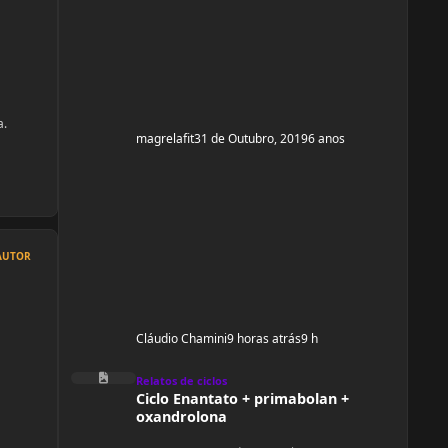
e ganhar um pouco de ma
a.
magrelafit
31 de Outubro, 2019
6 anos
AUTOR
Cláudio Chamini
9 horas atrás
9 h
Ciclo Enantato + primabolan + oxandrolona
Relatos de ciclos
Ciclo Enantato + primabolan +
oxandrolona