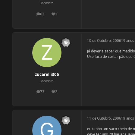
Membro
62
1
postagens
Reputação
10 de Outubro, 2006
19 anos
Já deveria saber que medid
Use faca de cortar pão que 
zucarelli306
Membro
73
2
postagens
Reputação
11 de Outubro, 2006
19 anos
eu tenho um saco cheio de
deve ter uns 20 hauahauahau