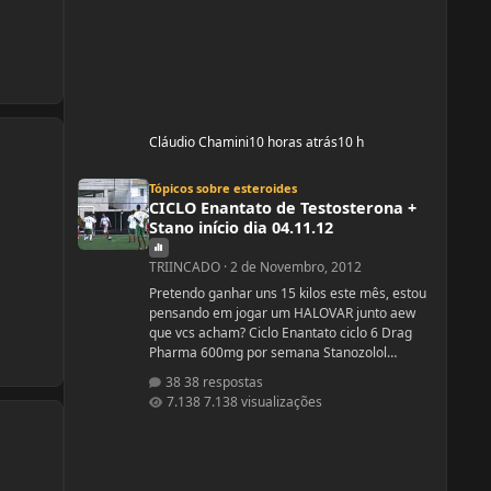
Cláudio Chamini
10 horas atrás
10 h
CICLO Enantato de Testosterona + Stano início dia 04.11.12
Tópicos sobre esteroides
CICLO Enantato de Testosterona +
Stano início dia 04.11.12
TRIINCADO
·
2 de Novembro, 2012
Pretendo ganhar uns 15 kilos este mês, estou
pensando em jogar um HALOVAR junto aew
que vcs acham? Ciclo Enantato ciclo 6 Drag
Pharma 600mg por semana Stanozolol
Upjhon 100mg DSDN
38 respostas
7.138 visualizações