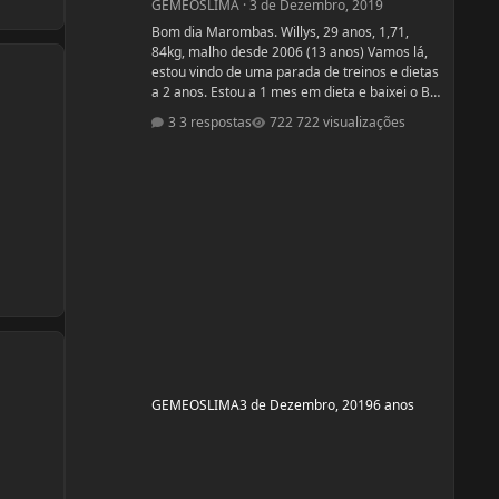
GEMEOSLIMA
·
3 de Dezembro, 2019
Bom dia Marombas. Willys, 29 anos, 1,71,
84kg, malho desde 2006 (13 anos) Vamos lá,
estou vindo de uma parada de treinos e dietas
a 2 anos. Estou a 1 mes em dieta e baixei o BF
para 13% Pensando em competir estreantes
3 respostas
722 visualizações
ano que vem se tudo ocorrer bem até abril.
(Secar e corrigir os pontos fracos) Anexo, os
exames laboratoriais. Fechei com um atleta e
treinador pra ver se em 6 meses monto a
armadura, rs! Segue o protocolo passado por
ele: Enantato 250mg 2x seman
GEMEOSLIMA
3 de Dezembro, 2019
6 anos