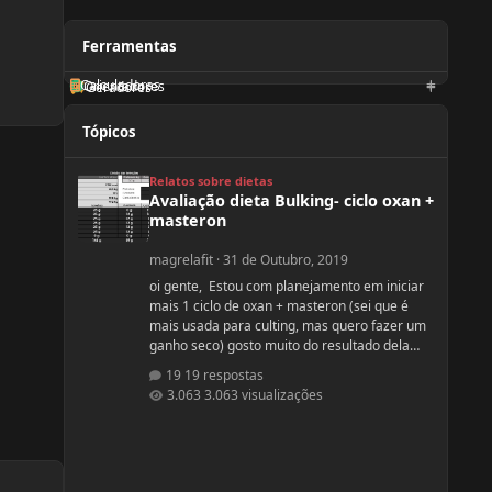
Ferramentas
Calculadoras
Orientadores
Geradores
Tópicos
Avaliação dieta Bulking- ciclo oxan + masteron
Relatos sobre dietas
Avaliação dieta Bulking- ciclo oxan +
masteron
magrelafit
·
31 de Outubro, 2019
oi gente, Estou com planejamento em iniciar
mais 1 ciclo de oxan + masteron (sei que é
mais usada para culting, mas quero fazer um
ganho seco) gosto muito do resultado dela
(nunca usei, apenas observo no pessoal). ja fiz
19 respostas
2 ciclos de oxandrolona 1 em 2016(6
3.063 visualizações
semanas) e outro 2017.(6 semanas) , mas o
meu objetivo do tópico mesmo é sobre a
dieta. Quero fazer uma dieta bulking limpa,
não tenho a necessidade de ganhar muito
peso, apenas melhorar a qualidade muscular