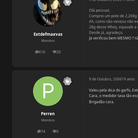
Olá pessoal,
Comprei um pote de 2,268g 
Ah, como não veio(ou não exi
28g desse Whey, equivale a 
Desde já, agradeço.
Extdefmaxvas
Já verificou bem MESMO ? nã
Membro
616
20
postagens
Reputação
9 de Outubro, 2006
19 anos
Valeu pela dica do garfo, Ext
Cara, o medidor tava tão es
Brigadão cara.
Perren
Membro
74
0
postagens
Reputação