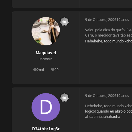
9 de Outubro, 2006
19 anos
Valeu pela dica do garfo, Ext
Cara, o medidor tava tão es
Hehehehe, todo mundo xcho
Maquiavel
Membro
2mil
29
postagens
Reputação
9 de Outubro, 2006
19 anos
Hehehehe, todo mundo xcho
logico! quando eu abro o pote
ahuauhhuauhahauha
D34thbr1ng3r