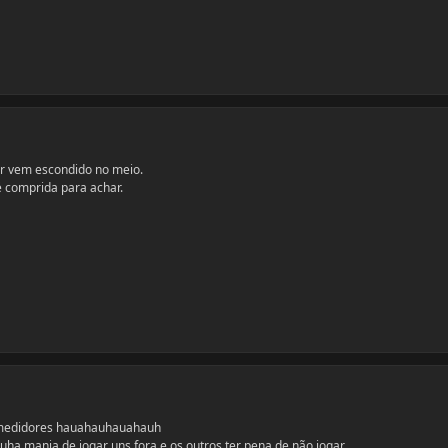
or vem escondido no meio.
é comprida para achar.
 medidores hauahauhauahauh
ha mania de jogar uns fora e os outros ter pena de não jogar