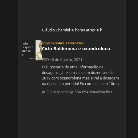
Cláudio Chamini
10 horas atrás
10 h
Ciclo Boldenona e oxandrolona
Tópicos sobre esteroides
Ciclo Boldenona e oxandrolona
PSD
·
6 de Agosto, 2021
Olá gostaria de uma informação de
dosagens, já fiz um ciclo em dezembro de
2019 com oxandrolona mas errei a dosagem
na época e o período! Eu comecei com 10mg e
fui aumentando e acabei tomando
3 respostas
654 visualizações
60mg porque entendi errado foram 4
semanas tive ganhos de 5 quilos. Eu já
treinava na época a 4 anos já tinha ganhos
bem bons até sem recursos anabolizantes só
que eu tinha perdido peso eu queria aumentar
de forma rápida. Nos dois primeiros anos de
treino eu ganhei muita massa muscular mas
depois se