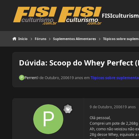
Pular para o conteúdo
FISIculturis
Início
Fóruns
Suplementos Alimentares
Tópicos sobre suple
Dúvida: Scoop do Whey Perfect (
Perren
9 de Outubro, 2006
19 anos
em
Tópicos sobre suplementa
9 de Outubro, 2006
19 anos
Olá pessoal,
Comprei um pote de 2,268g 
Ah, como não veio(ou não exi
28g desse Whey, equivale a 