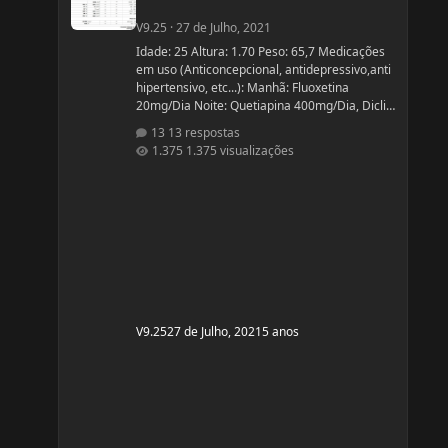
V9.25
·
27 de Julho, 2021
Idade: 25 Altura: 1.70 Peso: 65,7 Medicações
em uso (Anticoncepcional, antidepressivo,anti
hipertensivo, etc...): Manhã: Fluoxetina
20mg/Dia Noite: Quetiapina 400mg/Dia, Diclin
(anticoncepcional) Terça e Sábado:
13 respostas
Cabergolina 0,5mg Problemas de Saúde e
1.375 visualizações
história de cirurgias: Frequentemente tenho
hipoglicemia oque faz com que precise comer
algo com açúcar. - Fluoxetina e Quetiapina
para tratamento depressivo e bipolar. (Doença
genética, tratamento iniciado quando cria
V9.25
27 de Julho, 2021
5 anos