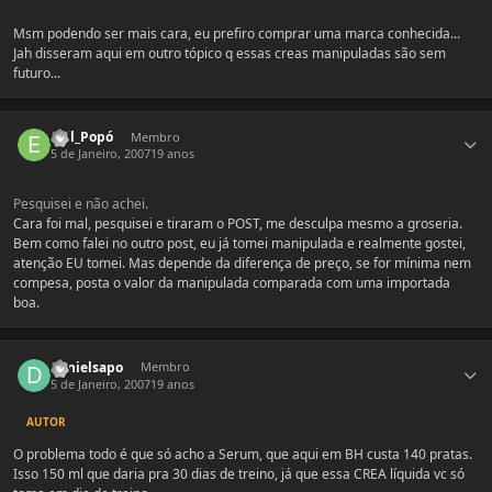
Msm podendo ser mais cara, eu prefiro comprar uma marca conhecida...
Jah disseram aqui em outro tópico q essas creas manipuladas são sem
futuro...
Estatísticas do autor
Evil_Popó
Membro
5 de Janeiro, 2007
19 anos
Pesquisei e não achei.
Cara foi mal, pesquisei e tiraram o POST, me desculpa mesmo a groseria.
Bem como falei no outro post, eu já tomei manipulada e realmente gostei,
atenção EU tomei. Mas depende da diferença de preço, se for mínima nem
compesa, posta o valor da manipulada comparada com uma importada
boa.
Estatísticas do autor
danielsapo
Membro
5 de Janeiro, 2007
19 anos
AUTOR
O problema todo é que só acho a Serum, que aqui em BH custa 140 pratas.
Isso 150 ml que daria pra 30 dias de treino, já que essa CREA líquida vc só