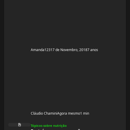
Amanda123
17 de Novembro, 2018
7 anos
Cláudio Chamini
Agora mesmo
1 min
Proteína em excesso não promove aumento de massa muscular
Tópicos sobre nutrição