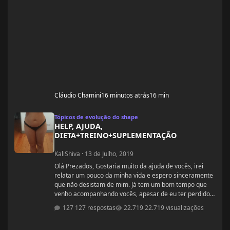
Cláudio Chamini
16 minutos atrás
16 min
HELP, AJUDA, DIETA+TREINO+SUPLEMENTAÇÃO
Tópicos de evolução do shape
HELP, AJUDA,
DIETA+TREINO+SUPLEMENTAÇÃO
KaliShiva
·
13 de Julho, 2019
Olá Prezados, Gostaria muito da ajuda de vocês, irei
relatar um pouco da minha vida e espero sinceramente
que não desistam de mim. Já tem um bom tempo que
venho acompanhando vocês, apesar de eu ter perdido
minha senha recentemente e tive que fazer outro
127 respostas
22.719 visualizações
registro. Espero ser breve e não me alongar. Tenho 36
anos, 1,64 durante minha infância sempre fui muito