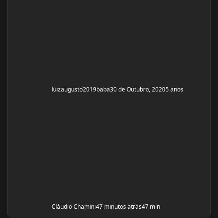
luizaugusto2019baba
30 de Outubro, 2020
5 anos
Cláudio Chamini
47 minutos atrás
47 min