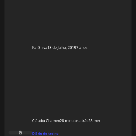
ativa, até chegar a fase adulta, responsabilidades etc....
ganhei um sobrepeso enorme, chegando a pesar 104
kg. Sou brasileira do No
KaliShiva
13 de Julho, 2019
7 anos
Cláudio Chamini
28 minutos atrás
28 min
Duvida sobre meu Treino de perna!
Diário de treino