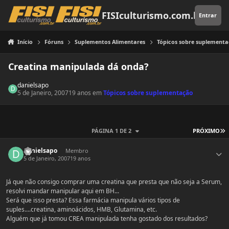
Pular para o conteúdo
FISIculturismo.com.br
Entrar
Início
Fóruns
Suplementos Alimentares
Tópicos sobre suplement
Creatina manipulada dá onda?
danielsapo
5 de Janeiro, 2007
19 anos
em
Tópicos sobre suplementação
Ú
PÁGINA 1 DE 2
PRÓXIMO
Estatísticas do autor
danielsapo
Membro
5 de Janeiro, 2007
19 anos
Já que não consigo comprar uma creatina que presta que não seja a Serum,
resolvi mandar manipular aqui em BH...
Será que isso presta? Essa farmácia manipula vários tipos de
suples....creatina, aminoácidos, HMB, Glutamina, etc.
Alguém que já tomou CREA manipulada tenha gostado dos resultados?