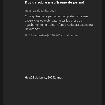
Duvida sobre meu Treino de perna!
Help
·
23 de Junho, 2024
Consigo treinar a perna por completo com esses
excercicios ou e obrigatorio ter leg press ou
agachamento no treino Afundo Abdutora Extensora
Flexora Stiff
8 respostas
746 visualizações
Help
23 de Junho, 2024
2 anos