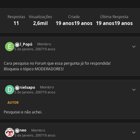
Respostas
Visualizações
Criado
Última Resposta
11
2,6mil
19 anos
19 anos
19 anos
19 anos
Estatísticas do autor
Evil_Popó
Membro
5 de Janeiro, 2007
19 anos
Cara pesquisa no Forum que essa pergunta já foi respondida!
Bloqueia o tópico MODERADORES!
Estatísticas do autor
danielsapo
Membro
5 de Janeiro, 2007
19 anos
AUTOR
Pesquisei e não achei.
Estatísticas do autor
romeo
Membro
5 de Janeiro, 2007
19 anos