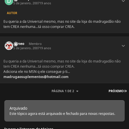
5 de Janeiro, 2007
19 anos
AUTOR
Eu queria a da Universal mesmo, mas no site da loja do madrugadão não
tem CREA nenhuma...tá osso comprar CREA.
Estatísticas do autor
romeo
Membro
5 de Janeiro, 2007
19 anos
Eu queria a da Universal mesmo, mas no site da loja do madrugadão não
tem CREA nenhuma...tá osso comprar CREA.
Adiciona ele no MSN q ele consegue p ti...
madrugaosuplementos@hotmail.com
Ú
PÁGINA 1 DE 2
PRÓXIMO
Arquivado
Este tópico agora está arquivado e fechado para novas respostas.