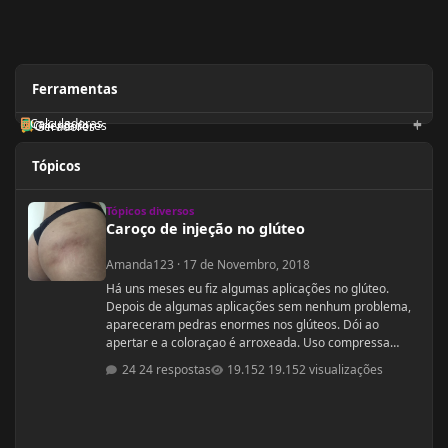
Ferramentas
Calculadoras
Orientadores
Geradores
Tópicos
Caroço de injeção no glúteo
Tópicos diversos
Caroço de injeção no glúteo
Amanda123
·
17 de Novembro, 2018
Há uns meses eu fiz algumas aplicações no glúteo.
Depois de algumas aplicações sem nenhum problema,
apareceram pedras enormes nos glúteos. Dói ao
apertar e a coloraçao é arroxeada. Uso compressa
quente no local, tem melhorado, mas tá demorando
24 respostas
19.152 visualizações
muito para acabar. Meu glúteo tá deformado com a
pedra. O que passo para melhorar?