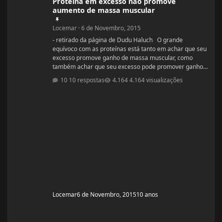
Proteína em excesso não promove
aumento de massa muscular
Locemar
·
6 de Novembro, 2015
- retirado da página de Dudu Haluch O grande
equívoco com as proteínas está tanto em achar que seu
excesso promove ganho de massa muscular, como
também achar que seu excesso pode promover ganho
de gordura. Embora em ambos os casos possa existir
10 respostas
4.164 visualizações
uma certa contribuição das proteínas para promover
ganhos (menos provável para acúmulo de gordura),
dependendo do estado nutricional e hormonal do
indivíduo, assim como de outros estímulos fisiológicos
(treinamento), o ganho de massa musc
Locemar
6 de Novembro, 2015
10 anos