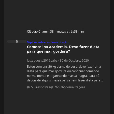
Cláudio Chamini
38 minutos atrás
38 min
Comecei na academia. Devo fazer dieta para queimar gordura?
Tópicos sobre suplementação
Comecei na academia. Devo fazer dieta
para queimar gordura?
luizaugusto2019baba
·
30 de Outubro, 2020
Estou com uns 20 kg acima do peso, devo fazer uma
dieta para queimar gordura ou continuar comendo
normalmente e ir ganhando massa magra, para só
depois de alguns meses pensar em fazer dieta para
secar? Estou a 3 dias na academia.
5 respostas
766 visualizações