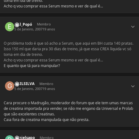
toma em dia de treino.
Acho q vou comprar essa Serum mesmo e ver de qual é...
Estatísticas do autor
Evil_Popó
Membro
5 de Janeiro, 2007
19 anos
O problema todo é que só acho a Serum, que aqui em BH custa 140 pratas.
Isso 150 ml que daria pra 30 dias de treino, já que essa CREA líquida vc só
toma em dia de treino.
Acho q vou comprar essa Serum mesmo e ver de qual é...
E quanto que tá para manipular?
Estatísticas do autor
GUILSILVA
Membro
5 de Janeiro, 2007
19 anos
Cara procure o Madrugão, moderador do forum que ele tem umas marcas
de creatina importada pra vender, se não me engano da Universal e Prolab
que são excelentes creatinas.
Caia fora de creatina manipulada que não presta.
Estatísticas do autor
danielsapo
Membro