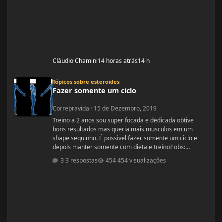
Cláudio Chamini
14 horas atrás
14 h
Fazer somente um ciclo
Tópicos sobre esteroides
Fazer somente um ciclo
Correpravida
·
15 de Dezembro, 2019
Treino a 2 anos sou super focada e dedicada obtive
bons resultados mas queria mais musculos em um
shape sequinho. É possivel fazer somente um ciclo e
depois manter somente com dieta e treino? obs:
desculpe se ja tiver esse tópico, procurei mais não
3 respostas
454 visualizações
encontrei