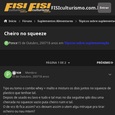
Pular para o conteúdo
FISIculturismo.com.br
Entrar
Início
Fóruns
Suplementos Alimentares
Tópicos sobre suplement
Cheiro no squeeze
Ponce
15 de Outubro, 2007
18 anos
em
Tópicos sobre suplementação
Ú
PÁGINA 1 DE 2
PRÓXIMO
Estatísticas do autor
Ponce
Membro
15 de Outubro, 2007
18 anos
Tipo eu tomo o combo whey + malto e misturo os dois juntos no squeeze de
plastico que tenhoe tal.
Depois de usado eu lavo e tudo e tal mas no dia seguitne qdo dou uma
cheirada no squeeze vazio puta cheiro ruim e tal.
O de vcs tb fica assim? vcs deixam assim o utem algu mtruque pra tirar
ocheiro ou nau mtem?