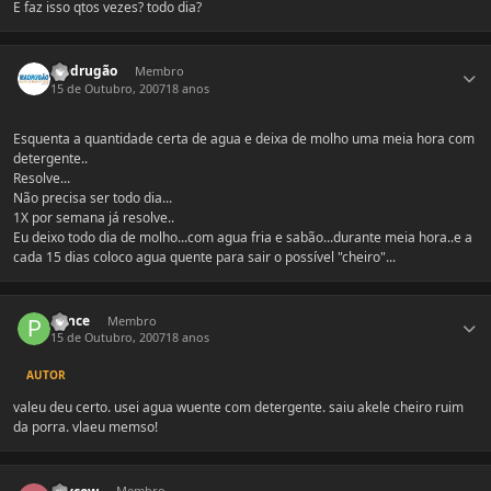
E faz isso qtos vezes? todo dia?
Estatísticas do autor
Madrugão
Membro
15 de Outubro, 2007
18 anos
Esquenta a quantidade certa de agua e deixa de molho uma meia hora com
detergente..
Resolve...
Não precisa ser todo dia...
1X por semana já resolve..
Eu deixo todo dia de molho...com agua fria e sabão...durante meia hora..e a
cada 15 dias coloco agua quente para sair o possível "cheiro"...
Estatísticas do autor
Ponce
Membro
15 de Outubro, 2007
18 anos
AUTOR
valeu deu certo. usei agua wuente com detergente. saiu akele cheiro ruim
da porra. vlaeu memso!
Estatísticas do autor
Membro