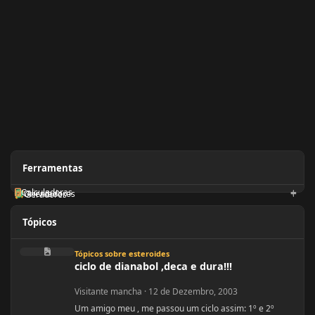
Ferramentas
Calculadoras
Orientadores
Geradores
Tópicos
ciclo de dianabol ,deca e dura!!!
Tópicos sobre esteroides
ciclo de dianabol ,deca e dura!!!
Visitante mancha
·
12 de Dezembro, 2003
Um amigo meu , me passou um ciclo assim: 1º e 2º