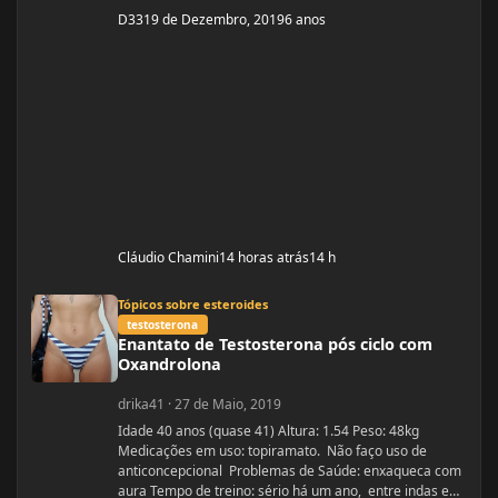
D33
19 de Dezembro, 2019
6 anos
Cláudio Chamini
14 horas atrás
14 h
Enantato de Testosterona pós ciclo com Oxandrolona
Tópicos sobre esteroides
testosterona
Enantato de Testosterona pós ciclo com
Oxandrolona
drika41
·
27 de Maio, 2019
Idade 40 anos (quase 41) Altura: 1.54 Peso: 48kg
Medicações em uso: topiramato. Não faço uso de
anticoncepcional Problemas de Saúde: enxaqueca com
aura Tempo de treino: sério há um ano, entre indas e