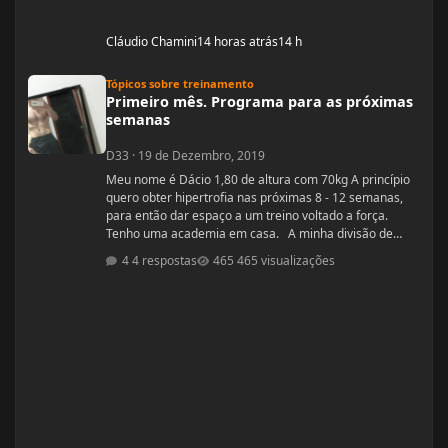
Cláudio Chamini
14 horas atrás
14 h
Primeiro mês. Programa para as próximas semanas
Tópicos sobre treinamento
Primeiro mês. Programa para as próximas
semanas
D33
·
19 de Dezembro, 2019
Meu nome é Dácio 1,80 de altura com 70kg A princípio
quero obter hipertrofia nas próximas 8 - 12 semanas,
para então dar espaço a um treino voltado a força.
Tenho uma academia em casa. A minha divisão de
treino atual segue: Seg: Agachamento 3x8 - 100kg
4 respostas
465 visualizações
RDL: 3x8 - 37,5kg Panturilha com uma perna 3x20 - 8kg
Supino: 3x8 - 60kg (quero melhorar isso aqui, horrível)
Voador com superband: 3x12 - Super Resistente. Pull
ups: 3x8 - 15kg (+ c