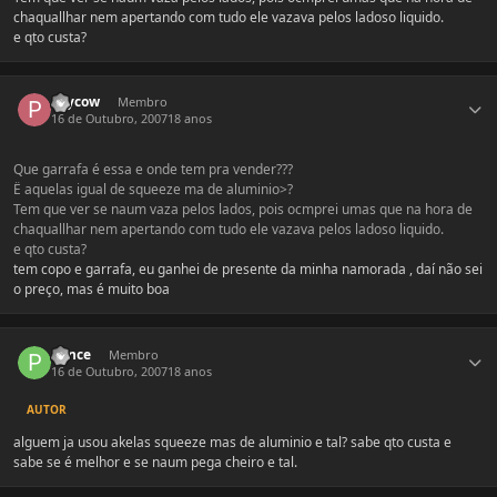
chaquallhar nem apertando com tudo ele vazava pelos ladoso liquido.
e qto custa?
Estatísticas do autor
Psycow
Membro
16 de Outubro, 2007
18 anos
Que garrafa é essa e onde tem pra vender???
Ë aquelas igual de squeeze ma de aluminio>?
Tem que ver se naum vaza pelos lados, pois ocmprei umas que na hora de
chaquallhar nem apertando com tudo ele vazava pelos ladoso liquido.
e qto custa?
tem copo e garrafa, eu ganhei de presente da minha namorada , daí não sei
o preço, mas é muito boa
Estatísticas do autor
Ponce
Membro
16 de Outubro, 2007
18 anos
AUTOR
alguem ja usou akelas squeeze mas de aluminio e tal? sabe qto custa e
sabe se é melhor e se naum pega cheiro e tal.