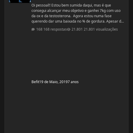
Oi pessoal!! Estou bem sumida daqui, mas é que
consegui alcançar meu objetivo e ganhei 7kg com uso
da ox e da testosterona. Agora estou numa fase
querendo dar uma baixada no % de gordura. Apesar de
estudar nutrição e saber exatamente o que devo fazer,
168 respostas
21.801 visualizações
gostaria de compartilhamento de treinos e talvez
suplementos para dar energia. Dei uma sumida daqui
porque estou trabalhando muito! Um ritmo bemmmmm
complicado! Mas já estou organizada para treinamento
e dieta. Estou com um corpo legal, mas
Befit
19 de Maio, 2019
7 anos