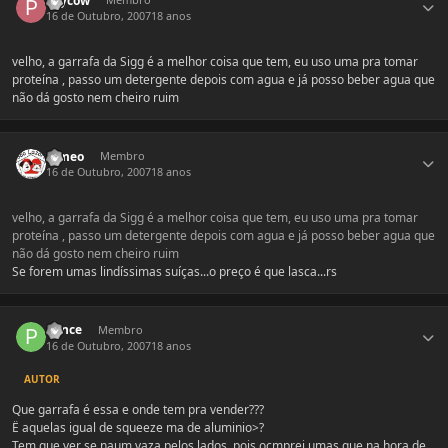
Psycow
16 de Outubro, 2007
18 anos
velho, a garrafa da Sigg é a melhor coisa que tem, eu uso uma pra tomar
proteína , passo um detergente depois com agua e já posso beber agua que
não dá gosto nem cheiro ruim
Estatísticas do autor
romeo
Membro
16 de Outubro, 2007
18 anos
velho, a garrafa da Sigg é a melhor coisa que tem, eu uso uma pra tomar
proteína , passo um detergente depois com agua e já posso beber agua que
não dá gosto nem cheiro ruim
Se forem umas lindíssimas suíças...o preço é que lasca...rs
Estatísticas do autor
Ponce
Membro
16 de Outubro, 2007
18 anos
AUTOR
Que garrafa é essa e onde tem pra vender???
Ë aquelas igual de squeeze ma de aluminio>?
Tem que ver se naum vaza pelos lados, pois ocmprei umas que na hora de