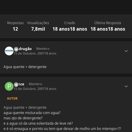
Respostas
Visualizações
Criado
Última Resposta
12
7,8mil
18 anos
18 anos
18 anos
18 anos
Estatísticas do autor
Madrugão
Membro
15 de Outubro, 2007
18 anos
Agua quente + detergente
Estatísticas do autor
Ponce
Membro
15 de Outubro, 2007
18 anos
AUTOR
Agua quente + detergente
agua quente misturada com agua?
mas qto de detergente?
e a agua só da uma eskentada de leve né?
e é só enxagua e pornto ou tem que deixar de molho um bo mtempo>??