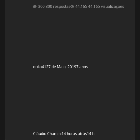
vindas 4 anos Ciclos feitos: Março 2019 oxandrolona 5
300 respostas
44.165 visualizações
mg durante 8 semanas, após 10 mg até a 12° semana.
Ciclo proposto com Aes ( Marca) do se e tempo: Proposto
pelo @Apollo Galeno e @Foston, verdade não é um
ciclo, usarei enantato de test
drika41
27 de Maio, 2019
7 anos
Cláudio Chamini
14 horas atrás
14 h