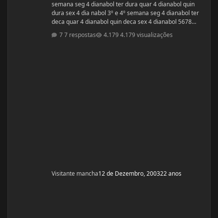
semana seg 4 dianabol ter dura quar 4 dianabol quin
dura sex 4 dia nabol 3º e 4º semana seg 4 dianabol ter
deca quar 4 dianabol quin deca sex 4 dianabol 5678
seman vou partir para definição com outros anabolicos.
7 respostas
4.179 visualizações
PERGUNTAS : 1 - GOSTARIA DE SABER A OPNIÃO DE
VCS SOBRE ESSE CICLO? 2 - GOSTARIA DE SABER PQ
ELE ME FALOU P TOMAR OS 4 COMPRIMIDOS DE SEG ,
QUAR E SEX E NÃO TODOS OS DIAS? ELE ME DISS
Visitante mancha
12 de Dezembro, 2003
22 anos