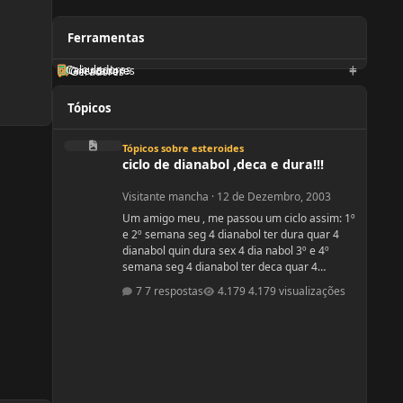
Ferramentas
Calculadoras
Orientadores
Geradores
Tópicos
ciclo de dianabol ,deca e dura!!!
Tópicos sobre esteroides
ciclo de dianabol ,deca e dura!!!
Visitante mancha
·
12 de Dezembro, 2003
Um amigo meu , me passou um ciclo assim: 1º
e 2º semana seg 4 dianabol ter dura quar 4
dianabol quin dura sex 4 dia nabol 3º e 4º
semana seg 4 dianabol ter deca quar 4
dianabol quin deca sex 4 dianabol 5678
7 respostas
4.179 visualizações
seman vou partir para definição com outros
anabolicos. PERGUNTAS : 1 - GOSTARIA DE
SABER A OPNIÃO DE VCS SOBRE ESSE CICLO?
2 - GOSTARIA DE SABER PQ ELE ME FALOU P
TOMAR OS 4 COMPRIMIDOS DE SEG , QUAR E
SEX E NÃO TODOS OS DIAS? ELE ME DISS