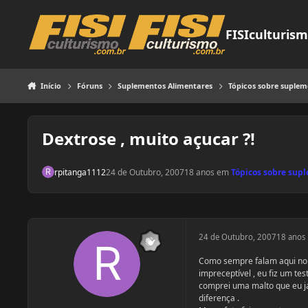
Pular para o conteúdo
FISIculturis
Início
Fóruns
Suplementos Alimentares
Tópicos sobre suple
Dextrose , muito açucar ?!
rpitanga1112
24 de Outubro, 2007
18 anos
em
Tópicos sobre sup
24 de Outubro, 2007
18 anos
Como sempre falam aqui no f
impreceptível , eu fiz um test
comprei uma malto que eu j
diferença .