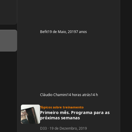
Mas já estou organizada para treinamento e
dieta. Estou com um corpo legal, mas
Befit
19 de Maio, 2019
7 anos
Cláudio Chamini
14 horas atrás
14 h
Primeiro mês. Programa para as próximas semanas
Tópicos sobre treinamento
Primeiro mês. Programa para as
próximas semanas
D33
·
19 de Dezembro, 2019