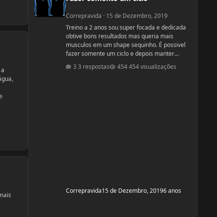
Correpravida
·
15 de Dezembro, 2019
Treino a 2 anos sou super focada e dedicada
obtive bons resultados mas queria mais
musculos em um shape sequinho. É possivel
fazer somente um ciclo e depois manter
somente com dieta e treino? obs: desculpe se
3 respostas
454 visualizações
 a
ja tiver esse tópico, procurei mais não
água,
encontrei
e
Correpravida
15 de Dezembro, 2019
6 anos
 mais