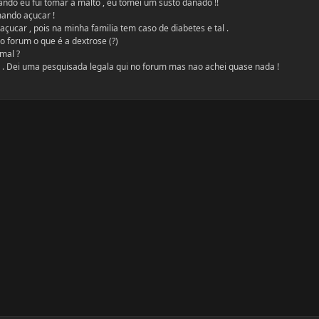
ando eu fui tomar a malto , eu tomei um susto danado !!
mando açucar !
çucar , pois na minha familia tem caso de diabetes e tal .
do forum o que é a dextrose (?)
mal ?
e . Dei uma pesquisada legala qui no forum mas nao achei quase nada !