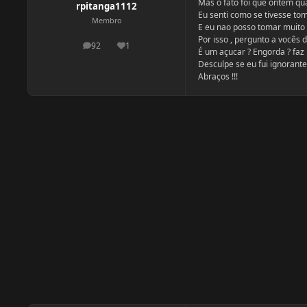
Mas o fato foi que ontem qu
rpitanga1112
Eu senti como se tivesse to
Membro
E eu nao posso tomar muito a
Por isso , pergunto a vocês 
92
1
postagens
Reputação
É um açucar ? Engorda ? faz 
Desculpe se eu fui ignorant
Abraços !!!