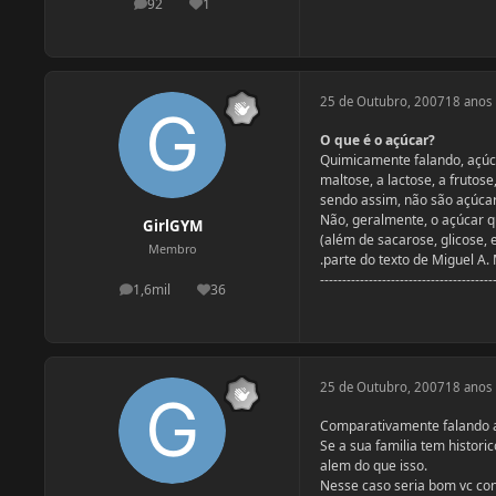
92
1
postagens
Reputação
25 de Outubro, 2007
18 anos
O que é o açúcar?
Quimicamente falando, açúca
maltose, a lactose, a frutos
sendo assim, não são açúca
Não, geralmente, o açúcar 
GirlGYM
(além de sacarose, glicose, en
Membro
.parte do texto de Miguel A.
---------------------------------------
1,6mil
36
postagens
Reputação
25 de Outubro, 2007
18 anos
Comparativamente falando a
Se a sua familia tem histori
alem do que isso.
Nesse caso seria bom vc co