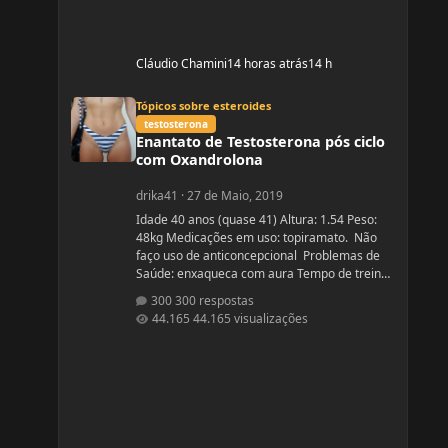
Cláudio Chamini
14 horas atrás
14 h
Enantato de Testosterona pós ciclo com Oxandrolona
Tópicos sobre esteroides
testosterona
Enantato de Testosterona pós ciclo
com Oxandrolona
drika41
·
27 de Maio, 2019
Idade 40 anos (quase 41) Altura: 1.54 Peso:
48kg Medicações em uso: topiramato. Não
faço uso de anticoncepcional Problemas de
Saúde: enxaqueca com aura Tempo de treino:
sério há um ano, entre indas e vindas 4 anos
300 respostas
Ciclos feitos: Março 2019 oxandrolona 5 mg
44.165 visualizações
durante 8 semanas, após 10 mg até a 12°
semana. Ciclo proposto com Aes ( Marca) do se
e tempo: Proposto pelo @Apollo Galeno e
@Foston, verdade não é um ciclo, usarei
enantato de test