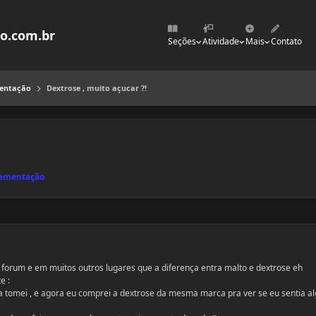
mo.com.br
Seções
Atividade
Mais
Contato
mentação
Dextrose , muito açucar ?!
lementação
orum e em muitos outros lugares que a diferença entra malto e dextrose eh
e :
a tomei , e agora eu comprei a dextrose da mesma marca pra ver se eu sentia 