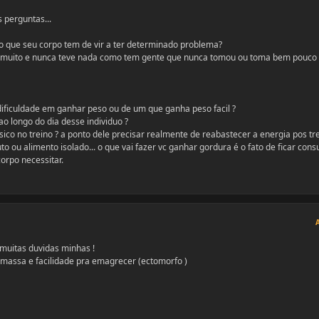
 perguntas...
 que seu corpo tem de vir a ter determinado problema?
 muito e nunca teve nada como tem gente que nunca tomou ou toma bem pouco
dificuldade em ganhar peso ou de um que ganha peso facil ?
o longo do dia desse individuo ?
sico no treino ? a ponto dele precisar realmente de reabastecer a energia pos trei
o ou alimento isolado... o que vai fazer vc ganhar gordura é o fato de ficar con
orpo necessitar.
 muitas duvidas minhas !
 massa e facilidade pra emagrecer (ectomorfo )