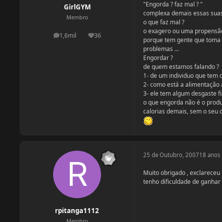
"Engorda ? faz mal ? "
GirlGYM
complexa demais essas suas
Membro
o que faz mal ?
o exagero ou uma propensão
1,6mil
36
postagens
Reputação
porque tem gente que toma
problemas ...
Engordar ?
de quem estamos falando ?
1- de um individuo que tem 
2- como está a alimentação a
3- ele tem algum desgaste fi
o que engorda não é o produt
calorias demais, sem o seu c
25 de Outubro, 2007
18 anos
Muito obrigado , exclareceu
tenho dificuldade de ganhar
rpitanga1112
Membro