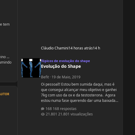
 e tem
Cláudio Chamini
14 horas atrás
14 h
no ...
Evolução do Shape
Tópicos de evolução do shape
sumindo
Evolução do Shape
Befit
·
19 de Maio, 2019
Oi pessoal!! Estou bem sumida daqui, mas é
que consegui alcançar meu objetivo e ganhei
AUTOR
7kg com uso da ox e da testosterona. Agora
estou numa fase querendo dar uma baixada
no % de gordura. Apesar de estudar nutrição
168 respostas
e saber exatamente o que devo fazer, gostaria
21.801 visualizações
de compartilhamento de treinos e talvez
suplementos para dar energia. Dei uma
sumida daqui porque estou trabalhando
muito! Um ritmo bemmmmm complicado!