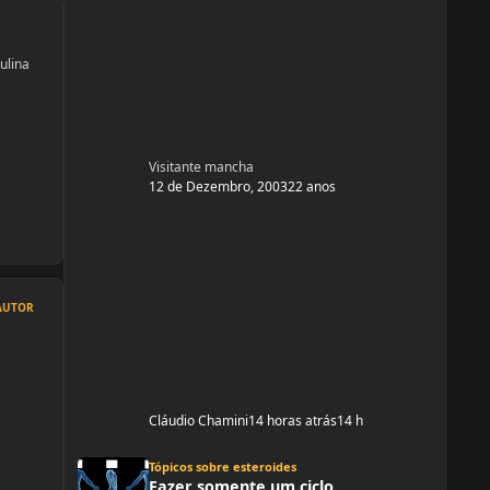
ulina
Visitante mancha
12 de Dezembro, 2003
22 anos
AUTOR
Cláudio Chamini
14 horas atrás
14 h
Fazer somente um ciclo
Tópicos sobre esteroides
Fazer somente um ciclo