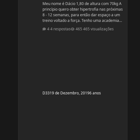
Meu nome é Dácio 1,80 de altura com 70kg A
princípio quero obter hipertrofia nas próximas
8 - 12 semanas, para então dar espaço a um
treino voltado a força. Tenho uma academia
em casa. A minha divisão de treino atual
4 respostas
465 visualizações
segue: Seg: Agachamento 3x8 - 100kg
RDL: 3x8 - 37,5kg Panturilha com uma perna
3x20 - 8kg Supino: 3x8 - 60kg (quero melhorar
isso aqui, horrível) Voador com superband:
3x12 - Super Resistente. Pull ups: 3x8 - 15kg (+
c
D33
19 de Dezembro, 2019
6 anos