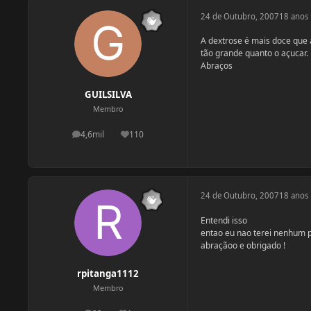
24 de Outubro, 2007
18 anos
A dextrose é mais doce que a
tão grande quanto o açucar.
Abraços
GUILSILVA
Membro
4,6mil
110
postagens
Reputação
24 de Outubro, 2007
18 anos
Entendi isso
entao eu nao terei nenhum 
abraçãoo e obrigado !
rpitanga1112
Membro