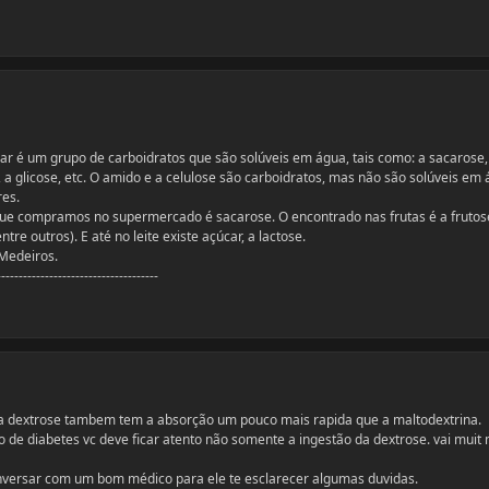
r é um grupo de carboidratos que são solúveis em água, tais como: a sacarose,
e, a glicose, etc. O amido e a celulose são carboidratos, mas não são solúveis em 
res.
que compramos no supermercado é sacarose. O encontrado nas frutas é a frutos
tre outros). E até no leite existe açúcar, a lactose.
 Medeiros.
-------------------------------------
 dextrose tambem tem a absorção um pouco mais rapida que a maltodextrina.
co de diabetes vc deve ficar atento não somente a ingestão da dextrose. vai muit
nversar com um bom médico para ele te esclarecer algumas duvidas.