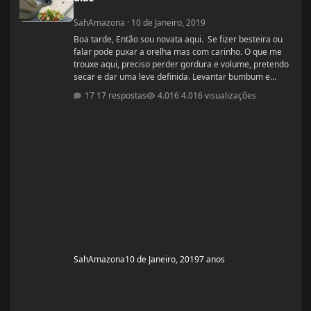
SahAmazona
·
10 de Janeiro, 2019
Boa tarde, Então sou novata aqui. Se fizer besteira ou
falar pode puxar a orelha mas com carinho. O que me
trouxe aqui, preciso perder gordura e volume, pretendo
secar e dar uma leve definida. Levantar bumbum e
secar barriguinha, ganha forma nas pernas, costas e
17 respostas
4.016 visualizações
braços, mas nada muito musculoso ou a ponto de
competição ou barriga trincada com coxas volumosas.
Sou fã de mulheres FIN, pena que não nasci com esse
esteriótipo, sou um violoncelo como diz minha mãe e
lutava contra a na
SahAmazona
10 de Janeiro, 2019
7 anos