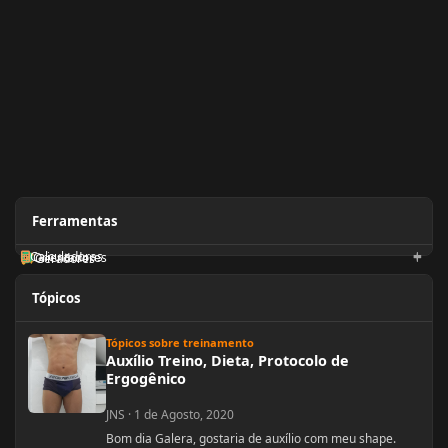
Ferramentas
Calculadoras
Orientadores
Geradores
Tópicos
Auxílio Treino, Dieta, Protocolo de Ergogênico
Tópicos sobre treinamento
Auxílio Treino, Dieta, Protocolo de
Ergogênico
JNS
·
1 de Agosto, 2020
Bom dia Galera, gostaria de auxílio com meu shape.