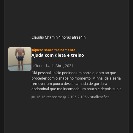
Cláudio Chamini
4 horas atrás
4 h
Ajuda com dieta e treino
Tópicos sobre treinamento
Ajuda com dieta e treino
br3nnr
·
14 de Abril, 2021
Olá pessoal, início pedindo um norte quanto ao que
proceder com o shape no momento. Minha ideia seria
remover um pouco dessa camada de gordura
abdominal que me incomoda um pouco e depois subir
pra um off-season bem feito. Fiquem a vontade pra
16 respostas
2.105 visualizações
ajudar! Idade: 24 Altura: 187 Peso: 80
Medicações em uso (Anticoncepcional,
antidepressivo,anti hipertensivo, etc...): nenhuma
Problemas de Saúde e história de cirurgias: nenhum
Exames de sangue h