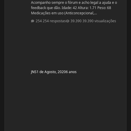
Acompanho sempre o fórum e acho legal a ajuda e o
feedback que dão. Idade: 42 Altura: 1.71 Peso: 68
Medicações em uso (Anticoncepcional,
antidepressivo,anti hipertensivo, etc...): nenhuma
254 respostas
39.390 visualizações
Problemas de Saúde e história de cirurgias: nenhuma
Exames de sangue hormonais recentes OU que tiver
recente= sem exames recentes. Tempo de treino: 15
anos, com interrupções sazonais. Ciclos FEITOS com
dose e tempo: enan
JNS
1 de Agosto, 2020
6 anos