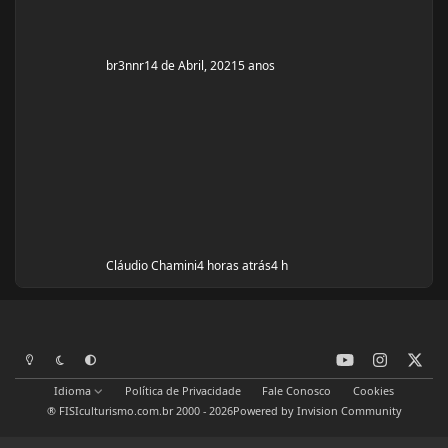
br3nnr
14 de Abril, 2021
5 anos
Cláudio Chamini
4 horas atrás
4 h
y
i
x
Modo Claro
Modo Escuro
Preferência do Sistema
o
n
Idioma
Política de Privacidade
Fale Conosco
Cookies
u
s
® FISIculturismo.com.br 2000 - 2026
Powered by
Invision Community
t
t