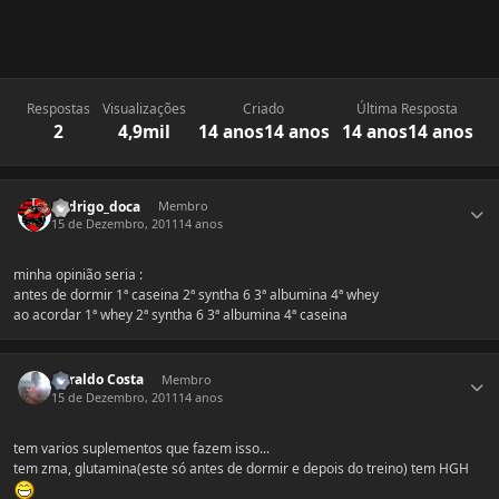
Respostas
Visualizações
Criado
Última Resposta
2
4,9mil
14 anos
14 anos
14 anos
14 anos
Estatísticas do autor
Rodrigo_doca
Membro
15 de Dezembro, 2011
14 anos
minha opinião seria :
antes de dormir 1ª caseina 2ª syntha 6 3ª albumina 4ª whey
ao acordar 1ª whey 2ª syntha 6 3ª albumina 4ª caseina
Estatísticas do autor
Heraldo Costa
Membro
15 de Dezembro, 2011
14 anos
tem varios suplementos que fazem isso...
tem zma, glutamina(este só antes de dormir e depois do treino) tem HGH