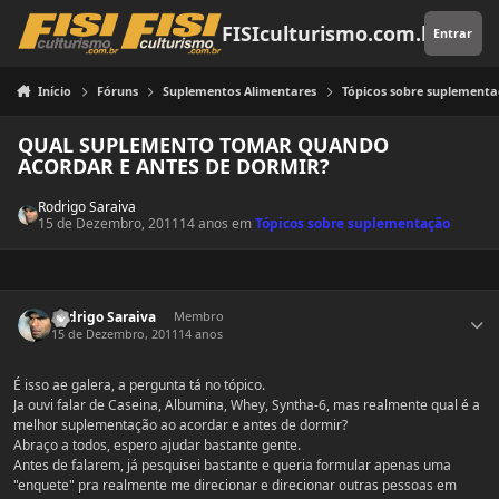
Pular para o conteúdo
FISIculturismo.com.br
Entrar
Início
Fóruns
Suplementos Alimentares
Tópicos sobre suplement
QUAL SUPLEMENTO TOMAR QUANDO
ACORDAR E ANTES DE DORMIR?
Rodrigo Saraiva
15 de Dezembro, 2011
14 anos
em
Tópicos sobre suplementação
Estatísticas do autor
Rodrigo Saraiva
Membro
15 de Dezembro, 2011
14 anos
É isso ae galera, a pergunta tá no tópico.
Ja ouvi falar de Caseina, Albumina, Whey, Syntha-6, mas realmente qual é a
melhor suplementação ao acordar e antes de dormir?
Abraço a todos, espero ajudar bastante gente.
Antes de falarem, já pesquisei bastante e queria formular apenas uma
"enquete" pra realmente me direcionar e direcionar outras pessoas em