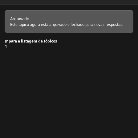
Arquivado
Este tópico agora está arquivado e fechado para novas respostas.
Ir para a listagem de tópicos