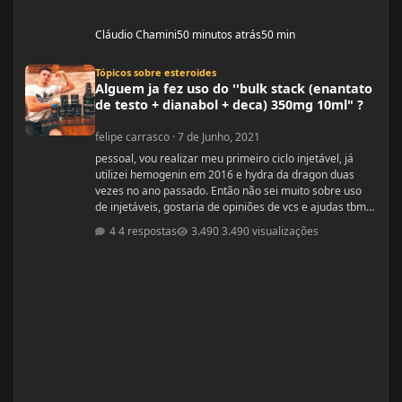
Cláudio Chamini
50 minutos atrás
50 min
Alguem ja fez uso do ''bulk stack (enantato de testo + dianabol + deca) 350mg
Tópicos sobre esteroides
Alguem ja fez uso do ''bulk stack (enantato
de testo + dianabol + deca) 350mg 10ml" ?
felipe carrasco
·
7 de Junho, 2021
pessoal, vou realizar meu primeiro ciclo injetável, já
utilizei hemogenin em 2016 e hydra da dragon duas
vezes no ano passado. Então não sei muito sobre uso
de injetáveis, gostaria de opiniões de vcs e ajudas tbm
são bem vindas estava procurando e achei esse bulk
4 respostas
3.490 visualizações
stack que é formado por ENANTATO DE
TESTOSTERONA + DIANABOL + DECA em uma ampola
de 10ml com 350mg, porem não achei nada a respeito
em vídeos ou fóruns vendedor me recomendou o uso
desse bulk toda terça e quinta em 1 Ml cada