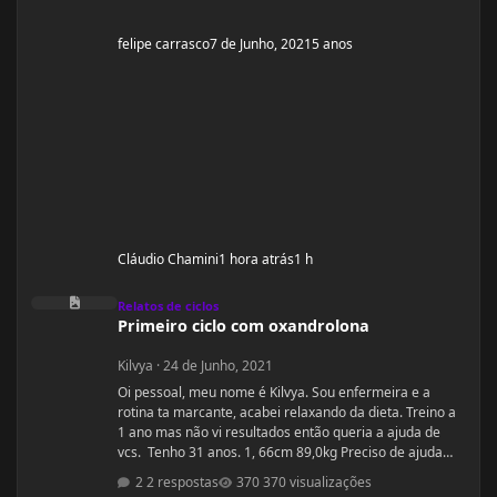
felipe carrasco
7 de Junho, 2021
5 anos
Cláudio Chamini
1 hora atrás
1 h
Primeiro ciclo com oxandrolona
Relatos de ciclos
Primeiro ciclo com oxandrolona
Kilvya
·
24 de Junho, 2021
Oi pessoal, meu nome é Kilvya. Sou enfermeira e a
rotina ta marcante, acabei relaxando da dieta. Treino a
1 ano mas não vi resultados então queria a ajuda de
vcs. Tenho 31 anos. 1, 66cm 89,0kg Preciso de ajuda
urgente! Vou mudar a dieta e as séries, então queria
2 respostas
370 visualizações
começar junto com vcs do zero.