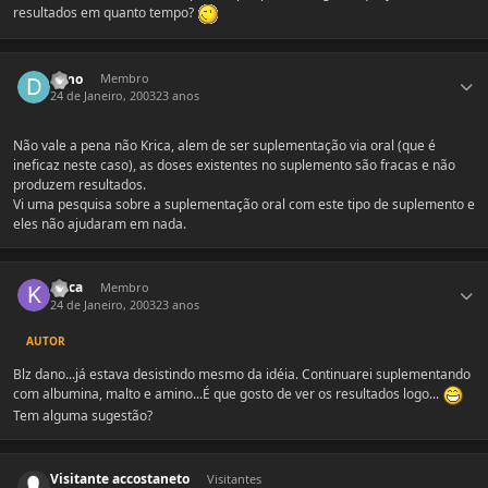
resultados em quanto tempo?
Estatísticas do autor
dano
Membro
24 de Janeiro, 2003
23 anos
Não vale a pena não Krica, alem de ser suplementação via oral (que é
ineficaz neste caso), as doses existentes no suplemento são fracas e não
produzem resultados.
Vi uma pesquisa sobre a suplementação oral com este tipo de suplemento e
eles não ajudaram em nada.
Estatísticas do autor
Krica
Membro
24 de Janeiro, 2003
23 anos
AUTOR
Blz dano...já estava desistindo mesmo da idéia. Continuarei suplementando
com albumina, malto e amino...É que gosto de ver os resultados logo...
Tem alguma sugestão?
Visitante accostaneto
Visitantes