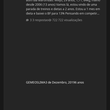
Bom dia Marombas. Willys, 29 anos, 1,71, 84kg, malho
desde 2006 (13 anos) Vamos lá, estou vindo de uma
parada de treinos e dietas a 2 anos. Estou a 1 mes em
dieta e baixei o BF para 13% Pensando em competir
estreantes ano que vem se tudo ocorrer bem até abril.
3 respostas
722 visualizações
(Secar e corrigir os pontos fracos) Anexo, os exames
laboratoriais. Fechei com um atleta e treinador pra ver
se em 6 meses monto a armadura, rs! Segue o
protocolo passado por ele: Enantato 250mg 2x seman
GEMEOSLIMA
3 de Dezembro, 2019
6 anos