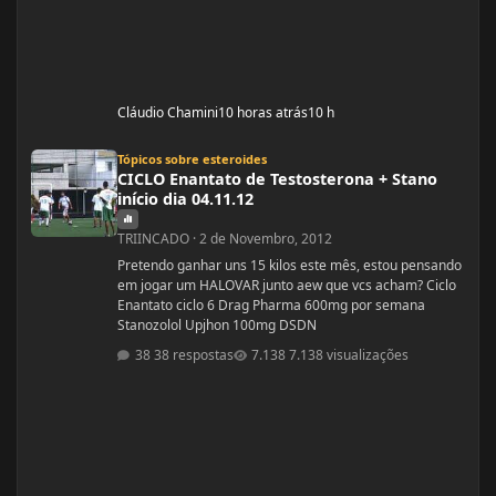
Cláudio Chamini
10 horas atrás
10 h
CICLO Enantato de Testosterona + Stano início dia 04.11.12
Tópicos sobre esteroides
CICLO Enantato de Testosterona + Stano
início dia 04.11.12
TRIINCADO
·
2 de Novembro, 2012
Pretendo ganhar uns 15 kilos este mês, estou pensando
em jogar um HALOVAR junto aew que vcs acham? Ciclo
Enantato ciclo 6 Drag Pharma 600mg por semana
Stanozolol Upjhon 100mg DSDN
38 respostas
7.138 visualizações