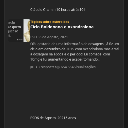
Cláudio Chamini
10 horas atrás
10 h
Ciclo Boldenona e oxandrolona
Tópicos sobre esteroides
Ciclo Boldenona e oxandrolona
PSD
·
6 de Agosto, 2021
Olá gostaria de uma informação de dosagens, já fiz um
ciclo em dezembro de 2019 com oxandrolona mas errei
a dosagem na época e o período! Eu comecei com
10mg e fui aumentando e acabei tomando
60mg porque entendi errado foram 4 semanas tive
3 respostas
654 visualizações
ganhos de 5 quilos. Eu já treinava na época a 4 anos já
tinha ganhos bem bons até sem recursos
anabolizantes só que eu tinha perdido peso eu queria
aumentar de forma rápida. Nos dois primeiros anos de
treino eu ganhei muita massa muscular mas depois se
PSD
6 de Agosto, 2021
5 anos