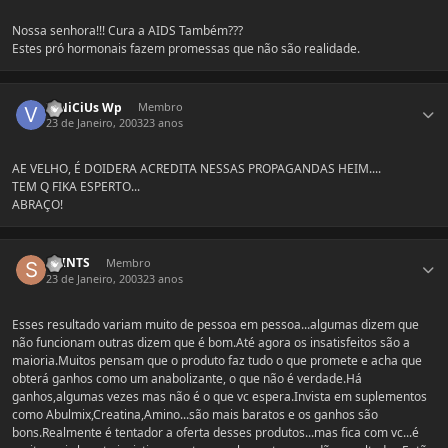
Nossa senhora!!! Cura a AIDS Também???
Estes pró hormonais fazem promessas que não são realidade.
Estatísticas do autor
ViNiCiUs Wp
Membro
23 de Janeiro, 2003
23 anos
AE VELHO, É DOIDERA ACREDITA NESSAS PROPAGANDAS HEIM....
TEM Q FIKA ESPERTO...
ABRAÇO!
Estatísticas do autor
SAINTS
Membro
23 de Janeiro, 2003
23 anos
Esses resultado variam muito de pessoa em pessoa...algumas dizem que
não funcionam outras dizem que é bom.Até agora os insatisfeitos são a
maioria.Muitos pensam que o produto faz tudo o que promete e acha que
obterá ganhos como um anabolizante, o que não é verdade.Há
ganhos,algumas vezes mas não é o que vc espera.Invista em suplementos
como Abulmix,Creatina,Amino...são mais baratos e os ganhos são
bons.Realmente é tentador a oferta desses produtos...mas fica com vc...é