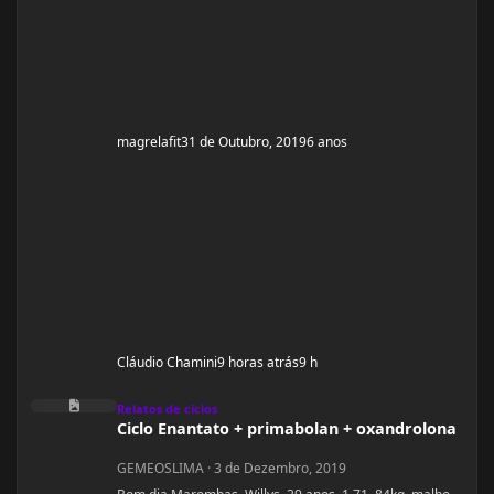
magrelafit
31 de Outubro, 2019
6 anos
Cláudio Chamini
9 horas atrás
9 h
Ciclo Enantato + primabolan + oxandrolona
Relatos de ciclos
Ciclo Enantato + primabolan + oxandrolona
GEMEOSLIMA
·
3 de Dezembro, 2019