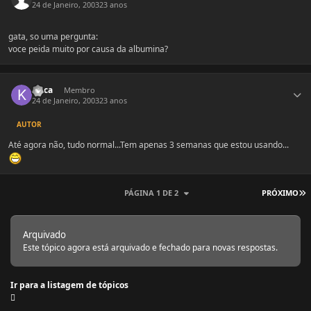
24 de Janeiro, 2003
23 anos
gata, so uma pergunta:
voce peida muito por causa da albumina?
Estatísticas do autor
Krica
Membro
24 de Janeiro, 2003
23 anos
AUTOR
Até agora não, tudo normal...Tem apenas 3 semanas que estou usando...
Ú
PÁGINA 1 DE 2
PRÓXIMO
Arquivado
Este tópico agora está arquivado e fechado para novas respostas.
Ir para a listagem de tópicos