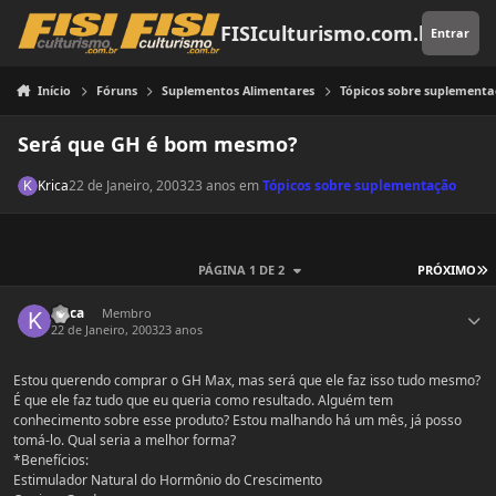
Pular para o conteúdo
FISIculturismo.com.br
Entrar
Início
Fóruns
Suplementos Alimentares
Tópicos sobre suplement
Será que GH é bom mesmo?
Krica
22 de Janeiro, 2003
23 anos
em
Tópicos sobre suplementação
Ú
PÁGINA 1 DE 2
PRÓXIMO
Estatísticas do autor
Krica
Membro
22 de Janeiro, 2003
23 anos
Estou querendo comprar o GH Max, mas será que ele faz isso tudo mesmo?
É que ele faz tudo que eu queria como resultado. Alguém tem
conhecimento sobre esse produto? Estou malhando há um mês, já posso
tomá-lo. Qual seria a melhor forma?
*Benefícios:
Estimulador Natural do Hormônio do Crescimento