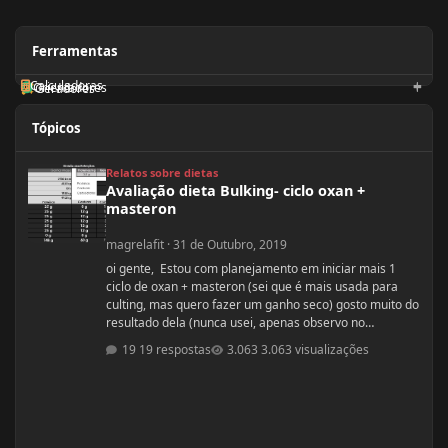
Ferramentas
Calculadoras
Orientadores
Geradores
Tópicos
Avaliação dieta Bulking- ciclo oxan + masteron
Relatos sobre dietas
Avaliação dieta Bulking- ciclo oxan +
masteron
magrelafit
·
31 de Outubro, 2019
oi gente, Estou com planejamento em iniciar mais 1
ciclo de oxan + masteron (sei que é mais usada para
culting, mas quero fazer um ganho seco) gosto muito do
resultado dela (nunca usei, apenas observo no
pessoal). ja fiz 2 ciclos de oxandrolona 1 em 2016(6
19 respostas
3.063 visualizações
semanas) e outro 2017.(6 semanas) , mas o meu
objetivo do tópico mesmo é sobre a dieta. Quero fazer
uma dieta bulking limpa, não tenho a necessidade de
ganhar muito peso, apenas melhorar a qualidade
muscular e ganhar um pouco de ma