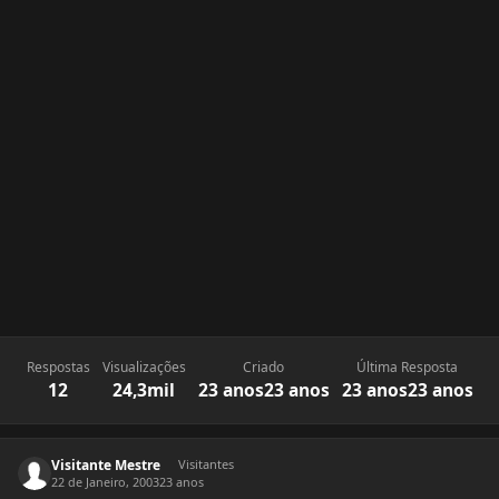
Respostas
Visualizações
Criado
Última Resposta
12
24,3mil
23 anos
23 anos
23 anos
23 anos
Visitante Mestre
Visitantes
22 de Janeiro, 2003
23 anos