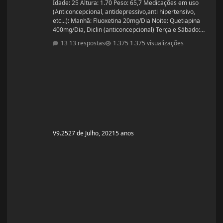
Idade: 25 Altura: 1.70 Peso: 65,7 Medicações em uso
(Anticoncepcional, antidepressivo,anti hipertensivo,
etc...): Manhã: Fluoxetina 20mg/Dia Noite: Quetiapina
400mg/Dia, Diclin (anticoncepcional) Terça e Sábado:
Cabergolina 0,5mg Problemas de Saúde e história de
13 respostas
1.375 visualizações
cirurgias: Frequentemente tenho hipoglicemia oque faz
com que precise comer algo com açúcar. - Fluoxetina e
Quetiapina para tratamento depressivo e bipolar.
(Doença genética, tratamento iniciado quando cria
V9.25
27 de Julho, 2021
5 anos