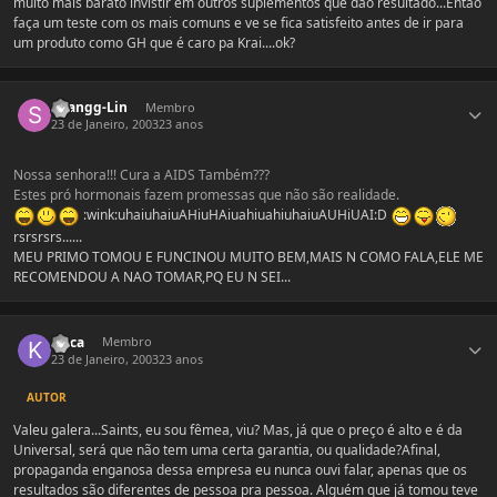
muito mais barato invistir em outros suplementos que dão resultado...Então
faça um teste com os mais comuns e ve se fica satisfeito antes de ir para
um produto como GH que é caro pa Krai....ok?
Estatísticas do autor
Shangg-Lin
Membro
23 de Janeiro, 2003
23 anos
Nossa senhora!!! Cura a AIDS Também???
Estes pró hormonais fazem promessas que não são realidade.
:wink:uhaiuhaiuAHiuHAiuahiuahiuhaiuAUHiUAI:D
rsrsrsrs......
MEU PRIMO TOMOU E FUNCINOU MUITO BEM,MAIS N COMO FALA,ELE ME
RECOMENDOU A NAO TOMAR,PQ EU N SEI...
Estatísticas do autor
Krica
Membro
23 de Janeiro, 2003
23 anos
AUTOR
Valeu galera...Saints, eu sou fêmea, viu? Mas, já que o preço é alto e é da
Universal, será que não tem uma certa garantia, ou qualidade?Afinal,
propaganda enganosa dessa empresa eu nunca ouvi falar, apenas que os
resultados são diferentes de pessoa pra pessoa. Alguém que já tomou teve