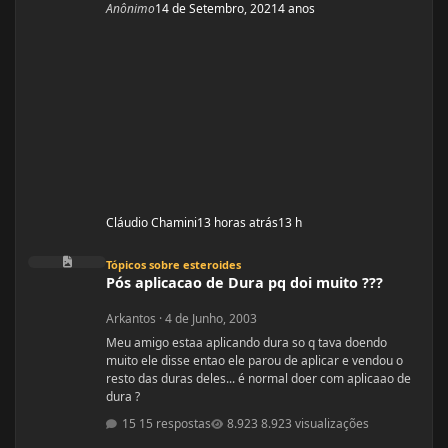
Anônimo
14 de Setembro, 2021
4 anos
Cláudio Chamini
13 horas atrás
13 h
Pós aplicacao de Dura pq doi muito ???
Tópicos sobre esteroides
Pós aplicacao de Dura pq doi muito ???
Arkantos
·
4 de Junho, 2003
Meu amigo estaa aplicando dura so q tava doendo
muito ele disse entao ele parou de aplicar e vendou o
resto das duras deles... é normal doer com aplicaao de
dura ?
15 respostas
8.923 visualizações