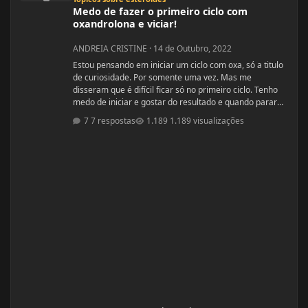
Medo de fazer o primeiro ciclo com
oxandrolona e viciar!
ANDREIA CRISTINE
·
14 de Outubro, 2022
Estou pensando em iniciar um ciclo com oxa, só a titulo
de curiosidade. Por somente uma vez. Mas me
disseram que é difícil ficar só no primeiro ciclo. Tenho
medo de iniciar e gostar do resultado e quando parar
ficar com auto estima baixo. Mas a vontade está bem
7 respostas
1.189 visualizações
maior...kkkkk