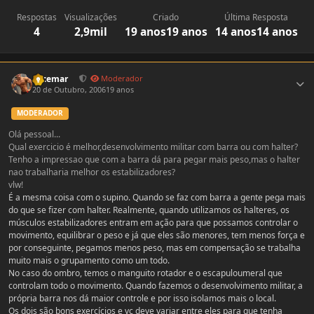
Respostas
Visualizações
Criado
Última Resposta
4
2,9mil
19 anos
19 anos
14 anos
14 anos
Estatísticas do autor
Locemar
Moderador
20 de Outubro, 2006
19 anos
MODERADOR
Olá pessoal...
Qual exercicio é melhor,desenvolvimento militar com barra ou com halter?
Tenho a impressao que com a barra dá para pegar mais peso,mas o halter
nao trabalharia melhor os estabilizadores?
vlw!
É a mesma coisa com o supino. Quando se faz com barra a gente pega mais
do que se fizer com halter. Realmente, quando utilizamos os halteres, os
músculos estabilizadores entram em ação para que possamos controlar o
movimento, equilibrar o peso e já que eles são menores, tem menos força e
por conseguinte, pegamos menos peso, mas em compensação se trabalha
muito mais o grupamento como um todo.
No caso do ombro, temos o manguito rotador e o escapuloumeral que
controlam todo o movimento. Quando fazemos o desenvolvimento militar, a
própria barra nos dá maior controle e por isso isolamos mais o local.
Os dois são bons exercícios e vc deve variar entre eles para que tenha