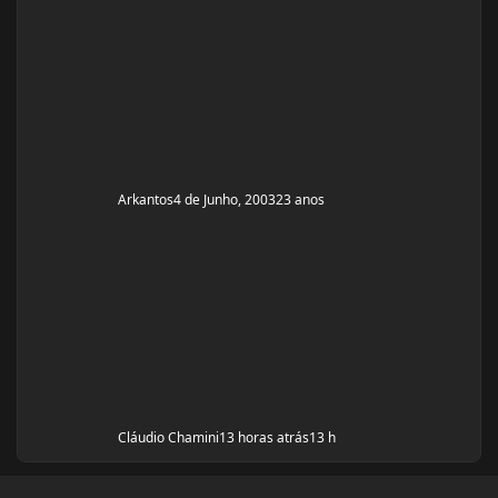
Arkantos
4 de Junho, 2003
23 anos
Cláudio Chamini
13 horas atrás
13 h