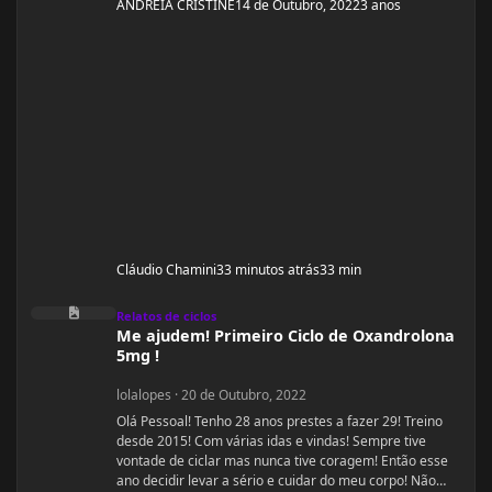
ANDREIA CRISTINE
14 de Outubro, 2022
3 anos
Cláudio Chamini
33 minutos atrás
33 min
Me ajudem! Primeiro Ciclo de Oxandrolona 5mg !
Relatos de ciclos
Me ajudem! Primeiro Ciclo de Oxandrolona
5mg !
lolalopes
·
20 de Outubro, 2022
Olá Pessoal! Tenho 28 anos prestes a fazer 29! Treino
desde 2015! Com várias idas e vindas! Sempre tive
vontade de ciclar mas nunca tive coragem! Então esse
ano decidir levar a sério e cuidar do meu corpo! Não