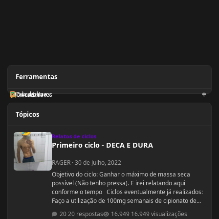
Ferramentas
Calculadoras
Orientadores
Geradores
Tópicos
Primeiro ciclo - DECA E DURA
Relatos de ciclos
Primeiro ciclo - DECA E DURA
RAGER
·
30 de Julho, 2022
Objetivo do ciclo: Ganhar o máximo de massa seca
possível (Não tenho pressa). E irei relatando aqui
conforme o tempo Ciclos eventualmente já realizados:
Faço a utilização de 100mg semanais de cipionato de
testosterona a 1 ano (TRT legítima) em decorrência de
20 respostas
16.949 visualizações
hipofunção testiscular diagnosticada e que já foi