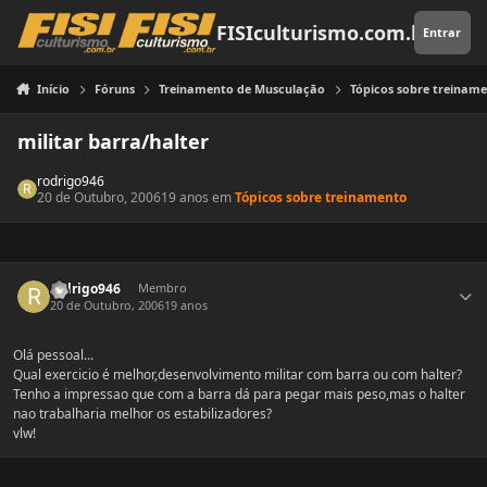
Pular para o conteúdo
FISIculturismo.com.br
Entrar
Início
Fóruns
Treinamento de Musculação
Tópicos sobre treinam
militar barra/halter
rodrigo946
20 de Outubro, 2006
19 anos
em
Tópicos sobre treinamento
Estatísticas do autor
rodrigo946
Membro
20 de Outubro, 2006
19 anos
Olá pessoal...
Qual exercicio é melhor,desenvolvimento militar com barra ou com halter?
Tenho a impressao que com a barra dá para pegar mais peso,mas o halter
nao trabalharia melhor os estabilizadores?
vlw!