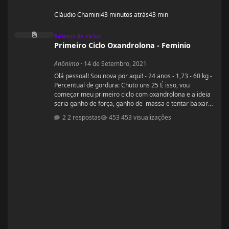
Cláudio Chamini
43 minutos atrás
43 min
Primeiro Ciclo Oxandrolona - Feminio
Relatos de ciclos
Primeiro Ciclo Oxandrolona - Feminio
Anônimo
·
14 de Setembro, 2021
Olá pessoal! Sou nova por aqui! - 24 anos - 1,73 - 60 kg -
Percentual de gordura: Chuto uns 25 É isso, vou
começar meu primeiro ciclo com oxandrolona e a ideia
seria ganho de força, ganho de massa e tentar baixar
percentual de gordura. Sou a famosa magra falsa.
2 respostas
453 visualizações
Treino há alguns anos mas sinto que não tenho bons
resultados, sinto que tenho pouca força e peco na dieta
(doces hehe). O que mais me incomoda são as pernas
finas e barrigona, pretendo fazer o ciclo pr