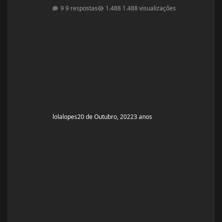
estou sendo acompanhada por nutricionista! Mas
9 respostas
1.488 visualizações
quando comecei a fazer a dieta de déficit calórico
estava com 55kg e consegui baixar para 51kg! Home
me encontro com 52,00 oscilando para 51,00 kg.
Comecei o ciclo hoje 20/10 e pretendo fazer um ciclo de
8 há 10 semanas. Altura: 1,53
lolalopes
20 de Outubro, 2022
3 anos