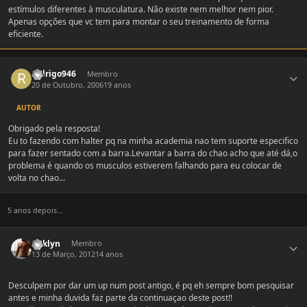
estímulos diferentes à musculatura. Não existe nem melhor nem pior.
Apenas opções que vc tem para montar o seu treinamento de forma
eficiente.
Estatísticas do autor
rodrigo946
Membro
20 de Outubro, 2006
19 anos
AUTOR
Obrigado pela resposta!
Eu to fazendo com halter pq na minha academia nao tem suporte especifico
para fazer sentado com a barra.Levantar a barra do chao acho que até dá,o
problema é quando os musculos estiverem falhando para eu colocar de
volta no chao...
5 anos depois...
Estatísticas do autor
Anklyn
Membro
13 de Março, 2012
14 anos
Desculpem por dar um up num post antigo, é pq eh sempre bom pesquisar
antes e minha duvida faz parte da continuaçao deste post!!