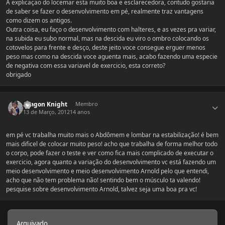
A explicaçao do locemar esta muito boa e esclarecedora, contudo gostaria
de saber se fazer o desenvolvimento em pé, realmente traz vantagens
como dizem os antigos.
Outra coisa, eu faço o desenvolvimento com halteres, e as vezes pra variar,
na subida eu subo normal, mas na descida eu viro o ombro colocando os
cotovelos para frente e desço, deste jeito voce consegue erguer menos
peso mas como na descida voce aguenta mais, acabo fazendo uma especie
de negativa com essa variavel de exercicio, esta correto?
obrigado
Estatísticas do autor
Dragon Knight
Membro
13 de Março, 2012
14 anos
em pé vc trabalha muito mais o Abdômem e lombar na estabilização! é bem
mais dificel de colocar muito peso! acho que trabalha de forma melhor todo
o corpo, pode fazer o teste e ver como fica mais complicado de executar o
exercicio, agora quanto a variação do desenvolvimento vc está fazendo um
meio desenvolvimento e meio desenvolvimento Arnold pelo que entendi,
acho que não tem problema não! sentindo bem o músculo ta valendo!
pesquise sobre desenvolvimento Arnold, talvez seja uma boa pra vc!
Arquivado