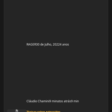
tentado tratamento para recuperação da produção
hormonal e espermatogênese (HCG e Clomifeno),
porém sem êxito [Sim, eu sou estéril] . Acredito que a
minha função testicular é defici
RAGER
30 de Julho, 2022
4 anos
Cláudio Chamini
9 minutos atrás
9 min
Medo de fazer o primeiro ciclo com oxandrolona e viciar!
Tópicos sobre esteroides