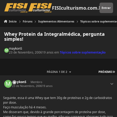
Pular para o conteúdo
FISIculturismo.com.br
Entrar
Início
Fóruns
Suplementos Alimentares
Tópicos sobre suplement
Whey Protein da Integralmédica, pergunta
simples!
maykonS
23 de Novembro, 2006
19 anos
em
Tópicos sobre suplementação
Ú
PÁGINA 1 DE 2
PRÓXIMO
Estatísticas do autor
maykonS
Membro
23 de Novembro, 2006
19 anos
Seguinte, essa é uma Whey que tem 30g de proteínas e 2g de carboidratos
por dose.
Faço musculação há 4 meses.
Me disseram que, devido à grande porcentagem de proteína por dose,
como faz pouco tempo que eu malho, não vou conseguir absorver tudo isso