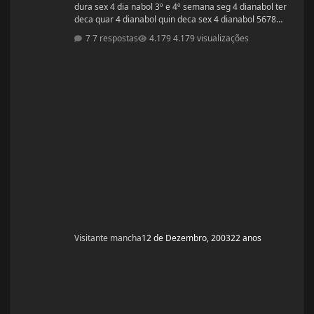
dura sex 4 dia nabol 3º e 4º semana seg 4 dianabol ter
deca quar 4 dianabol quin deca sex 4 dianabol 5678
seman vou partir para definição com outros anabolicos.
7 respostas
4.179 visualizações
PERGUNTAS : 1 - GOSTARIA DE SABER A OPNIÃO DE
VCS SOBRE ESSE CICLO? 2 - GOSTARIA DE SABER PQ
ELE ME FALOU P TOMAR OS 4 COMPRIMIDOS DE SEG ,
QUAR E SEX E NÃO TODOS OS DIAS? ELE ME DISS
Visitante mancha
12 de Dezembro, 2003
22 anos