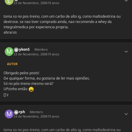
23 de Novembro, 2006
19 anos
toma so no pos-treino, com um carbo de alto ig, como maltodextrina ou
dextrose. se nao tiver comprado ainda, nao recomendo a whey da
integralmedica por experiencia propria.
abracos
Estatísticas do autor
maykonS
Membro
23 de Novembro, 2006
19 anos
AUTOR
Obrigado pelos posts!
De qualquer forma, eu gostaria de ler mais opiniões.
Só no pós-treino mesmo será?
UPzinho então
[]'z
Estatísticas do autor
Morph
Membro
24 de Novembro, 2006
19 anos
toma so no pos-treino, com um carbo de alto ig, como maltodextrina ou