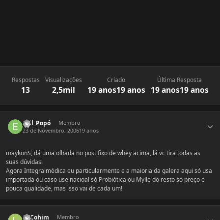
Respostas
Visualizações
Criado
Última Resposta
13
2,5mil
19 anos
19 anos
19 anos
19 anos
Estatísticas do autor
Evil_Popó
Membro
23 de Novembro, 2006
19 anos
maykonS, dá uma olhada no post fixo de whey acima, lá vc tira todas as
suas dúvidas.
Agora Integralmédica eu particularmente e a maioria da galera aqui só usa
importada ou caso use nacioal só Probiótica ou Mylle do resto só preço e
pouca qualidade, mas isso vai de cada um!
Estatísticas do autor
LnCohim
Membro