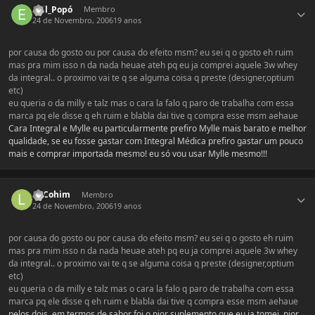
Evil_Popó
Membro
24 de Novembro, 2006
19 anos
por causa do gosto ou por causa do efeito msm? eu sei q o gosto eh ruim
mas pra mim isso n da nada heuae ateh pq eu ja comprei aquele 3w whey
da integral.. o proximo vai te q se alguma coisa q preste (designer,optium
etc)
eu queria o da milly e talz mas o cara la falo q paro de trabalha com essa
marca pq ele disse q eh ruim e blabla dai tive q compra esse msm aehaue
Cara Integral e Mylle eu particularmente prefiro Mylle mais barato e melhor
qualidade, se eu fosse gastar com Integral Médica prefiro gastar um pouco
mais e comprar importada mesmo! eu só vou usar Mylle mesmo!!!
Estatísticas do autor
LnCohim
Membro
24 de Novembro, 2006
19 anos
por causa do gosto ou por causa do efeito msm? eu sei q o gosto eh ruim
mas pra mim isso n da nada heuae ateh pq eu ja comprei aquele 3w whey
da integral.. o proximo vai te q se alguma coisa q preste (designer,optium
etc)
eu queria o da milly e talz mas o cara la falo q paro de trabalha com essa
marca pq ele disse q eh ruim e blabla dai tive q compra esse msm aehaue
pelos dois. em termos de sabor foi o pior suplemento que eu ja tomei, pior