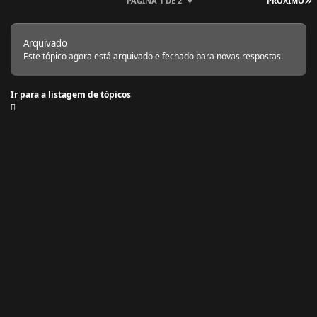
PÁGINA 1 DE 2
PRÓXIMO
Arquivado
Este tópico agora está arquivado e fechado para novas respostas.
Ir para a listagem de tópicos