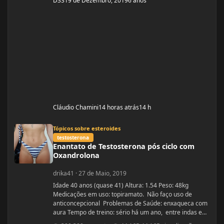
D33
19 de Dezembro, 2019
6 anos
Cláudio Chamini
14 horas atrás
14 h
Enantato de Testosterona pós ciclo com Oxandrolona
Tópicos sobre esteroides
testosterona
Enantato de Testosterona pós ciclo com
Oxandrolona
drika41
·
27 de Maio, 2019
Idade 40 anos (quase 41) Altura: 1.54 Peso: 48kg
Medicações em uso: topiramato. Não faço uso de
anticoncepcional Problemas de Saúde: enxaqueca com
aura Tempo de treino: sério há um ano, entre indas e
vindas 4 anos Ciclos feitos: Março 2019 oxandrolona 5