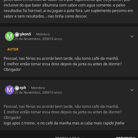
inclusive do que bater albumina sem sabor com agua somente. e pelos
resultados foi horrivel, ai eu joguei o pote fora. um suplemento pessimo em
sabor e sem resultados... nao tinha como descer.
Estatísticas do autor
maykonS
Membro
25 de Novembro, 2006
19 anos
AUTOR
Pessoal, nas férias eu acordo bem tarde, não tomo café-da-manhã.
É melhor então tomar essa dose depois da janta ou antes de dormir?
Obrigado!
Estatísticas do autor
Morph
Membro
25 de Novembro, 2006
19 anos
Pessoal, nas férias eu acordo bem tarde, não tomo café-da-manhã.
É melhor então tomar essa dose depois da janta ou antes de dormir?
Obrigado!
logo apos o treino.. e no café da manha mas ai caba mais rapido jhehe
Ú