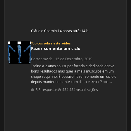
Cláudio Chamini
14 horas atrás
14 h
Fazer somente um ciclo
Tópicos sobre esteroides
Fazer somente um ciclo
Correpravida
·
15 de Dezembro, 2019
Treino a 2 anos sou super focada e dedicada obtive
bons resultados mas queria mais musculos em um
shape sequinho. É possivel fazer somente um ciclo e
depois manter somente com dieta e treino? obs:
desculpe se ja tiver esse tópico, procurei mais não
3 respostas
454 visualizações
encontrei