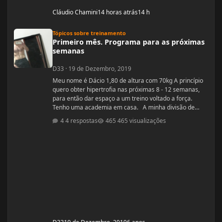
Cláudio Chamini
14 horas atrás
14 h
Primeiro mês. Programa para as próximas semanas
Tópicos sobre treinamento
Primeiro mês. Programa para as próximas
semanas
D33
·
19 de Dezembro, 2019
Meu nome é Dácio 1,80 de altura com 70kg A princípio
quero obter hipertrofia nas próximas 8 - 12 semanas,
para então dar espaço a um treino voltado a força.
Tenho uma academia em casa. A minha divisão de
treino atual segue: Seg: Agachamento 3x8 - 100kg
4 respostas
465 visualizações
RDL: 3x8 - 37,5kg Panturilha com uma perna 3x20 - 8kg
Supino: 3x8 - 60kg (quero melhorar isso aqui, horrível)
Voador com superband: 3x12 - Super Resistente. Pull
ups: 3x8 - 15kg (+ c