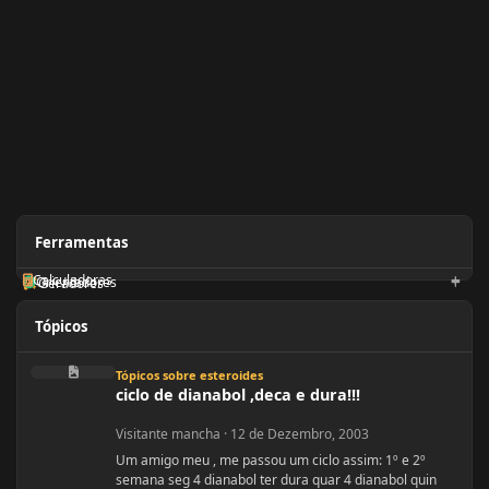
Ferramentas
Calculadoras
Orientadores
Geradores
Tópicos
ciclo de dianabol ,deca e dura!!!
Tópicos sobre esteroides
ciclo de dianabol ,deca e dura!!!
Visitante mancha
·
12 de Dezembro, 2003
Um amigo meu , me passou um ciclo assim: 1º e 2º
semana seg 4 dianabol ter dura quar 4 dianabol quin