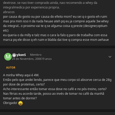
dextrose. se nao tiver comprado ainda, nao recomendo a whey da
integralmedica por experiencia propria.
abracos
por causa do gosto ou por causa do efeito msm? eu sei q o gosto eh ruim
mas pra mim isso n da nada heuae ateh pq eu ja comprei aquele 3w whey
da integral.. o proximo vai te q se alguma coisa q preste (designer,optium
etc)
eu queria o da milly e talz mas o cara la falo q paro de trabalha com essa
marca pq ele disse q eh ruim e blabla dai tive q compra esse msm aehaue
Estatísticas do autor
maykonS
Membro
24 de Novembro, 2006
19 anos
AUTOR
A minha Whey aqui é 4W.
Então pelo que andei lendo, parece que meu corpo só absorve cerca de 28g
por dose de proteínas, certo?
Acho interessante então tomar essa dose no café e no pós-treino, certo?
Nas férias eu acordo tarde, posso ao invés de tomar no café da manhã
tomar antes de dormir?
Obrigado!
Estatísticas do autor