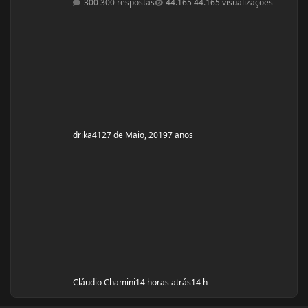
300 respostas
44.165 visualizações
mg durante 8 semanas, após 10 mg até a 12° semana.
Ciclo proposto com Aes ( Marca) do se e tempo: Proposto
pelo @Apollo Galeno e @Foston, verdade não é um
ciclo, usarei enantato de test
drika41
27 de Maio, 2019
7 anos
Cláudio Chamini
14 horas atrás
14 h