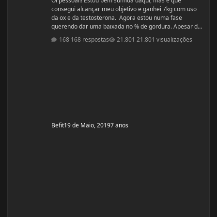
Oi pessoal!! Estou bem sumida daqui, mas é que
consegui alcançar meu objetivo e ganhei 7kg com uso
da ox e da testosterona. Agora estou numa fase
querendo dar uma baixada no % de gordura. Apesar de
estudar nutrição e saber exatamente o que devo fazer,
168 respostas
21.801 visualizações
gostaria de compartilhamento de treinos e talvez
suplementos para dar energia. Dei uma sumida daqui
porque estou trabalhando muito! Um ritmo bemmmmm
complicado! Mas já estou organizada para treinamento
e dieta. Estou com um corpo legal, mas
Befit
19 de Maio, 2019
7 anos