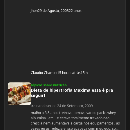
Jhon
29 de Agosto, 2003
22 anos
Cláudio Chamini
15 horas atrás
15 h
Dieta de hipertrofia Maxima essa é pra seguir!
Tópicos sobre nutrição
Dieta de hipertrofia Maxima essa é pra
seguir!
treinandoserio
·
24 de Setembro, 2009
malho a 3.5 anos treinava tomava varios packs whey
albumina , etc... e estava totalmente travado nao
crescia nem aumentava a carga nos equipamentos , as
vezes eu as reduzia e isso acabava com meu ego, so