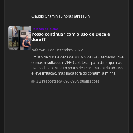
Cláudio Chamini
15 horas atrás
15 h
Posso continuar com o uso de Deca e dura??
Relatos de ciclos
Posso continuar com o uso de Deca e
dura??
rafapwr
·
1 de Dezembro, 2022
Fiz uso de dura e deca de 300MG de 8-12 semanas, tive
otimos resultados e ZERO colateral, para dizer que não
tive nada, apenas um pouco de acne, mas nada absurdo
e leve irritação, mas nada fora do comum, a minha
dúvida seria, se posso continuar com essas dosagens
2 respostas
696 visualizações
ou devo parar e seguir com outras recomendações,
segue abaixo peso altura dieta e quantidade aplicadas
na semana. Altura 1,98m (sou muito alto) Peso atual
77Kg (estou a 20 dias sem aplicações) aplicações: seg e
qui