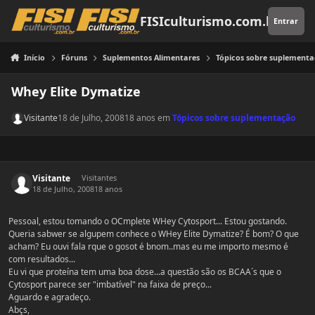
Pular para o conteúdo
FISIculturismo.com.br
Entrar
Início
Fóruns
Suplementos Alimentares
Tópicos sobre suplement
Whey Elite Dymatize
Visitante
18 de Julho, 2008
18 anos
em
Tópicos sobre suplementação
Visitante
Visitantes
18 de Julho, 2008
18 anos
Pessoal, estou tomando o OCmplete WHey Cytosport... Estou gostando.
Queria sabwer se algupem conhece o WHey Elite Dymatize? É bom? O que
acham? Eu ouvi fala rque o gosot é bnom..mas eu me importo mesmo é
com resultados...
Eu vi que proteína tem uma boa dose...a questão são os BCAA´s que o
Cytosport parece ser "imbatível" na faixa de preço...
Aguardo e agradeço.
Abçs,