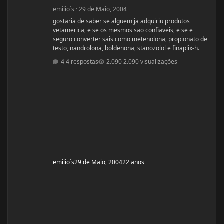
emilio´s
·
29 de Maio, 2004
gostaria de saber se alguem ja adquiriu produtos
vetamerica, e se os mesmos sao confiaveis, e se e
seguro converter sais como metenolona, propionato de
testo, nandrolona, boldenona, stanozolol e finaplix-h.
4 respostas
2.090 visualizações
emilio´s
29 de Maio, 2004
22 anos