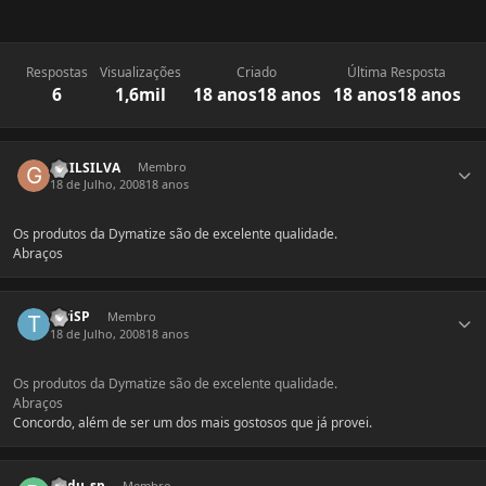
Respostas
Visualizações
Criado
Última Resposta
6
1,6mil
18 anos
18 anos
18 anos
18 anos
Estatísticas do autor
GUILSILVA
Membro
18 de Julho, 2008
18 anos
Os produtos da Dymatize são de excelente qualidade.
Abraços
Estatísticas do autor
TatiSP
Membro
18 de Julho, 2008
18 anos
Os produtos da Dymatize são de excelente qualidade.
Abraços
Concordo, além de ser um dos mais gostosos que já provei.
Estatísticas do autor
dudu_sp
Membro