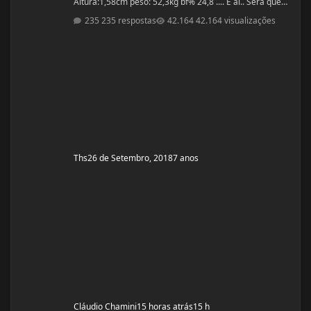
Altura:1,58cm peso: 52,3kg bf% 24,8 .... E aí.. Será que
vai dar certo?
235 respostas
42.164 visualizações
Ths
26 de Setembro, 2018
7 anos
Cláudio Chamini
15 horas atrás
15 h