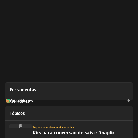
Ferramentas
Calculadoras
Orientadores
Geradores
Tópicos
Kits para conversao de sais e finaplix
Tópicos sobre esteroides
Kits para conversao de sais e finaplix