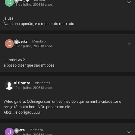
18 de Julho, 2008
18 anos
Já usei,
Na minha opinião, é o melhor do mercado
Estatísticas do autor
gevertz
Membro
18 de Julho, 2008
18 anos
ja tomei as 2
e posso dizer que sao mt boas
Visitante
Visitantes
19 de Julho, 2008
18 anos
VAleu galera. COnsegui com um conhecido aqui na minha cidade....e o
preço tá muito bom! VOu pegar com ele.
Abçs....e obrigaduuuu
Estatísticas do autor
jgotta
Membro
19 de Julho, 2008
18 anos