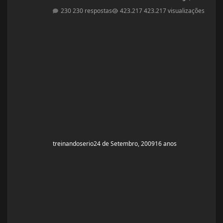
depois de muito tempo para cair a fixa que oque
230 respostas
423.217 visualizações
importa é a dieta,ficar tomando pack é uma bobagem ja
dizia um sabio amigo meu o unico pack que é bom e o
pack man!, vou passar minha dieta que me ajudou a
chegar nos 40 de braço ( eu estava com 37) e aos 80kg
(estava com 75) essa dieta tem muita c
treinandoserio
24 de Setembro, 2009
16 anos