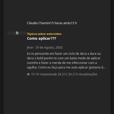
Cláudio Chamini
15 horas atrás
15 h
Como aplicar???
Tópicos sobre esteroides
Como aplicar???
Jhon
·
29 de Agosto, 2003
Eo to pensando em fazer um ciclo de deca x dura ou
deca x bold porém to com um baita medo de aplicar
sozinho e fazer a merda de me infeccionar com a
agulha. Como eu faço para me auto aplicar gostaria de
saber que tipo de injeção que é se ela é intramuscular
10 respostas
26.212 visualizações
essas coisas do tipo, também os locais de aplicação e
também a inclinação que eu tenho que enfiar a seringa
se é 90º ou 45º sei lá por aí. Por favor me falem os
detalhes. Toda opinião é bem vinda. Falow!!!!