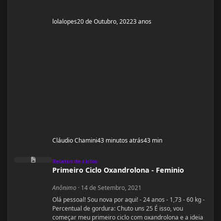
lolalopes
20 de Outubro, 2022
3 anos
Cláudio Chamini
43 minutos atrás
43 min
Primeiro Ciclo Oxandrolona - Feminio
Relatos de ciclos
Primeiro Ciclo Oxandrolona - Feminio
Anônimo
·
14 de Setembro, 2021
Olá pessoal! Sou nova por aqui! - 24 anos - 1,73 - 60 kg -
Percentual de gordura: Chuto uns 25 É isso, vou
começar meu primeiro ciclo com oxandrolona e a ideia