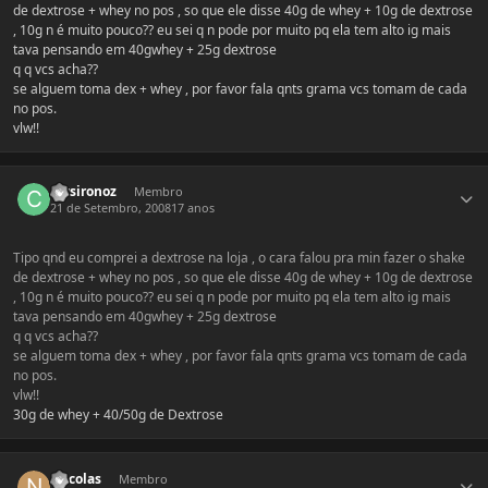
de dextrose + whey no pos , so que ele disse 40g de whey + 10g de dextrose
, 10g n é muito pouco?? eu sei q n pode por muito pq ela tem alto ig mais
tava pensando em 40gwhey + 25g dextrose
q q vcs acha??
se alguem toma dex + whey , por favor fala qnts grama vcs tomam de cada
no pos.
vlw!!
Estatísticas do autor
crysironoz
Membro
21 de Setembro, 2008
17 anos
Tipo qnd eu comprei a dextrose na loja , o cara falou pra min fazer o shake
de dextrose + whey no pos , so que ele disse 40g de whey + 10g de dextrose
, 10g n é muito pouco?? eu sei q n pode por muito pq ela tem alto ig mais
tava pensando em 40gwhey + 25g dextrose
q q vcs acha??
se alguem toma dex + whey , por favor fala qnts grama vcs tomam de cada
no pos.
vlw!!
30g de whey + 40/50g de Dextrose
Estatísticas do autor
N1colas
Membro