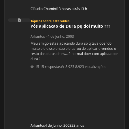
Cláudio Chamini
13 horas atrás
13 h
Pós aplicacao de Dura pq doi muito ???
Tópicos sobre esteroides
Pós aplicacao de Dura pq doi muito ???
Arkantos
·
4 de Junho, 2003
Meu amigo estaa aplicando dura so q tava doendo
muito ele disse entao ele parou de aplicar e vendou o
resto das duras deles... é normal doer com aplicaao de
dura ?
15 respostas
8.923 visualizações
Arkantos
4 de Junho, 2003
23 anos