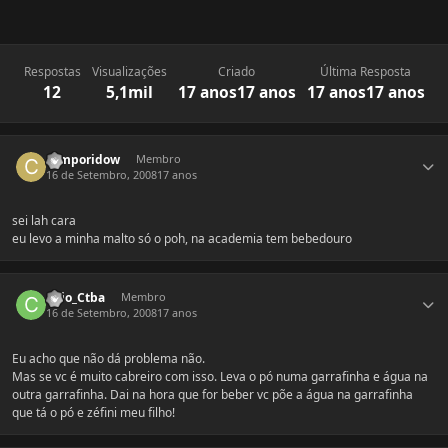
Respostas
Visualizações
Criado
Última Resposta
12
5,1mil
17 anos
17 anos
17 anos
17 anos
Estatísticas do autor
camporidow
Membro
16 de Setembro, 2008
17 anos
sei lah cara
eu levo a minha malto só o poh, na academia tem bebedouro
Estatísticas do autor
Caio_Ctba
Membro
16 de Setembro, 2008
17 anos
Eu acho que não dá problema não.
Mas se vc é muito cabreiro com isso. Leva o pó numa garrafinha e água na
outra garrafinha. Dai na hora que for beber vc põe a água na garrafinha
que tá o pó e zéfini meu filho!