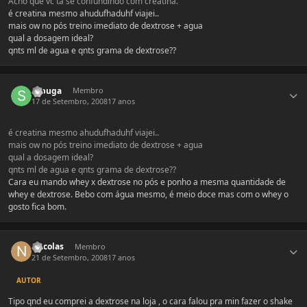
Acho que vc tá se confundindo com creatina.
é creatina mesmo ahudufhaduhf viajei..
mais ow no pós treino imediato de dextrose + agua
qual a dosagem ideal?
qnts ml de agua e qnts grama de dextrose??
Estatísticas do autor
sabuga
Membro
17 de Setembro, 2008
17 anos
é creatina mesmo ahudufhaduhf viajei..
mais ow no pós treino imediato de dextrose + agua
qual a dosagem ideal?
qnts ml de agua e qnts grama de dextrose??
Cara eu mando whey x dextrose no pós e ponho a mesma quantidade de
whey e dextrose. Bebo com água mesmo, é meio doce mas com o whey o
gosto fica bom.
Estatísticas do autor
N1colas
Membro
21 de Setembro, 2008
17 anos
AUTOR
Tipo qnd eu comprei a dextrose na loja , o cara falou pra min fazer o shake