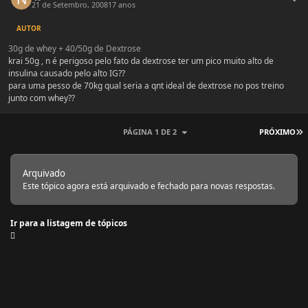
21 de Setembro, 2008
17 anos
AUTOR
30g de whey + 40/50g de Dextrose
krai 50g , n é perigoso pelo fato da dextrose ter um pico muito alto de
insulina causado pelo alto IG??
para uma pesso de 70kg qual seria a qnt ideal de dextrose no pos treino
junto com whey??
Ú
PÁGINA 1 DE 2
PRÓXIMO
Arquivado
Este tópico agora está arquivado e fechado para novas respostas.
Ir para a listagem de tópicos