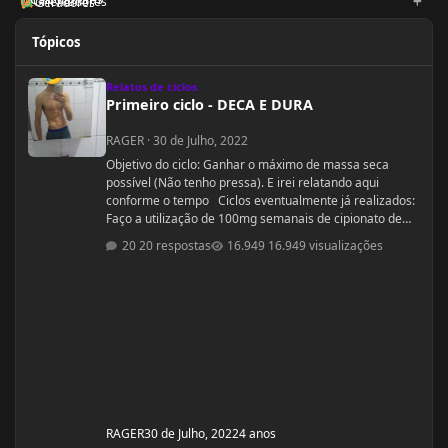
Orientadores
Geradores
Tópicos
Primeiro ciclo - DECA E DURA
Relatos de ciclos
Primeiro ciclo - DECA E DURA
RAGER
·
30 de Julho, 2022
Objetivo do ciclo: Ganhar o máximo de massa seca
possível (Não tenho pressa). E irei relatando aqui
conforme o tempo Ciclos eventualmente já realizados:
Faço a utilização de 100mg semanais de cipionato de
testosterona a 1 ano (TRT legítima) em decorrência de
20 respostas
16.949 visualizações
hipofunção testiscular diagnosticada e que já foi
tentado tratamento para recuperação da produção
hormonal e espermatogênese (HCG e Clomifeno),
porém sem êxito [Sim, eu sou estéril] . Acredito que a
minha função testicular é defici
RAGER
30 de Julho, 2022
4 anos