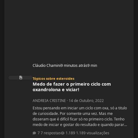
Cláudio Chamini
9 minutos atrás
9 min
Medo de fazer o primeiro ciclo com oxandrolona e viciar!
Tópicos sobre esteroides
Medo de fazer o primeiro ciclo com
oxandrolona e viciar!
ANDREIA CRISTINE
·
14 de Outubro, 2022
Estou pensando em iniciar um ciclo com oxa, só a titulo
de curiosidade. Por somente uma vez. Mas me
disseram que é difícil ficar só no primeiro ciclo. Tenho
medo de iniciar e gostar do resultado e quando parar
ficar com auto estima baixo. Mas a vontade está bem
7 respostas
1.189 visualizações
maior...kkkkk