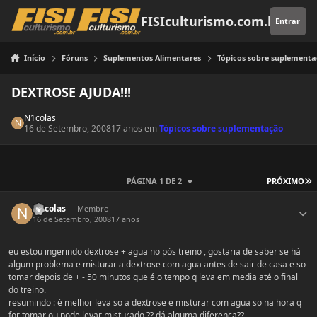
Pular para o conteúdo
FISIculturismo.com.br
Entrar
Início
Fóruns
Suplementos Alimentares
Tópicos sobre suplement
DEXTROSE AJUDA!!!
N1colas
16 de Setembro, 2008
17 anos
em
Tópicos sobre suplementação
Ú
PÁGINA 1 DE 2
PRÓXIMO
Estatísticas do autor
N1colas
Membro
16 de Setembro, 2008
17 anos
eu estou ingerindo dextrose + agua no pós treino , gostaria de saber se há
algum problema e misturar a dextrose com agua antes de sair de casa e so
tomar depois de + - 50 minutos que é o tempo q leva em media até o final
do treino.
resumindo : é melhor leva so a dextrose e misturar com agua so na hora q
for tomar ou pode levar misturado ?? dá alguma diferença??