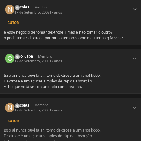
Estatísticas do autor
N1colas
Membro
17 de Setembro, 2008
17 anos
AUTOR
e esse negocio de tomar dextrose 1 mes e não tomar o outro?
n pode tomar dextrose por muito tempo? como q eu tenho q fazer ??
Estatísticas do autor
Caio_Ctba
Membro
17 de Setembro, 2008
17 anos
Isso ai nunca ouvi falar.. tomo dextrose a um ano! kkkkk
Dextrose é um açucar simples de rápida absorção...
Acho que vc tá se confundindo com creatina.
Estatísticas do autor
N1colas
Membro
17 de Setembro, 2008
17 anos
AUTOR
Isso ai nunca ouvi falar.. tomo dextrose a um ano! kkkkk
Dextrose é um açucar simples de rápida absorção...