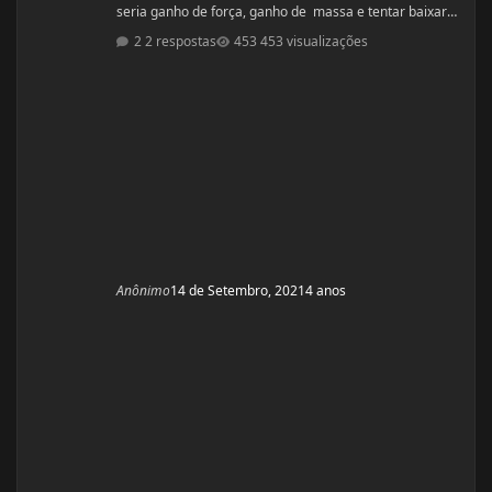
seria ganho de força, ganho de massa e tentar baixar
percentual de gordura. Sou a famosa magra falsa.
2 respostas
453 visualizações
Treino há alguns anos mas sinto que não tenho bons
resultados, sinto que tenho pouca força e peco na dieta
(doces hehe). O que mais me incomoda são as pernas
finas e barrigona, pretendo fazer o ciclo pr
Anônimo
14 de Setembro, 2021
4 anos