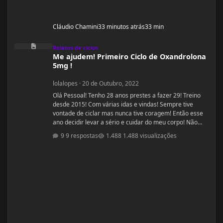
Cláudio Chamini
33 minutos atrás
33 min
Me ajudem! Primeiro Ciclo de Oxandrolona 5mg !
Relatos de ciclos
Me ajudem! Primeiro Ciclo de Oxandrolona
5mg !
lolalopes
·
20 de Outubro, 2022
Olá Pessoal! Tenho 28 anos prestes a fazer 29! Treino
desde 2015! Com várias idas e vindas! Sempre tive
vontade de ciclar mas nunca tive coragem! Então esse
ano decidir levar a sério e cuidar do meu corpo! Não
estou sendo acompanhada por nutricionista! Mas
9 respostas
1.488 visualizações
quando comecei a fazer a dieta de déficit calórico
estava com 55kg e consegui baixar para 51kg! Home
me encontro com 52,00 oscilando para 51,00 kg.
Comecei o ciclo hoje 20/10 e pretendo fazer um ciclo de
8 há 10 semanas. Altura: 1,53