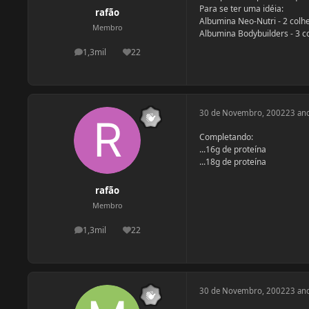
Para se ter uma idéia:
rafão
Albumina Neo-Nutri - 2 colhe
Membro
Albumina Bodybuilders - 3 c
1,3mil
22
postagens
Reputação
30 de Novembro, 2002
23 an
Completando:
...16g de proteína
...18g de proteína
rafão
Membro
1,3mil
22
postagens
Reputação
30 de Novembro, 2002
23 an