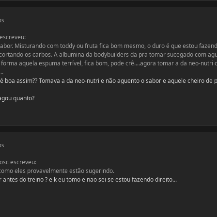
os
escreveu:
sabor. Misturando com toddy ou fruta fica bom mesmo, o duro é que estou faze
 to cortando os carbos. A albumina da bodybuilders da pra tomar sucegado com ag
orma aquela espuma terrível, fica bom, pode crê....agora tomar a da neo-nutri
..
é boa assim?? Tomava a da neo-nutri e não aguento o sabor e aquele cheiro de 
pagou quanto?
os
osc escreveu:
 como eles provavelmente estão sugerindo.
antes do treino ? e k eu tomo e nao sei se estou fazendo direito...