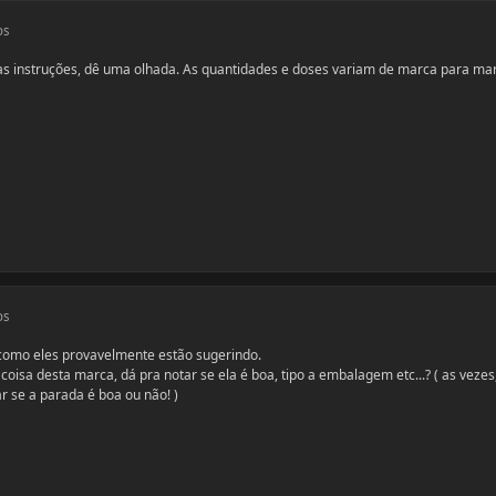
os
s instruções, dê uma olhada. As quantidades e doses variam de marca para ma
os
 como eles provavelmente estão sugerindo.
isa desta marca, dá pra notar se ela é boa, tipo a embalagem etc...? ( as vezes
 se a parada é boa ou não! )