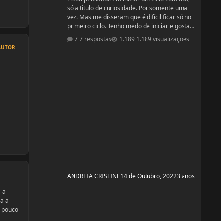
só a titulo de curiosidade. Por somente uma
vez. Mas me disseram que é difícil ficar só no
primeiro ciclo. Tenho medo de iniciar e gostar
do resultado e quando parar ficar com auto
7 respostas
1.189 visualizações
estima baixo. Mas a vontade está bem
AUTOR
maior...kkkkk
ANDREIA CRISTINE
14 de Outubro, 2022
3 anos
a a
ga a
m pouco