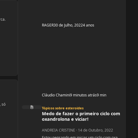
rca.
RAGER
30 de Julho, 2022
4 anos
Cláudio Chamini
9 minutos atrás
9 min
Medo de fazer o primeiro ciclo com oxandrolona e viciar!
, só
Tópicos sobre esteroides
Medo de fazer o primeiro ciclo com
oxandrolona e viciar!
ANDREIA CRISTINE
·
14 de Outubro, 2022
Estou pensando em iniciar um ciclo com oxa,