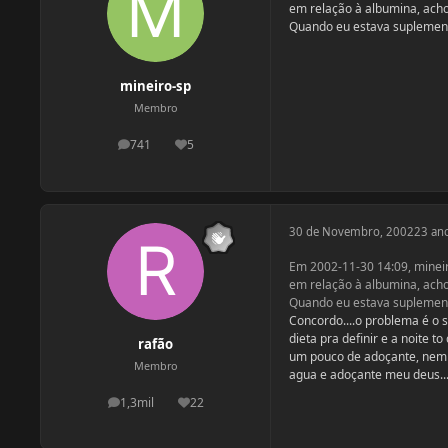
em relação à albumina, acho
Quando eu estava suplement
mineiro-sp
Membro
741
5
postagens
Reputação
30 de Novembro, 2002
23 an
Em 2002-11-30 14:09, minei
em relação à albumina, acho
Quando eu estava suplement
Concordo....o problema é o 
dieta pra definir e a noite
rafão
um pouco de adoçante, nem f
Membro
agua e adoçante meu deus...
1,3mil
22
postagens
Reputação