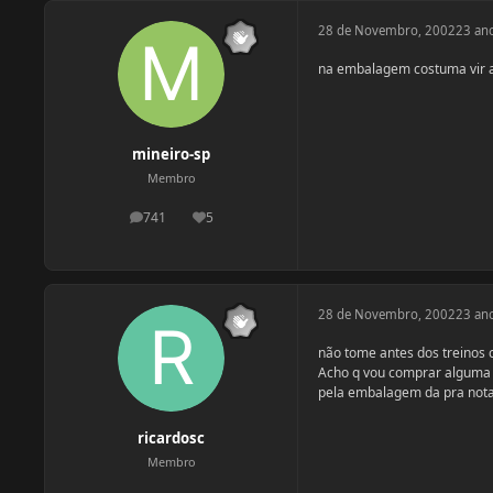
28 de Novembro, 2002
23 an
na embalagem costuma vir a
mineiro-sp
Membro
741
5
postagens
Reputação
28 de Novembro, 2002
23 an
não tome antes dos treinos
Acho q vou comprar alguma co
pela embalagem da pra notar
ricardosc
Membro