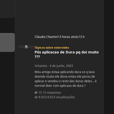
Cláudio Chamini
13 horas atrás
13 h
Pós aplicacao de Dura pq doi muito ???
Tópicos sobre esteroides
Pós aplicacao de Dura pq doi muito
???
Arkantos
·
4 de Junho, 2003
Meu amigo estaa aplicando dura so q tava
doendo muito ele disse entao ele parou de
aplicar e vendou o resto das duras deles... é
normal doer com aplicaao de dura ?
15 respostas
8.923 visualizações