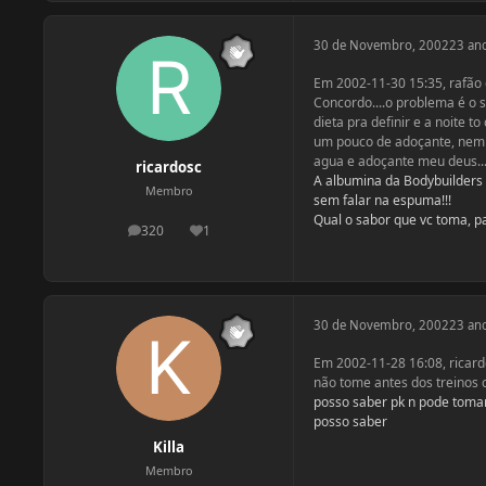
30 de Novembro, 2002
23 an
Em 2002-11-30 15:35, rafão 
Concordo....o problema é o 
dieta pra definir e a noite
um pouco de adoçante, nem f
agua e adoçante meu deus...
ricardosc
A albumina da Bodybuilders 
Membro
sem falar na espuma!!!
Qual o sabor que vc toma, 
320
1
postagens
Reputação
30 de Novembro, 2002
23 an
Em 2002-11-28 16:08, ricard
não tome antes dos treinos
posso saber pk n pode tomar 
posso saber
Killa
Membro