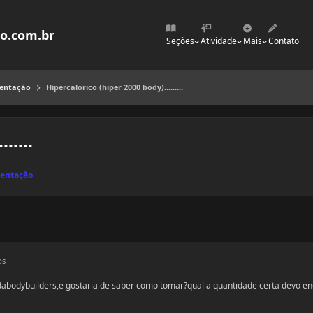
mo.com.br
Seções
Atividade
Mais
Contato
mentação
Hipercalorico (hiper 2000 body).........
.....
mentação
os
dabodybuilders,e gostaria de saber como tomar?qual a quantidade certa devo en