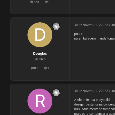
320
1
postagens
Reputação
30 de Novembro, 2002
23 an
pois é!
na embalagem manda tomar 3
Douglas
Membro
87
3
postagens
Reputação
30 de Novembro, 2002
23 an
A Albumina da bodybuilders 
desejar bastante na concent
80%. Atualmente to tomando 
mais para compensar a quant