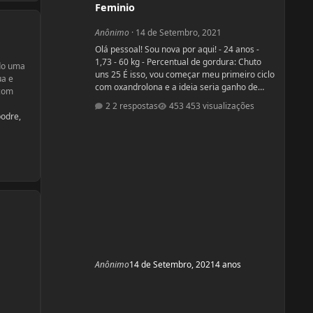
Feminio
Anônimo
·
14 de Setembro, 2021
Olá pessoal! Sou nova por aqui! - 24 anos -
1,73 - 60 kg - Percentual de gordura: Chuto
ndo uma
uns 25 É isso, vou começar meu primeiro ciclo
ua e
com oxandrolona e a ideia seria ganho de
 com
força, ganho de massa e tentar baixar
2 respostas
453 visualizações
percentual de gordura. Sou a famosa magra
podre,
falsa. Treino há alguns anos mas sinto que
não tenho bons resultados, sinto que tenho
pouca força e peco na dieta (doces hehe). O
que mais me incomoda são as pernas finas e
barrigona, pretendo fazer o ciclo pr
Anônimo
14 de Setembro, 2021
4 anos