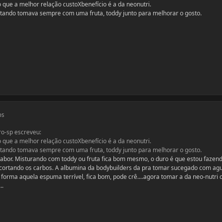
 que a melhor relação custoXbenefício é a da neonutri.
ando tomava sempre com uma fruta, toddy junto para melhorar o gosto.
os
ro-sp escreveu:
 que a melhor relação custoXbenefício é a da neonutri.
ando tomava sempre com uma fruta, toddy junto para melhorar o gosto.
sabor. Misturando com toddy ou fruta fica bom mesmo, o duro é que estou faze
 to cortando os carbos. A albumina da bodybuilders da pra tomar sucegado com ag
orma aquela espuma terrível, fica bom, pode crê....agora tomar a da neo-nutri
..