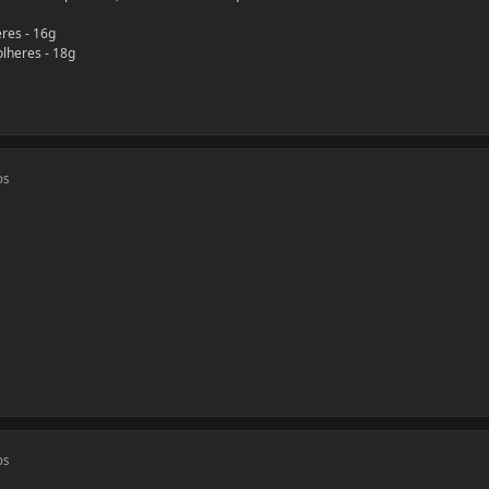
res - 16g
olheres - 18g
os
os