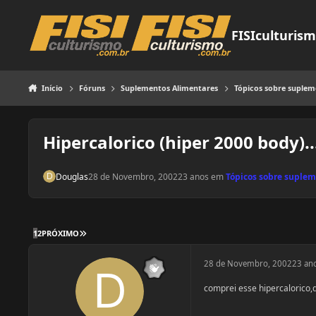
Pular para o conteúdo
FISIculturis
Início
Fóruns
Suplementos Alimentares
Tópicos sobre suple
Hipercalorico (hiper 2000 body)....
Douglas
28 de Novembro, 2002
23 anos
em
Tópicos sobre suple
ÚLTIMA PÁGINA
1
2
PRÓXIMO
28 de Novembro, 2002
23 an
comprei esse hipercalorico,