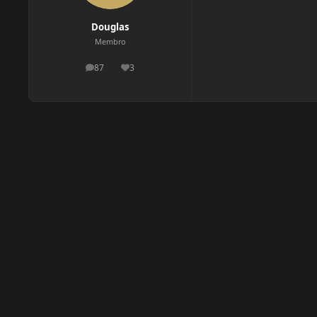
Douglas
Membro
87
3
postagens
Reputação