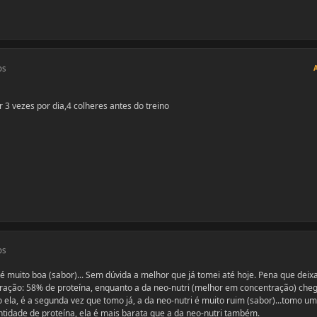
os
 vezes por dia,4 colheres antes do treino
os
é muito boa (sabor)... Sem dúvida a melhor que já tomei até hoje. Pena que deix
ração: 58% de proteína, enquanto a da neo-nutri (melhor em concentração) che
ela, é a segunda vez que tomo já, a da neo-nutri é muito ruim (sabor)...tomo u
idade de proteína, ela é mais barata que a da neo-nutri também.