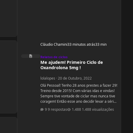
Cláudio Chamini
33 minutos atrás
33 min
Me ajudem! Primeiro Ciclo de Oxandrolona 5mg !
Relatos de ciclos
Me ajudem! Primeiro Ciclo de
Oxandrolona 5mg !
lolalopes
·
20 de Outubro, 2022
Olá Pessoal! Tenho 28 anos prestes a fazer 29!
Treino desde 2015! Com várias idas e vindas!
Sempre tive vontade de ciclar mas nunca tive
coragem! Então esse ano decidir levar a sério
e cuidar do meu corpo! Não estou sendo
9 respostas
1.488 visualizações
acompanhada por nutricionista! Mas quando
comecei a fazer a dieta de déficit calórico
estava com 55kg e consegui baixar para 51kg!
Home me encontro com 52,00 oscilando para