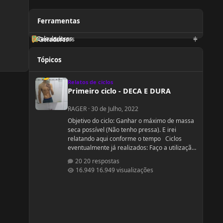
Ferramentas
Calculadoras
Orientadores
Geradores
Tópicos
Primeiro ciclo - DECA E DURA
Relatos de ciclos
Primeiro ciclo - DECA E DURA
RAGER
·
30 de Julho, 2022
Objetivo do ciclo: Ganhar o máximo de massa
seca possível (Não tenho pressa). E irei
relatando aqui conforme o tempo Ciclos
eventualmente já realizados: Faço a utilização
de 100mg semanais de cipionato de
20 respostas
testosterona a 1 ano (TRT legítima) em
16.949 visualizações
decorrência de hipofunção testiscular
diagnosticada e que já foi tentado tratamento
para recuperação da produção hormonal e
espermatogênese (HCG e Clomifeno), porém
sem êxito [Sim, eu sou estéril] . Acredito que
a minha função testicular é defici