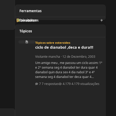
Ferramentas
Calculadoras
Orientadores
Geradores
Tópicos
ciclo de dianabol ,deca e dura!!!
Tópicos sobre esteroides
ciclo de dianabol ,deca e dura!!!
Visitante mancha
·
12 de Dezembro, 2003
Um amigo meu , me passou um ciclo assim: 1º
e 2º semana seg 4 dianabol ter dura quar 4
dianabol quin dura sex 4 dia nabol 3º e 4º
semana seg 4 dianabol ter deca quar 4
dianabol quin deca sex 4 dianabol 5678
7 respostas
4.179 visualizações
seman vou partir para definição com outros
anabolicos. PERGUNTAS : 1 - GOSTARIA DE
SABER A OPNIÃO DE VCS SOBRE ESSE CICLO?
2 - GOSTARIA DE SABER PQ ELE ME FALOU P
TOMAR OS 4 COMPRIMIDOS DE SEG , QUAR E
SEX E NÃO TODOS OS DIAS? ELE ME DISS