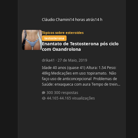
Cláudio Chamini
14 horas atrás
14 h
Enantato de Testosterona pós ciclo com Oxandrolona
Tópicos sobre esteroides
testosterona
Enantato de Testosterona pós ciclo
com Oxandrolona
drika41
·
27 de Maio, 2019
Idade 40 anos (quase 41) Altura: 1.54 Peso:
48kg Medicações em uso: topiramato. Não
faço uso de anticoncepcional Problemas de
Saúde: enxaqueca com aura Tempo de treino:
sério há um ano, entre indas e vindas 4 anos
300 respostas
Ciclos feitos: Março 2019 oxandrolona 5 mg
44.165 visualizações
durante 8 semanas, após 10 mg até a 12°
semana. Ciclo proposto com Aes ( Marca) do se
e tempo: Proposto pelo @Apollo Galeno e
@Foston, verdade não é um ciclo, usarei
enantato de test