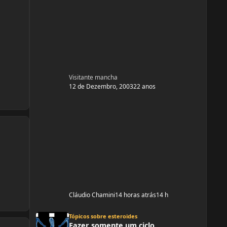
Visitante mancha
12 de Dezembro, 2003
22 anos
Cláudio Chamini
14 horas atrás
14 h
Fazer somente um ciclo
Tópicos sobre esteroides
Fazer somente um ciclo