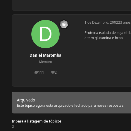
1 de Dezembro, 2002
23 anos
Proteina isolada de soja eh 
e tem glutamina e bcaa
Daniel Maromba
Membro
111
2
postagens
Reputação
Arquivado
Este tópico agora está arquivado e fechado para novas respostas.
Ir para a listagem de tópicos