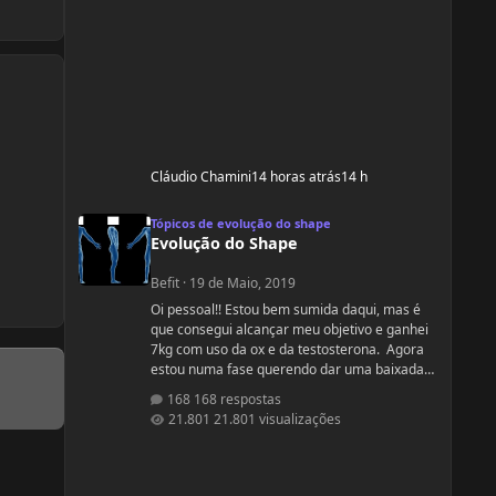
Cláudio Chamini
14 horas atrás
14 h
Evolução do Shape
Tópicos de evolução do shape
Evolução do Shape
Befit
·
19 de Maio, 2019
Oi pessoal!! Estou bem sumida daqui, mas é
que consegui alcançar meu objetivo e ganhei
7kg com uso da ox e da testosterona. Agora
estou numa fase querendo dar uma baixada
no % de gordura. Apesar de estudar nutrição
168 respostas
e saber exatamente o que devo fazer, gostaria
21.801 visualizações
de compartilhamento de treinos e talvez
suplementos para dar energia. Dei uma
sumida daqui porque estou trabalhando
muito! Um ritmo bemmmmm complicado!