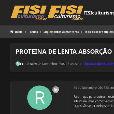
Pular para o conteúdo
FISIculturis
Início
Fóruns
Suplementos Alimentares
Tópicos sobre suple
PROTEINA DE LENTA ABSORÇÃO
ricardosc
29 de Novembro, 2002
23 anos
em
Tópicos sobre supl
29 de Novembro, 2002
23 an
Falam que para outros horári
albumina, mas como não utili
Quais são as proteinas de l