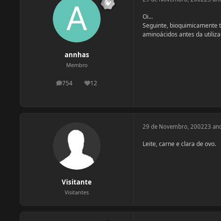
Oi...
Seguinte, bioquimicamente t
aminoácidos antes da utiliza
annhas
Membro
754
12
postagens
Reputação
29 de Novembro, 2002
23 an
Leite, carne e clara de ovo.
Visitante
Visitantes