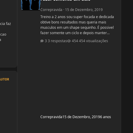
Correpravida
·
15 de Dezembro, 2019
Treino a 2 anos sou super focada e dedicada
obtive bons resultados mas queria mais
cia faz
musculos em um shape sequinho. É possivel
fazer somente um ciclo e depois manter
acao
somente com dieta e treino? obs: desculpe se
a
3 respostas
454 visualizações
ja tiver esse tópico, procurei mais não
encontrei
AUTOR
Correpravida
15 de Dezembro, 2019
6 anos