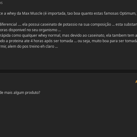
os
ece a whey da Max Muscle (é importada, tao boa quanto estas famosas Optimum,
erencial .... ela possui caseinato de potassio na sua composição ... esta substan
oras disponivel no seu organismo ...
o rápida como qualquer whey normal, mas devido ao caseinato, ela tambem tem 
ando a proteina ate 4 horas após ser tomada ... ou seja, muito boa para ser tomad
ir, alem do pos treino eh claro ...
 de mais algum produto?