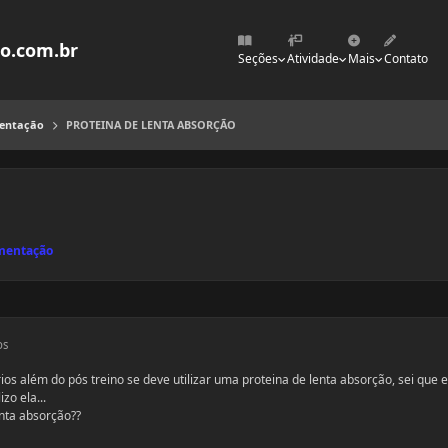
mo.com.br
Seções
Atividade
Mais
Contato
mentação
PROTEINA DE LENTA ABSORÇÃO
ementação
os
os além do pós treino se deve utilizar uma proteina de lenta absorção, sei que e
zo ela...
enta absorção??