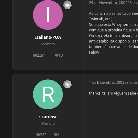
29 de Novembro, 2002
23 an
Ae cara, nao sei se tu conh
TwinLab, etc.)...
Soh que esta Whey tem um dif
com que a proteina fique 4 h
Ou seja, ela tem a absorçã
Italiano-POA
anti-catabolica disponibiliz
Membro
tambem à noite antes de dorm
Falow
2,3mil
10
postagens
Reputação
1 de Dezembro, 2002
23 anos
thanks italian! Alguem sabe
ricardosc
Membro
320
1
postagens
Reputação