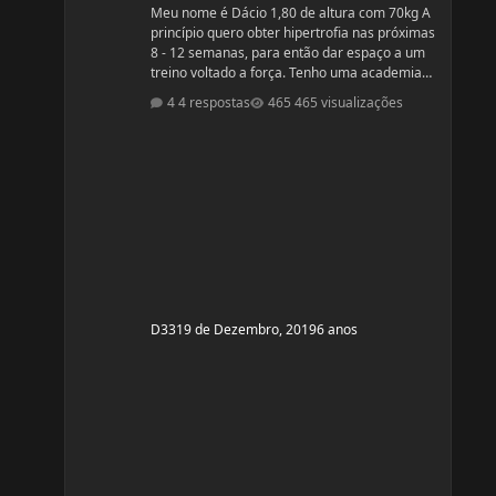
Meu nome é Dácio 1,80 de altura com 70kg A
princípio quero obter hipertrofia nas próximas
8 - 12 semanas, para então dar espaço a um
treino voltado a força. Tenho uma academia
em casa. A minha divisão de treino atual
4 respostas
465 visualizações
segue: Seg: Agachamento 3x8 - 100kg
RDL: 3x8 - 37,5kg Panturilha com uma perna
3x20 - 8kg Supino: 3x8 - 60kg (quero melhorar
isso aqui, horrível) Voador com superband:
3x12 - Super Resistente. Pull ups: 3x8 - 15kg (+
c
D33
19 de Dezembro, 2019
6 anos