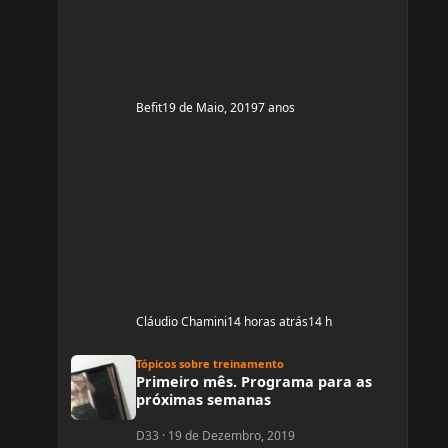
Mas já estou organizada para treinamento e
dieta. Estou com um corpo legal, mas
Befit
19 de Maio, 2019
7 anos
Cláudio Chamini
14 horas atrás
14 h
Primeiro mês. Programa para as próximas semanas
Tópicos sobre treinamento
Primeiro mês. Programa para as
próximas semanas
D33
·
19 de Dezembro, 2019