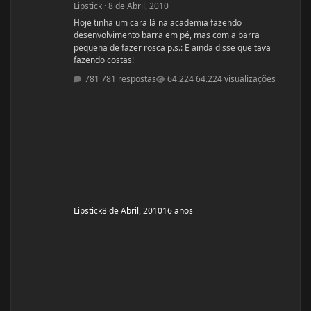
Lipstick
·
8 de Abril, 2010
Hoje tinha um cara lá na academia fazendo
desenvolvimento barra em pé, mas com a barra
pequena de fazer rosca p.s.: E ainda disse que tava
fazendo costas!
781 respostas
64.224 visualizações
Lipstick
8 de Abril, 2010
16 anos