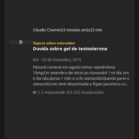
Cláudio Chamini
23 minutos atrás
23 min
Duvida sobre gel de testosterona
Tópicos sobre esteroides
Duvida sobre gel de testosterona
Mtr
·
25 de Dezembro, 2019
Pessoal comecei em agosto tomar oxandrolona
10mg.Em setembro dei início ao stanozolol 1 ml dia sim
e dia não,durou 1 mês o ciclo stanozolol.Quando parei o
stanozolol,me senti desanimada e fiquei paranoica com
os colaterais.Fiz exames minha testosterona está muito
2 respostas
322 visualizações
alta,está igual de homem.Fui na medica e me indicou
passar gel de testostetona,mas será que o gel tem
colaterais?