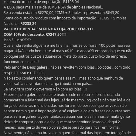
+ soma do imposto de importação: R$195,04
A LOJA paga mais 11% de ICMS e 6% de Simples Nacional..
Se a venda está em R$270,00, ICMS + Simples representam:R$43,20
Soma do custo do produto com imposto de importação + ICMS + Simples
Nacional:
R$238,24
VALOR DE VENDA EM MINHA LOJA POR EXEMPLO
COM 10% de desconto: R$247,50!!!!!
Isso é lucro?????
Que ainda venha alguem e me fale, há, mas se comprar 100 potes não vão
pagar U$43...tudo bem...tire aí mais u$10....e agora??Lembrando que eu não
coloquei outros custos aduaneiros, frete do porto, custo fixo de empresa,
funcionários...e etc!!!!
Pelo amor de Deus galera...não se revoltem com lojas...boicotes...com todo
respeito..isso é ridículo...
Não estou condenando quem pensa assim....mas acho que nenhum de
vocês sabia na verdade da carga tributária no país....
Se revoltem com o governo!! Não com as lojas!!!!!!
Espero que a galera copie este texto e cole em outros foruns quando
começarem a falar mal das lojas...sério mesmo...pq vocês não tem idéia da
força de palavras mencionadas nos foruns, de pessoas que as vezes não
sabem nem o que é importação..e só copiam e colam frases de outros sem
base, sem argumentações fundadas assim como as minhas..e muita gente
deixa de comprar porque acha que está se sentindo lesado e daqui 2
meses, mais perto do verão corre desesperado para ficar em forma.
Novamente, não estou bravo com quem fala mal das lojas, tem intenção de