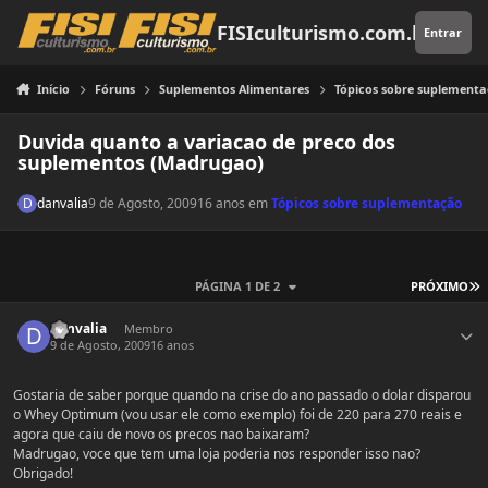
Pular para o conteúdo
FISIculturismo.com.br
Entrar
Início
Fóruns
Suplementos Alimentares
Tópicos sobre suplement
Duvida quanto a variacao de preco dos
suplementos (Madrugao)
danvalia
9 de Agosto, 2009
16 anos
em
Tópicos sobre suplementação
Ú
PÁGINA 1 DE 2
PRÓXIMO
Estatísticas do autor
danvalia
Membro
9 de Agosto, 2009
16 anos
Gostaria de saber porque quando na crise do ano passado o dolar disparou
o Whey Optimum (vou usar ele como exemplo) foi de 220 para 270 reais e
agora que caiu de novo os precos nao baixaram?
Madrugao, voce que tem uma loja poderia nos responder isso nao?
Obrigado!