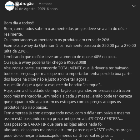
Madrugão
Membro
10 de Agosto, 2009
16 anos
Bom dia a todos!!
Bom, como todos sabem o aumento dos preços deve-se a alta do dólar
realmente.
Os importadores aumentaram os produtos em cerca de 20% ..
Exemplo, a whey da Optimum 5lbs realmente passou de 220,00 para 270,00
(alta de 23%)..
Lembrando que o dólar teve um aumento de quase 40% no pico..
Ou seja, a whey poderia ter chego a R$308,00!!!
Absurdos a parte, eu concordo TOTALMENTE que já deveria ter baixado
todos os preços...por mais que muito importador tenha perdido boa parte
dos lucros na crise não é justo aproveitar agora...
A questão é que a galera esquece do bendito "estoque"..
Hoje, com a dificuldade de importação, as grandes empresas não trazem
todo mês mercadoria...em média a cada 3 meses...então pode ter certeza
que enquanto não acabarem os estoques com os preços antigos os
produtos não irão baixar..
Tem empresa já com estoque todo novo, com o dólar em baixa e mesmo
assim está passando com o preço antigo em alta??? COM CERTEZA...
Mas posso te GARANTIR que para as lojas ainda nada foi
alterado...descontos maiores e etc...me parece que NESTE mês, os preços
poderão começar a baixar...pelo menos da Universal eu já sei...