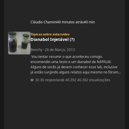
Cláudio Chamini
40 minutos atrás
40 min
Dianabol Injetável (?)
Tópicos sobre esteroides
Dianabol Injetável (?)
Benchy
·
26 de Março, 2013
Vou tentar resumir o que aconteceu comigo:
encomendei uma testo e um dianabol da NAPALM.
Alguns de vocês já devem conhecer esse lab, inclusive
já estão surgindo alguns relatos aqui mesmo no fórum.
Ouvi relatos muito bons e resolvi arriscar. Pedi um
30 respostas
40.392 visualizações
enantato de testosterona 10ml e um diana que segundo
o vendedor era 100 comprimidos de 10mg. O pedido
chegou hoje mas quando abri a encomenda dei de cara
com um dianabol injetável. Gostaria de saber se
alguém aqui do fó