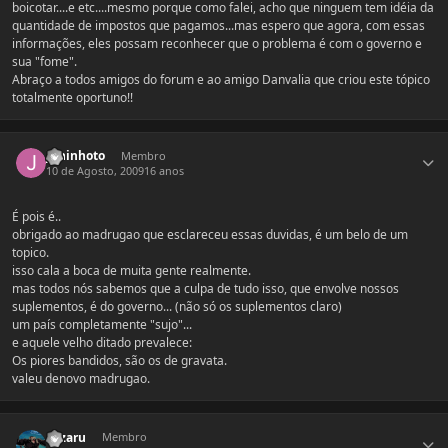
boicotar....e etc....mesmo porque como falei, acho que ninguem tem idéia da
quantidade de impostos que pagamos...mas espero que agora, com essas
informações, eles possam reconhecer que o problema é com o governo e
sua "fome".
Abraço a todos amigos do forum e ao amigo Danvalia que criou este tópico
totalmente oportuno!!
Estatísticas do autor
juninhoto
Membro
10 de Agosto, 2009
16 anos
É pois é..
obrigado ao madrugao que esclareceu essas duvidas, é um belo de um
topico.
isso cala a boca de muita gente realmente.
mas todos nós sabemos que a culpa de tudo isso, que envolve nossos
suplementos, é do governo... (não só os suplementos claro)
um país completamente "sujo"...
e aquele velho ditado prevalece:
Os piores bandidos, são os de gravata.
valeu denovo madrugao.
Estatísticas do autor
oozaru
Membro