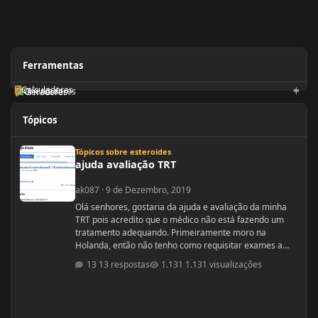
Ferramentas
Calculadoras
Orientadores
Geradores
Tópicos
ajuda avaliação TRT
Tópicos sobre esteroides
ajuda avaliação TRT
ak087
·
9 de Dezembro, 2019
Olá senhores, gostaria da ajuda e avaliação da minha
TRT pois acredito que o médico não está fazendo um
tratamento adequando. Primeiramente moro na
Holanda, então não tenho como requisitar exames a
minha vontade, tenho que ir no médico da familia, este
13 respostas
1.131 visualizações
por sua vez decide ou não se pede os exames. No meu
caso tive que fazer varias consultas com o médico da
familia até o mesmo solitar um exame de sangue para
testo, e no caso ele solicitou somente testo, não