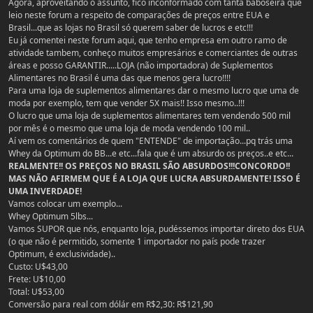
Agora, aproveitando o assunto, fico inconformado com tanta baboseira que
leio neste forum a respeito de comparações de preços entre EUA e
Brasil...que as lojas no Brasil só querem saber de lucros e etc!!!
Eu já comentei neste forum aqui, que tenho empresa em outro ramo de
atividade tambem, conheço muitos empresários e comerciantes de outras
áreas e posso GARANTIR.....LOJA (não importadora) de Suplementos
Alimentares no Brasil é uma das que menos gera lucro!!!!
Para uma loja de suplementos alimentares dar o mesmo lucro que uma de
moda por exemplo, tem que vender 5X mais!! Isso mesmo..!!!
O lucro que uma loja de suplementos alimentares tem vendendo 500 mil
por mês é o mesmo que uma loja de moda vendendo 100 mil..
Aí vem os comentários de quem "ENTENDE" de importação...pq trás uma
Whey da Optimum do BB...e etc...fala que é um absurdo os preços..e etc...
REALMENTE!! OS PREÇOS NO BRASIL SÃO ABSURDOS!!!CONCORDO!!
MAS NÃO AFIRMEM QUE É A LOJA QUE LUCRA ABSURDAMENTE! ISSO É
UMA INVERDADE!
Vamos colocar um exemplo...
Whey Optimum 5lbs...
Vamos SUPOR que nós, enquanto loja, pudéssemos importar direto dos EUA
(o que não é permitido, somente 1 importador no país pode trazer
Optimum, é exclusividade)..
Custo: U$43,00
Frete: U$10,00
Total: U$53,00
Conversão para real com dólár em R$2,30: R$121,90