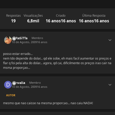
Respostas
Visualizações
Criado
Última Resposta
19
6,8mil
16 anos
16 anos
16 anos
16 anos
Estatísticas do autor
PaRaSiTTa
Membro
10 de Agosto, 2009
16 anos
posso estar errado...
nem tdo depende do dolar... qd ele sobe, eh mais facil aumentar os preços e
flar q foi pela alta do dolar... agora, qd cai, dificilmente os preços irao cair na
msma proporçao...
Estatísticas do autor
danvalia
Membro
10 de Agosto, 2009
16 anos
AUTOR
mesmo que nao caisse na mesma proporcao... nao caiu NADA!
Estatísticas do autor