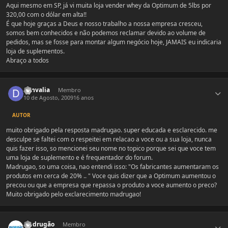
Aqui mesmo em SP, já vi muita loja vender whey da Optimum de 5lbs por
320,00 com o dólar em alta!!
É que hoje graças a Deus e nosso trabalho a nossa empresa cresceu,
somos bem conhecidos e não podemos reclamar devido ao volume de
pedidos, mas se fosse para montar algum negócio hoje, JAMAIS eu indicaria
loja de suplementos.
Abraço a todos
Estatísticas do autor
danvalia
Membro
10 de Agosto, 2009
16 anos
AUTOR
muito obrigado pela resposta madrugao. super educada e esclarecido. me
desculpe se faltei com o respeitei em relacao a voce ou a sua loja, nunca
quis fazer isso, so mencionei seu nome no topico porque sei que voce tem
uma loja de suplemento e é frequentador do forum.
Madrugao, so uma coisa, nao entendi isso: "Os fabricantes aumentaram os
produtos em cerca de 20% .. " Voce quis dizer que a Optimum aumentou o
precou ou que a empresa que repassa o produto a voce aumento o preco?
Muito obrigado pelo exclarecimento madrugao!
Estatísticas do autor
Madrugão
Membro