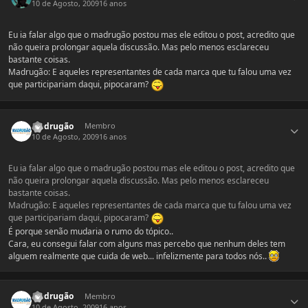
10 de Agosto, 2009
16 anos
Eu ia falar algo que o madrugão postou mas ele editou o post, acredito que
não queira prolongar aquela discussão. Mas pelo menos esclareceu
bastante coisas.
Madrugão: E aqueles representantes de cada marca que tu falou uma vez
que participariam daqui, pipocaram?
Estatísticas do autor
Madrugão
Membro
10 de Agosto, 2009
16 anos
Eu ia falar algo que o madrugão postou mas ele editou o post, acredito que
não queira prolongar aquela discussão. Mas pelo menos esclareceu
bastante coisas.
Madrugão: E aqueles representantes de cada marca que tu falou uma vez
que participariam daqui, pipocaram?
É porque senão mudaria o rumo do tópico..
Cara, eu consegui falar com alguns mas percebo que nenhum deles tem
alguem realmente que cuida de web... infelizmente para todos nós..
Estatísticas do autor
Madrugão
Membro
10 de Agosto, 2009
16 anos