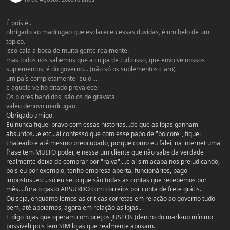
É pois é..
obrigado ao madrugao que esclareceu essas duvidas, é um belo de um
topico.
isso cala a boca de muita gente realmente.
mas todos nós sabemos que a culpa de tudo isso, que envolve nossos
suplementos, é do governo... (não só os suplementos claro)
um país completamente "sujo"...
e aquele velho ditado prevalece:
Os piores bandidos, são os de gravata.
valeu denovo madrugao.
Obrigado amigo.
Eu nunca fiquei bravo com essas histórias...de que as lojas ganham
absurdos...e etc...aí confesso que com esse papo de "boicote", fiquei
chateado e até mesmo preocupado, porque como eu falei, na internet uma
frase tem MUITO poder, e nessa um cliente que não sabe da verdade
realmente deixa de comprar por "raiva"....e aí sim acaba nos prejudicando,
pois eu por exemplo, tenho empresa aberta, funcionários, pago
impostos..etc...só eu sei o que são todas as contas que recebemos por
mês....fora o gasto ABSURDO com correios por conta de frete grátis..
Ou seja, enquanto lemos as críticas corretas em relação ao governo tudo
bem, até apoiamos, agora em relação as lojas...
E digo lojas que operam com preços JUSTOS (dentro do mark-up mínimo
possível) pois tem SIM lojas que realmente abusam.