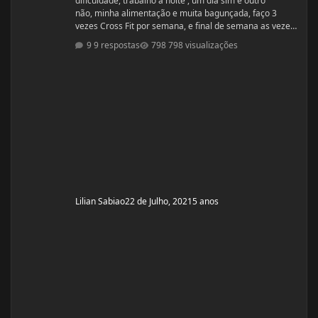
dificuldade, trabalho a noite , um dia sim e outro
não, minha alimentação e muita bagunçada, faço 3
vezes Cross Fit por semana, e final de semana as vezes
faço caminhada, precisava de algumas dicas. Idade: 50
9 respostas
798 visualizações
Altura: 1,60 Peso:66 Medicações em uso
(Anticoncepcional, antidepressivo,anti hipertensivo,
etc...): NAo Problemas de Saúde e história de cirurgias:
tem pressão alta Exames de sangue hormonais
recentes OU que tiver recente
Lilian Sabiao
22 de Julho, 2021
5 anos