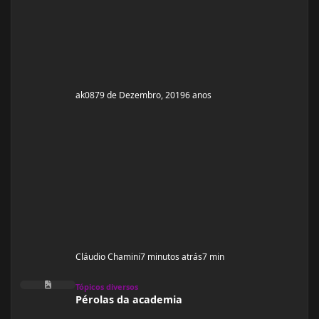
aparece nenhum outro compo
ak087
9 de Dezembro, 2019
6 anos
Cláudio Chamini
7 minutos atrás
7 min
Pérolas da academia
Tópicos diversos
Pérolas da academia