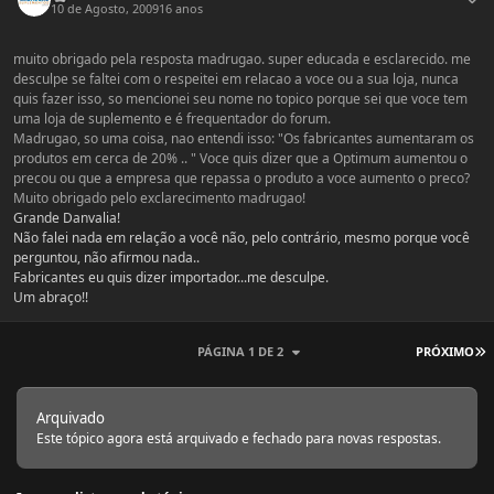
10 de Agosto, 2009
16 anos
muito obrigado pela resposta madrugao. super educada e esclarecido. me
desculpe se faltei com o respeitei em relacao a voce ou a sua loja, nunca
quis fazer isso, so mencionei seu nome no topico porque sei que voce tem
uma loja de suplemento e é frequentador do forum.
Madrugao, so uma coisa, nao entendi isso: "Os fabricantes aumentaram os
produtos em cerca de 20% .. " Voce quis dizer que a Optimum aumentou o
precou ou que a empresa que repassa o produto a voce aumento o preco?
Muito obrigado pelo exclarecimento madrugao!
Grande Danvalia!
Não falei nada em relação a você não, pelo contrário, mesmo porque você
perguntou, não afirmou nada..
Fabricantes eu quis dizer importador...me desculpe.
Um abraço!!
Ú
PÁGINA 1 DE 2
PRÓXIMO
Arquivado
Este tópico agora está arquivado e fechado para novas respostas.