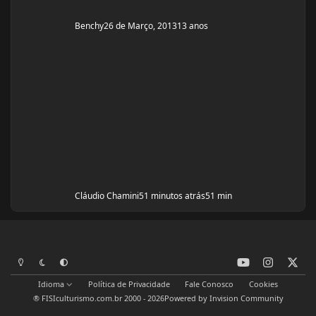
Benchy
26 de Março, 2013
13 anos
Cláudio Chamini
51 minutos atrás
51 min
y
i
x
Modo Claro
Modo Escuro
Preferência do Sistema
o
n
Idioma
Política de Privacidade
Fale Conosco
Cookies
u
s
® FISIculturismo.com.br 2000 - 2026
Powered by
Invision Community
t
t