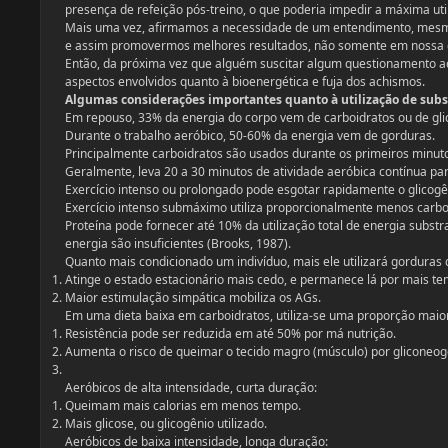
presença de refeição pós-treino, o que poderia impedir a máxima ut
Mais uma vez, afirmamos a necessidade de um entendimento, mesmo 
e assim promovermos melhores resultados, não somente em nossa 
Então, da próxima vez que alguém suscitar algum questionamento ac
aspectos envolvidos quanto à bioenergética e fuja dos achismos.
Algumas considerações importantes quanto à utilização de subst
Em repouso, 33% da energia do corpo vem de carboidratos ou de gl
Durante o trabalho aeróbico, 50-60% da energia vem de gorduras.
Principalmente carboidratos são usados durante os primeiros minuto
Geralmente, leva 20 a 30 minutos de atividade aeróbica contínua 
Exercício intenso ou prolongado pode esgotar rapidamente o glicogê
Exercício intenso submáximo utiliza proporcionalmente menos carbo
Proteína pode fornecer até 10% da utilização total de energia substr
energia são insuficientes (Brooks, 1987).
Quanto mais condicionado um indivíduo, mais ele utilizará gorduras 
Atinge o estado estacionário mais cedo, e permanece lá por mais te
Maior estimulação simpática mobiliza os AGs.
Em uma dieta baixa em carboidratos, utiliza-se uma proporção maior
Resistência pode ser reduzida em até 50% por má nutrição.
Aumenta o risco de queimar o tecido magro (músculo) por gliconeog
Aeróbicos de alta intensidade, curta duração:
Queimam mais calorias em menos tempo.
Mais glicose, ou glicogênio utilizado.
Aeróbicos de baixa intensidade, longa duração: