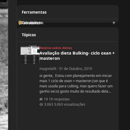
Ferramentas
Calculadoras
Orientadores
Geradores
Tópicos
Avaliação dieta Bulking- ciclo oxan + masteron
Relatos sobre dietas
Avaliação dieta Bulking- ciclo oxan +
masteron
magrelafit
·
31 de Outubro, 2019
oi gente, Estou com planejamento em iniciar
mais 1 ciclo de oxan + masteron (sei que é
mais usada para culting, mas quero fazer um
ganho seco) gosto muito do resultado dela
(nunca usei, apenas observo no pessoal). ja fiz
19 respostas
2 ciclos de oxandrolona 1 em 2016(6
3.063 visualizações
semanas) e outro 2017.(6 semanas) , mas o
meu objetivo do tópico mesmo é sobre a
dieta. Quero fazer uma dieta bulking limpa,
não tenho a necessidade de ganhar muito
peso, apenas melhorar a qualidade muscular