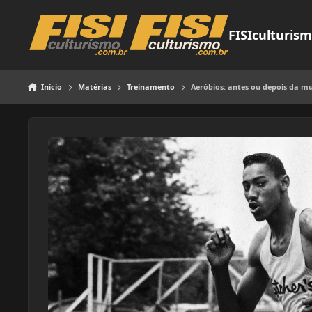
Pular para o conteúdo
FISIculturis
Início
Matérias
Treinamento
Aeróbios: antes ou depois da m