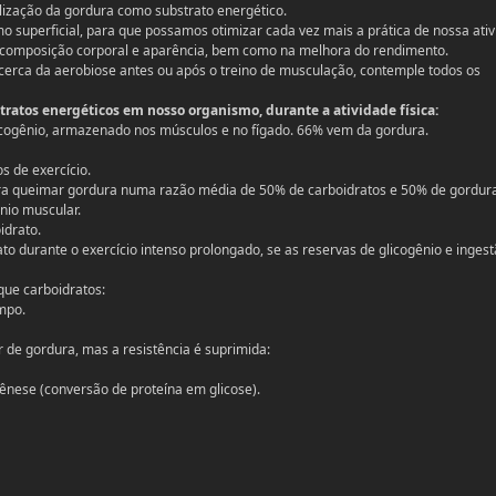
ilização da gordura como substrato energético.
superficial, para que possamos otimizar cada vez mais a prática de nossa ati
composição corporal e aparência, bem como na melhora do rendimento.
erca da aerobiose antes ou após o treino de musculação, contemple todos os
ratos energéticos em nosso organismo, durante a atividade física:
icogênio, armazenado nos músculos e no fígado. 66% vem da gordura.
s de exercício.
para queimar gordura numa razão média de 50% de carboidratos e 50% de gordur
nio muscular.
idrato.
ato durante o exercício intenso prolongado, se as reservas de glicogênio e inges
que carboidratos:
mpo.
 de gordura, mas a resistência é suprimida:
ênese (conversão de proteína em glicose).