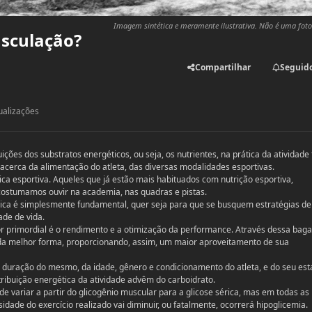
Imagem sintética e meramente ilustrativa. Não é uma foto 
usculação?
Compartilhar
Seguid
ualizações
ões dos substratos energéticos, ou seja, os nutrientes, na prática da atividade f
 acerca da alimentação do atleta, das diversas modalidades esportivas.
ca esportiva. Aqueles que já estão mais habituados com nutrição esportiva,
ostumamos ouvir na academia, nas quadras e pistas.
sica é simplesmente fundamental, quer seja para que se busquem estratégias de
ade de vida.
or primordial é o rendimento e a otimização da performance. Através dessa ba
o da melhor forma, proporcionando, assim, um maior aproveitamento de sua
e duração do mesmo, da idade, gênero e condicionamento do atleta, e do seu es
tribuição energética da atividade advêm do carboidrato.
e variar a partir do glicogênio muscular para a glicose sérica, mas em todas as
idade do exercício realizado vai diminuir, ou fatalmente, ocorrerá hipoglicemia.