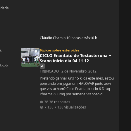
vidade
Cláudio Chamini
10 horas atrás
10 h
CICLO Enantato de Testosterona + Stano início dia 04.11.12
a.
Tópicos sobre esteroides
CICLO Enantato de Testosterona +
Stano início dia 04.11.12
tão de
TRIINCADO
·
2 de Novembro, 2012
Pretendo ganhar uns 15 kilos este mês, estou
pensando em jogar um HALOVAR junto aew
que vcs acham? Ciclo Enantato ciclo 6 Drag
Pharma 600mg por semana Stanozolol
Upjhon 100mg DSDN
38 respostas
7.138 visualizações