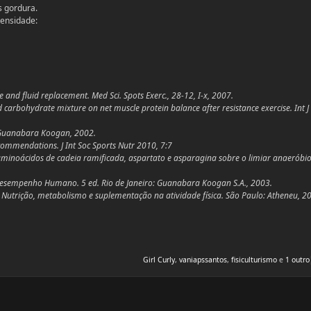
 gordura.
tensidade:
 and fluid replacement. Med Sci. Spots Exerc., 28-12, I-x, 2007.
d carbohydrate mixture on net muscle protein balance after resistance exercise. Int J
o: Guanabara Koogan, 2002.
recommendations. J Int Soc Sports Nutr 2010, 7:7
aminoácidos de cadeia ramificada, aspartato e asparagina sobre o limiar anaeróbio
ão e Desempenho Humano. 5 ed. Rio de Janeiro: Guanabara Koogan S.A., 2003.
, J. Nutrição, metabolismo e suplementação na atividade física. São Paulo: Atheneu, 20
Girl Curly
,
vaniapssantos
,
fisiculturismo
e
1 outro