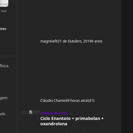
e ganhar um pouco de ma
real.
ores
magrelafit
31 de Outubro, 2019
6 anos
ísica.
gagem
Cláudio Chamini
9 horas atrás
9 h
Ciclo Enantato + primabolan + oxandrolona
Relatos de ciclos
tado
Ciclo Enantato + primabolan +
oxandrolona