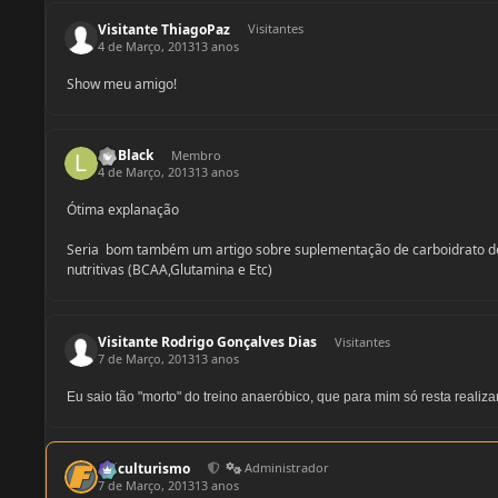
Visitante ThiagoPaz
Visitantes
4 de Março, 2013
13 anos
Show meu amigo!
Ld Black
Membro
4 de Março, 2013
13 anos
Ótima explanação
Seria bom também um artigo sobre suplementação de carboidrato de A
nutritivas (BCAA,Glutamina e Etc)
Visitante Rodrigo Gonçalves Dias
Visitantes
7 de Março, 2013
13 anos
Eu saio tão "morto" do treino anaeróbico, que para mim só resta realiz
fisiculturismo
Administrador
7 de Março, 2013
13 anos