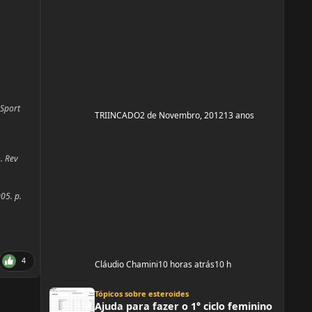
 Sport
TRIINCADO
2 de Novembro, 2012
13 anos
. Rev
05. p.
4
Cláudio Chamini
10 horas atrás
10 h
Ajuda para fazer o 1° ciclo feminino
Tópicos sobre esteroides
Ajuda para fazer o 1° ciclo feminino