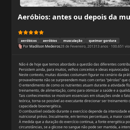
Aeróbios: antes ou depois da m
aeróbicos
aeróbios
musculação
queimar gordura
Por
Madilson Medeiros
28 de Fevereiro, 2013
13 anos
· 100.651 vis
Não é de hoje que temos abordado a questão das diferentes contribuiç
Persistem ainda, para muitos, velhos conceitos e ideias equivocadas
Neste contexto, muitas dúvidas costumam figurar no cenário da práti
provavelmente não se surpreendem mais com certas “pérolas” que c
O entendimento de como os nutrientes atuam durante a atividade fí
treinamento, de alimentação, como para otimizar a saúde e a qualid
Tais conhecimentos se mostram essenciais em situações onde o fat
teórica, torna-se possível ao executante direcionar ser treinament
capacidade bioenergética.
O combustível oxidado durante o exercício depende da intensidade 
nutricional prévio. Inicialmente, em termos percentuais, a maior con
À medida que a duração do exercício continua, a fonte energética pod
circunstâncias, se a glicose no sangue não pode ser mantida, a intens