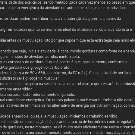
ntensidade dos exercícios, sendo metabolizada cada vez menos ao passo em que
ara o gasto energético da atividade durante o exercício, mas em indivíduos
s teciduais podem contribuir para a manutenção da glicemia através da
urgirem dúvidas quanto ao momento ideal da atividade aeróbia, quando esta é
bia antes da musculação, isto por que supõem que esta estratégia seja mais efi
onado que seja, inicia a atividade já consumindo gorduras como fonte de energi
lguns minutos de atividade aeróbia ininterrupta.
oques corporais de gordura. O que é ocorre é que, gradualmente, conforme a
MAIS gordura que glicogênio (carboidrato).
derada (cerca de 50 a 65%, no máximo, da FC máx.). Caso a atividade aeróbia s
l substrato será glicogênio muscular.
cular, e este foi gasto na sessão inicial de aerobiose, o que restará de combustí
temente anaeróbio?
dura corporal, está redondamente enganado.
idual como fonte energética. Em outras palavras, você estará - embora não goste
as, através de um mecanismo alternativo de energia por transaminação, conhe
idade anaeróbia, ou seja, a musculação, iniciemos o trabalho aeróbio.
o da sessão de musculação, há a grande atuação de hormônios contrarregulatór
o de gorduras, neste momento, se dá muito mais eficientemente Nesta circunstâ
s, deve-se fazer a aerobiose imediatamente após o término da musculação, sem