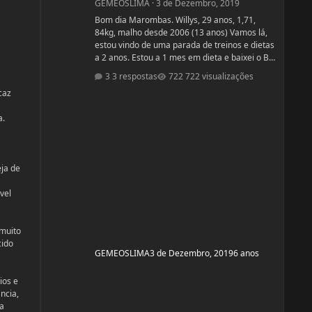
GEMEOSLIMA
·
3 de Dezembro, 2019
Bom dia Marombas. Willys, 29 anos, 1,71,
84kg, malho desde 2006 (13 anos) Vamos lá,
estou vindo de uma parada de treinos e dietas
a 2 anos. Estou a 1 mes em dieta e baixei o BF
para 13% Pensando em competir estreantes
3 respostas
722 visualizações
ano que vem se tudo ocorrer bem até abril.
caz
(Secar e corrigir os pontos fracos) Anexo, os
exames laboratoriais. Fechei com um atleta e
a.
treinador pra ver se em 6 meses monto a
armadura, rs! Segue o protocolo passado por
ele: Enantato 250mg 2x seman
eja de
vel
 muito
cido
GEMEOSLIMA
3 de Dezembro, 2019
6 anos
ios e
ncia,
 a