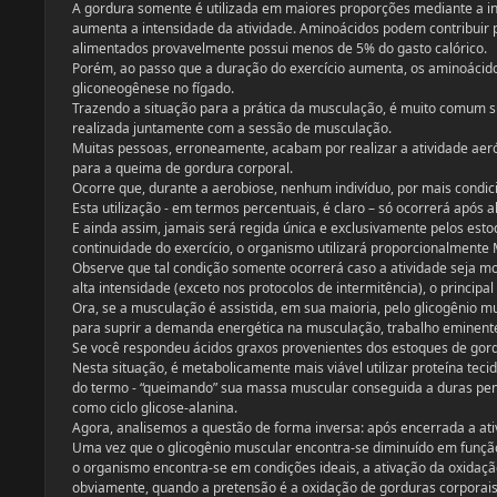
A gordura somente é utilizada em maiores proporções mediante a i
aumenta a intensidade da atividade. Aminoácidos podem contribuir p
alimentados provavelmente possui menos de 5% do gasto calórico.
Porém, ao passo que a duração do exercício aumenta, os aminoácido
gliconeogênese no fígado.
Trazendo a situação para a prática da musculação, é muito comum s
realizada juntamente com a sessão de musculação.
Muitas pessoas, erroneamente, acabam por realizar a atividade aeró
para a queima de gordura corporal.
Ocorre que, durante a aerobiose, nenhum indivíduo, por mais condici
Esta utilização - em termos percentuais, é claro – só ocorrerá após a
E ainda assim, jamais será regida única e exclusivamente pelos est
continuidade do exercício, o organismo utilizará proporcionalmente 
Observe que tal condição somente ocorrerá caso a atividade seja mo
alta intensidade (exceto nos protocolos de intermitência), o principa
Ora, se a musculação é assistida, em sua maioria, pelo glicogênio mus
para suprir a demanda energética na musculação, trabalho eminen
Se você respondeu ácidos graxos provenientes dos estoques de gor
Nesta situação, é metabolicamente mais viável utilizar proteína tec
do termo - “queimando” sua massa muscular conseguida a duras pen
como ciclo glicose-alanina.
Agora, analisemos a questão de forma inversa: após encerrada a ativ
Uma vez que o glicogênio muscular encontra-se diminuído em funçã
o organismo encontra-se em condições ideais, a ativação da oxidaçã
obviamente, quando a pretensão é a oxidação de gorduras corporai