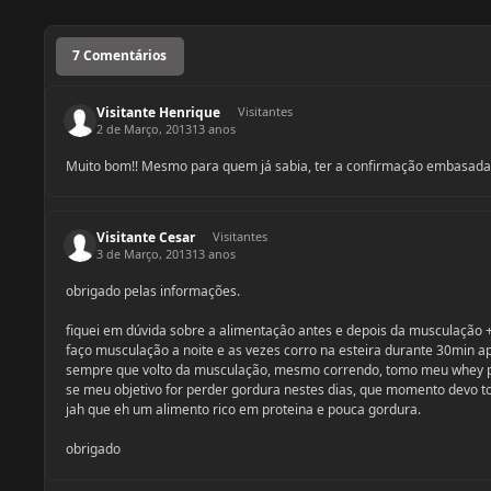
7 Comentários
Visitante Henrique
Visitantes
2 de Março, 2013
13 anos
Muito bom!! Mesmo para quem já sabia, ter a confirmação embasada e
Visitante Cesar
Visitantes
3 de Março, 2013
13 anos
obrigado pelas informações.
fiquei em dúvida sobre a alimentaçâo antes e depois da musculação +
faço musculação a noite e as vezes corro na esteira durante 30min ap
sempre que volto da musculação, mesmo correndo, tomo meu whey pro
se meu objetivo for perder gordura nestes dias, que momento devo t
jah que eh um alimento rico em proteina e pouca gordura.
obrigado