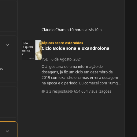
Cláudio Chamini
10 horas atrás
10 h
Ciclo Boldenona e oxandrolona
Estatísticas do autor
Tópicos sobre esteroides
Ciclo Boldenona e oxandrolona
PSD
·
6 de Agosto, 2021
Olá gostaria de uma informação de
as
dosagens, já fiz um ciclo em dezembro de
2019 com oxandrolona mas errei a dosagem
na época e o período! Eu comecei com 10mg e
fui aumentando e acabei tomando
3 respostas
654 visualizações
60mg porque entendi errado foram 4
semanas tive ganhos de 5 quilos. Eu já
treinava na época a 4 anos já tinha ganhos
bem bons até sem recursos anabolizantes só
que eu tinha perdido peso eu queria aumentar
de forma rápida. Nos dois primeiros anos de
treino eu ganhei muita massa muscular mas
Estatísticas do autor
depois se