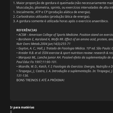
Maior proporção de gordura é queimada (não necessariamente mais
Musculação, pliometria, sprints, ou exercícios intervalados de alta in
Inicialmente, ATP e CP (produção alática de energia).
Carboidratos utilizados (produção lática de energia).
A gordura somente é utilizada horas após o exercício anaeróbico.
REFERÊNCIAS
• ACSM – American College of Sports Medicine. Position stand on exercise
• Borsheim E, Aarsland A, Wolfe RR. Effect of an amino acid, protein, an
Nutr Exerc Metab.2004 Jun;14(3):255-71
• Guyton, A. C.; Hall, J. Tratado de Fisiologia Médica. 10ª ed. São Paul
• Kreider R.B. et al: ISSN exercise & sport nutrition review: research & 
• Marquezi ML, Lancha Junior AH. Possível efeito da suplementação de 
Paul Educ Fis 1997;11:90-101.
• Mcardle, W. D.; Katch, F. I; Fisiologia do Exercício: Energia, Nutriç
• Tirapegui, J.; Castro, I. A. Introdução a suplementação. In: Tirapegui
131-136.
BONS TREINOS E ATÉ A PRÓXIMA!
Ir para matérias