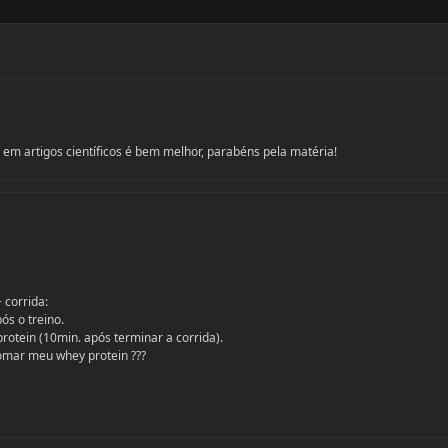
m artigos científicos é bem melhor, parabéns pela matéria!
 corrida:
ós o treino.
tein (10min. após terminar a corrida).
omar meu whey protein ???