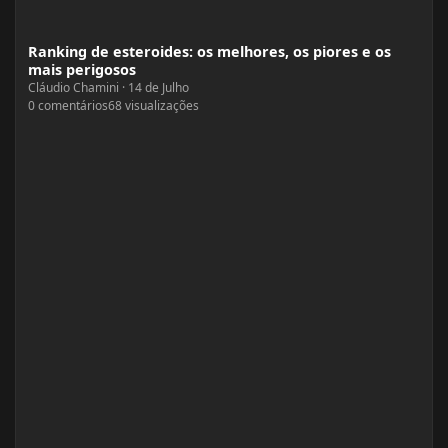
Ranking de esteroides: os melhores, os piores e os mais perigosos
Ranking de esteroides: os melhores, os piores e os
mais perigosos
Cláudio Chamini
·
14 de Julho
0
comentários
68
visualizações