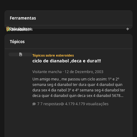
Ferramentas
Calculadoras
Orientadores
Geradores
Tópicos
ciclo de dianabol ,deca e dura!!!
Tópicos sobre esteroides
ciclo de dianabol ,deca e dura!!!
Visitante mancha
·
12 de Dezembro, 2003
Um amigo meu , me passou um ciclo assim: 1º e 2º
semana seg 4 dianabol ter dura quar 4 dianabol quin
dura sex 4 dia nabol 3º e 4º semana seg 4 dianabol ter
deca quar 4 dianabol quin deca sex 4 dianabol 5678
seman vou partir para definição com outros anabolicos.
7 respostas
4.179 visualizações
PERGUNTAS : 1 - GOSTARIA DE SABER A OPNIÃO DE
VCS SOBRE ESSE CICLO? 2 - GOSTARIA DE SABER PQ
ELE ME FALOU P TOMAR OS 4 COMPRIMIDOS DE SEG ,
QUAR E SEX E NÃO TODOS OS DIAS? ELE ME DISS