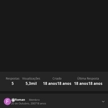
Respostas
Visualizações
Criado
Última Resposta
5
5,3mil
18 anos
18 anos
18 anos
18 anos
Estatísticas do autor
flpRoman
Membro
20 de Outubro, 2007
18 anos