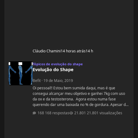
Cláudio Chamini
14 horas atrás
14 h
Evolução do Shape
Tópicos de evolução do shape
Evolução do Shape
Befit
·
19 de Maio, 2019
Oi pessoal!! Estou bem sumida daqui, mas é que
consegui alcançar meu objetivo e ganhei 7kg com uso
da ox e da testosterona. Agora estou numa fase
querendo dar uma baixada no % de gordura. Apesar de
estudar nutrição e saber exatamente o que devo fazer,
168 respostas
21.801 visualizações
gostaria de compartilhamento de treinos e talvez
suplementos para dar energia. Dei uma sumida daqui
porque estou trabalhando muito! Um ritmo bemmmmm
complicado! Mas já estou organizada para treinamento
e dieta. Estou com um corpo legal, mas