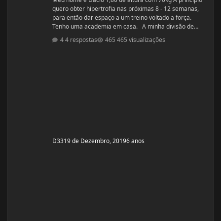
quero obter hipertrofia nas próximas 8 - 12 semanas,
para então dar espaço a um treino voltado a força.
Tenho uma academia em casa. A minha divisão de
treino atual segue: Seg: Agachamento 3x8 - 100kg
4 respostas
465 visualizações
RDL: 3x8 - 37,5kg Panturilha com uma perna 3x20 - 8kg
Supino: 3x8 - 60kg (quero melhorar isso aqui, horrível)
Voador com superband: 3x12 - Super Resistente. Pull
ups: 3x8 - 15kg (+ c
D33
19 de Dezembro, 2019
6 anos