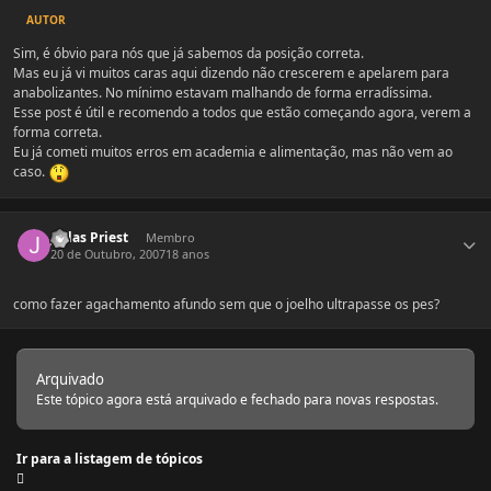
AUTOR
Sim, é óbvio para nós que já sabemos da posição correta.
Mas eu já vi muitos caras aqui dizendo não crescerem e apelarem para
anabolizantes. No mínimo estavam malhando de forma erradíssima.
Esse post é útil e recomendo a todos que estão começando agora, verem a
forma correta.
Eu já cometi muitos erros em academia e alimentação, mas não vem ao
caso.
Estatísticas do autor
Judas Priest
Membro
20 de Outubro, 2007
18 anos
como fazer agachamento afundo sem que o joelho ultrapasse os pes?
Arquivado
Este tópico agora está arquivado e fechado para novas respostas.
Ir para a listagem de tópicos