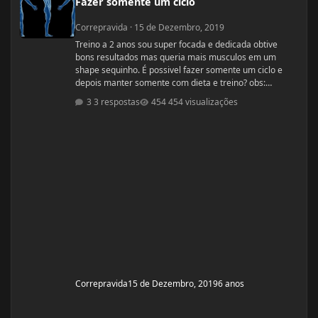
Fazer somente um ciclo
Correpravida
·
15 de Dezembro, 2019
Treino a 2 anos sou super focada e dedicada obtive
bons resultados mas queria mais musculos em um
shape sequinho. É possivel fazer somente um ciclo e
depois manter somente com dieta e treino? obs:
desculpe se ja tiver esse tópico, procurei mais não
3 respostas
454 visualizações
encontrei
Correpravida
15 de Dezembro, 2019
6 anos