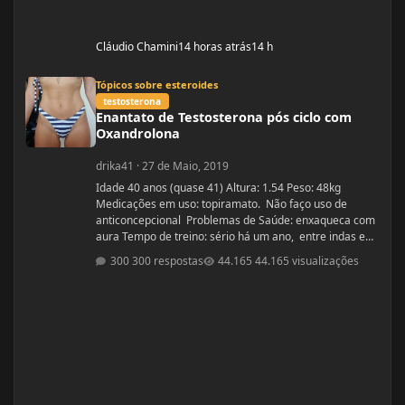
Cláudio Chamini
14 horas atrás
14 h
Enantato de Testosterona pós ciclo com Oxandrolona
Tópicos sobre esteroides
testosterona
Enantato de Testosterona pós ciclo com
Oxandrolona
drika41
·
27 de Maio, 2019
Idade 40 anos (quase 41) Altura: 1.54 Peso: 48kg
Medicações em uso: topiramato. Não faço uso de
anticoncepcional Problemas de Saúde: enxaqueca com
aura Tempo de treino: sério há um ano, entre indas e
vindas 4 anos Ciclos feitos: Março 2019 oxandrolona 5
300 respostas
44.165 visualizações
mg durante 8 semanas, após 10 mg até a 12° semana.
Ciclo proposto com Aes ( Marca) do se e tempo: Proposto
pelo @Apollo Galeno e @Foston, verdade não é um
ciclo, usarei enantato de test