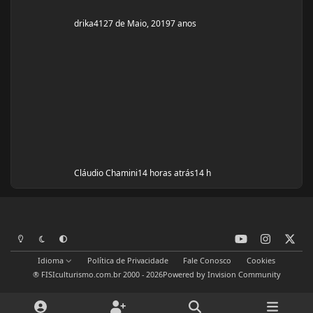
drika41
27 de Maio, 2019
7 anos
Cláudio Chamini
14 horas atrás
14 h
y
i
x
Modo Claro
Modo Escuro
Preferência do Sistema
o
n
Idioma
Política de Privacidade
Fale Conosco
Cookies
u
s
® FISIculturismo.com.br 2000 - 2026
Powered by
Invision Community
t
t
u
a