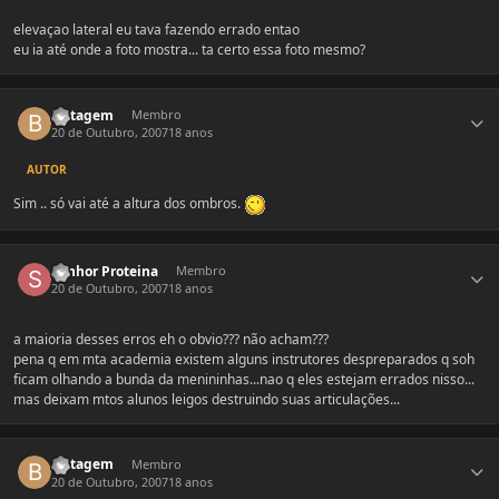
elevaçao lateral eu tava fazendo errado entao
eu ia até onde a foto mostra... ta certo essa foto mesmo?
Estatísticas do autor
Britagem
Membro
20 de Outubro, 2007
18 anos
AUTOR
Sim .. só vai até a altura dos ombros.
Estatísticas do autor
Senhor Proteina
Membro
20 de Outubro, 2007
18 anos
a maioria desses erros eh o obvio??? não acham???
pena q em mta academia existem alguns instrutores despreparados q soh
ficam olhando a bunda da menininhas...nao q eles estejam errados nisso...
mas deixam mtos alunos leigos destruindo suas articulações...
Estatísticas do autor
Britagem
Membro
20 de Outubro, 2007
18 anos