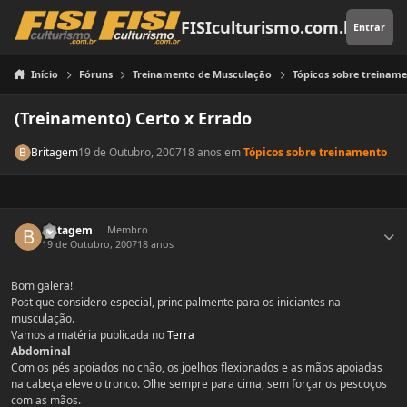
Pular para o conteúdo
FISIculturismo.com.br
Entrar
Início
Fóruns
Treinamento de Musculação
Tópicos sobre treinam
(Treinamento) Certo x Errado
Britagem
19 de Outubro, 2007
18 anos
em
Tópicos sobre treinamento
Estatísticas do autor
Britagem
Membro
19 de Outubro, 2007
18 anos
Bom galera!
Post que considero especial, principalmente para os iniciantes na
musculação.
Vamos a matéria publicada no
Terra
Abdominal
Com os pés apoiados no chão, os joelhos flexionados e as mãos apoiadas
na cabeça eleve o tronco. Olhe sempre para cima, sem forçar os pescoços
com as mãos.