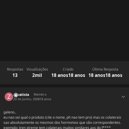
Respostas
Visualizações
Criado
Última Resposta
13
2mil
18 anos
18 anos
18 anos
18 anos
Estatísticas do autor
zapatista
Membro
20 de Junho, 2008
18 anos
galeno..
eu nao sei qual o produto (cite o nome, ph nao tem pro) mas os colaterais
sao absolutamente os mesmos dos hormonios que são correspondentes.
exemplo: tren xtreme tem colaterais muitos similares aos do f****