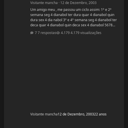
Visitante mancha
·
12 de Dezembro, 2003
Um amigo meu , me passou um ciclo assim: 1º e 2º
semana seg 4 dianabol ter dura quar 4 dianabol quin
dura sex 4 dia nabol 3º e 4º semana seg 4 dianabol ter
deca quar 4 dianabol quin deca sex 4 dianabol 5678
seman vou partir para definição com outros anabolicos.
7 respostas
4.179 visualizações
PERGUNTAS : 1 - GOSTARIA DE SABER A OPNIÃO DE
VCS SOBRE ESSE CICLO? 2 - GOSTARIA DE SABER PQ
ELE ME FALOU P TOMAR OS 4 COMPRIMIDOS DE SEG ,
QUAR E SEX E NÃO TODOS OS DIAS? ELE ME DISS
Visitante mancha
12 de Dezembro, 2003
22 anos