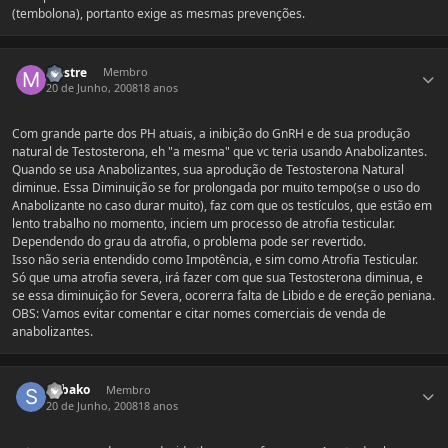
(tembolona), portanto exige as mesmas prevenções.
Estatísticas do autor
Mestre
Membro
20 de Junho, 2008
18 anos
Com grande parte dos PH atuais, a inibição do GnRH e de sua produção
natural de Testosterona, eh "a mesma" que vc teria usando Anabolizantes.
Quando se usa Anabolizantes, sua aprodução de Testosterona Natural
diminue. Essa Diminuição se for prolongada por muito tempo(se o uso do
Anabolizante no caso durar muito), faz com que os testículos, que estão em
lento trabalho no momento, inciem um processo de atrofia testicular.
Dependendo do grau da atrofia, o problema pode ser revertido.
Isso não seria entendido como Impotência, e sim como Atrofia Testicular.
Só que uma atrofia severa, irá fazer com que sua Testosterona diminua, e
se essa diminuição for Severa, ocorerra falta de Libido e de ereção peniana.
OBS: Vamos evitar comentar e citar nomes comerciais de venda de
anabolizantes.
Estatísticas do autor
Subako
Membro
20 de Junho, 2008
18 anos