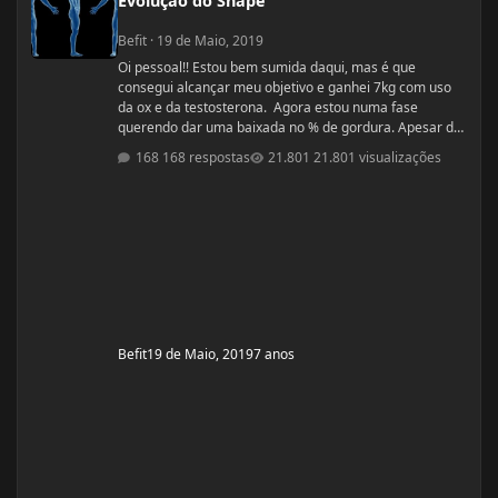
Evolução do Shape
Befit
·
19 de Maio, 2019
Oi pessoal!! Estou bem sumida daqui, mas é que
consegui alcançar meu objetivo e ganhei 7kg com uso
da ox e da testosterona. Agora estou numa fase
querendo dar uma baixada no % de gordura. Apesar de
estudar nutrição e saber exatamente o que devo fazer,
168 respostas
21.801 visualizações
gostaria de compartilhamento de treinos e talvez
suplementos para dar energia. Dei uma sumida daqui
porque estou trabalhando muito! Um ritmo bemmmmm
complicado! Mas já estou organizada para treinamento
e dieta. Estou com um corpo legal, mas
Befit
19 de Maio, 2019
7 anos