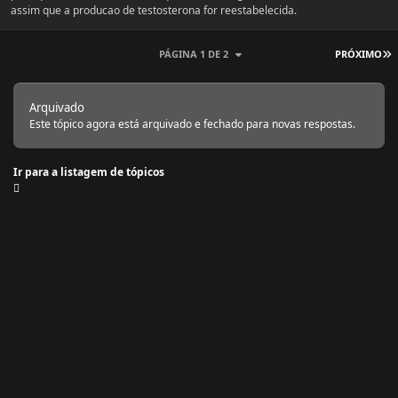
assim que a producao de testosterona for reestabelecida.
Ú
PÁGINA 1 DE 2
PRÓXIMO
Arquivado
Este tópico agora está arquivado e fechado para novas respostas.
Ir para a listagem de tópicos