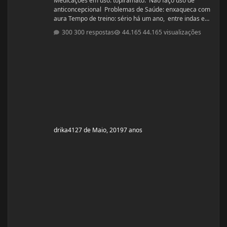
Medicações em uso: topiramato. Não faço uso de
anticoncepcional Problemas de Saúde: enxaqueca com
aura Tempo de treino: sério há um ano, entre indas e
vindas 4 anos Ciclos feitos: Março 2019 oxandrolona 5
300 respostas
44.165 visualizações
mg durante 8 semanas, após 10 mg até a 12° semana.
Ciclo proposto com Aes ( Marca) do se e tempo: Proposto
pelo @Apollo Galeno e @Foston, verdade não é um
ciclo, usarei enantato de test
drika41
27 de Maio, 2019
7 anos