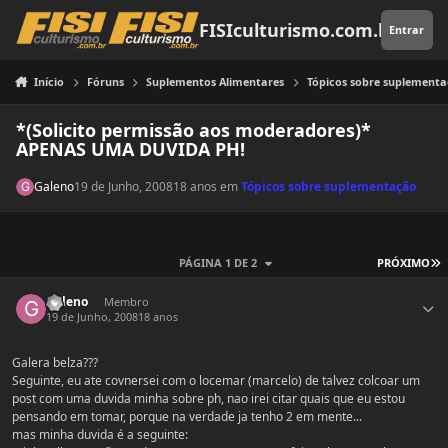
Pular para o conteúdo
FISIculturismo.com.br
Entrar
Início
Fóruns
Suplementos Alimentares
Tópicos sobre suplement
*(Solicito permissão aos moderadores)*
APENAS UMA DUVIDA PH!
Galeno
19 de Junho, 2008
18 anos
em
Tópicos sobre suplementação
Ú
PÁGINA 1 DE 2
PRÓXIMO
Estatísticas do autor
Galeno
Membro
19 de Junho, 2008
18 anos
Galera belza???
Seguinte, eu ate covnersei com o locemar (marcelo) de talvez colcoar um
post com uma duvida minha sobre ph, nao irei citar quais que eu estou
pensando em tomar, porque na verdade ja tenho 2 em mente...
mas minha duvida é a seguinte: