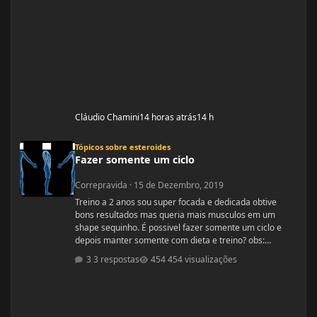
Cláudio Chamini
14 horas atrás
14 h
Fazer somente um ciclo
Tópicos sobre esteroides
Fazer somente um ciclo
Correpravida
·
15 de Dezembro, 2019
Treino a 2 anos sou super focada e dedicada obtive
bons resultados mas queria mais musculos em um
shape sequinho. É possivel fazer somente um ciclo e
depois manter somente com dieta e treino? obs:
desculpe se ja tiver esse tópico, procurei mais não
3 respostas
454 visualizações
encontrei