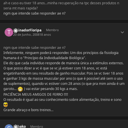
ah e caso eu tiver 18 anos...minha recuperação na tpc desses produtos n
seria mt mais rapida?
ngm que intende sabe responder ae n?
Estatísticas do autor
TreinadorFloripa
Membro
20 de Junho, 2008
18 anos
ngm que intende sabe responder ae n?
Infelizmente, ninguem poderá responder. Um dos princípios da fisiologia
humana é o "Princípio da Individualidade Biológica".
Ele diz que cada indivíduo responde de maneira única a extímulos externos.
O que posso dizer a vc é que se vc já estiver com 18 anos, vc está
engatinhando em seu resultado de ganho muscular. Pois se vc tiver 18 anos
e ganhar 3 kgs de massa muscular por ano (o que é possível até sem o uso
de suplementos), quando vc estiver com 28 anos (o que pra mim ainda é um
garoto...
) vai estar pesando 30 kgs a mais.
PACIÊNCIA MEUS AMIGOS DE FERRO !!!!!
O resultado é igual ao seu conhecimento sobre alimentação, treino e sono
Grande abraço e bons treinos...
Estatísticas do autor
Subako
Membro