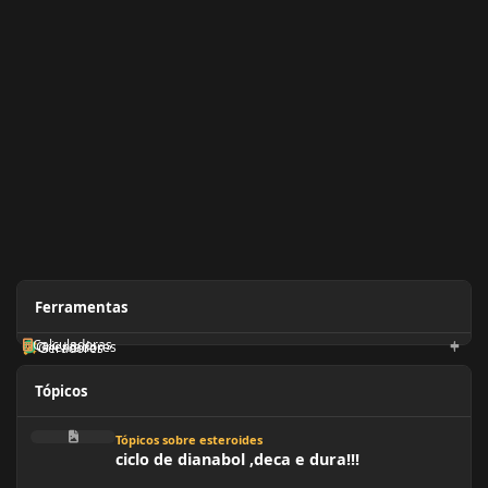
Ferramentas
Calculadoras
Orientadores
Geradores
Tópicos
ciclo de dianabol ,deca e dura!!!
Tópicos sobre esteroides
ciclo de dianabol ,deca e dura!!!