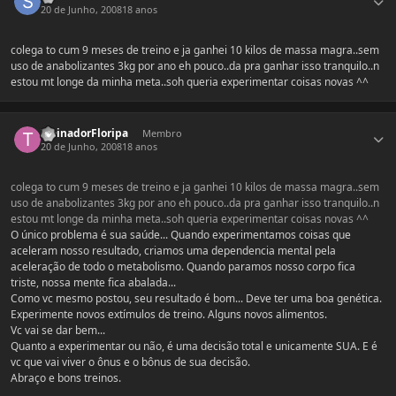
20 de Junho, 2008
18 anos
colega to cum 9 meses de treino e ja ganhei 10 kilos de massa magra..sem
uso de anabolizantes 3kg por ano eh pouco..da pra ganhar isso tranquilo..n
estou mt longe da minha meta..soh queria experimentar coisas novas ^^
Estatísticas do autor
TreinadorFloripa
Membro
20 de Junho, 2008
18 anos
colega to cum 9 meses de treino e ja ganhei 10 kilos de massa magra..sem
uso de anabolizantes 3kg por ano eh pouco..da pra ganhar isso tranquilo..n
estou mt longe da minha meta..soh queria experimentar coisas novas ^^
O único problema é sua saúde... Quando experimentamos coisas que
aceleram nosso resultado, criamos uma dependencia mental pela
aceleração de todo o metabolismo. Quando paramos nosso corpo fica
triste, nossa mente fica abalada...
Como vc mesmo postou, seu resultado é bom... Deve ter uma boa genética.
Experimente novos extímulos de treino. Alguns novos alimentos.
Vc vai se dar bem...
Quanto a experimentar ou não, é uma decisão total e unicamente SUA. E é
vc que vai viver o ônus e o bônus de sua decisão.
Abraço e bons treinos.