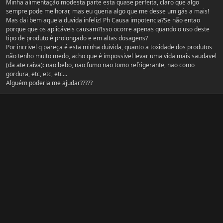
Minha alimentação modesta parte esta quase perfeita, claro que algo
sempre pode melhorar, mas eu queria algo que me desse um gás a mais!
Mas dai bem aquela duvida infeliz! Ph Causa impotencia?Se não entao
porque que os aplicáveis causam?Isso ocorre apenas quando o uso deste
tipo de produto é prolongado e em altas dosagens?
Por incrivel q pareça é esta minha duivida, quanto a toxidade dos produtos
não tenho muito medo, acho que é impossivel levar uma vida mais saudavel
(da ate raiva): nao bebo, nao fumo nao tomo refrigerante, nao como
gordura, etc, etc, etc...
Alguém poderia me ajudar?????