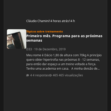
Cláudio Chamini
14 horas atrás
14 h
Primeiro mês. Programa para as próximas semanas
Tópicos sobre treinamento
Primeiro mês. Programa para as próximas
semanas
D33
·
19 de Dezembro, 2019
Meu nome é Dácio 1,80 de altura com 70kg A princípio
quero obter hipertrofia nas próximas 8 - 12 semanas,
para então dar espaço a um treino voltado a força.
Tenho uma academia em casa. A minha divisão de
treino atual segue: Seg: Agachamento 3x8 - 100kg
4 respostas
465 visualizações
RDL: 3x8 - 37,5kg Panturilha com uma perna 3x20 - 8kg
Supino: 3x8 - 60kg (quero melhorar isso aqui, horrível)
Voador com superband: 3x12 - Super Resistente. Pull
ups: 3x8 - 15kg (+ c