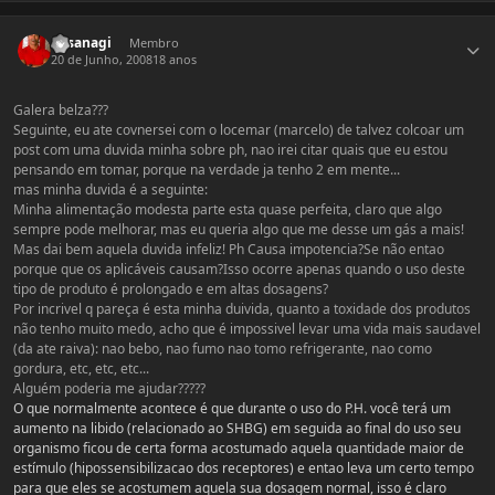
Estatísticas do autor
kusanagi
Membro
20 de Junho, 2008
18 anos
Galera belza???
Seguinte, eu ate covnersei com o locemar (marcelo) de talvez colcoar um
post com uma duvida minha sobre ph, nao irei citar quais que eu estou
pensando em tomar, porque na verdade ja tenho 2 em mente...
mas minha duvida é a seguinte:
Minha alimentação modesta parte esta quase perfeita, claro que algo
sempre pode melhorar, mas eu queria algo que me desse um gás a mais!
Mas dai bem aquela duvida infeliz! Ph Causa impotencia?Se não entao
porque que os aplicáveis causam?Isso ocorre apenas quando o uso deste
tipo de produto é prolongado e em altas dosagens?
Por incrivel q pareça é esta minha duivida, quanto a toxidade dos produtos
não tenho muito medo, acho que é impossivel levar uma vida mais saudavel
(da ate raiva): nao bebo, nao fumo nao tomo refrigerante, nao como
gordura, etc, etc, etc...
Alguém poderia me ajudar?????
O que normalmente acontece é que durante o uso do P.H. você terá um
aumento na libido (relacionado ao SHBG) em seguida ao final do uso seu
organismo ficou de certa forma acostumado aquela quantidade maior de
estímulo (hipossensibilizacao dos receptores) e entao leva um certo tempo
para que eles se acostumem aquela sua dosagem normal, isso é claro