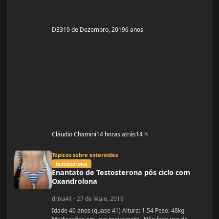
D33
19 de Dezembro, 2019
6 anos
Cláudio Chamini
14 horas atrás
14 h
Enantato de Testosterona pós ciclo com Oxandrolona
Tópicos sobre esteroides
testosterona
Enantato de Testosterona pós ciclo com
Oxandrolona
drika41
·
27 de Maio, 2019
Idade 40 anos (quase 41) Altura: 1.54 Peso: 48kg