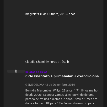
magrelafit
31 de Outubro, 2019
6 anos
Cláudio Chamini
9 horas atrás
9 h
Ciclo Enantato + primabolan + oxandrolona
Relatos de ciclos
Ciclo Enantato + primabolan + oxandrolona
GEMEOSLIMA
·
3 de Dezembro, 2019
Bom dia Marombas. Willys, 29 anos, 1,71, 84kg, malho
desde 2006 (13 anos) Vamos lá, estou vindo de uma
parada de treinos e dietas a 2 anos. Estou a 1 mes em
dieta e baixei o BF para 13% Pensando em competir