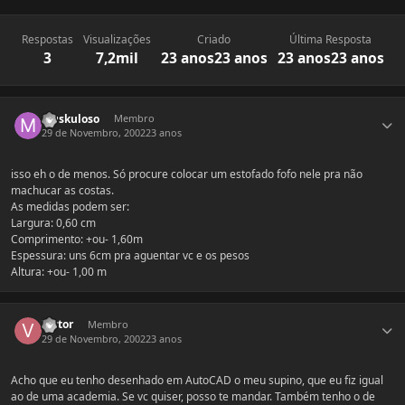
Respostas
Visualizações
Criado
Última Resposta
3
7,2mil
23 anos
23 anos
23 anos
23 anos
Estatísticas do autor
Muskuloso
Membro
29 de Novembro, 2002
23 anos
isso eh o de menos. Só procure colocar um estofado fofo nele pra não
machucar as costas.
As medidas podem ser:
Largura: 0,60 cm
Comprimento: +ou- 1,60m
Espessura: uns 6cm pra aguentar vc e os pesos
Altura: +ou- 1,00 m
Estatísticas do autor
Victor
Membro
29 de Novembro, 2002
23 anos
Acho que eu tenho desenhado em AutoCAD o meu supino, que eu fiz igual
ao de uma academia. Se vc quiser, posso te mandar. Também tenho o de