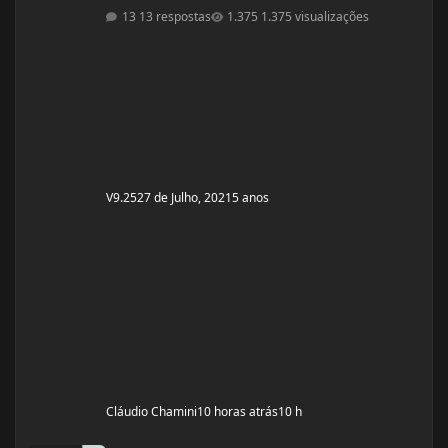
Cabergolina 0,5mg Problemas de Saúde e história de
13 respostas
1.375 visualizações
cirurgias: Frequentemente tenho hipoglicemia oque faz
com que precise comer algo com açúcar. - Fluoxetina e
Quetiapina para tratamento depressivo e bipolar.
(Doença genética, tratamento iniciado quando cria
V9.25
27 de Julho, 2021
5 anos
Cláudio Chamini
10 horas atrás
10 h
Ciclo Boldenona e oxandrolona