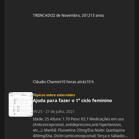
TRIINCADO
2 de Novembro, 2012
13 anos
Cláudio Chamini
10 horas atrás
10 h
Ajuda para fazer o 1° ciclo feminino
Tópicos sobre esteroides
Ajuda para fazer o 1° ciclo feminino
V9.25
·
27 de Julho, 2021
Idade: 25 Altura: 1.70 Peso: 65,7 Medicações em uso
(Anticoncepcional, antidepressivo,anti hipertensivo,
etc...): Manhã: Fluoxetina 20mg/Dia Noite: Quetiapina
400mg/Dia, Diclin (anticoncepcional) Terça e Sábado: