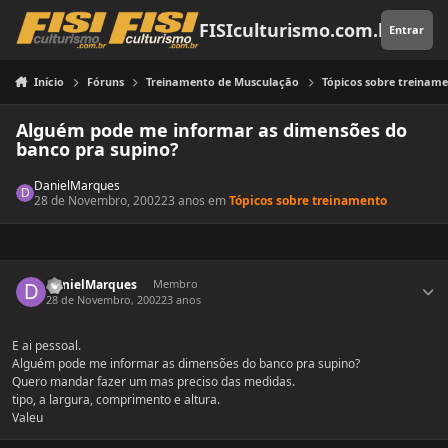
Pular para o conteúdo
FISIculturismo.com.br
Entrar
Início
Fóruns
Treinamento de Musculação
Tópicos sobre treinam
Alguém pode me informar as dimensões do
banco pra supino?
DanielMarques
28 de Novembro, 2002
23 anos
em
Tópicos sobre treinamento
Estatísticas do autor
DanielMarques
Membro
28 de Novembro, 2002
23 anos
E ai pessoal.
Alguém pode me informar as dimensões do banco pra supino?
Quero mandar fazer um mas preciso das medidas.
tipo, a largura, comprimento e altura.
Valeu