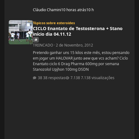
Cláudio Chamini
10 horas atrás
10 h
CICLO Enantato de Testosterona + Stano início dia 04.11.12
Tópicos sobre esteroides
CICLO Enantato de Testosterona + Stano
início dia 04.11.12
TRIINCADO
·
2 de Novembro, 2012
Pretendo ganhar uns 15 kilos este mês, estou pensando
em jogar um HALOVAR junto aew que vcs acham? Ciclo
Enantato ciclo 6 Drag Pharma 600mg por semana
Stanozolol Upjhon 100mg DSDN
38 respostas
7.138 visualizações