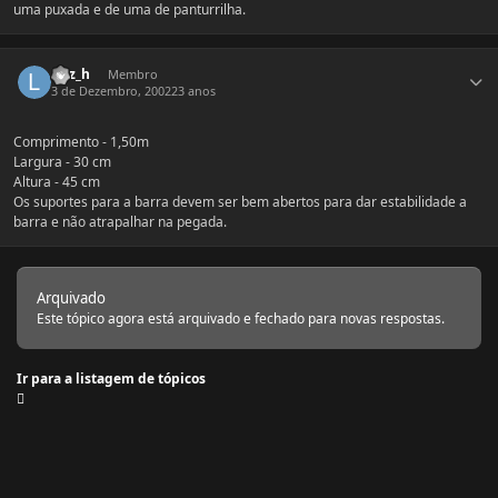
uma puxada e de uma de panturrilha.
Estatísticas do autor
luiz_h
Membro
3 de Dezembro, 2002
23 anos
Comprimento - 1,50m
Largura - 30 cm
Altura - 45 cm
Os suportes para a barra devem ser bem abertos para dar estabilidade a
barra e não atrapalhar na pegada.
Arquivado
Este tópico agora está arquivado e fechado para novas respostas.
Ir para a listagem de tópicos