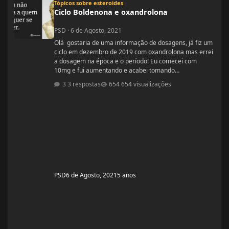
Tópicos sobre esteroides
Ciclo Boldenona e oxandrolona
PSD
·
6 de Agosto, 2021
Olá gostaria de uma informação de dosagens, já fiz um
ciclo em dezembro de 2019 com oxandrolona mas errei
a dosagem na época e o período! Eu comecei com
10mg e fui aumentando e acabei tomando
60mg porque entendi errado foram 4 semanas tive
3 respostas
654 visualizações
ganhos de 5 quilos. Eu já treinava na época a 4 anos já
tinha ganhos bem bons até sem recursos
anabolizantes só que eu tinha perdido peso eu queria
aumentar de forma rápida. Nos dois primeiros anos de
treino eu ganhei muita massa muscular mas depois se
PSD
6 de Agosto, 2021
5 anos