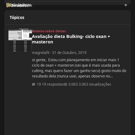
Calculadoras
Orientadores
Geradores
Tópicos
Avaliação dieta Bulking- ciclo oxan + masteron
Relatos sobre dietas
Avaliação dieta Bulking- ciclo oxan +
masteron
magrelafit
·
31 de Outubro, 2019
oi gente, Estou com planejamento em iniciar mais 1
ciclo de oxan + masteron (sei que é mais usada para
culting, mas quero fazer um ganho seco) gosto muito do
resultado dela (nunca usei, apenas observo no
pessoal). ja fiz 2 ciclos de oxandrolona 1 em 2016(6
19 respostas
3.063 visualizações
semanas) e outro 2017.(6 semanas) , mas o meu
objetivo do tópico mesmo é sobre a dieta. Quero fazer
uma dieta bulking limpa, não tenho a necessidade de
ganhar muito peso, apenas melhorar a qualidade
muscular e ganhar um pouco de ma