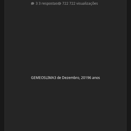
estreantes ano que vem se tudo ocorrer bem até abril.
3 respostas
722 visualizações
(Secar e corrigir os pontos fracos) Anexo, os exames
laboratoriais. Fechei com um atleta e treinador pra ver
se em 6 meses monto a armadura, rs! Segue o
protocolo passado por ele: Enantato 250mg 2x seman
GEMEOSLIMA
3 de Dezembro, 2019
6 anos