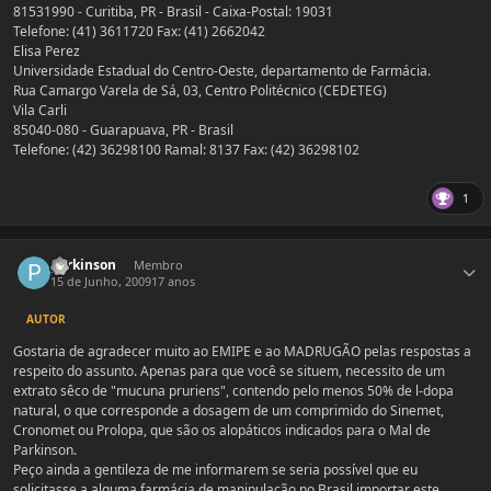
81531990 - Curitiba, PR - Brasil - Caixa-Postal: 19031
Telefone: (41) 3611720 Fax: (41) 2662042
Elisa Perez
Universidade Estadual do Centro-Oeste, departamento de Farmácia.
Rua Camargo Varela de Sá, 03, Centro Politécnico (CEDETEG)
Vila Carli
85040-080 - Guarapuava, PR - Brasil
Telefone: (42) 36298100 Ramal: 8137 Fax: (42) 36298102
1
Estatísticas do autor
parkinson
Membro
15 de Junho, 2009
17 anos
AUTOR
Gostaria de agradecer muito ao EMIPE e ao MADRUGÃO pelas respostas a
respeito do assunto. Apenas para que você se situem, necessito de um
extrato sêco de "mucuna pruriens", contendo pelo menos 50% de l-dopa
natural, o que corresponde a dosagem de um comprimido do Sinemet,
Cronomet ou Prolopa, que são os alopáticos indicados para o Mal de
Parkinson.
Peço ainda a gentileza de me informarem se seria possível que eu
solicitasse a alguma farmácia de manipulação no Brasil importar este