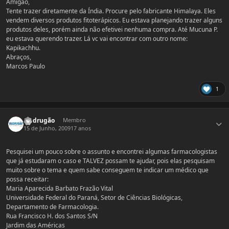
Amigão,
Tente trazer diretamente da Índia. Procure pelo fabricante Himalaya. Eles
vendem diversos produtos fitoterápicos. Eu estava planejando trazer alguns
produtos deles, porém ainda não efetivei nenhuma compra. Até Mucuna P.
eu estava querendo trazer. Lá vc vai encontrar com outro nome:
Kapikachhu.
Abraços,
Marcos Paulo
1
Estatísticas do autor
Madrugão
Membro
15 de Junho, 2009
17 anos
Pesquisei um pouco sobre o assunto e encontrei algumas farmacologistas
que já estudaram o caso e TALVEZ possam te ajudar, pois elas pesquisam
muito sobre o tema e quem sabe conseguem te indicar um médico que
possa receitar:
Maria Aparecida Barbato Frazão Vital
Universidade Federal do Paraná, Setor de Ciências Biológicas,
Departamento de Farmacologia.
Rua Francisco H. dos Santos S/N
Jardim das Américas