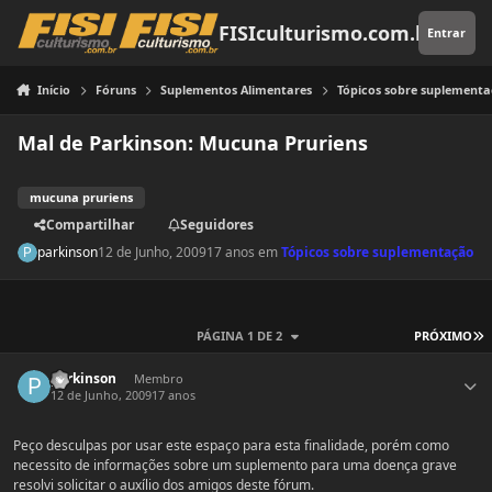
Pular para o conteúdo
FISIculturismo.com.br
Entrar
Início
Fóruns
Suplementos Alimentares
Tópicos sobre suplement
Mal de Parkinson: Mucuna Pruriens
mucuna pruriens
Compartilhar
Seguidores
parkinson
12 de Junho, 2009
17 anos
em
Tópicos sobre suplementação
Ú
PÁGINA 1 DE 2
PRÓXIMO
Estatísticas do autor
parkinson
Membro
12 de Junho, 2009
17 anos
Peço desculpas por usar este espaço para esta finalidade, porém como
necessito de informações sobre um suplemento para uma doença grave
resolvi solicitar o auxílio dos amigos deste fórum.