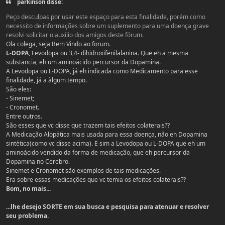
parkinson disse:
Peço desculpas por usar este espaço para esta finalidade, porém como
necessito de informações sobre um suplemento para uma doença grave
resolvi solicitar o auxílio dos amigos deste fórum.
Ola colega, seja Bem Vindo ao forum.
L-DOPA
, Levodopa ou 3,4- dihidroxifenilalanina. Que eh a mesma
substancia, eh um aminoácido percursor da Dopamina.
A Levodopa ou L-DOPA, já eh indicada como Medicamento para esse
finalidade, já a àlgum tempo.
São eles:
- Sinemet;
- Cronomet.
Entre outros.
São esses que vc disse que trazem tais efeitos colaterais??
A Medicação Alopática mais usada para essa doença, não eh Dopamina
sintética(como vc disse acima). E sim a Levodopa ou L-DOPA que eh um
aminoácido vendido da forma de medicação, que eh percursor da
Dopamina no Cerebro.
Sinemet e Cronomet são exemplos de tais medicações.
Era sobre essas medicações que vc temia os efeitos colaterais??
Bom, no mais...
...lhe desejo SORTE em sua busca e pesquisa para atenuar e resolver
seu problema.