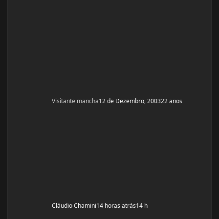
Visitante mancha
12 de Dezembro, 2003
22 anos
Cláudio Chamini
14 horas atrás
14 h