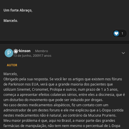
Um forte Abraço,
Marcelo.
1
Estatísticas do autor
parkinson
Membro
13 de Junho, 2009
17 anos
AUTOR
Marcelo,
Obrigado pela sua resposta. Se você ler os artigos que existem nos fóruns
de Parkinson nos EUA, verá que a grande maioria dos pacientes que
utilizam Sinemet, Cronomet, Prolopa e outros, num prazo de 1 a 5 anos,
começa a apresentar efeitos colaterais sérios, entre eles a discinesia, que é
um disturbio do movimento que pode ser induzido por drogas.
No caso destes medicamentos alopáticos, fiz um contato com um
administrador de um destes foruns e ele me explicou que a L-Dopa contida
nestes medicamentos não é natural, ao contrário da Mucuna Pruriens.
Meu maior problema é que, aqui no Brasil, a maior parte das grandes
farmácias de manipulação, não tem nem mesmo o percentual de L-Dopa