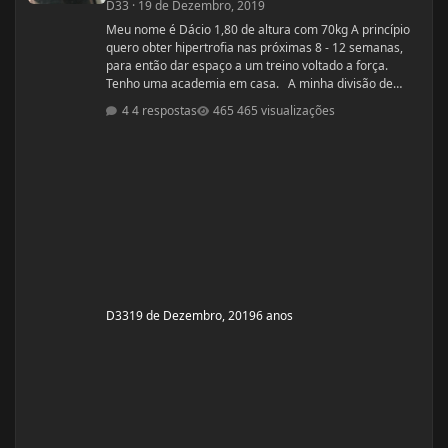
D33
·
19 de Dezembro, 2019
Meu nome é Dácio 1,80 de altura com 70kg A princípio
quero obter hipertrofia nas próximas 8 - 12 semanas,
para então dar espaço a um treino voltado a força.
Tenho uma academia em casa. A minha divisão de
treino atual segue: Seg: Agachamento 3x8 - 100kg
4 respostas
465 visualizações
RDL: 3x8 - 37,5kg Panturilha com uma perna 3x20 - 8kg
Supino: 3x8 - 60kg (quero melhorar isso aqui, horrível)
Voador com superband: 3x12 - Super Resistente. Pull
ups: 3x8 - 15kg (+ c
D33
19 de Dezembro, 2019
6 anos