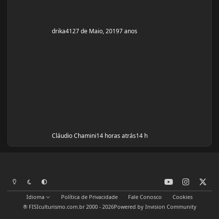
drika41
27 de Maio, 2019
7 anos
Cláudio Chamini
14 horas atrás
14 h
y
i
x
Modo Claro
Modo Escuro
Preferência do Sistema
o
n
Idioma
Política de Privacidade
Fale Conosco
Cookies
u
s
® FISIculturismo.com.br 2000 - 2026
Powered by
Invision Community
t
t