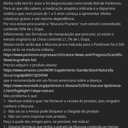
Minha mãe tem 81 anos e foi diagnosticada como tendo Mal de Parkinson.
Para os que não sabem, a medicação alopática indicada é a dopamina
sintética que, num prazo de 1 a 5 anos começa a apresentar efeitos
colaterais graves e até mesmo dependência.
Por isso estive procurando a "Mucuna Pruriens" num extrato concentrado
contendo 50% de L-Dopa.
Infelizmente, nas farmácias de manipulação que procurei, só existe o
extrato originário da China contendo 21,7% de L-Dopa.
Abaixo vocês verão que a Mucuna já era indicada para o Parkinson há 4.500
anos atrás na medicina indiana:
https://www.parkinson.org/research/Science-News-and-Progress/Scientific-
News/aug-whats-hot
Preciso adquirir o produto abaixo:
https://www.amazon.com/NOW-Supplements-Standardized-Naturally-
Occurring/dp/B001QG5F0W
que é recomendado em um fórum americano sobre a doença:
https://www.neurotalk.org/parkinson-s-disease/52654-mucuna-dyskinesia-
2.html?highlight=l-dopa+extract
Meu problema é que:
1 - Nenhum médico quer me fornecer a receita do produto, pois ninguém
conhece a Mucuna.
2 - Não sei se a Anvisa pode bloquear a chegada do produto
3 - Não sei como importar este produto.
Peço a ajuda dos amigos para, se possível, me indicar:
1 - Alguma farmácia que tenha o extrato da Mucuna contendo ao menos