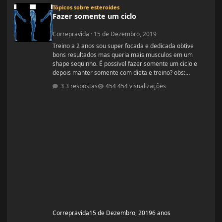
Fazer somente um ciclo
Tópicos sobre esteroides
Fazer somente um ciclo
Correpravida
·
15 de Dezembro, 2019
Treino a 2 anos sou super focada e dedicada obtive
bons resultados mas queria mais musculos em um
shape sequinho. É possivel fazer somente um ciclo e
depois manter somente com dieta e treino? obs:
desculpe se ja tiver esse tópico, procurei mais não
3 respostas
454 visualizações
encontrei
Correpravida
15 de Dezembro, 2019
6 anos