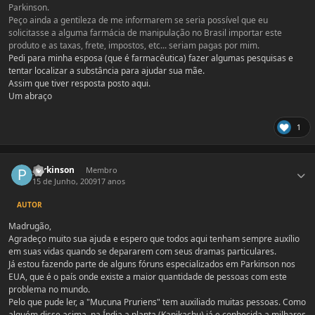
Parkinson.
Peço ainda a gentileza de me informarem se seria possível que eu
solicitasse a alguma farmácia de manipulação no Brasil importar este
produto e as taxas, frete, impostos, etc... seriam pagas por mim.
Pedi para minha esposa (que é farmacêutica) fazer algumas pesquisas e
tentar localizar a substância para ajudar sua mãe.
Assim que tiver resposta posto aqui.
Um abraço
1
Estatísticas do autor
parkinson
Membro
15 de Junho, 2009
17 anos
AUTOR
Madrugão,
Agradeço muito sua ajuda e espero que todos aqui tenham sempre auxílio
em suas vidas quando se depararem com seus dramas particulares.
Já estou fazendo parte de alguns fóruns especializados em Parkinson nos
EUA, que é o país onde existe a maior quantidade de pessoas com este
problema no mundo.
Pelo que pude ler, a "Mucuna Pruriens" tem auxiliado muitas pessoas. Como
alguém disse acima, na Índia a planta (Kapikachu) já e conhecida a milhares