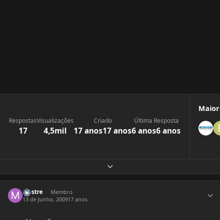
Maior
Respostas
Visualizações
Criado
Última Resposta
17
4,5mil
17 anos
17 anos
6 anos
6 anos
Expandir visão geral do tópico
Estatísticas do autor
Mestre
Membro
13 de Junho, 2009
17 anos