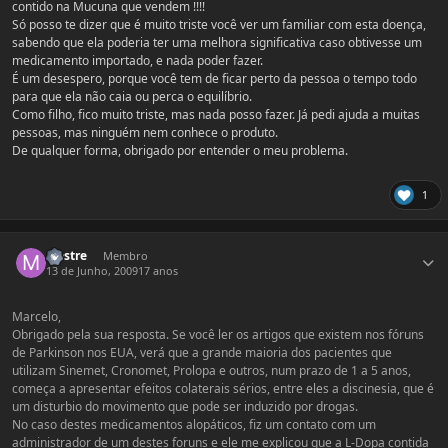
contido na Mucuna que vendem !!!!
Só posso te dizer que é muito triste você ver um familiar com esta doença,
sabendo que ela poderia ter uma melhora significativa caso obtivesse um
medicamento importado, e nada poder fazer.
É um desespero, porque você tem de ficar perto da pessoa o tempo todo
para que ela não caia ou perca o equilíbrio.
Como filho, fico muito triste, mas nada posso fazer. Já pedi ajuda a muitas
pessoas, mas ninguém nem conhece o produto.
De qualquer forma, obrigado por entender o meu problema.
1
Estatísticas do autor
Mestre
Membro
13 de Junho, 2009
17 anos
Marcelo,
Obrigado pela sua resposta. Se você ler os artigos que existem nos fóruns
de Parkinson nos EUA, verá que a grande maioria dos pacientes que
utilizam Sinemet, Cronomet, Prolopa e outros, num prazo de 1 a 5 anos,
começa a apresentar efeitos colaterais sérios, entre eles a discinesia, que é
um disturbio do movimento que pode ser induzido por drogas.
No caso destes medicamentos alopáticos, fiz um contato com um
administrador de um destes foruns e ele me explicou que a L-Dopa contida