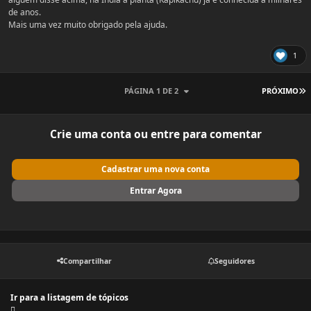
de anos.
Mais uma vez muito obrigado pela ajuda.
1
Ú
PÁGINA 1 DE 2
PRÓXIMO
Crie uma conta ou entre para comentar
Cadastrar uma nova conta
Entrar Agora
Compartilhar
Seguidores
Ir para a listagem de tópicos