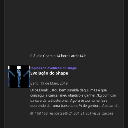
Cláudio Chamini
14 horas atrás
14 h
Evolução do Shape
Tópicos de evolução do shape
Evolução do Shape
Befit
·
19 de Maio, 2019
Oi pessoal!! Estou bem sumida daqui, mas é que
consegui alcançar meu objetivo e ganhei 7kg com uso
da ox e da testosterona. Agora estou numa fase
querendo dar uma baixada no % de gordura. Apesar de
estudar nutrição e saber exatamente o que devo fazer,
168 respostas
21.801 visualizações
gostaria de compartilhamento de treinos e talvez
suplementos para dar energia. Dei uma sumida daqui
porque estou trabalhando muito! Um ritmo bemmmmm