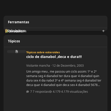
Ferramentas
Calculadoras
Orientadores
Geradores
Tópicos
ciclo de dianabol ,deca e dura!!!
Tópicos sobre esteroides
ciclo de dianabol ,deca e dura!!!
Visitante mancha
·
12 de Dezembro, 2003
Um amigo meu , me passou um ciclo assim: 1º e 2º
semana seg 4 dianabol ter dura quar 4 dianabol quin
dura sex 4 dia nabol 3º e 4º semana seg 4 dianabol ter
deca quar 4 dianabol quin deca sex 4 dianabol 5678
seman vou partir para definição com outros anabolicos.
7 respostas
4.179 visualizações
PERGUNTAS : 1 - GOSTARIA DE SABER A OPNIÃO DE
VCS SOBRE ESSE CICLO? 2 - GOSTARIA DE SABER PQ
ELE ME FALOU P TOMAR OS 4 COMPRIMIDOS DE SEG ,
QUAR E SEX E NÃO TODOS OS DIAS? ELE ME DISS