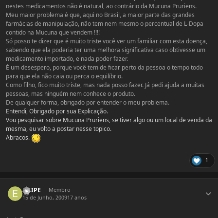
nestes medicamentos não é natural, ao contrário da Mucuna Pruriens.
Meu maior problema é que, aqui no Brasil, a maior parte das grandes
farmácias de manipulação, não tem nem mesmo o percentual de L-Dopa
contido na Mucuna que vendem !!!!
Só posso te dizer que é muito triste você ver um familiar com esta doença,
sabendo que ela poderia ter uma melhora significativa caso obtivesse um
medicamento importado, e nada poder fazer.
É um desespero, porque você tem de ficar perto da pessoa o tempo todo
para que ela não caia ou perca o equilíbrio.
Como filho, fico muito triste, mas nada posso fazer. Já pedi ajuda a muitas
pessoas, mas ninguém nem conhece o produto.
De qualquer forma, obrigado por entender o meu problema.
Entendi, Obrigado por sua Explicação.
Vou pesquisar sobre Mucuna Pruriens, se tiver algo ou um local de venda da
mesma, eu volto a postar nesse topico.
Abracos.
1
Estatísticas do autor
EMIPE
Membro
15 de Junho, 2009
17 anos