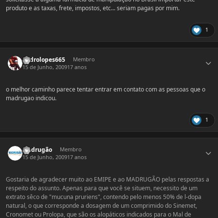
produto e as taxas, frete, impostos, etc... seriam pagas por mim.
1
Estatísticas do autor
pedrolopes665
Membro
15 de Junho, 2009
17 anos
o melhor caminho parece tentar entrar em contato com as pessoas que o
madrugao indicou.
1
Estatísticas do autor
Madrugão
Membro
15 de Junho, 2009
17 anos
Gostaria de agradecer muito ao EMIPE e ao MADRUGÃO pelas respostas a
respeito do assunto. Apenas para que você se situem, necessito de um
extrato sêco de "mucuna pruriens", contendo pelo menos 50% de l-dopa
natural, o que corresponde a dosagem de um comprimido do Sinemet,
Cronomet ou Prolopa, que são os alopáticos indicados para o Mal de