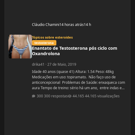
Cláudio Chamini
14 horas atrás
14 h
Enantato de Testosterona pós ciclo com Oxandrolona
Tópicos sobre esteroides
testosterona
Enantato de Testosterona pós ciclo com
Oxandrolona
drika41
·
27 de Maio, 2019
Idade 40 anos (quase 41) Altura: 1.54 Peso: 48kg
Medicações em uso: topiramato. Não faço uso de
anticoncepcional Problemas de Saúde: enxaqueca com
aura Tempo de treino: sério há um ano, entre indas e
vindas 4 anos Ciclos feitos: Março 2019 oxandrolona 5
300 respostas
44.165 visualizações
mg durante 8 semanas, após 10 mg até a 12° semana.
Ciclo proposto com Aes ( Marca) do se e tempo: Proposto
pelo @Apollo Galeno e @Foston, verdade não é um
ciclo, usarei enantato de test