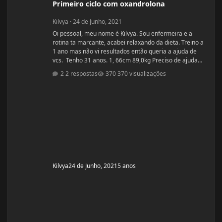
Primeiro ciclo com oxandrolona
Kilvya
·
24 de Junho, 2021
Oi pessoal, meu nome é Kilvya. Sou enfermeira e a
rotina ta marcante, acabei relaxando da dieta. Treino a
1 ano mas não vi resultados então queria a ajuda de
vcs. Tenho 31 anos. 1, 66cm 89,0kg Preciso de ajuda
urgente! Vou mudar a dieta e as séries, então queria
2 respostas
370 visualizações
começar junto com vcs do zero.
Kilvya
24 de Junho, 2021
5 anos