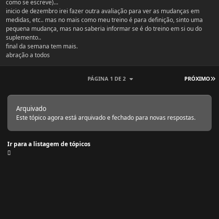
como se escreve)...
inicio de dezembro irei fazer outra avaliação para ver as mudanças em
medidas, etc.. mas no mais como meu treino é para definição, sinto uma
pequena mudança, mas nao saberia informar se é do treino em si ou do
suplemento..
final da semana tem mais.
abração a todos
Ú
PÁGINA 1 DE 2
PRÓXIMO
Arquivado
Este tópico agora está arquivado e fechado para novas respostas.
Ir para a listagem de tópicos