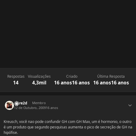
Respostas
Visualizações
Criado
Última Resposta
14
4,3mil
16 anos
16 anos
16 anos
16 anos
Estatísticas do autor
zaire2d
Membro
12 de Outubro, 2009
16 anos
Kreusch, você nao pode confundir GH com GH Max, um é hormonio, o outro
é um produto que segundo pesquisas aumenta o pico de secreção de GH na
hipófise.