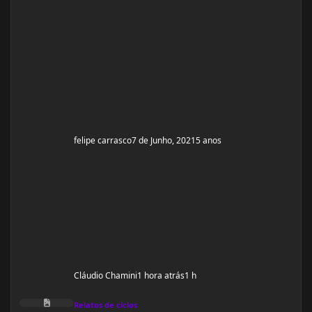
de 10ml com 350mg, porem não achei nada a respeito
em vídeos ou fóruns vendedor me recomendou o uso
desse bulk toda terça e quinta em 1 Ml cada
felipe carrasco
7 de Junho, 2021
5 anos
Cláudio Chamini
1 hora atrás
1 h
Primeiro ciclo com oxandrolona
Relatos de ciclos