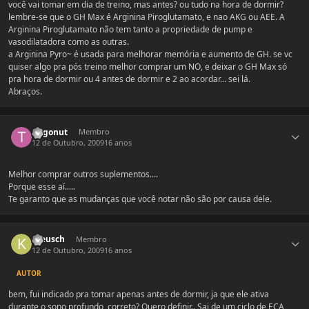
você vai tomar em dia de treino, mas antes? ou tudo na hora de dormir?
lembre-se que o GH Max é Arginina Piroglutamato, e nao AKG ou AEE. A
Arginina Piroglutamato não tem tanto a propriedade de pump e
vasodilatadora como as outras.
a Arginina Pyro~ é usada para melhorar memória e aumento de GH. se vc
quiser algo pra pós treino melhor comprar um NO, e deixar o GH Max só
pra hora de dormir ou 4 antes de dormir e 2 ao acordar... sei lá.
Abraços.
Estatísticas do autor
tiagonut
Membro
12 de Outubro, 2009
16 anos
Melhor comprar outros suplementos....
Porque esse aí.....
Te garanto que as mudanças que você notar não são por causa dele.
Estatísticas do autor
Kreusch
Membro
12 de Outubro, 2009
16 anos
AUTOR
bem, fui indicado pra tomar apenas antes de dormir, ja que ele ativa
durante o sono profundo, correto? Quero definir.. Sai de um ciclo de ECA