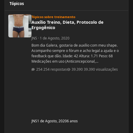
Tópicos
Auxílio Treino, Dieta, Protocolo de Ergogênico
Tópicos sobre treinamento
Auxílio Treino, Dieta, Protocolo de
Ergogênico
JNS
·
1 de Agosto, 2020
Bom dia Galera, gostaria de auxílio com meu shape.
Acompanho sempre o fórum e acho legal a ajuda e o
feedback que dão. Idade: 42 Altura: 1.71 Peso: 68
Medicações em uso (Anticoncepcional,
antidepressivo,anti hipertensivo, etc...): nenhuma
254 respostas
39.390 visualizações
Problemas de Saúde e história de cirurgias: nenhuma
Exames de sangue hormonais recentes OU que tiver
recente= sem exames recentes. Tempo de treino: 15
anos, com interrupções sazonais. Ciclos FEITOS com
dose e tempo: enan
JNS
1 de Agosto, 2020
6 anos