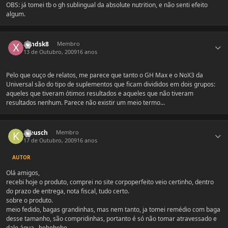
OBS: já tomei tb o gh sublingual da absolute nutrition, e não senti efeito
algum.
Estatísticas do autor
xandsk8
Membro
13 de Outubro, 2009
16 anos
Pelo que ouço de relatos, me parece que tanto o GH Max e o NoX3 da
Universal são do tipo de suplementos que ficam divididos em dois grupos:
aqueles que tiveram ótimos resultados e aqueles que não tiveram
resultados nenhum. Parece não existir um meio termo...
Estatísticas do autor
Kreusch
Membro
17 de Outubro, 2009
16 anos
AUTOR
Olá amigos,
recebi hoje o produto, comprei no site corpoperfeito veio certinho, dentro
do prazo de entrega, nota fiscal, tudo certo.
sobre o produto.
meio fedido, bagas grandinhas, mas nem tanto, ja tomei remédio com baga
desse tamanho, são compridinhas, portanto é só não tomar atravessado e
dale água.. hehehehe.