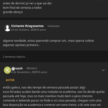
antes de dormir) p/ ver o que vai dar
bom final de semana a todos
grande abraço
Visitante thiagosantos
Visitantes
23 de Outubro, 2009
16 anos
alguma novidade, estou querendo comprar um.. mais queria coletar
algumas opnioes primeiro..
2 semanas depois...
Estatísticas do autor
Kreusch
Membro
4 de Novembro, 2009
16 anos
AUTOR
então galera, nao deu tempo de semana passada postar algo
esse feriadao acabei dando uma matada na academia, nao fui desde quinta
passada até hoje, mas no mais mantive muito bem o peso (mesmo
comendo e bebendo pacas no finde e só coisa pesada), cheguei com uma
boa disposição na academia e comecei um novo treino, o Bi sete (nao sei