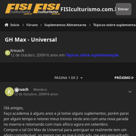
Pular para o conteúdo
FISIculturismo.com.br
Entrar
Início
Fóruns
Suplementos Alimentares
Tópicos sobre suplement
GH Max - Universal
Kreusch
12 de Outubro, 2009
16 anos
em
Tópicos sobre suplementação
Ú
PÁGINA 1 DE 2
PRÓXIMO
Estatísticas do autor
Kreusch
Membro
12 de Outubro, 2009
16 anos
Olá amigos,
Faço academia à alguns anos e já tomei alguns suplementos, porém parei
por algum tempo e retonei meus treinos neste ano com uma nova parada
no inverno e retomando com mais afinco agora em setembro.
Comprei o tal GH Max da Universal para averiguar se realmente tem um
efeito considerável, ao menos par ao que é indicado, me vejo enquadrado.