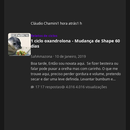
Cláudio Chamini
1 hora atrás
1 h
1 ciclo oxandrolona - Mudança de Shape 60 dias
Relatos de ciclos
1 ciclo oxandrolona - Mudança de Shape 60
dias
SahAmazona
·
10 de Janeiro, 2019
Boa tarde, Então sou novata aqui. Se fizer besteira ou
falar pode puxar a orelha mas com carinho. O que me
trouxe aqui, preciso perder gordura e volume, pretendo
secar e dar uma leve definida. Levantar bumbum e
secar barriguinha, ganha forma nas pernas, costas e
17 respostas
4.016 visualizações
braços, mas nada muito musculoso ou a ponto de
competição ou barriga trincada com coxas volumosas.
Sou fã de mulheres FIN, pena que não nasci com esse
esteriótipo, sou um violoncelo como diz minha mãe e
lutava contra a na