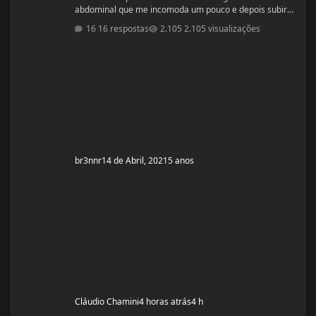
abdominal que me incomoda um pouco e depois subir
pra um off-season bem feito. Fiquem a vontade pra
16 respostas
2.105 visualizações
ajudar! Idade: 24 Altura: 187 Peso: 80
Medicações em uso (Anticoncepcional,
antidepressivo,anti hipertensivo, etc...): nenhuma
Problemas de Saúde e história de cirurgias: nenhum
Exames de sangue h
br3nnr
14 de Abril, 2021
5 anos
Cláudio Chamini
4 horas atrás
4 h