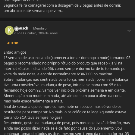
Segunda feira comaçarei com a dosagem de 3 bagas antes de dormir.
um abraço e até semana que vem..
Estatísticas do autor
Kreusch
Membro
23 de Outubro, 2009
16 anos
AUTOR
Então amigos
1° semana de uso iniciando (comecei a tomar domingo a noite) tomando 03
bagas o recomendado no próprio rótulo do produto que recebi (ja vi na
internet rótulos indicando 06). como sempre durmo tarde to tomando por
volta da meia noite, e acordo normalmente 6:30/7:00 no máximo.
Sobre mudanças não senti nada para força, nem nada, porém em balança
tive uma considerável mudança de peso, iniciei a semana com 95 e to
fechando hoje com 92, vamos ver inicio da próxima semana e em diante.
Alimentação nao mudei em nada, até almocei um pouco além da conta,
mas nada exageradamente a mais.
final de semana que sempre compromete um pouco, mas só vendo os
resultados para comparar. No mais, o psicológico ta legal (quando estava
tomando ECA tava sempre no gás)
Resumindo, gostei da mudança de peso, pois meu objetivo é definição, mas
ainda nao posso dizer nada se é de fato por causa do suplemento. Vou
continuar tomando (todos os dias, mesmo sem treino da mesma forma, 03