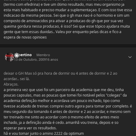
(termo com efedrina) e tive um ótimo resultado, mas meu organismo ja
esta mais habituado e preciso mudar a suplementaçao. E com isso tive essa
indicacao da mesma pessoa. Sei que o gh max nao é o hormonio e sim um
composto de aminoacidos pra ativar a producao do gh que por sua vez
queima gordura nessa producao, é isso? Sei que esse tópico ajudara muita
gente que tem essas duvidas.. Valeu por enquanto pelas dicas e fico a
espera de novas opinioes
Estatísticas do autor
cupertino
Membro
13 de Outubro, 2009
16 anos
deixar o GH Max só pra hora de dormir ou 4 antes de dormir e 2 ao
acordar... sei lá.
Abraços.
a primeira vez que usei foi um parceiro da academia que me deu, tinha
poucas capsulas, mas as poucas que tomei foi notável pelos "colegas" da
academia definição melhor e acordava um pouco inchado, tipo como
tivesse acabado de treinar. comprei outro agora para tomar por completo. é
meu segundo dia tomando 4 antes de dormir e 2 ao acordar, e mesmo sem
ter treinado me sinto ao acordar com o mesmo efeito de antes meio
inchado, ja a definição ainda é cedo. amanhã vou treina, depois e so
esperar para ver os resultados.
hã e vou tomar junto o amino 2222 da optimum