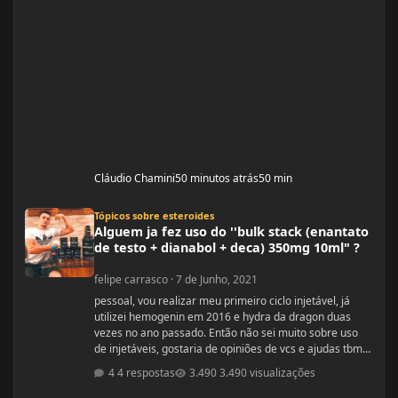
Cláudio Chamini
50 minutos atrás
50 min
Alguem ja fez uso do ''bulk stack (enantato de testo + dianabol + deca) 350mg
Tópicos sobre esteroides
Alguem ja fez uso do ''bulk stack (enantato
de testo + dianabol + deca) 350mg 10ml" ?
felipe carrasco
·
7 de Junho, 2021
pessoal, vou realizar meu primeiro ciclo injetável, já
utilizei hemogenin em 2016 e hydra da dragon duas
vezes no ano passado. Então não sei muito sobre uso
de injetáveis, gostaria de opiniões de vcs e ajudas tbm
são bem vindas estava procurando e achei esse bulk
4 respostas
3.490 visualizações
stack que é formado por ENANTATO DE
TESTOSTERONA + DIANABOL + DECA em uma ampola