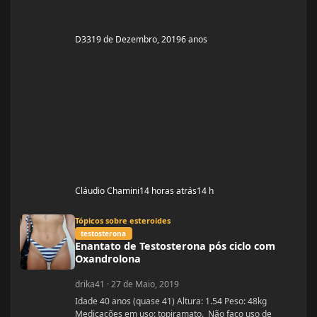
D33
19 de Dezembro, 2019
6 anos
Cláudio Chamini
14 horas atrás
14 h
Enantato de Testosterona pós ciclo com Oxandrolona
Tópicos sobre esteroides
testosterona
Enantato de Testosterona pós ciclo com
Oxandrolona
drika41
·
27 de Maio, 2019
Idade 40 anos (quase 41) Altura: 1.54 Peso: 48kg
Medicações em uso: topiramato. Não faço uso de