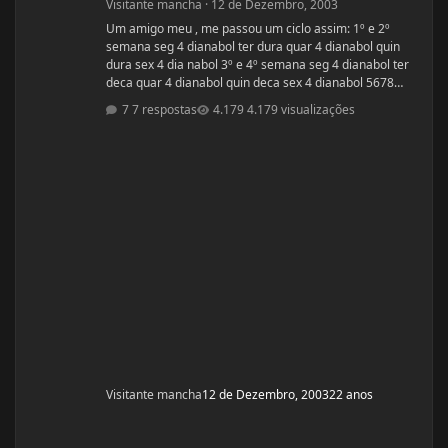
Visitante mancha
·
12 de Dezembro, 2003
Um amigo meu , me passou um ciclo assim: 1º e 2º
semana seg 4 dianabol ter dura quar 4 dianabol quin
dura sex 4 dia nabol 3º e 4º semana seg 4 dianabol ter
deca quar 4 dianabol quin deca sex 4 dianabol 5678
seman vou partir para definição com outros anabolicos.
7 respostas
4.179 visualizações
PERGUNTAS : 1 - GOSTARIA DE SABER A OPNIÃO DE
VCS SOBRE ESSE CICLO? 2 - GOSTARIA DE SABER PQ
ELE ME FALOU P TOMAR OS 4 COMPRIMIDOS DE SEG ,
QUAR E SEX E NÃO TODOS OS DIAS? ELE ME DISS
Visitante mancha
12 de Dezembro, 2003
22 anos