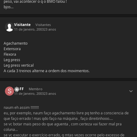
peso, vai acontecer o q o BMO falou !
bjos...
Visitante
Visitantes
11 de Janeiro, 2003
23 anos
Agachamento
Extensora
Flexora
Leg press
Leg press vertical
A cada 3 treinos alterne a ordem dos movimentos.
Estatísticas do autor
staFF
Membro
11 de Janeiro, 2003
23 anos
naum eh assim !!!!!!!!!
eu, por exemplo, naum faço agachamento livre pq tenho a consciencia de
que faço errado ! mas qdo faço na máquina , faço direitinhooo....
se vc botar mais peso do que aguenta , com certeza vai fazer mal pra
coluna...
se vc executar o exercício errado, q mtas vezes ocorre pelo excesso de