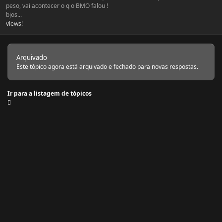
peso, vai acontecer o q o BMO falou !
bjos...
vlews!
Arquivado
Este tópico agora está arquivado e fechado para novas respostas.
Ir para a listagem de tópicos