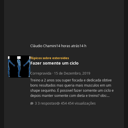
Cláudio Chamini
14 horas atrás
14 h
Fazer somente um ciclo
Tópicos sobre esteroides
Fazer somente um ciclo
Correpravida
·
15 de Dezembro, 2019
Treino a 2 anos sou super focada e dedicada obtive
bons resultados mas queria mais musculos em um
shape sequinho. É possivel fazer somente um ciclo e
depois manter somente com dieta e treino? obs:
desculpe se ja tiver esse tópico, procurei mais não
3 respostas
454 visualizações
encontrei