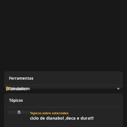
Ferramentas
Calculadoras
Orientadores
Geradores
Tópicos
ciclo de dianabol ,deca e dura!!!
Tópicos sobre esteroides
ciclo de dianabol ,deca e dura!!!