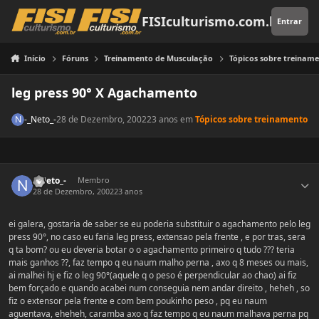
Pular para o conteúdo
FISIculturismo.com.br
Entrar
Início
Fóruns
Treinamento de Musculação
Tópicos sobre treinam
leg press 90° X Agachamento
-_Neto_-
28 de Dezembro, 2002
23 anos
em
Tópicos sobre treinamento
Estatísticas do autor
-_Neto_-
Membro
28 de Dezembro, 2002
23 anos
ei galera, gostaria de saber se eu poderia substituir o agachamento pelo leg
press 90°, no caso eu faria leg press, extensao pela frente , e por tras, sera
q ta bom? ou eu deveria botar o o agachamento primeiro q tudo ??? teria
mais ganhos ??, faz tempo q eu naum malho perna , axo q 8 meses ou mais,
ai malhei hj e fiz o leg 90°(aquele q o peso é perpendicular ao chao) ai fiz
bem forçado e quando acabei num conseguia nem andar direito , heheh , so
fiz o extensor pela frente e com bem poukinho peso , pq eu naum
aguentava, eheheh, caramba axo q faz tempo q eu naum malhava perna pq