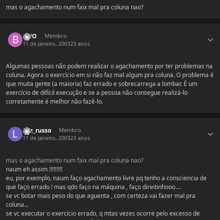
mas o agachamento num faix mal pra coluna nao?
Estatísticas do autor
BMO
Membro
11 de Janeiro, 2003
23 anos
Algumas pessoas não podem realizar o agachamento por ter problemas na
coluna. Agora o exercício em si não faz mal algum pra coluna. O problema é
que muita gente (a maioria) faz errado e sobrecarrega a lombar. É um
exercício de difícil execução e se a pessoa não consegue realizá-lo
corretamente é melhor não fazê-lo.
Estatísticas do autor
laiz_russo
Membro
11 de Janeiro, 2003
23 anos
mas o agachamento num faix mal pra coluna nao?
naum eh assim !!!!!!!!!
eu, por exemplo, naum faço agachamento livre pq tenho a consciencia de
que faço errado ! mas qdo faço na máquina , faço direitinhooo....
se vc botar mais peso do que aguenta , com certeza vai fazer mal pra
coluna...
se vc executar o exercício errado, q mtas vezes ocorre pelo excesso de