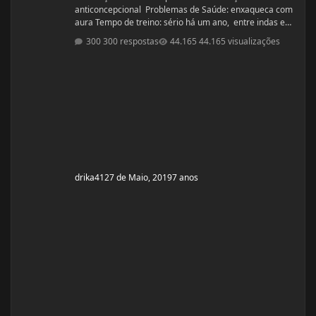
anticoncepcional Problemas de Saúde: enxaqueca com
aura Tempo de treino: sério há um ano, entre indas e
vindas 4 anos Ciclos feitos: Março 2019 oxandrolona 5
300 respostas
44.165 visualizações
mg durante 8 semanas, após 10 mg até a 12° semana.
Ciclo proposto com Aes ( Marca) do se e tempo: Proposto
pelo @Apollo Galeno e @Foston, verdade não é um
ciclo, usarei enantato de test
drika41
27 de Maio, 2019
7 anos