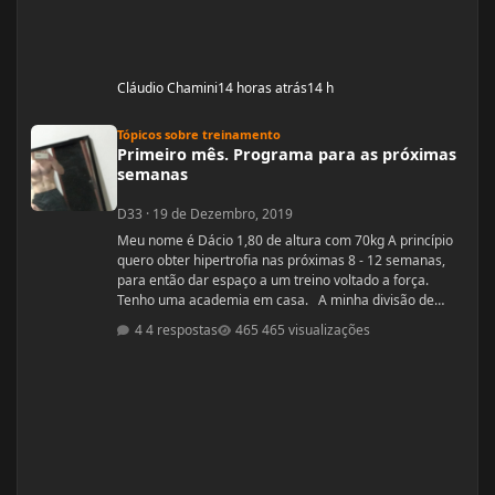
Cláudio Chamini
14 horas atrás
14 h
Primeiro mês. Programa para as próximas semanas
Tópicos sobre treinamento
Primeiro mês. Programa para as próximas
semanas
D33
·
19 de Dezembro, 2019
Meu nome é Dácio 1,80 de altura com 70kg A princípio
quero obter hipertrofia nas próximas 8 - 12 semanas,
para então dar espaço a um treino voltado a força.
Tenho uma academia em casa. A minha divisão de
treino atual segue: Seg: Agachamento 3x8 - 100kg
4 respostas
465 visualizações
RDL: 3x8 - 37,5kg Panturilha com uma perna 3x20 - 8kg
Supino: 3x8 - 60kg (quero melhorar isso aqui, horrível)
Voador com superband: 3x12 - Super Resistente. Pull
ups: 3x8 - 15kg (+ c