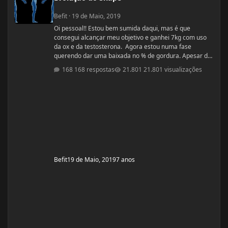
Befit
·
19 de Maio, 2019
Oi pessoal!! Estou bem sumida daqui, mas é que
consegui alcançar meu objetivo e ganhei 7kg com uso
da ox e da testosterona. Agora estou numa fase
querendo dar uma baixada no % de gordura. Apesar de
estudar nutrição e saber exatamente o que devo fazer,
168 respostas
21.801 visualizações
gostaria de compartilhamento de treinos e talvez
suplementos para dar energia. Dei uma sumida daqui
porque estou trabalhando muito! Um ritmo bemmmmm
complicado! Mas já estou organizada para treinamento
e dieta. Estou com um corpo legal, mas
Befit
19 de Maio, 2019
7 anos