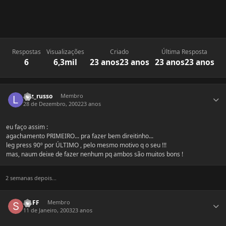
Respostas
Visualizações
Criado
Última Resposta
6
6,3mil
23 anos
23 anos
23 anos
23 anos
Estatísticas do autor
laiz_russo
Membro
28 de Dezembro, 2002
23 anos
eu faço assim :
agachamento PRIMEIRO... pra fazer bem direitinho...
leg press 90º por ÚLTIMO , pelo mesmo motivo q o seu !!!
mas, naum deixe de fazer nenhum pq ambos são muitos bons !
2 semanas depois...
Estatísticas do autor
staFF
Membro
11 de Janeiro, 2003
23 anos