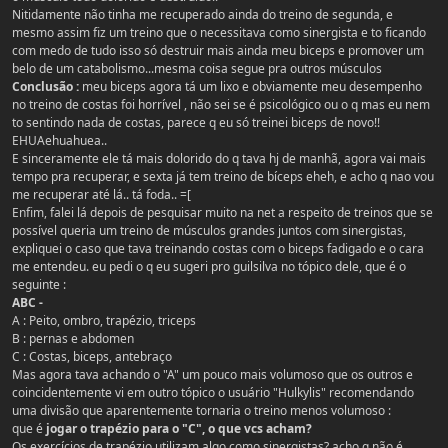
Nitidamente não tinha me recuperado ainda do treino de segunda, e
mesmo assim fiz um treino que o necessitava como sinergista e to ficando
com medo de tudo isso só destruir mais ainda meu biceps e promover um
belo de um catabolismo...mesma coisa segue pra outros músculos
Conclusão :
meu biceps agora tá um lixo e obviamente meu desempenho
no treino de costas foi horrível , não sei se é psicológico ou o q mas eu nem
to sentindo nada de costas, parece q eu só treinei biceps de novo!!
EHUAehuahuea..
E sinceramente ele tá mais dolorido do q tava hj de manhã, agora vai mais
tempo pra recuperar, e sexta já tem treino de bíceps eheh, e acho q nao vou
me recuperar até lá.. tá foda.. =[
Enfim, falei lá depois de pesquisar muito na net a respeito de treinos que se
possível queria um treino de músculos grandes juntos com sinergistas,
expliquei o caso que tava treinando costas com o biceps fadigado e o cara
me entendeu. eu pedi o q eu sugeri pro guilsilva no tópico dele, que é o
seguinte :
ABC -
A : Peito, ombro, trapézio, triceps
B : pernas e abdomen
C : Costas, biceps, antebraço
Mas agora tava achando o "A" um pouco mais volumoso que os outros e
coincidentemente vi em outro tópico o usuário "Hulkylis" recomendando
uma divisão que aparentemente tornaria o treino menos volumoso :
que é
jogar o trapézio para o "C", o que vcs acham?
Os exercícios de trapézio utilizam algo como sinergistas? acho q não é