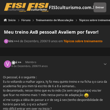
Pular para o conteúdo
FISIculturismo.com.br
Entrar
Início
Fóruns
Treinamento de Musculação
Tópicos sobre treinam
Meu treino AxB pessoal! Avaliem por favor!
Vini >>
4 de Dezembro, 2006
19 anos
em
Tópicos sobre treinamento
Estatísticas do autor
Vini >>
Membro
4 de Dezembro, 2006
19 anos
Oi pessoal, é o seguinte :
Eu to voltando a malhar agora, hj fiz meu quinto treino e na ficha q o cara da
academia fez pra mim tá escrito de 6 a 8 a semanas..
to desanimado, nesse ritmo que eu to indo (3x sem seg/qua/sex) vou ter
que ficar no mínimo mais 1 mês nessa porra de adaptação
aí me surgiu a idéia de passar a ir de seg à sex (tenho desponibilidade de
horário para tal), o q vcs acham?
mto difícil entrar em over no ínicio ?