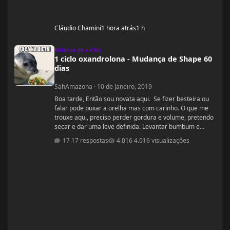
Cláudio Chamini
1 hora atrás
1 h
1 ciclo oxandrolona - Mudança de Shape 60 dias
Relatos de ciclos
1 ciclo oxandrolona - Mudança de Shape 60
dias
SahAmazona
·
10 de Janeiro, 2019
Boa tarde, Então sou novata aqui. Se fizer besteira ou
falar pode puxar a orelha mas com carinho. O que me
trouxe aqui, preciso perder gordura e volume, pretendo
secar e dar uma leve definida. Levantar bumbum e
secar barriguinha, ganha forma nas pernas, costas e
17 respostas
4.016 visualizações
braços, mas nada muito musculoso ou a ponto de
competição ou barriga trincada com coxas volumosas.
Sou fã de mulheres FIN, pena que não nasci com esse
esteriótipo, sou um violoncelo como diz minha mãe e
lutava contra a na