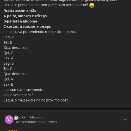
músculo pequeno mas sempre é bom perguntar né!
ficaria assim então:
A-peito, ombros e tríceps
B-pernas e abdome
C-costas, trapézios e bíceps
e eu estava pretendendo treinar 4x semana..
Seg. A
Ter. B
Qua. descanso
Qui. C
Sex. A
Seg. B
Ter. C
Qua. descanso
Qui. A
Sex. B
e assim sucessivamente.
o que vcs acham ?
Segue o meu ex-treino no próximo post...
Estatísticas do autor
Vini >>
Membro
6 de Dezembro, 2006
19 anos