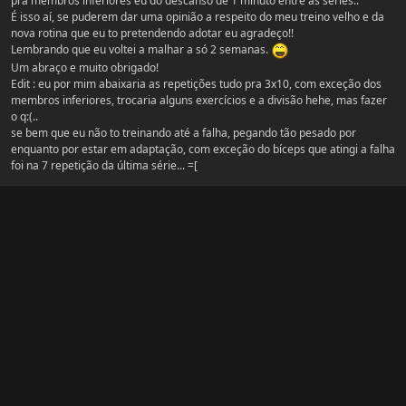
pra membros inferiores eu do descanso de 1 minuto entre as séries..
É isso aí, se puderem dar uma opinião a respeito do meu treino velho e da
nova rotina que eu to pretendendo adotar eu agradeço!!
Lembrando que eu voltei a malhar a só 2 semanas.
Um abraço e muito obrigado!
Edit : eu por mim abaixaria as repetições tudo pra 3x10, com exceção dos
membros inferiores, trocaria alguns exercícios e a divisão hehe, mas fazer
o q:(..
se bem que eu não to treinando até a falha, pegando tão pesado por
enquanto por estar em adaptação, com exceção do bíceps que atingi a falha
foi na 7 repetição da última série... =[