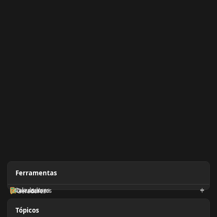
Ferramentas
Calculadoras
Orientadores
Geradores
Tópicos