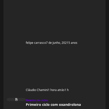
em vídeos ou fóruns vendedor me recomendou o uso
desse bulk toda terça e quinta em 1 Ml cada
felipe carrasco
7 de Junho, 2021
5 anos
Cláudio Chamini
1 hora atrás
1 h
Primeiro ciclo com oxandrolona
Relatos de ciclos
Primeiro ciclo com oxandrolona