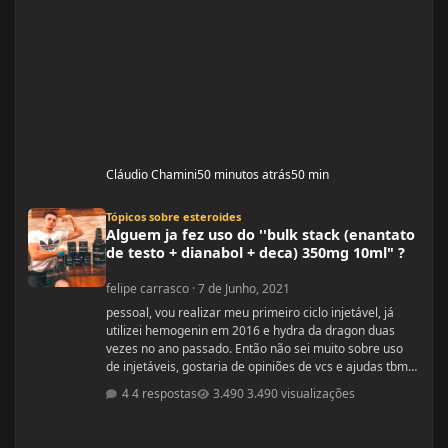
Cláudio Chamini
50 minutos atrás
50 min
Alguem ja fez uso do ''bulk stack (enantato de testo + dianabol + deca) 350mg
Tópicos sobre esteroides
Alguem ja fez uso do ''bulk stack (enantato
de testo + dianabol + deca) 350mg 10ml" ?
felipe carrasco
·
7 de Junho, 2021
pessoal, vou realizar meu primeiro ciclo injetável, já
utilizei hemogenin em 2016 e hydra da dragon duas
vezes no ano passado. Então não sei muito sobre uso
de injetáveis, gostaria de opiniões de vcs e ajudas tbm
são bem vindas estava procurando e achei esse bulk
4 respostas
3.490 visualizações
stack que é formado por ENANTATO DE
TESTOSTERONA + DIANABOL + DECA em uma ampola
de 10ml com 350mg, porem não achei nada a respeito