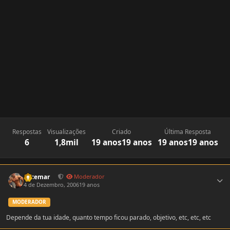
Respostas
Visualizações
Criado
Última Resposta
6
1,8mil
19 anos
19 anos
19 anos
19 anos
Estatísticas do autor
Locemar
Moderador
4 de Dezembro, 2006
19 anos
MODERADOR
Depende da tua idade, quanto tempo ficou parado, objetivo, etc, etc, etc