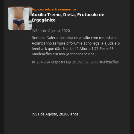
Auxílio Treino, Dieta, Protocolo de Ergogênico
Tópicos sobre treinamento
Auxílio Treino, Dieta, Protocolo de
Ergogênico
JNS
·
1 de Agosto, 2020
Bom dia Galera, gostaria de auxílio com meu shape.
Acompanho sempre o fórum e acho legal a ajuda e o
feedback que dão. Idade: 42 Altura: 1.71 Peso: 68
Medicações em uso (Anticoncepcional,
antidepressivo,anti hipertensivo, etc...): nenhuma
254 respostas
39.390 visualizações
Problemas de Saúde e história de cirurgias: nenhuma
Exames de sangue hormonais recentes OU que tiver
recente= sem exames recentes. Tempo de treino: 15
anos, com interrupções sazonais. Ciclos FEITOS com
dose e tempo: enan
JNS
1 de Agosto, 2020
6 anos