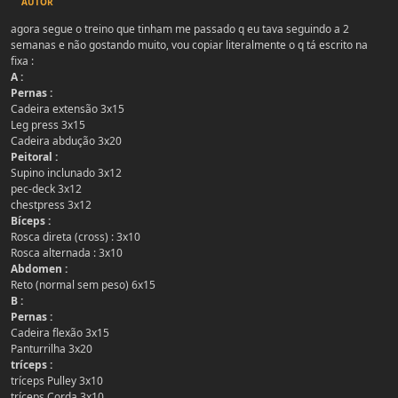
AUTOR
agora segue o treino que tinham me passado q eu tava seguindo a 2
semanas e não gostando muito, vou copiar literalmente o q tá escrito na
fixa :
A :
Pernas :
Cadeira extensão 3x15
Leg press 3x15
Cadeira abdução 3x20
Peitoral :
Supino inclunado 3x12
pec-deck 3x12
chestpress 3x12
Bíceps :
Rosca direta (cross) : 3x10
Rosca alternada : 3x10
Abdomen :
Reto (normal sem peso) 6x15
B :
Pernas :
Cadeira flexão 3x15
Panturrilha 3x20
tríceps :
tríceps Pulley 3x10
tríceps Corda 3x10