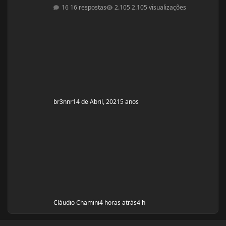
pra um off-season bem feito. Fiquem a vontade pra
16 respostas
2.105 visualizações
ajudar! Idade: 24 Altura: 187 Peso: 80
Medicações em uso (Anticoncepcional,
antidepressivo,anti hipertensivo, etc...): nenhuma
Problemas de Saúde e história de cirurgias: nenhum
Exames de sangue h
br3nnr
14 de Abril, 2021
5 anos
Cláudio Chamini
4 horas atrás
4 h