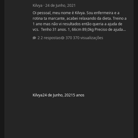
Kilvya
·
24 de Junho, 2021
Oi pessoal, meu nome é Kilvya. Sou enfermeira e a
rotina ta marcante, acabei relaxando da dieta. Treino a
1 ano mas não vi resultados então queria a ajuda de
vcs. Tenho 31 anos. 1, 66cm 89,0kg Preciso de ajuda
urgente! Vou mudar a dieta e as séries, então queria
2 respostas
370 visualizações
começar junto com vcs do zero.
Kilvya
24 de Junho, 2021
5 anos