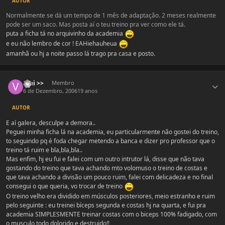
AUTOR
Normalmente se dá um tempo de 1 mês de adaptação. 2 meses realmente
pode ser um saco. Mas posta aí o teu treino pra ver como ele tá.
puta a ficha tá no arquivinho da academia
e eu não lembro de cor ! EAHiehauheua
amanhã ou hj a noite passo lá trago pra casa e posto.
Estatísticas do autor
Vini >>
Membro
6 de Dezembro, 2006
19 anos
AUTOR
E aí galera, desculpe a demora..
Peguei minha ficha lá na academia, eu particularmente não gostei do treino,
to seguindo pq é foda chegar metendo a banca e dizer pro professor que o
treino tá ruim e bla,bla,bla..
Mas enfim, hj eu fui e falei com um outro intrutor lá, disse que não tava
gostando do treino que tava achando mto volomuso o treino de costas e
que tava achando a divisão um pouco ruim, falei com delicadeza e no final
consegui o que queria, vo trocar de treino
O treino velho era dividido em músculos posteriores, meio estranho e ruim
pelo seguinte : eu treinei bíceps segunda e costas hj na quarta, e fui pra
academia SIMPLESMENTE treinar costas com o biceps 100% fadigado, com
o musculo todo dolorido e destruido!!