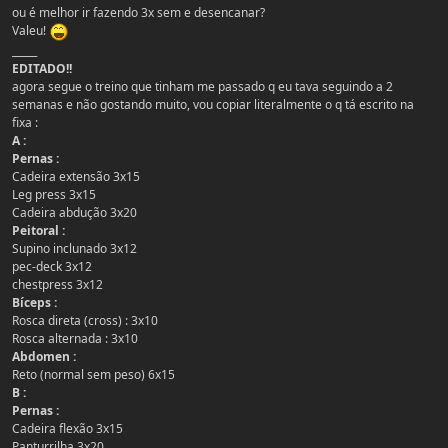
ou é melhor ir fazendo 3x sem e desencanar?
Valeu!
_____
EDITADO!!
agora segue o treino que tinham me passado q eu tava seguindo a 2
semanas e não gostando muito, vou copiar literalmente o q tá escrito na
fixa :
A :
Pernas :
Cadeira extensão 3x15
Leg press 3x15
Cadeira abdução 3x20
Peitoral :
Supino inclunado 3x12
pec-deck 3x12
chestpress 3x12
Bíceps :
Rosca direta (cross) : 3x10
Rosca alternada : 3x10
Abdomen :
Reto (normal sem peso) 6x15
B :
Pernas :
Cadeira flexão 3x15
Panturrilha 3x20