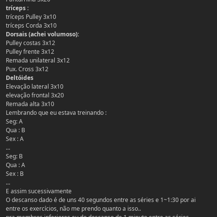
tríceps :
tríceps Pulley 3x10
tríceps Corda 3x10
Dorsais (achei volumoso):
Pulley costas 3x12
Pulley frente 3x12
Remada unilateral 3x12
Pux. Cross 3x12
Deltóides
Elevação lateral 3x10
elevação frontal 3x20
Remada alta 3x10
Lembrando que eu estava treinando :
Seg: A
Qua : B
Sex : A
...
Seg: B
Qua : A
Sex : B
...
E assim sucessivamente
O descanso dado é de uns 40 segundos entre as séries e 1~1:30 por ai
entre os exercícios, não me prendo quanto a isso..