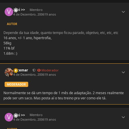
Estatísticas do autor
Vini >>
Membro
4 de Dezembro, 2006
19 anos
AUTOR
Depende da tua idade, quanto tempo ficou parado, objetivo, etc, etc, etc
16 anos, +/- 1 ano, hipertrofia,
58kg
11% bf
1.68m : )
Estatísticas do autor
Locemar
Moderador
4 de Dezembro, 2006
19 anos
MODERADOR
Normalmente se dá um tempo de 1 mês de adaptação. 2 meses realmente
pode ser um saco. Mas posta aí o teu treino pra ver como ele tá.
Estatísticas do autor
Vini >>
Membro
4 de Dezembro, 2006
19 anos