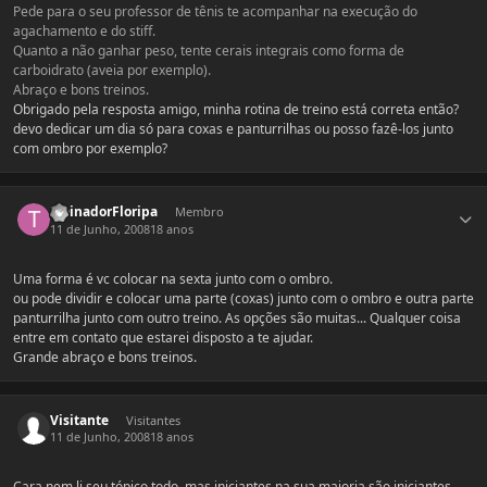
Pede para o seu professor de tênis te acompanhar na execução do
agachamento e do stiff.
Quanto a não ganhar peso, tente cerais integrais como forma de
carboidrato (aveia por exemplo).
Abraço e bons treinos.
Obrigado pela resposta amigo, minha rotina de treino está correta então?
devo dedicar um dia só para coxas e panturrilhas ou posso fazê-los junto
com ombro por exemplo?
Estatísticas do autor
TreinadorFloripa
Membro
11 de Junho, 2008
18 anos
Uma forma é vc colocar na sexta junto com o ombro.
ou pode dividir e colocar uma parte (coxas) junto com o ombro e outra parte
panturrilha junto com outro treino. As opções são muitas... Qualquer coisa
entre em contato que estarei disposto a te ajudar.
Grande abraço e bons treinos.
Visitante
Visitantes
11 de Junho, 2008
18 anos
Cara nem li seu tópico todo, mas iniciantes na sua maioria são iniciantes.