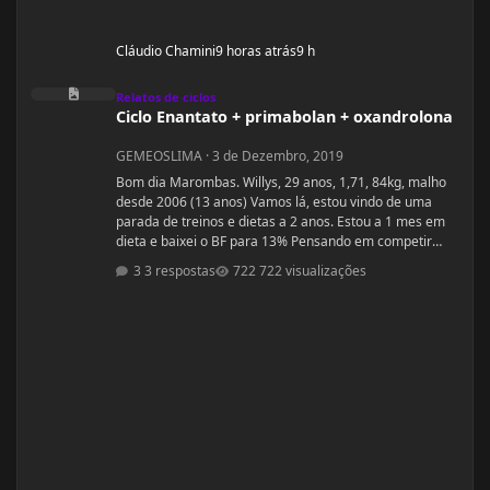
Cláudio Chamini
9 horas atrás
9 h
Ciclo Enantato + primabolan + oxandrolona
Relatos de ciclos
Ciclo Enantato + primabolan + oxandrolona
GEMEOSLIMA
·
3 de Dezembro, 2019
Bom dia Marombas. Willys, 29 anos, 1,71, 84kg, malho
desde 2006 (13 anos) Vamos lá, estou vindo de uma
parada de treinos e dietas a 2 anos. Estou a 1 mes em
dieta e baixei o BF para 13% Pensando em competir
estreantes ano que vem se tudo ocorrer bem até abril.
3 respostas
722 visualizações
(Secar e corrigir os pontos fracos) Anexo, os exames
laboratoriais. Fechei com um atleta e treinador pra ver
se em 6 meses monto a armadura, rs! Segue o
protocolo passado por ele: Enantato 250mg 2x seman