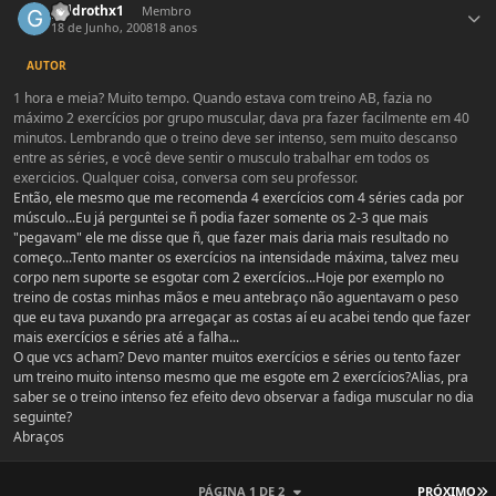
galdrothx1
Membro
18 de Junho, 2008
18 anos
AUTOR
1 hora e meia? Muito tempo. Quando estava com treino AB, fazia no
máximo 2 exercícios por grupo muscular, dava pra fazer facilmente em 40
minutos. Lembrando que o treino deve ser intenso, sem muito descanso
entre as séries, e você deve sentir o musculo trabalhar em todos os
exercicios. Qualquer coisa, conversa com seu professor.
Então, ele mesmo que me recomenda 4 exercícios com 4 séries cada por
músculo...Eu já perguntei se ñ podia fazer somente os 2-3 que mais
"pegavam" ele me disse que ñ, que fazer mais daria mais resultado no
começo...Tento manter os exercícios na intensidade máxima, talvez meu
corpo nem suporte se esgotar com 2 exercícios...Hoje por exemplo no
treino de costas minhas mãos e meu antebraço não aguentavam o peso
que eu tava puxando pra arregaçar as costas aí eu acabei tendo que fazer
mais exercícios e séries até a falha...
O que vcs acham? Devo manter muitos exercícios e séries ou tento fazer
um treino muito intenso mesmo que me esgote em 2 exercícios?Alias, pra
saber se o treino intenso fez efeito devo observar a fadiga muscular no dia
seguinte?
Abraços
Ú
PÁGINA 1 DE 2
PRÓXIMO