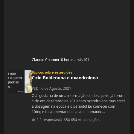
Cláudio Chamini
10 horas atrás
10 h
Ciclo Boldenona e oxandrolona
Tópicos sobre esteroides
Ciclo Boldenona e oxandrolona
PSD
·
6 de Agosto, 2021
Olá gostaria de uma informação de dosagens, já fiz um
ciclo em dezembro de 2019 com oxandrolona mas errei
a dosagem na época e o período! Eu comecei com
10mg e fui aumentando e acabei tomando
60mg porque entendi errado foram 4 semanas tive
3 respostas
654 visualizações
ganhos de 5 quilos. Eu já treinava na época a 4 anos já
tinha ganhos bem bons até sem recursos
anabolizantes só que eu tinha perdido peso eu queria