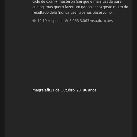
ciclo de oxan + masteron (sei que é mais usada para
culting, mas quero fazer um ganho seco) gosto muito do
resultado dela (nunca usei, apenas observo no
pessoal). ja fiz 2 ciclos de oxandrolona 1 em 2016(6
19 respostas
3.063 visualizações
semanas) e outro 2017.(6 semanas) , mas o meu
objetivo do tópico mesmo é sobre a dieta. Quero fazer
uma dieta bulking limpa, não tenho a necessidade de
ganhar muito peso, apenas melhorar a qualidade
muscular e ganhar um pouco de ma
magrelafit
31 de Outubro, 2019
6 anos