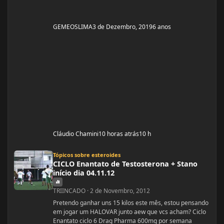
GEMEOSLIMA
3 de Dezembro, 2019
6 anos
Cláudio Chamini
10 horas atrás
10 h
CICLO Enantato de Testosterona + Stano início dia 04.11.12
Tópicos sobre esteroides
CICLO Enantato de Testosterona + Stano
início dia 04.11.12
TRIINCADO
·
2 de Novembro, 2012
Pretendo ganhar uns 15 kilos este mês, estou pensando
em jogar um HALOVAR junto aew que vcs acham? Ciclo
Enantato ciclo 6 Drag Pharma 600mg por semana