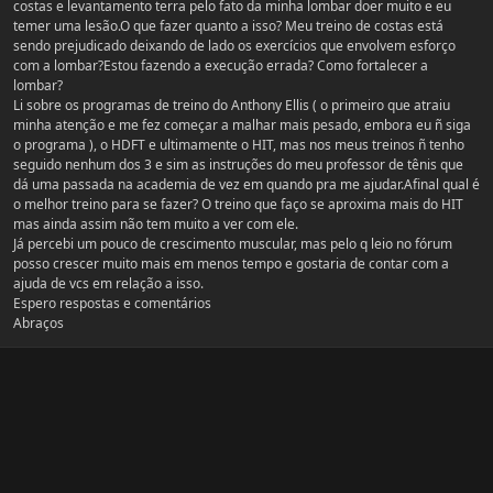
costas e levantamento terra pelo fato da minha lombar doer muito e eu
temer uma lesão.O que fazer quanto a isso? Meu treino de costas está
sendo prejudicado deixando de lado os exercícios que envolvem esforço
com a lombar?Estou fazendo a execução errada? Como fortalecer a
lombar?
Li sobre os programas de treino do Anthony Ellis ( o primeiro que atraiu
minha atenção e me fez começar a malhar mais pesado, embora eu ñ siga
o programa ), o HDFT e ultimamente o HIT, mas nos meus treinos ñ tenho
seguido nenhum dos 3 e sim as instruções do meu professor de tênis que
dá uma passada na academia de vez em quando pra me ajudar.Afinal qual é
o melhor treino para se fazer? O treino que faço se aproxima mais do HIT
mas ainda assim não tem muito a ver com ele.
Já percebi um pouco de crescimento muscular, mas pelo q leio no fórum
posso crescer muito mais em menos tempo e gostaria de contar com a
ajuda de vcs em relação a isso.
Espero respostas e comentários
Abraços