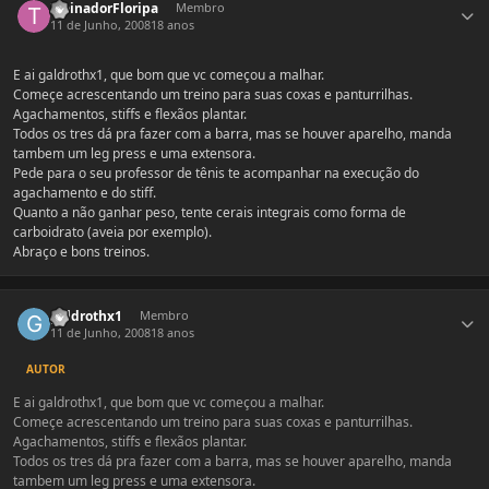
TreinadorFloripa
Membro
11 de Junho, 2008
18 anos
E ai galdrothx1, que bom que vc começou a malhar.
Começe acrescentando um treino para suas coxas e panturrilhas.
Agachamentos, stiffs e flexãos plantar.
Todos os tres dá pra fazer com a barra, mas se houver aparelho, manda
tambem um leg press e uma extensora.
Pede para o seu professor de tênis te acompanhar na execução do
agachamento e do stiff.
Quanto a não ganhar peso, tente cerais integrais como forma de
carboidrato (aveia por exemplo).
Abraço e bons treinos.
Estatísticas do autor
galdrothx1
Membro
11 de Junho, 2008
18 anos
AUTOR
E ai galdrothx1, que bom que vc começou a malhar.
Começe acrescentando um treino para suas coxas e panturrilhas.
Agachamentos, stiffs e flexãos plantar.
Todos os tres dá pra fazer com a barra, mas se houver aparelho, manda
tambem um leg press e uma extensora.