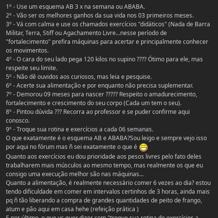
1º - Use um esquema AB 3 x na semana ou ABABA.
2º - Vão ser os melhores ganhos da sua vida nos 03 primeiros meses.
3º - Vá com calma e use os chamados exercícios "didáticos" (Nada de Barra
Militar, Terra, Stiff ou Agachamento Livre...nesse período de
"fortalecimento" prefira máquinas para acertar e principalmente conhecer
os movimentos.
4º - O cara do seu lado pega 120 kilos no supino ???? Ótimo para ele, mas
respeite seu limite.
5º - Não dê ouvidos aos curiosos, mas leia e pesquise.
6º - Acerte sua alimentação e por enquanto não precisa suplementar.
7º - Demorou 09 meses para nascer ????? Respeito o amadurecimento,
fortalecimento e crescimento do seu corpo (Cada um tem o seu).
8º - Pintou dúvida ??? Recorra ao professor e se puder confirme aqui
conosco.
9º - Troque sua rotina e exercícios a cada 06 semanas.
O que exatamente é o esquema AB e ABABA?Sou leigo e sempre vejo isso
por aqui no fórum mas ñ sei exatamente o que é
Quanto aos exercícios eu dou prioridade aos pesos livres pelo fato deles
trabalharem mais músculos ao mesmo tempo, mas realmente os que eu
consigo uma execução melhor são nas máquinas...
Quanto a alimentação, é realmente necessário comer 6 vezes ao dia? estou
tendo dificuldade em comer em intervalos certinhos de 3 horas, ainda mais
pq ñ tão liberando a compra de grandes quantidades de peito de frango,
atum e pão aqui em casa hehe (refeição prática )
E por último, o que vc quer dizer com "troque sua rotina de exercícios a