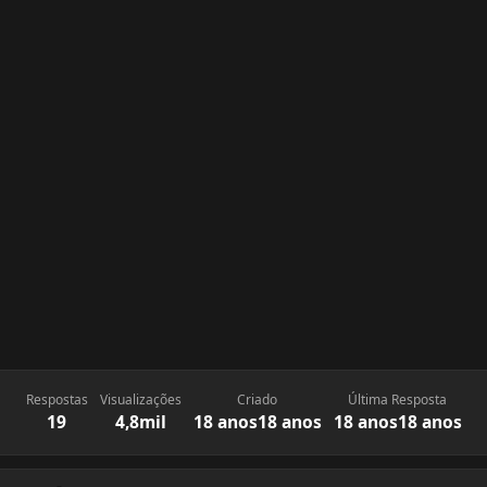
Respostas
Visualizações
Criado
Última Resposta
19
4,8mil
18 anos
18 anos
18 anos
18 anos
Estatísticas do autor