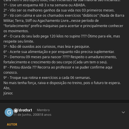
1º - Use um esquema AB 3 x na semana ou ABABA.
2º - Vão ser os melhores ganhos da sua vida nos 03 primeiros meses.
3º - Vá com calma e use os chamados exercícios "didáticos" (Nada de Barra
Militar, Terra, Stiff ou Agachamento Livre...nesse período de
"fortalecimento" prefira máquinas para acertar e principalmente conhecer
os movimentos.
4º - O cara do seu lado pega 120 kilos no supino ???? Ótimo para ele, mas
respeite seu limite.
5º - Não dê ouvidos aos curiosos, mas leia e pesquise.
6º - Acerte sua alimentação e por enquanto não precisa suplementar.
7º - Demorou 09 meses para nascer ????? Respeito o amadurecimento,
fortalecimento e crescimento do seu corpo (Cada um tem o seu).
8º - Pintou dúvida ??? Recorra ao professor e se puder confirme aqui
conosco.
9º - Troque sua rotina e exercícios a cada 06 semanas.
No mais tenha força, raiva e disposição no treino, pois o futuro te espera.
Abs,
Júnior.
Estatísticas do autor
galdrothx1
Membro
11 de Junho, 2008
18 anos
AUTOR