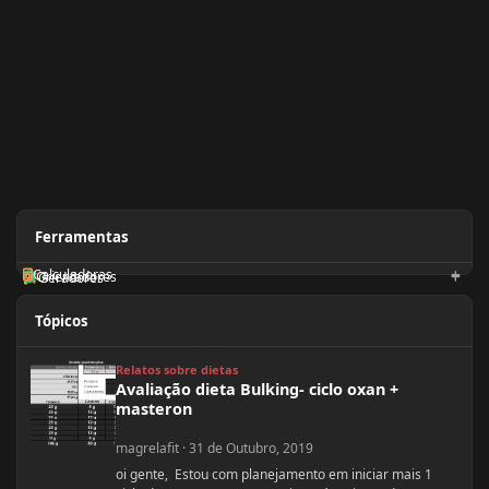
Ferramentas
Calculadoras
Orientadores
Geradores
Tópicos
Avaliação dieta Bulking- ciclo oxan + masteron
Relatos sobre dietas
Avaliação dieta Bulking- ciclo oxan +
masteron
magrelafit
·
31 de Outubro, 2019
oi gente, Estou com planejamento em iniciar mais 1