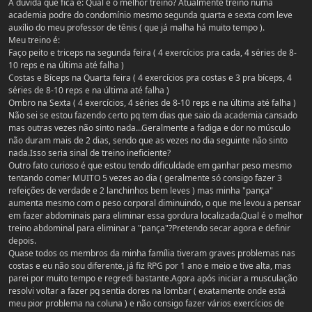
A dúvida que fica é: Qual é o melhor treino? Atualmente treino numa
academia podre do condomínio mesmo segunda quarta e sexta com leve
auxílio do meu professor de tênis ( que já malha há muito tempo ).
Meu treino é:
Faço peito e triceps na segunda feira ( 4 exercícios pra cada, 4 séries de 8-
10 reps e na última até falha )
Costas e Bíceps na Quarta feira ( 4 exercícios pra costas e 3 pra bíceps, 4
séries de 8-10 reps e na última até falha )
Ombro na Sexta ( 4 exercícios, 4 séries de 8-10 reps e na última até falha )
Não sei se estou fazendo certo pq tem dias que saio da academia cansado
mas outras vezes não sinto nada...Geralmente a fadiga e dor no músculo
não duram mais de 2 dias, sendo que as vezes no dia seguinte não sinto
nada.Isso seria sinal de treino ineficiente?
Outro fato curioso é que estou tendo dificuldade em ganhar peso mesmo
tentando comer MUITO 5 vezes ao dia ( geralmente só consigo fazer 3
refeições de verdade e 2 lanchinhos bem leves ) mas minha "pança"
aumenta mesmo com o peso corporal diminuindo, o que me levou a pensar
em fazer abdominais para eliminar essa gordura localizada.Qual é o melhor
treino abdominal para eliminar a "pança"?Pretendo secar agora e definir
depois.
Quase todos os membros da minha família tiveram graves problemas nas
costas e eu não sou diferente, já fiz RPG por 1 ano e meio e tive alta, mas
parei por muito tempo e regredi bastante.Agora após iniciar a musculação
resolvi voltar a fazer pq sentia dores na lombar ( exatamente onde está
meu pior problema na coluna ) e não consigo fazer vários exercícios de