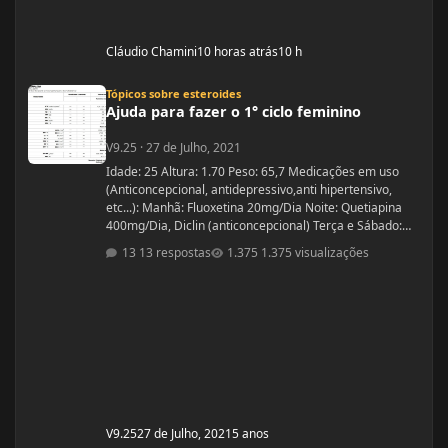
Cláudio Chamini
10 horas atrás
10 h
Ajuda para fazer o 1° ciclo feminino
Tópicos sobre esteroides
Ajuda para fazer o 1° ciclo feminino
V9.25
·
27 de Julho, 2021
Idade: 25 Altura: 1.70 Peso: 65,7 Medicações em uso
(Anticoncepcional, antidepressivo,anti hipertensivo,
etc...): Manhã: Fluoxetina 20mg/Dia Noite: Quetiapina
400mg/Dia, Diclin (anticoncepcional) Terça e Sábado:
Cabergolina 0,5mg Problemas de Saúde e história de
13 respostas
1.375 visualizações
cirurgias: Frequentemente tenho hipoglicemia oque faz
com que precise comer algo com açúcar. - Fluoxetina e
Quetiapina para tratamento depressivo e bipolar.
(Doença genética, tratamento iniciado quando cria
V9.25
27 de Julho, 2021
5 anos