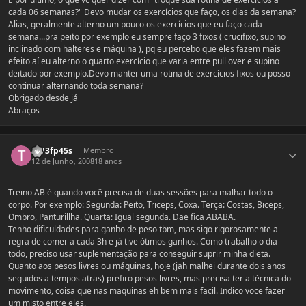
cada 06 semanas?" Devo mudar os exercícios que faço, os dias da semana?
Alias, geralmente alterno um pouco os exercícios que eu faço cada
semana...pra peito por exemplo eu sempre faço 3 fixos ( crucifixo, supino
inclinado com halteres e máquina ), pq eu percebo que eles fazem mais
efeito aí eu alterno o quarto exercício que varia entre pull over e supino
deitado por exemplo.Devo manter uma rotina de exercícios fixos ou posso
continuar alternando toda semana?
Obrigado desde já
Abraços
Estatísticas do autor
th13fp45s
Membro
12 de Junho, 2008
18 anos
Treino AB é quando você precisa de duas sessões para malhar todo o
corpo. Por exemplo: Segunda: Peito, Triceps, Coxa. Terça: Costas, Biceps,
Ombro, Panturillha. Quarta: Igual segunda. Dae fica ABABA.
Tenho dificuldades para ganho de peso tbm, mas sigo rigorosamente a
regra de comer a cada 3h e já tive ótimos ganhos. Como trabalho o dia
todo, preciso usar suplementação para conseguir suprir minha dieta.
Quanto aos pesos livres ou máquinas, hoje (jah malhei durante dois anos
seguidos a tempos atras) prefiro pesos livres, mas precisa ter a técnica do
movimento, coisa que nas maquinas eh bem mais facil. Indico voce fazer
um misto entre eles.