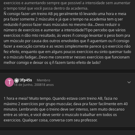
exercicios e aumentando sempre que possivel a intensidade sem aumentar
o tempo total que você passa dentro da academia.
Ñ consigo fazer um treino AB pq geralmente tô levando uma hora e meia
pra fazer somente 2 músculos e já que o tempo na academia tem q ser
reduzido ñ posso fazer mais músculos no mesmo dia...Devo reduzir o
número de exercícios e aumentar a intensidade?Tipo percebo que vários
exercícios n dão mto resultado, ás vezes ñ consigo levantar o peso bom pra
um músculo por causa dos outros envolvidos que ñ aguentam ou ñ consigo
fazer a execução correta e as vezes simplesmente parece q o exercício não
fez efeito, enquanto que em alguns poucos exercícios eu sinto queimar tudo
e o músculo fadigar...Devo me concentrar nesses exercícios que funcionam
melhor comigo e deixar os q ñ fazem tanto efeito de lado?
Estatísticas do autor
th13fp45s
Membro
18 de Junho, 2008
18 anos
1 hora e meia? Muito tempo. Quando estava com treino AB, fazia no
máximo 2 exercícios por grupo muscular, dava pra fazer facilmente em 40
minutos. Lembrando que o treino deve ser intenso, sem muito descanso
entre as séries, e você deve sentir o musculo trabalhar em todos os
exercicios. Qualquer coisa, conversa com seu professor.
Estatísticas do autor