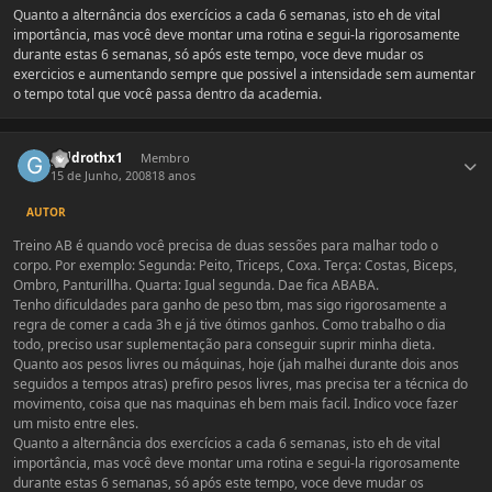
Quanto a alternância dos exercícios a cada 6 semanas, isto eh de vital
importância, mas você deve montar uma rotina e segui-la rigorosamente
durante estas 6 semanas, só após este tempo, voce deve mudar os
exercicios e aumentando sempre que possivel a intensidade sem aumentar
o tempo total que você passa dentro da academia.
Estatísticas do autor
galdrothx1
Membro
15 de Junho, 2008
18 anos
AUTOR
Treino AB é quando você precisa de duas sessões para malhar todo o
corpo. Por exemplo: Segunda: Peito, Triceps, Coxa. Terça: Costas, Biceps,
Ombro, Panturillha. Quarta: Igual segunda. Dae fica ABABA.
Tenho dificuldades para ganho de peso tbm, mas sigo rigorosamente a
regra de comer a cada 3h e já tive ótimos ganhos. Como trabalho o dia
todo, preciso usar suplementação para conseguir suprir minha dieta.
Quanto aos pesos livres ou máquinas, hoje (jah malhei durante dois anos
seguidos a tempos atras) prefiro pesos livres, mas precisa ter a técnica do
movimento, coisa que nas maquinas eh bem mais facil. Indico voce fazer
um misto entre eles.
Quanto a alternância dos exercícios a cada 6 semanas, isto eh de vital
importância, mas você deve montar uma rotina e segui-la rigorosamente
durante estas 6 semanas, só após este tempo, voce deve mudar os