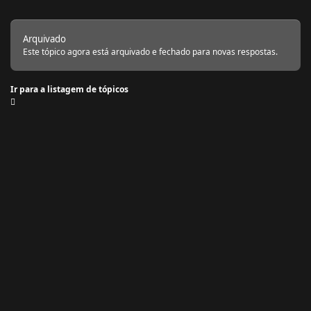
Arquivado
Este tópico agora está arquivado e fechado para novas respostas.
Ir para a listagem de tópicos