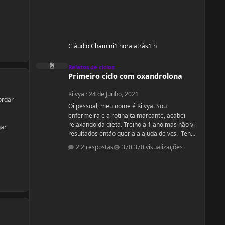
Cláudio Chamini
1 hora atrás
1 h
Primeiro ciclo com oxandrolona
Relatos de ciclos
Primeiro ciclo com oxandrolona
Kilvya
·
24 de Junho, 2021
ordar
Oi pessoal, meu nome é Kilvya. Sou
enfermeira e a rotina ta marcante, acabei
relaxando da dieta. Treino a 1 ano mas não vi
gar
resultados então queria a ajuda de vcs. Tenho
31 anos. 1, 66cm 89,0kg Preciso de ajuda
2 respostas
370 visualizações
urgente! Vou mudar a dieta e as séries, então
queria começar junto com vcs do zero.