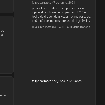
felipe carrasco
·
7 de Junho, 2021
pessoal, vou realizar meu primeiro ciclo
injetável, já utilizei hemogenin em 2016 e
hydra da dragon duas vezes no ano passado.
Então não sei muito sobre uso de injetáveis,
gostaria de opiniões de vcs e ajudas tbm são
4 respostas
3.490 visualizações
bem vindas estava procurando e achei esse
 vc
bulk stack que é formado por ENANTATO DE
s a
TESTOSTERONA + DIANABOL + DECA em uma
ampola de 10ml com 350mg, porem não achei
nada a respeito em vídeos ou fóruns
vendedor me recomendou o uso desse bulk
toda terça e quinta em 1 Ml cada
felipe carrasco
7 de Junho, 2021
5 anos
 acho
?