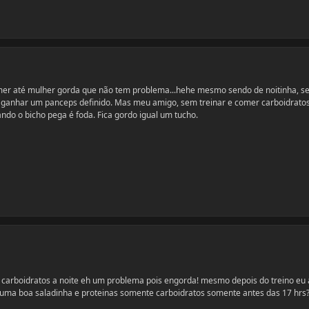
mer até mulher gorda que não tem problema...hehe mesmo sendo de noitinha, se
i ganhar um panceps definido. Mas meu amigo, sem treinar e comer carboidrato
uando o bicho pega é foda. Fica gordo igual um tucho.
e carboidratos a noite eh um problema pois engorda! mesmo depois do treino eu
cuma boa saladinha e proteinas somente carboidratos somente antes das 17 hrs