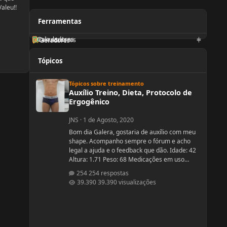
aleu!!
Ferramentas
Calculadoras
Orientadores
Geradores
Tópicos
Auxílio Treino, Dieta, Protocolo de Ergogênico
Tópicos sobre treinamento
Auxílio Treino, Dieta, Protocolo de
Ergogênico
JNS
·
1 de Agosto, 2020
Bom dia Galera, gostaria de auxílio com meu
shape. Acompanho sempre o fórum e acho
legal a ajuda e o feedback que dão. Idade: 42
Altura: 1.71 Peso: 68 Medicações em uso
(Anticoncepcional, antidepressivo,anti
254 respostas
hipertensivo, etc...): nenhuma Problemas de
39.390 visualizações
Saúde e história de cirurgias: nenhuma
Exames de sangue hormonais recentes OU
que tiver recente= sem exames recentes.
Tempo de treino: 15 anos, com interrupções
sazonais. Ciclos FEITOS com dose e tempo: