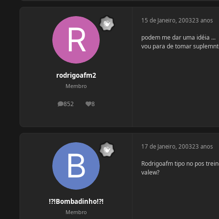
15 de Janeiro, 2003
23 anos
podem me dar uma idéia ...
vou para de tomar suplemnto
rodrigoafm2
Membro
852
8
postagens
Reputação
17 de Janeiro, 2003
23 anos
Rodrigoafm tipo no pos trein
valew?
!?!Bombadinho!?!
Membro