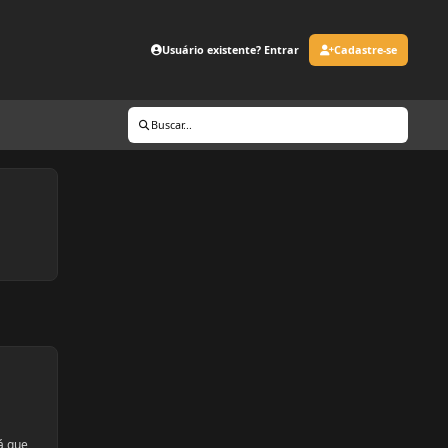
Usuário existente? Entrar
Cadastre-se
Buscar...
á que