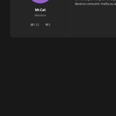
deveria consumir malto,ou a
Mr.Cat
Membro
133
3
postagens
Reputação