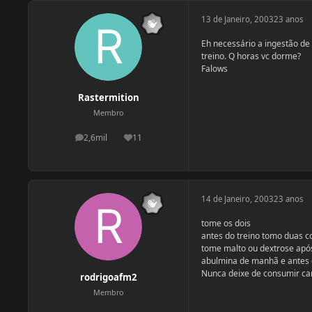
13 de Janeiro, 2003
23 anos
Eh necessário a ingestão de
treino. Q horas vc dorme?
Falows
Rastermition
Membro
2,6mil
11
postagens
Reputação
14 de Janeiro, 2003
23 anos
tome os dois
antes do treino tomo duas c
tome malto ou dextrose após 
abulmina de manhã e antes 
Nunca deixe de consumir car
rodrigoafm2
Membro