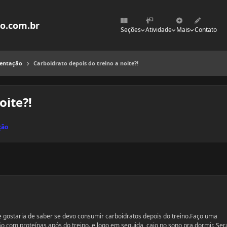
mo.com.br
Seções
Atividade
Mais
Contato
mentação
Carboidrato depois do treino a noite?!
oite?!
ção
e gostaria de saber se devo consumir carboidratos depois do treino.Faço uma
 com proteínas após do treino.,e logo em seguida ,caio no sono pra dormir. Ser