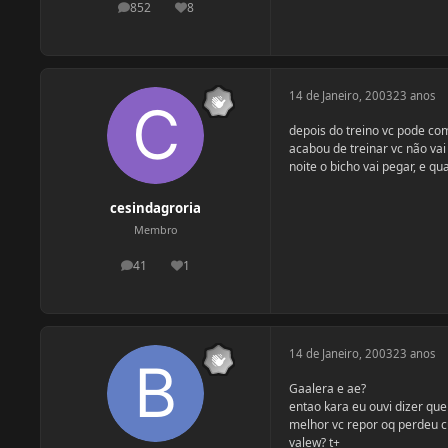
852
8
postagens
Reputação
14 de Janeiro, 2003
23 anos
depois do treino vc pode co
acabou de treinar vc não va
noite o bicho vai pegar, e q
cesindagroria
Membro
41
1
postagens
Reputação
14 de Janeiro, 2003
23 anos
Gaalera e ae?
entao kara eu ouvi dizer qu
melhor vc repor oq perdeu 
valew? t+