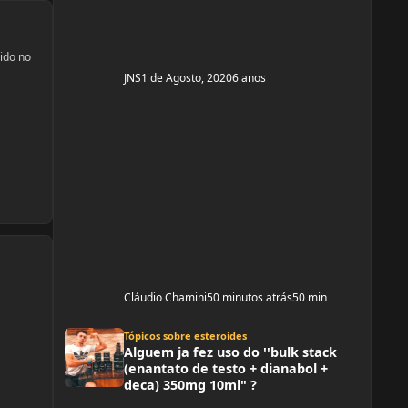
enan
ido no
JNS
1 de Agosto, 2020
6 anos
Cláudio Chamini
50 minutos atrás
50 min
Alguem ja fez uso do ''bulk stack (enantato de testo + dianabol + dec
Tópicos sobre esteroides
Alguem ja fez uso do ''bulk stack
(enantato de testo + dianabol +
deca) 350mg 10ml" ?