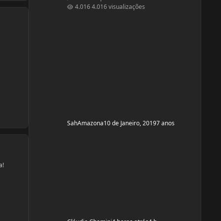
secar barriguinha, ganha forma nas pernas,
4.016 visualizações
costas e braços, mas nada muito musculoso
ou a ponto de competição ou barriga trincada
com coxas volumosas. Sou fã de mulheres
FIN, pena que não nasci com esse esteriótipo,
sou um violoncelo como diz minha mãe e
lutava contra a na
SahAmazona
10 de Janeiro, 2019
7 anos
a!