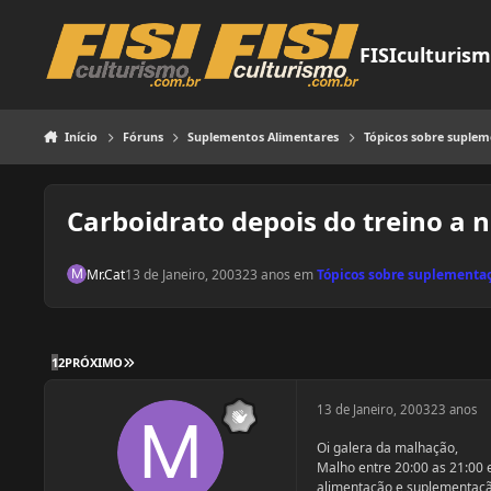
Pular para o conteúdo
FISIculturis
Início
Fóruns
Suplementos Alimentares
Tópicos sobre suple
Carboidrato depois do treino a n
Mr.Cat
13 de Janeiro, 2003
23 anos
em
Tópicos sobre suplementa
ÚLTIMA PÁGINA
1
2
PRÓXIMO
13 de Janeiro, 2003
23 anos
Oi galera da malhação,
Malho entre 20:00 as 21:00 
alimentação e suplementação