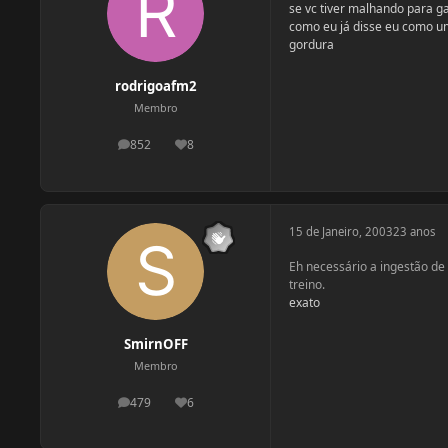
se vc tiver malhando para g
como eu já disse eu como um
gordura
rodrigoafm2
Membro
852
8
postagens
Reputação
15 de Janeiro, 2003
23 anos
Eh necessário a ingestão de
treino.
exato
SmirnOFF
Membro
479
6
postagens
Reputação