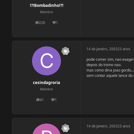
!?!Bombadinho!?!
Membro
226
1
postagens
Reputação
14 de Janeiro, 2003
23 anos
pode comer sim, nao exager
depois do treino nao.
mas como diria joao gordo..
sem contar aquele lance do 
cesindagroria
Membro
41
1
postagens
Reputação
14 de Janeiro, 2003
23 anos