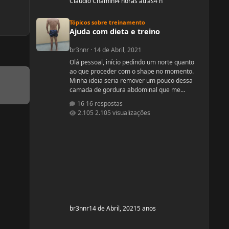
Cláudio Chamini
4 horas atrás
4 h
Ajuda com dieta e treino
Tópicos sobre treinamento
Ajuda com dieta e treino
br3nnr
·
14 de Abril, 2021
Olá pessoal, início pedindo um norte quanto
ao que proceder com o shape no momento.
Minha ideia seria remover um pouco dessa
camada de gordura abdominal que me
incomoda um pouco e depois subir pra um off-
16 respostas
season bem feito. Fiquem a vontade pra
2.105 visualizações
ajudar! Idade: 24 Altura: 187 Peso: 80
Medicações em uso (Anticoncepcional,
antidepressivo,anti hipertensivo,
etc...): nenhuma Problemas de Saúde e
história de cirurgias: nenhum Exames de
sangue h
br3nnr
14 de Abril, 2021
5 anos