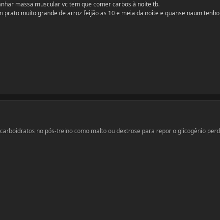
anhar massa muscular vc tem que comer carbos à noite tb.
 prato muito grande de arroz feijão as 10 e meia da noite e quanse naum tenho
 carboidratos no pós-treino como malto ou dextrose para repor o glicogênio perd