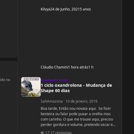
Kilvya
24 de Junho, 2021
5 anos
Cláudio Chamini
1 hora atrás
1 h
1 ciclo oxandrolona - Mudança de Shape 60 dias
ido no
Relatos de ciclos
1 ciclo oxandrolona - Mudança de
Shape 60 dias
SahAmazona
·
10 de Janeiro, 2019
Boa tarde, Então sou novata aqui. Se fizer
besteira ou falar pode puxar a orelha mas
com carinho. O que me trouxe aqui, preciso
perder gordura e volume, pretendo secar e
dar uma leve definida. Levantar bumbum e
17 respostas