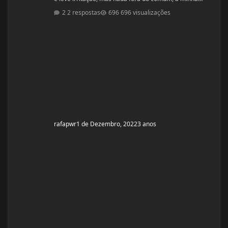
dúvida seria, se posso continuar com essas dosagens
2 respostas
696 visualizações
ou devo parar e seguir com outras recomendações,
segue abaixo peso altura dieta e quantidade aplicadas
na semana. Altura 1,98m (sou muito alto) Peso atual
77Kg (estou a 20 dias sem aplicações) aplicações: seg e
qui
rafapwr
1 de Dezembro, 2022
3 anos