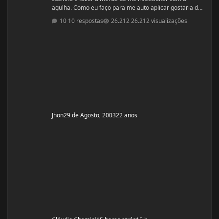
agulha. Como eu faço para me auto aplicar gostaria de
saber que tipo de injeção que é se ela é intramuscular
10 respostas
26.212 visualizações
essas coisas do tipo, também os locais de aplicação e
também a inclinação que eu tenho que enfiar a seringa
se é 90º ou 45º sei lá por aí. Por favor me falem os
detalhes. Toda opinião é bem vinda. Falow!!!!
Jhon
29 de Agosto, 2003
22 anos