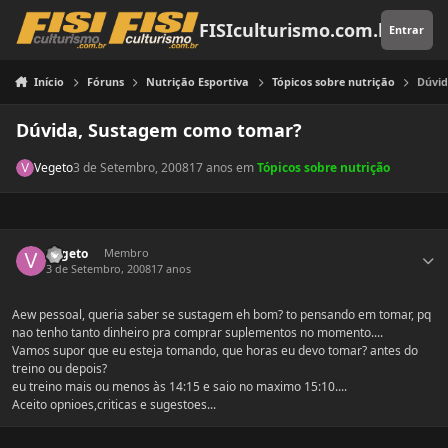
Pular para o conteúdo
FISIculturismo.com.br
Entrar
Início
Fóruns
Nutrição Esportiva
Tópicos sobre nutrição
Dúvi
Dúvida, Sustagem como tomar?
Vegeto
3 de Setembro, 2008
17 anos
em
Tópicos sobre nutrição
Estatísticas do autor
Vegeto
Membro
3 de Setembro, 2008
17 anos
Aew pessoal, queria saber se sustagem eh bom? to pensando em tomar, pq
nao tenho tanto dinheiro pra comprar suplementos no momento....
Vamos supor que eu esteja tomando, que horas eu devo tomar? antes do
treino ou depois?
eu treino mais ou menos às 14:15 e saio no maximo 15:10....
Aceito opnioes,criticas e sugestoes...