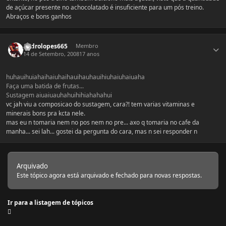
de açúcar presente no achocolatado é insuficiente para um pós treino.
Abraços e bons ganhos
Estatísticas do autor
pedrolopes665
Membro
14 de Setembro, 2008
17 anos
huhauihuiahaihaiuhaihauihauhauihiuhaiuhaiuaha
Faça uma batida de frutas...
Sustagem aiuaiuauhahuihihiahahahui
vc jah viu a composicao do sustagem, cara?! tem varias vitaminas e
minerais bons pra kcta nele.
mas eu n tomaria nem no pos nem no pre... axo q tomaria no cafe da
manha... sei lah... gostei da pergunta do cara, mas n sei responder n
Arquivado
Este tópico agora está arquivado e fechado para novas respostas.
Ir para a listagem de tópicos