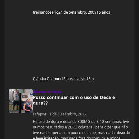
treinandoserio
24 de Setembro, 2009
16 anos
Cláudio Chamini
15 horas atrás
15 h
Posso continuar com o uso de Deca e dura??
Relatos de ciclos
Posso continuar com o uso de Deca e
dura??
rafapwr
·
1 de Dezembro, 2022
Fiz uso de dura e deca de 300MG de 8-12 semanas, tive
otimos resultados e ZERO colateral, para dizer que não
tive nada, apenas um pouco de acne, mas nada absurdo
e leve irritação, mas nada fora do comum, a minha