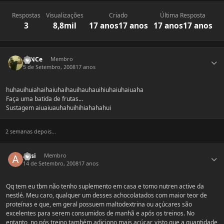
Respostas
Visualizações
Criado
Última Resposta
3
8,8mil
17 anos
17 anos
17 anos
17 anos
Estatísticas do autor
LaNCe
Membro
5 de Setembro, 2008
17 anos
huhauihuiahaihaiuhaihauihauhauihiuhaiuhaiuaha
Faça uma batida de frutas...
Sustagem aiuaiuauhahuihihiahahahui
2 semanas depois...
Estatísticas do autor
Apsi
Membro
14 de Setembro, 2008
17 anos
Qq tem eu tbm não tenho suplemento em casa e tomo nutren active da
nestlé. Meu caro, qualquer um desses achocolatados com maior teor de
proteínas e que, em geral possuem maltodextrina ou açúcares são
excelentes para serem consumidos de manhã e após os treinos. No
entanto, no pós treino também adiciono mais açúcar, visto que a quantidade