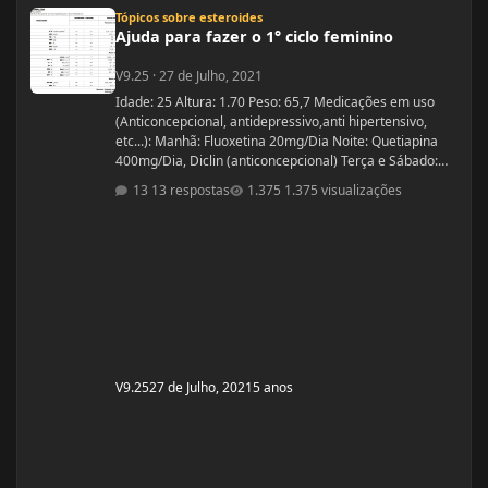
Ajuda para fazer o 1° ciclo feminino
Tópicos sobre esteroides
Ajuda para fazer o 1° ciclo feminino
V9.25
·
27 de Julho, 2021
Idade: 25 Altura: 1.70 Peso: 65,7 Medicações em uso
(Anticoncepcional, antidepressivo,anti hipertensivo,
etc...): Manhã: Fluoxetina 20mg/Dia Noite: Quetiapina
400mg/Dia, Diclin (anticoncepcional) Terça e Sábado:
Cabergolina 0,5mg Problemas de Saúde e história de
13 respostas
1.375 visualizações
cirurgias: Frequentemente tenho hipoglicemia oque faz
com que precise comer algo com açúcar. - Fluoxetina e
Quetiapina para tratamento depressivo e bipolar.
(Doença genética, tratamento iniciado quando cria
V9.25
27 de Julho, 2021
5 anos