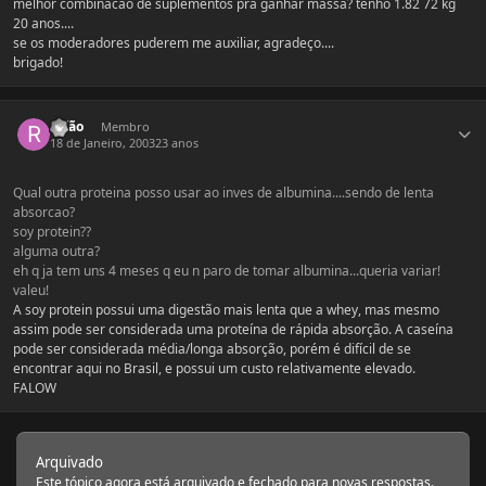
melhor combinacao de suplementos pra ganhar massa? tenho 1.82 72 kg
20 anos....
se os moderadores puderem me auxiliar, agradeço....
brigado!
Estatísticas do autor
rafão
Membro
18 de Janeiro, 2003
23 anos
Qual outra proteina posso usar ao inves de albumina....sendo de lenta
absorcao?
soy protein??
alguma outra?
eh q ja tem uns 4 meses q eu n paro de tomar albumina...queria variar!
valeu!
A soy protein possui uma digestão mais lenta que a whey, mas mesmo
assim pode ser considerada uma proteína de rápida absorção. A caseína
pode ser considerada média/longa absorção, porém é difícil de se
encontrar aqui no Brasil, e possui um custo relativamente elevado.
FALOW
Arquivado
Este tópico agora está arquivado e fechado para novas respostas.