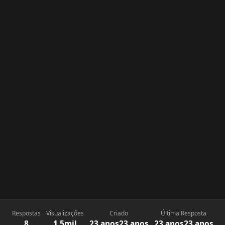
Respostas
Visualizações
Criado
Última Resposta
8
1,5mil
23 anos
23 anos
23 anos
23 anos