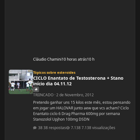
Cláudio Chamini
10 horas atrás
10 h
CICLO Enantato de Testosterona + Stano início dia 04.11.12
Tópicos sobre esteroides
CICLO Enantato de Testosterona + Stano
início dia 04.11.12
TRIINCADO
·
2 de Novembro, 2012
Pretendo ganhar uns 15 kilos este mês, estou pensando
em jogar um HALOVAR junto aew que vcs acham? Ciclo
Enantato ciclo 6 Drag Pharma 600mg por semana
Stanozolol Upjhon 100mg DSDN
38 respostas
7.138 visualizações