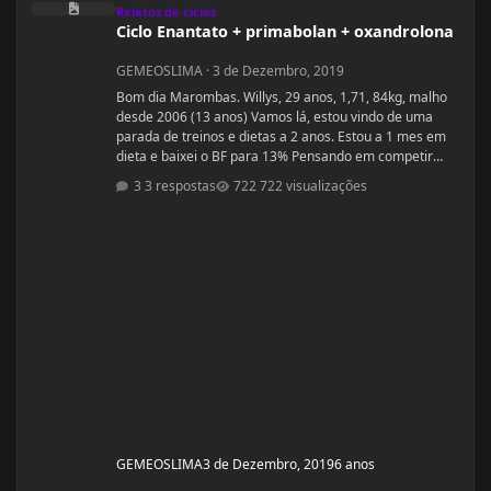
Relatos de ciclos
Ciclo Enantato + primabolan + oxandrolona
GEMEOSLIMA
·
3 de Dezembro, 2019
Bom dia Marombas. Willys, 29 anos, 1,71, 84kg, malho
desde 2006 (13 anos) Vamos lá, estou vindo de uma
parada de treinos e dietas a 2 anos. Estou a 1 mes em
dieta e baixei o BF para 13% Pensando em competir
estreantes ano que vem se tudo ocorrer bem até abril.
3 respostas
722 visualizações
(Secar e corrigir os pontos fracos) Anexo, os exames
laboratoriais. Fechei com um atleta e treinador pra ver
se em 6 meses monto a armadura, rs! Segue o
protocolo passado por ele: Enantato 250mg 2x seman
GEMEOSLIMA
3 de Dezembro, 2019
6 anos