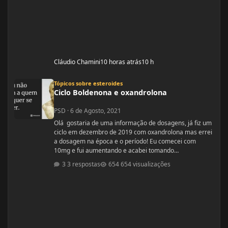
Cláudio Chamini
10 horas atrás
10 h
Ciclo Boldenona e oxandrolona
Tópicos sobre esteroides
Ciclo Boldenona e oxandrolona
PSD
·
6 de Agosto, 2021
Olá gostaria de uma informação de dosagens, já fiz um
ciclo em dezembro de 2019 com oxandrolona mas errei
a dosagem na época e o período! Eu comecei com
10mg e fui aumentando e acabei tomando
60mg porque entendi errado foram 4 semanas tive
3 respostas
654 visualizações
ganhos de 5 quilos. Eu já treinava na época a 4 anos já
tinha ganhos bem bons até sem recursos
anabolizantes só que eu tinha perdido peso eu queria
aumentar de forma rápida. Nos dois primeiros anos de
treino eu ganhei muita massa muscular mas depois se