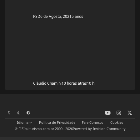
PSD
6 de Agosto, 2021
5 anos
Cláudio Chamini
10 horas atrás
10 h
y
i
x
Modo Claro
Modo Escuro
Preferência do Sistema
o
n
Idioma
Política de Privacidade
Fale Conosco
Cookies
u
s
® FISIculturismo.com.br 2000 - 2026
Powered by
Invision Community
t
t