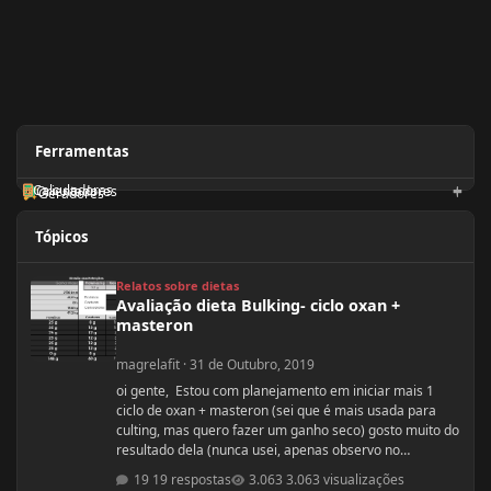
Ferramentas
Calculadoras
Orientadores
Geradores
Tópicos
Avaliação dieta Bulking- ciclo oxan + masteron
Relatos sobre dietas
Avaliação dieta Bulking- ciclo oxan +
masteron
magrelafit
·
31 de Outubro, 2019
oi gente, Estou com planejamento em iniciar mais 1
ciclo de oxan + masteron (sei que é mais usada para
culting, mas quero fazer um ganho seco) gosto muito do
resultado dela (nunca usei, apenas observo no
pessoal). ja fiz 2 ciclos de oxandrolona 1 em 2016(6
19 respostas
3.063 visualizações
semanas) e outro 2017.(6 semanas) , mas o meu