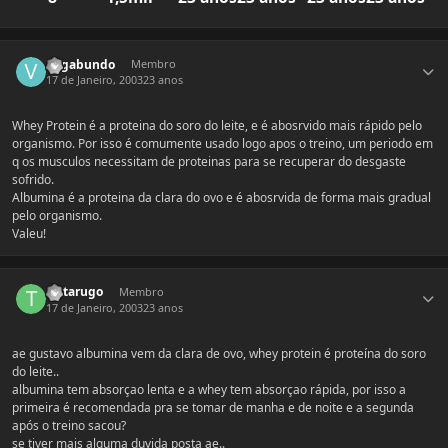
Estatísticas do autor
Vagabundo
Membro
17 de Janeiro, 2003
23 anos
Whey Protein é a proteina do soro do leite, e é abosrvido mais rápido pelo
organismo. Por isso é comumente usado logo apos o treino, um periodo em
q os musculos necessitam de proteinas para se recuperar do desgaste
sofrido.
Albumina é a proteina da clara do ovo e é abosrvida de forma mais gradual
pelo organismo.
Valeu!
Estatísticas do autor
tartarugo
Membro
17 de Janeiro, 2003
23 anos
ae gustavo albumina vem da clara de ovo, whey protein é proteína do soro
do leite..
albumina tem absorçao lenta e a whey tem absorçao rápida, por isso a
primeira é recomendada pra se tomar de manha e de noite e a segunda
após o treino sacou?
se tiver mais alguma duvida posta ae..