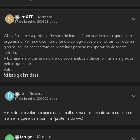
Estatísticas do autor
SmirnOFF
Membro
17 de Janeiro, 2003
23 anos
Whey Protein é a proteina do soro do leite, e é abosrvido mais rápido pelo
organismo. Por isso é comumente usado logo apos o treino, um periodo em
q os musculos necessitam de proteinas para se recuperar do desgaste
sofrido.
Albumina é a proteina da clara do ovo e é abosrvida de forma mais gradual
pelo organismo.
Valeu!
foi isso q o kra disse
Estatísticas do autor
dano
Membro
17 de Janeiro, 2003
23 anos
Além disso o valor biológico da lactoalbumina (proteína do soro do leite) é
mais alta que a da albumina (proteína do ovo).
Estatísticas do autor
tartarugo
Membro