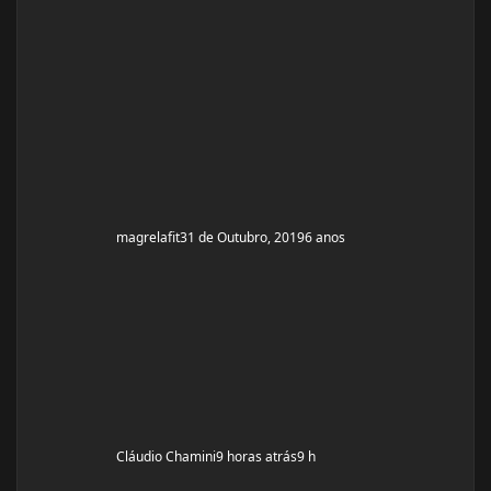
objetivo do tópico mesmo é sobre a dieta. Quero fazer
uma dieta bulking limpa, não tenho a necessidade de
ganhar muito peso, apenas melhorar a qualidade
muscular e ganhar um pouco de ma
magrelafit
31 de Outubro, 2019
6 anos
Cláudio Chamini
9 horas atrás
9 h
Ciclo Enantato + primabolan + oxandrolona