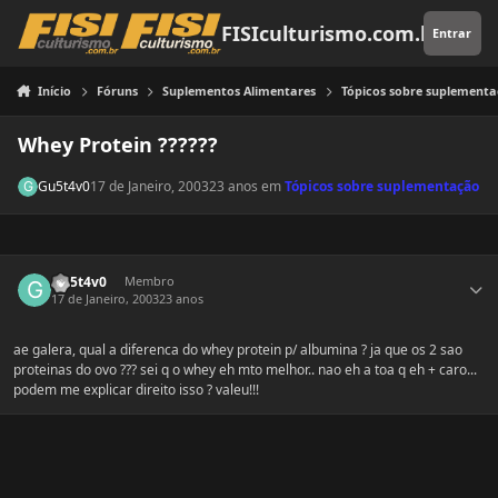
Pular para o conteúdo
FISIculturismo.com.br
Entrar
Início
Fóruns
Suplementos Alimentares
Tópicos sobre suplement
Whey Protein ??????
Gu5t4v0
17 de Janeiro, 2003
23 anos
em
Tópicos sobre suplementação
Estatísticas do autor
Gu5t4v0
Membro
17 de Janeiro, 2003
23 anos
ae galera, qual a diferenca do whey protein p/ albumina ? ja que os 2 sao
proteinas do ovo ??? sei q o whey eh mto melhor.. nao eh a toa q eh + caro...
podem me explicar direito isso ? valeu!!!