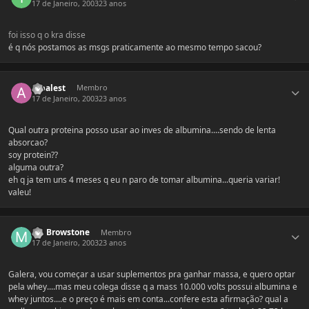
17 de Janeiro, 2003
23 anos
foi isso q o kra disse
é q nós postamos as msgs praticamente ao mesmo tempo sacou?
Estatísticas do autor
arbalest
Membro
17 de Janeiro, 2003
23 anos
Qual outra proteina posso usar ao inves de albumina....sendo de lenta
absorcao?
soy protein??
alguma outra?
eh q ja tem uns 4 meses q eu n paro de tomar albumina...queria variar!
valeu!
Estatísticas do autor
Mr. Browstone
Membro
17 de Janeiro, 2003
23 anos
Galera, vou começar a usar suplementos pra ganhar massa, e quero optar
pela whey....mas meu colega disse q a mass 10.000 volts possui albumina e
whey juntos....e o preço é mais em conta...confere esta afirmação? qual a