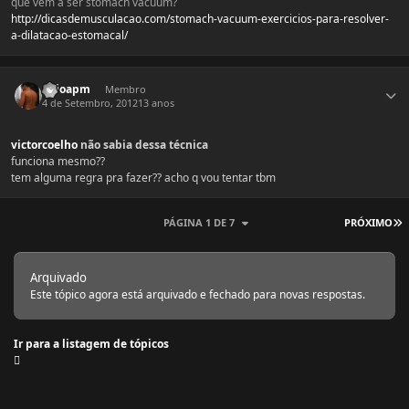
que vem a ser stomach vacuum?
http://dicasdemusculacao.com/stomach-vacuum-exercicios-para-resolver-
a-dilatacao-estomacal/
Estatísticas do autor
Caioapm
Membro
4 de Setembro, 2012
13 anos
victorcoelho
não sabia dessa técnica
funciona mesmo??
tem alguma regra pra fazer?? acho q vou tentar tbm
Ú
PÁGINA 1 DE 7
PRÓXIMO
Arquivado
Este tópico agora está arquivado e fechado para novas respostas.
Ir para a listagem de tópicos