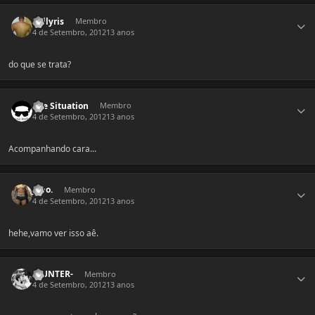
Estatísticas do autor
Vallyris
Membro
4 de Setembro, 2012
13 anos
do que se trata?
Estatísticas do autor
The Situation
Membro
4 de Setembro, 2012
13 anos
Acompanhando cara...
Estatísticas do autor
japo.
Membro
4 de Setembro, 2012
13 anos
hehe,vamo ver isso aê.
Estatísticas do autor
-HUNTER-
Membro
4 de Setembro, 2012
13 anos