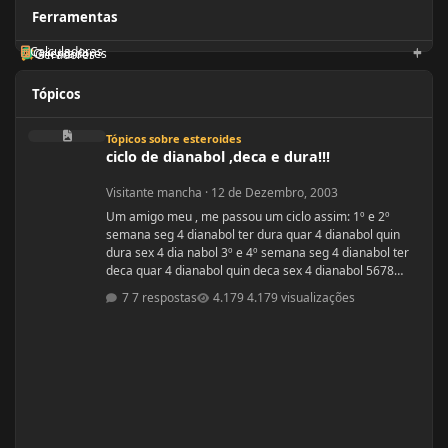
Ferramentas
Calculadoras
Orientadores
Geradores
Tópicos
ciclo de dianabol ,deca e dura!!!
Tópicos sobre esteroides
ciclo de dianabol ,deca e dura!!!
Visitante mancha
·
12 de Dezembro, 2003
Um amigo meu , me passou um ciclo assim: 1º e 2º
semana seg 4 dianabol ter dura quar 4 dianabol quin
dura sex 4 dia nabol 3º e 4º semana seg 4 dianabol ter
deca quar 4 dianabol quin deca sex 4 dianabol 5678
seman vou partir para definição com outros anabolicos.
7 respostas
4.179 visualizações
PERGUNTAS : 1 - GOSTARIA DE SABER A OPNIÃO DE
VCS SOBRE ESSE CICLO? 2 - GOSTARIA DE SABER PQ
ELE ME FALOU P TOMAR OS 4 COMPRIMIDOS DE SEG ,
QUAR E SEX E NÃO TODOS OS DIAS? ELE ME DISS