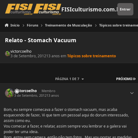
Pular para o conteúdo
FISIculturismo.com.br
Entrar
Início
Fóruns
Treinamento de Musculação
Tópicos sobre treinam
Relato - Stomach Vacuum
victorcoelho
3 de Setembro, 2012
13 anos
em
Tópicos sobre treinamento
Ú
PÁGINA 1 DE 7
PRÓXIMO
Estatísticas do autor
victorcoelho
Membro
3 de Setembro, 2012
13 anos
Bom, eu sempre comecava a fazer o stomach vacuum, mas acaba
esquecendo de fazer.. Vi que tem um pessoal aqui do dorum interessado,
assim como eu.
Vou comecar a fazer, e relatar, assim sempre vou lembrar e a galera vai
poder ter uma ideia.
Bom, estou sem camera, então não tem fotos.. Mas vou postar as medidas