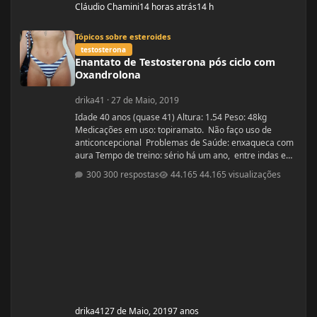
Cláudio Chamini
14 horas atrás
14 h
Enantato de Testosterona pós ciclo com Oxandrolona
Tópicos sobre esteroides
testosterona
Enantato de Testosterona pós ciclo com
Oxandrolona
drika41
·
27 de Maio, 2019
Idade 40 anos (quase 41) Altura: 1.54 Peso: 48kg
Medicações em uso: topiramato. Não faço uso de
anticoncepcional Problemas de Saúde: enxaqueca com
aura Tempo de treino: sério há um ano, entre indas e
vindas 4 anos Ciclos feitos: Março 2019 oxandrolona 5
300 respostas
44.165 visualizações
mg durante 8 semanas, após 10 mg até a 12° semana.
Ciclo proposto com Aes ( Marca) do se e tempo: Proposto
pelo @Apollo Galeno e @Foston, verdade não é um
ciclo, usarei enantato de test
drika41
27 de Maio, 2019
7 anos