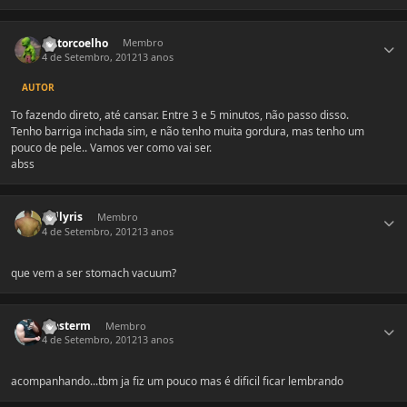
Estatísticas do autor
victorcoelho
Membro
4 de Setembro, 2012
13 anos
AUTOR
To fazendo direto, até cansar. Entre 3 e 5 minutos, não passo disso.
Tenho barriga inchada sim, e não tenho muita gordura, mas tenho um
pouco de pele.. Vamos ver como vai ser.
abss
Estatísticas do autor
Vallyris
Membro
4 de Setembro, 2012
13 anos
que vem a ser stomach vacuum?
Estatísticas do autor
masterm
Membro
4 de Setembro, 2012
13 anos
acompanhando...tbm ja fiz um pouco mas é dificil ficar lembrando