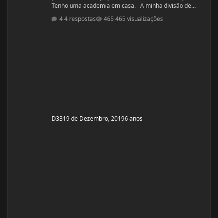
Tenho uma academia em casa. A minha divisão de
treino atual segue: Seg: Agachamento 3x8 - 100kg
4 respostas
465 visualizações
RDL: 3x8 - 37,5kg Panturilha com uma perna 3x20 - 8kg
Supino: 3x8 - 60kg (quero melhorar isso aqui, horrível)
Voador com superband: 3x12 - Super Resistente. Pull
ups: 3x8 - 15kg (+ c
D33
19 de Dezembro, 2019
6 anos