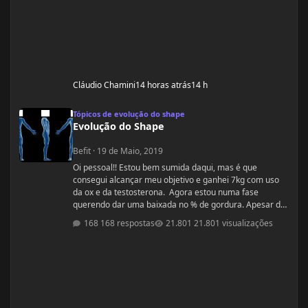
Cláudio Chamini
14 horas atrás
14 h
Evolução do Shape
Tópicos de evolução do shape
Evolução do Shape
Befit
·
19 de Maio, 2019
Oi pessoal!! Estou bem sumida daqui, mas é que
consegui alcançar meu objetivo e ganhei 7kg com uso
da ox e da testosterona. Agora estou numa fase
querendo dar uma baixada no % de gordura. Apesar de
estudar nutrição e saber exatamente o que devo fazer,
168 respostas
21.801 visualizações
gostaria de compartilhamento de treinos e talvez
suplementos para dar energia. Dei uma sumida daqui
porque estou trabalhando muito! Um ritmo bemmmmm
complicado! Mas já estou organizada para treinamento
e dieta. Estou com um corpo legal, mas