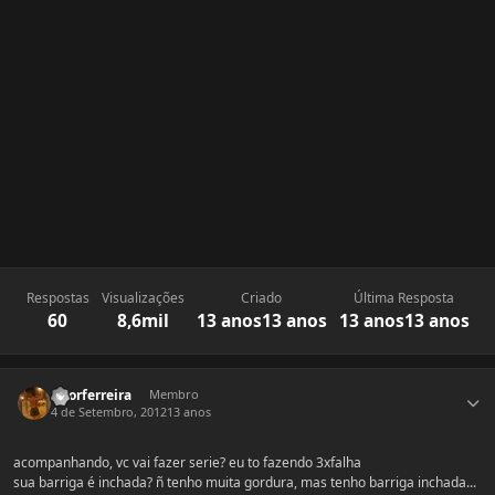
Respostas
Visualizações
Criado
Última Resposta
60
8,6mil
13 anos
13 anos
13 anos
13 anos
Estatísticas do autor
vitorferreira
Membro
4 de Setembro, 2012
13 anos
acompanhando, vc vai fazer serie? eu to fazendo 3xfalha
sua barriga é inchada? ñ tenho muita gordura, mas tenho barriga inchada...