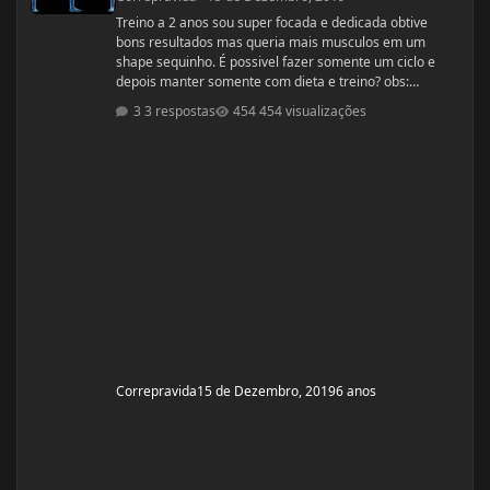
Treino a 2 anos sou super focada e dedicada obtive
bons resultados mas queria mais musculos em um
shape sequinho. É possivel fazer somente um ciclo e
depois manter somente com dieta e treino? obs:
desculpe se ja tiver esse tópico, procurei mais não
3 respostas
454 visualizações
encontrei
Correpravida
15 de Dezembro, 2019
6 anos