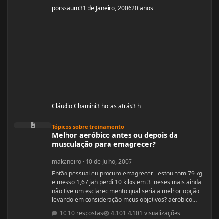
porssaum
31 de Janeiro, 2006
20 anos
Cláudio Chamini
3 horas atrás
3 h
Melhor aeróbico antes ou depois da musculação para emagrecer?
Tópicos sobre treinamento
Melhor aeróbico antes ou depois da
musculação para emagrecer?
makaneiro
·
10 de Julho, 2007
Então pessual eu procuro emagrecer... estou com 79 kg
e messo 1,67 jah perdi 10 kilos em 3 meses mais ainda
não tive um esclarecimento qual seria a melhor opção
levando em consideração meus objetivos? aerobico
antes ou depois do treino? e qnto a duração? e qnto a
10 respostas
4.101 visualizações
intensidade? obrigado