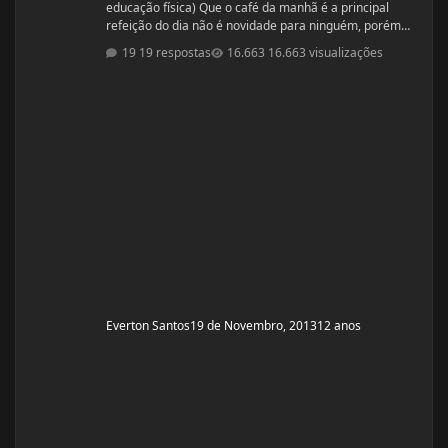
educação física) Que o café da manhã é a principal
refeição do dia não é novidade para ninguém, porém
muitos atletas não conseguem, com a correria do
19 respostas
16.663 visualizações
cotidiano, preparar uma refeição balanceada e
completa. Por isso, apostar no overnight oat pode ser
uma solução. Formado principalmente pela
combinação de aveia associada a leite, iogurte ou whey
protein, o overnight oat vem conqu
Everton Santos
19 de Novembro, 2013
12 anos