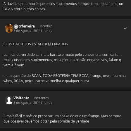
A duvida que tenho é que esses suplementos sempre tem algo a mais, um
BCAA entre outras coisas
Estatísticas do autor
vitorferreira
Membro
7 de Agosto, 2014
11 anos
SEUS CALCULOS ESTÃO BEM ERRADOS
comida de verdade sai mais barato e muito pelo contrario, a comida tem
mais coisas q os suplmenetos, os suplementos são enganativos, falam q
vem e ñ vem
e em questão do BCAA, TODA PROTEINA TEM BCCA, frango, ovo, albumina,
whey, BCAA, peixe, carne vermelha e qualquer outra
Visitante
Visitantes
8 de Agosto, 2014
11 anos
É mais fácil e prático preparar um shake do que um frango. Mas sempre
que possível devemos optar pela comida de verdade