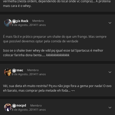
vermelha (nesta ordem, dependendo do local onde vc compra)... A proteína
mais cara é o whey.
Estatísticas do autor
Regis Rock
Membro
8 de Agosto, 2014
11 anos
É mais fácil e prático preparar um shake do que um frango. Mas sempre
que possível devemos optar pela comida de verdade
Isso se o shake tiver whey de vdd pq igual esse tal Spartacus é melhor
colocar farinha dona benta..... kkkkkkkkkkkkkkk
Estatísticas do autor
Alymec
Membro
8 de Agosto, 2014
11 anos
Véi, sua dieta eh muito restrita? Pq eu não jogo fora a gema por nada! O ovo
eh barato, mas comprar pela metade eh foda... ¬¬
Estatísticas do autor
manocpd
Membro
8 de Agosto, 2014
11 anos