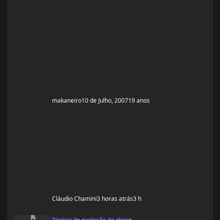
makaneiro
10 de Julho, 2007
19 anos
Cláudio Chamini
3 horas atrás
3 h
Ciclo de Esteroides de Zyzz - Tren Ace, Test Prop, T3 e Clen
Tópicos de evolução do shape