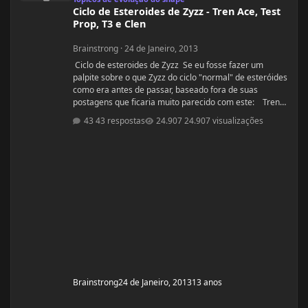
Ciclo de Esteroides de Zyzz - Tren Ace, Test
Prop, T3 e Clen
Brainstrong
·
24 de Janeiro, 2013
Ciclo de esteroides de Zyzz Se eu fosse fazer um
palpite sobre o que Zyzz do ciclo "normal" de esteróides
como era antes de passar, baseado fora de suas
postagens que ficaria muito parecido com este: Tren
Ace - 150mg todos os dias por 12-14 semanas Teste
43 respostas
24.907 visualizações
Prop - todos os dias 150mg por 14-16 semanas T3
(Cytomel) - 25mcg duas vezes por dia todo o ciclo Clen
- 80mcg todos os dias, duas semanas
Brainstrong
24 de Janeiro, 2013
13 anos