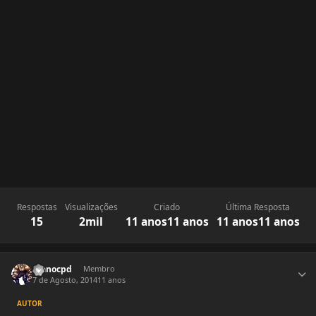
Respostas
Visualizações
Criado
Última Resposta
15
2mil
11 anos
11 anos
11 anos
11 anos
Estatísticas do autor
manocpd
Membro
7 de Agosto, 2014
11 anos
AUTOR