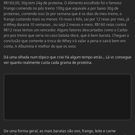
R$160,00; 30g tem 24g de proteina. O Alimento escolhido foi o famoso
Frango comendo no pós treino 100g que equivale a por baixo 30g de
proteinas, comendo isso 3x por semana que é os dias do meu treino, o
frango custando mais ou menos 10 reias o Kilo, sai por 12 reias por mes, já
o Whey duraria 10 semanas , ou sejá 2 meses e meio. R$160 reias contra
R$12 reias temos um vencedor. Alguns fatores descartados como o Carbo
pro pos treino que seria no caso batata-doce, que é bem barata. Cheguei a
conclusão que somente a troca do Whey irá valar a pena e sairá bem em
conta, A Albumina é melhor do que os ovos
Dá uma olhada num tópico que criei há algum tempo atrás... Lá vc consegue
ver quanto realmente custa cada grama de proteína.
De uma forma geral, as mais baratas são ovo, frango, leite e carne