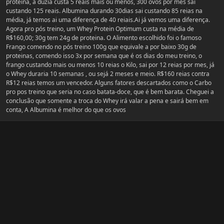
proteina, a duzia custa 5 reais mais ou menos, 300 ovos por mês sai
custando 125 reais. Albumina durando 30dias sai custando 85 reias na
média, já temos ai uma diferença de 40 reiais.Ai já vemos uma diferença.
Agora pro pós treino, um Whey Protein Optimum custa na média de
R$160,00; 30g tem 24g de proteina. O Alimento escolhido foi o famoso
Frango comendo no pós treino 100g que equivale a por baixo 30g de
proteinas, comendo isso 3x por semana que é os dias do meu treino, o
frango custando mais ou menos 10 reias o Kilo, sai por 12 reias por mes, já
o Whey duraria 10 semanas , ou sejá 2 meses e meio. R$160 reias contra
R$12 reias temos um vencedor. Alguns fatores descartados como o Carbo
pro pos treino que seria no caso batata-doce, que é bem barata. Cheguei a
conclusão que somente a troca do Whey irá valar a pena e sairá bem em
conta, A Albumina é melhor do que os ovos