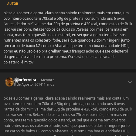
AUTOR
ok se eu comer a gema+clara acaba saindo realmente mais em conta, um
ovo inteiro cozido tem 70kcal e 50g de proteina, consumindo uns 6 ovos
"antes de dormir" vai me dar 30g de proteina e 420kcal, como estou de Bulk
isso vai ser bom. Refazendo os calculos só 75reias por mês, bem mais em
conta, mas tem a questão do colesterol, eu sei que a gema tem diversos
nutrientes mas os colesterol fode, será que quando eu dormir ingerir junto
um carbo de baixo I.G como o Abacate, que tem uma boa quantidade HDL,
como eu não uso óleo pra grelhar meus frangos acho que esse colesterol
da gema não vai dar muito problema. Ou será que essa parada de
colesterol é mito?
Estatísticas do autor
vitorferreira
Membro
8 de Agosto, 2014
11 anos
ok se eu comer a gema+clara acaba saindo realmente mais em conta, um
ovo inteiro cozido tem 70kcal e 50g de proteina, consumindo uns 6 ovos
"antes de dormir" vai me dar 30g de proteina e 420kcal, como estou de Bulk
isso vai ser bom. Refazendo os calculos só 75reias por mês, bem mais em
conta, mas tem a questão do colesterol, eu sei que a gema tem diversos
nutrientes mas os colesterol fode, será que quando eu dormir ingerir junto
um carbo de baixo I.G como o Abacate, que tem uma boa quantidade HDL,