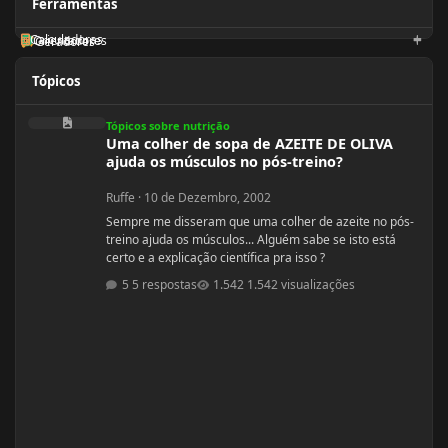
Ferramentas
Calculadoras
Orientadores
Geradores
Tópicos
Uma colher de sopa de AZEITE DE OLIVA ajuda os músculos no pós-treino?
Tópicos sobre nutrição
Uma colher de sopa de AZEITE DE OLIVA
ajuda os músculos no pós-treino?
Ruffe
·
10 de Dezembro, 2002
Sempre me disseram que uma colher de azeite no pós-
treino ajuda os músculos... Alguém sabe se isto está
certo e a explicação científica pra isso ?
5 respostas
1.542 visualizações