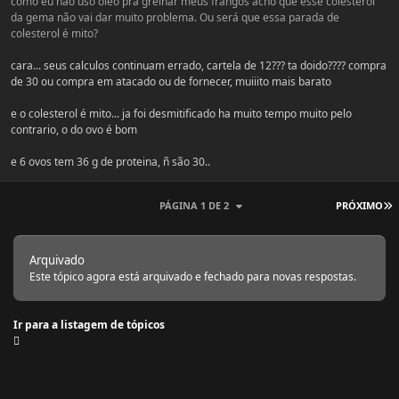
como eu não uso óleo pra grelhar meus frangos acho que esse colesterol
da gema não vai dar muito problema. Ou será que essa parada de
colesterol é mito?
cara... seus calculos continuam errado, cartela de 12??? ta doido???? compra
de 30 ou compra em atacado ou de fornecer, muiiito mais barato
e o colesterol é mito... ja foi desmitificado ha muito tempo muito pelo
contrario, o do ovo é bom
e 6 ovos tem 36 g de proteina, ñ são 30..
Ú
PÁGINA 1 DE 2
PRÓXIMO
Arquivado
Este tópico agora está arquivado e fechado para novas respostas.
Ir para a listagem de tópicos