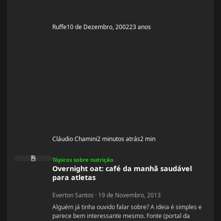
Ruffe
10 de Dezembro, 2002
23 anos
Cláudio Chamini
2 minutos atrás
2 min
Overnight oat: café da manhã saudável para atletas
Tópicos sobre nutrição
Overnight oat: café da manhã saudável
para atletas
Everton Santos
·
19 de Novembro, 2013
Alguém já tinha ouvido falar sobre? A ideia é simples e
parece bem interessante mesmo. Fonte (portal da