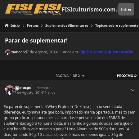
Pular para o conteúdo
FISIculturismo.com.br
Entrar
Início
Fóruns
Suplementos Alimentares
Tópicos sobre suplement
Parar de suplementar!
manocpd
7 de Agosto, 2014
11 anos
em
Tópicos sobre suplementação
Ú
PÁGINA 1 DE 2
PRÓXIMO
Estatísticas do autor
manocpd
Membro
7 de Agosto, 2014
11 anos
Eu parei de suplementar(Whey Protein + Dextrose) e não senti muita
diferença, eu tomava até que bom, importado marca Spartacus, mas to sem
grana pra ficar gastando nessas paradas e pensei então em PARAR de
suplementar, agora to numa dieta, mas tenho algumas duvidas, será que o
custo benefício vale mesmo a pena? Uma Albumina de 500g dura uns 14
dias, tomando 36g. 10 claras de ovos é mais ou menos igual a 36g de