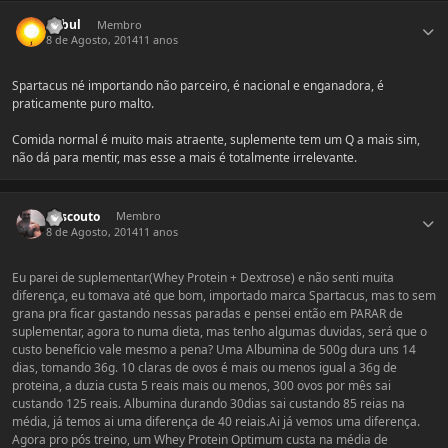
Estatísticas do autor
Kabul
Membro
8 de Agosto, 2014
11 anos
Spartacus né importando não parceiro, é nacional e enganadora, é
praticamente puro malto.
Comida normal é muito mais atraente, suplemente tem um Q a mais sim,
não dá para mentir, mas esse a mais é totalmente irrelevante.
Estatísticas do autor
criscouto
Membro
8 de Agosto, 2014
11 anos
Eu parei de suplementar(Whey Protein + Dextrose) e não senti muita
diferença, eu tomava até que bom, importado marca Spartacus, mas to sem
grana pra ficar gastando nessas paradas e pensei então em PARAR de
suplementar, agora to numa dieta, mas tenho algumas duvidas, será que o
custo benefício vale mesmo a pena? Uma Albumina de 500g dura uns 14
dias, tomando 36g. 10 claras de ovos é mais ou menos igual a 36g de
proteina, a duzia custa 5 reais mais ou menos, 300 ovos por mês sai
custando 125 reais. Albumina durando 30dias sai custando 85 reias na
média, já temos ai uma diferença de 40 reiais.Ai já vemos uma diferença.
Agora pro pós treino, um Whey Protein Optimum custa na média de