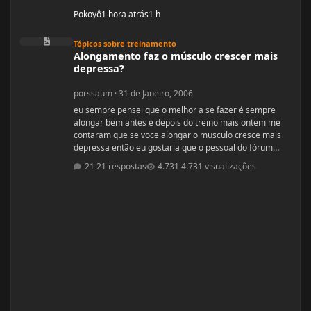
Pokoyô
1 hora atrás
1 h
Alongamento faz o músculo crescer mais depressa?
Tópicos sobre treinamento
Alongamento faz o músculo crescer mais
depressa?
porssaum
·
31 de Janeiro, 2006
eu sempre pensei que o melhor a se fazer é sempre
alongar bem antes e depois do treino mais ontem me
contaram que se voce alongar o musculo cresce mais
depressa então eu gostaria que o pessoal do fórum
fizesse o favor de me tirar essa duvida É melhor ou pior
21 respostas
4.731 visualizações
alongar antes e deopis dos treinos? e porque? vlw
galera espero respostas