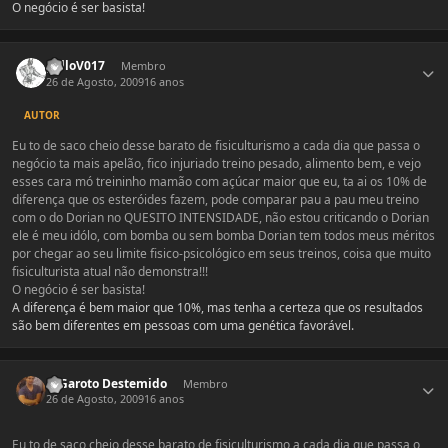
O negócio é ser basista!
Estatísticas do autor
galloV017
Membro
26 de Agosto, 2009
16 anos
AUTOR
Eu to de saco cheio desse barato de fisiculturismo a cada dia que passa o
negócio ta mais apelão, fico injuriado treino pesado, alimento bem, e vejo
esses cara mó treininho mamão com açúcar maior que eu, ta ai os 10% de
diferença que os esteróides fazem, pode comparar pau a pau meu treino
com o do Dorian no QUESITO INTENSIDADE, não estou criticando o Dorian
ele é meu idólo, com bomba ou sem bomba Dorian tem todos meus méritos
por chegar ao seu limite fisico-psicológico em seus treinos, coisa que muito
fisiculturista atual não demonstra!!!
O negócio é ser basista!
A diferença é bem maior que 10%, mas tenha a certeza que os resultados
são bem diferentes em pessoas com uma genética favorável.
Estatísticas do autor
O Garoto Destemido
Membro
26 de Agosto, 2009
16 anos
Eu to de saco cheio desse barato de fisiculturismo a cada dia que passa o