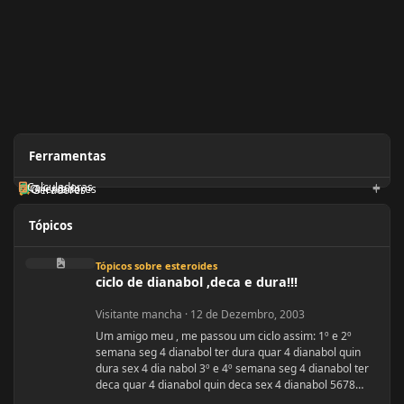
Ferramentas
Calculadoras
Orientadores
Geradores
Tópicos
ciclo de dianabol ,deca e dura!!!
Tópicos sobre esteroides
ciclo de dianabol ,deca e dura!!!
Visitante mancha
·
12 de Dezembro, 2003
Um amigo meu , me passou um ciclo assim: 1º e 2º
semana seg 4 dianabol ter dura quar 4 dianabol quin
dura sex 4 dia nabol 3º e 4º semana seg 4 dianabol ter
deca quar 4 dianabol quin deca sex 4 dianabol 5678
seman vou partir para definição com outros anabolicos.