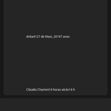
ciclo, usarei enantato de test
drika41
27 de Maio, 2019
7 anos
Cláudio Chamini
14 horas atrás
14 h
Modo Claro
Modo Escuro
Preferência do Sistema