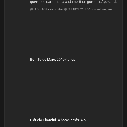
querendo dar uma baixada no % de gordura. Apesar de
estudar nutrição e saber exatamente o que devo fazer,
168 respostas
21.801 visualizações
gostaria de compartilhamento de treinos e talvez
suplementos para dar energia. Dei uma sumida daqui
porque estou trabalhando muito! Um ritmo bemmmmm
complicado! Mas já estou organizada para treinamento
e dieta. Estou com um corpo legal, mas
Befit
19 de Maio, 2019
7 anos
Cláudio Chamini
14 horas atrás
14 h