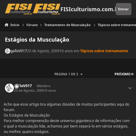
Pular para o conteúdo
FISIculturismo.com.br
Entrar
Início
Fóruns
Treinamento de Musculação
Tópicos sobre treinam
Estágios da Musculação
galloV017
20 de Agosto, 2009
16 anos
em
Tópicos sobre treinamento
Ú
PÁGINA 1 DE 2
PRÓXIMO
Estatísticas do autor
galloV017
Membro
20 de Agosto, 2009
16 anos
Acho que esse artigo tira algumas dúvidas de muitos participantes aqui do
forum.
Os Estágios da Musculação
Para melhor compreensão deste universo gigantesco de informações com
o qual a musculação lida, achamos por bem separá-lo em vários estágios,
ou melhor, quatro estágios.