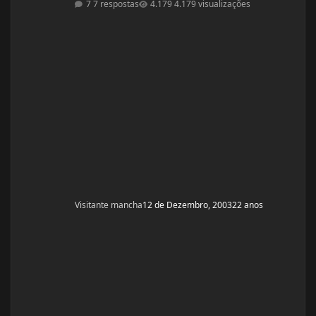
7 respostas
4.179 visualizações
PERGUNTAS : 1 - GOSTARIA DE SABER A OPNIÃO DE
VCS SOBRE ESSE CICLO? 2 - GOSTARIA DE SABER PQ
ELE ME FALOU P TOMAR OS 4 COMPRIMIDOS DE SEG ,
QUAR E SEX E NÃO TODOS OS DIAS? ELE ME DISS
Visitante mancha
12 de Dezembro, 2003
22 anos