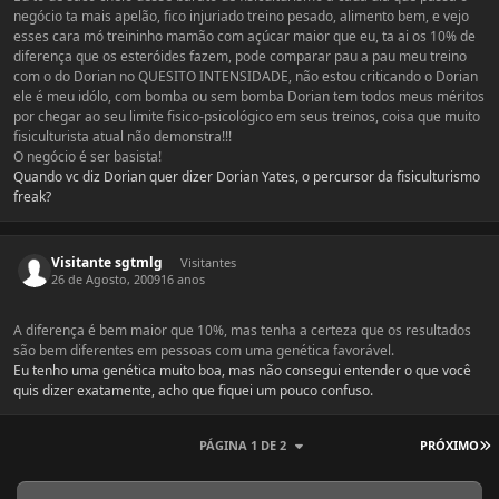
negócio ta mais apelão, fico injuriado treino pesado, alimento bem, e vejo
esses cara mó treininho mamão com açúcar maior que eu, ta ai os 10% de
diferença que os esteróides fazem, pode comparar pau a pau meu treino
com o do Dorian no QUESITO INTENSIDADE, não estou criticando o Dorian
ele é meu idólo, com bomba ou sem bomba Dorian tem todos meus méritos
por chegar ao seu limite fisico-psicológico em seus treinos, coisa que muito
fisiculturista atual não demonstra!!!
O negócio é ser basista!
Quando vc diz Dorian quer dizer Dorian Yates, o percursor da fisiculturismo
freak?
Visitante sgtmlg
Visitantes
26 de Agosto, 2009
16 anos
A diferença é bem maior que 10%, mas tenha a certeza que os resultados
são bem diferentes em pessoas com uma genética favorável.
Eu tenho uma genética muito boa, mas não consegui entender o que você
quis dizer exatamente, acho que fiquei um pouco confuso.
Ú
PÁGINA 1 DE 2
PRÓXIMO