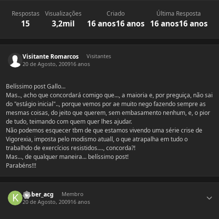
Respostas
Visualizações
Criado
Última Resposta
15
3,2mil
16 anos
16 anos
16 anos
16 anos
Visitante Romarcos
Visitantes
20 de Agosto, 2009
16 anos
Belíssimo post Gallo...
Mas.., acho que concordará comigo que..., a maioria e, por preguiça, não sai
do "estágio inicial".., porque vemos por ae muito nego fazendo sempre as
mesmas coisas, do jeito que querem, sem embasamento nenhum, e, o pior
de tudo, teimando com quem quer lhes ajudar.
Não podemos esquecer tbm de que estamos vivendo uma série crise de
Vigorexia, imposta pelo modismo atuall, o que atrapalha em tudo o
trabalhdo de exercícios resistidos...., concorda?!
Mas..., de qualquer maneira... belíssimo post!
Parabéns!!!
Estatísticas do autor
kleber_acg
Membro
20 de Agosto, 2009
16 anos