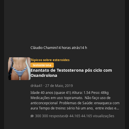
Cláudio Chamini
14 horas atrás
14 h
Enantato de Testosterona pós ciclo com Oxandrolona
Tópicos sobre esteroides
testosterona
Enantato de Testosterona pós ciclo com
Oxandrolona
drika41
·
27 de Maio, 2019
Idade 40 anos (quase 41) Altura: 1.54 Peso: 48kg
Medicações em uso: topiramato. Não faço uso de
anticoncepcional Problemas de Saúde: enxaqueca com
aura Tempo de treino: sério há um ano, entre indas e
vindas 4 anos Ciclos feitos: Março 2019 oxandrolona 5
300 respostas
44.165 visualizações
mg durante 8 semanas, após 10 mg até a 12° semana.
Ciclo proposto com Aes ( Marca) do se e tempo: Proposto
pelo @Apollo Galeno e @Foston, verdade não é um