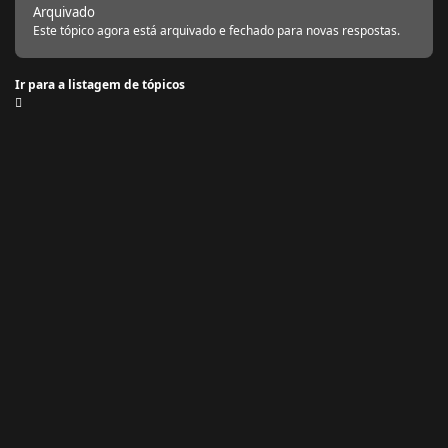
Arquivado
Este tópico agora está arquivado e fechado para novas respostas.
Ir para a listagem de tópicos