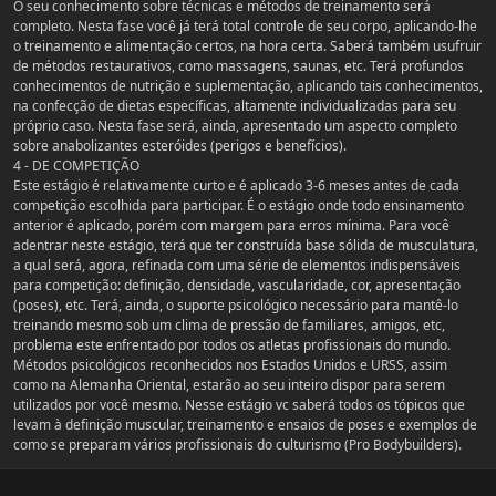
O seu conhecimento sobre técnicas e métodos de treinamento será
completo. Nesta fase você já terá total controle de seu corpo, aplicando-lhe
o treinamento e alimentação certos, na hora certa. Saberá também usufruir
de métodos restaurativos, como massagens, saunas, etc. Terá profundos
conhecimentos de nutrição e suplementação, aplicando tais conhecimentos,
na confecção de dietas específicas, altamente individualizadas para seu
próprio caso. Nesta fase será, ainda, apresentado um aspecto completo
sobre anabolizantes esteróides (perigos e benefícios).
4 - DE COMPETIÇÃO
Este estágio é relativamente curto e é aplicado 3-6 meses antes de cada
competição escolhida para participar. É o estágio onde todo ensinamento
anterior é aplicado, porém com margem para erros mínima. Para você
adentrar neste estágio, terá que ter construída base sólida de musculatura,
a qual será, agora, refinada com uma série de elementos indispensáveis
para competição: definição, densidade, vascularidade, cor, apresentação
(poses), etc. Terá, ainda, o suporte psicológico necessário para mantê-lo
treinando mesmo sob um clima de pressão de familiares, amigos, etc,
problema este enfrentado por todos os atletas profissionais do mundo.
Métodos psicológicos reconhecidos nos Estados Unidos e URSS, assim
como na Alemanha Oriental, estarão ao seu inteiro dispor para serem
utilizados por você mesmo. Nesse estágio vc saberá todos os tópicos que
levam à definição muscular, treinamento e ensaios de poses e exemplos de
como se preparam vários profissionais do culturismo (Pro Bodybuilders).