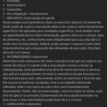
1 - Iniciantes.
2 - Intermediário.
3 - Avançados.
4 - De competição - Fisiculturismo.
1 - INICIANTES (musculação em geral).
Neste estágio você aprenderá a fazer os exercícios básicos corretamente,
tendo noção de como a musculação afeta o seu corpo e como treinamentos
específicos são aplicados para resultados específicos. Você também terá
um aprendizado básico sobre alimentação, gastos calóricos e calorias, tipos
de alimentos, etc, conhecimento este indispensável para sua vida diária e
muito mais na musculação. Saberá, ainda, porque o repouso é outro fator
importantíssimo para restauração das demandas do seu corpo. Esta fase
dura de 3 a 6 meses.
2 - INTERMEDIÁRIOS (culturismo)
Nesta fase você começará a ter maior consciência de que seu corpo e sua
mente são únicos. É a parte onde a musculação começa a tornar-se
individualizada. Você aprenderá uma série de novos exercícios e técnicas
que aplicará metodicamente. Formará a consciência do que funciona e o
não funciona para você, selecionando, assim, os exercícios e técnicas que
lhe trazem os melhores resultados. Este é um trabalho totalmente
individual, onde o seu senso de auto-crítica será tremendamente
desenvolvido. Porém, não só neste estágio, como em todos os outros, você
terá de aplicar os princípios fundamentais da musculação ensinados na
fase inicial. A fase intermediária pode durar de 2 a 10 anos.
3 - AVANÇADOS (culturismo)