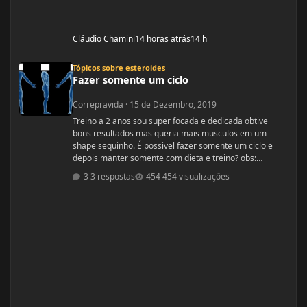
Cláudio Chamini
14 horas atrás
14 h
Fazer somente um ciclo
Tópicos sobre esteroides
Fazer somente um ciclo
Correpravida
·
15 de Dezembro, 2019
Treino a 2 anos sou super focada e dedicada obtive
bons resultados mas queria mais musculos em um
shape sequinho. É possivel fazer somente um ciclo e
depois manter somente com dieta e treino? obs:
desculpe se ja tiver esse tópico, procurei mais não
3 respostas
454 visualizações
encontrei