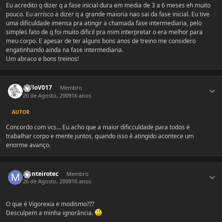
Eu acredito q dizer q a fase inicial dura em media de 3 a 6 meses eh muito
pouco. Eu arrisco a dizer q a grande maioria nao sai da fase inicial. Eu tive
uma dificuldade imensa pra atingir a chamada fase intermediaria, pelo
simples fato de q foi muito dificil pra mim interpretar o era melhor para
meu corpo. E apesar de ter alguns bons anos de treino me considero
engatinhando ainda na fase intermediaria.
Um abraco e bons treinos!
Estatísticas do autor
galloV017
Membro
20 de Agosto, 2009
16 anos
AUTOR
Concordo com vcs... Eu acho que a maior dificculdade para todos é
trabalhar corpo e mente juntos, quando isso é atingido acontece um
enorme avanço.
Estatísticas do autor
Monteirotec
Membro
26 de Agosto, 2009
16 anos
O que é Vigorexia e modismo???
Desculpem a minha ignorância.