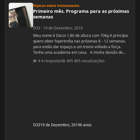
Primeiro mês. Programa para as próximas semanas
Tópicos sobre treinamento
Primeiro mês. Programa para as próximas
semanas
D33
·
19 de Dezembro, 2019
Meu nome é Dácio 1,80 de altura com 70kg A princípio
quero obter hipertrofia nas próximas 8 - 12 semanas,
para então dar espaço a um treino voltado a força.
Tenho uma academia em casa. A minha divisão de
treino atual segue: Seg: Agachamento 3x8 - 100kg
4 respostas
465 visualizações
RDL: 3x8 - 37,5kg Panturilha com uma perna 3x20 - 8kg
Supino: 3x8 - 60kg (quero melhorar isso aqui, horrível)
Voador com superband: 3x12 - Super Resistente. Pull
ups: 3x8 - 15kg (+ c
D33
19 de Dezembro, 2019
6 anos