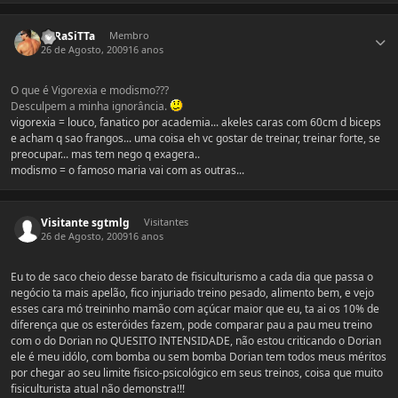
Estatísticas do autor
PaRaSiTTa
Membro
26 de Agosto, 2009
16 anos
O que é Vigorexia e modismo???
Desculpem a minha ignorância.
vigorexia = louco, fanatico por academia... akeles caras com 60cm d biceps
e acham q sao frangos... uma coisa eh vc gostar de treinar, treinar forte, se
preocupar... mas tem nego q exagera..
modismo = o famoso maria vai com as outras...
Visitante sgtmlg
Visitantes
26 de Agosto, 2009
16 anos
Eu to de saco cheio desse barato de fisiculturismo a cada dia que passa o
negócio ta mais apelão, fico injuriado treino pesado, alimento bem, e vejo
esses cara mó treininho mamão com açúcar maior que eu, ta ai os 10% de
diferença que os esteróides fazem, pode comparar pau a pau meu treino
com o do Dorian no QUESITO INTENSIDADE, não estou criticando o Dorian
ele é meu idólo, com bomba ou sem bomba Dorian tem todos meus méritos
por chegar ao seu limite fisico-psicológico em seus treinos, coisa que muito
fisiculturista atual não demonstra!!!