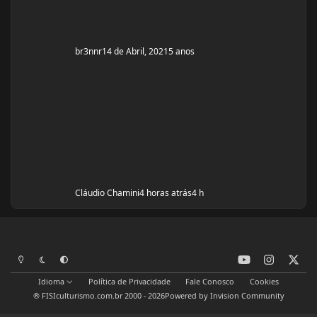
br3nnr
14 de Abril, 2021
5 anos
Cláudio Chamini
4 horas atrás
4 h
y
i
x
Modo Claro
Modo Escuro
Preferência do Sistema
o
n
Idioma
Política de Privacidade
Fale Conosco
Cookies
u
s
® FISIculturismo.com.br 2000 - 2026
Powered by
Invision Community
t
t