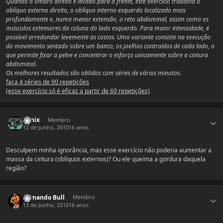
Quando o ombro direito é levado para a frente, este exercício trabalha o
oblíquo externo direito, o oblíquo interno esquerdo localizado mais
profundamente e, numa menor extensão, o reto abdominal, assim como os
músculos extensores da coluna do lado esquerdo. Para maior intensidade, é
possível arredondar levemente as costas. Uma variante consiste na execução
do movimento sentado sobre um banco, os joelhos contraídos de cada lado, o
que permite fixar a pelve e concentrar o esforço unicamente sobre a cintura
abdominal.
Os melhores resultados são obtidos com séries de vários minutos.
faça 4 séries de 90 repetições
(esse exercício só é eficaz a partir de 60 repetições)
Estatísticas do autor
Venix
Membro
12 de Junho, 2010
16 anos
Desculpem minha ignorância, mas esse exercício não poderia aumentar a
massa da cintura (oblíquos externos)? Ou ele queima a gordura daquela
região?
Estatísticas do autor
Fernando Bull
Membro
13 de Junho, 2010
16 anos