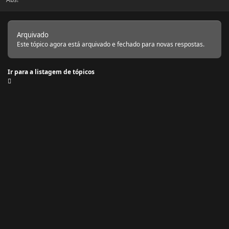
Arquivado
Este tópico agora está arquivado e fechado para novas respostas.
Ir para a listagem de tópicos