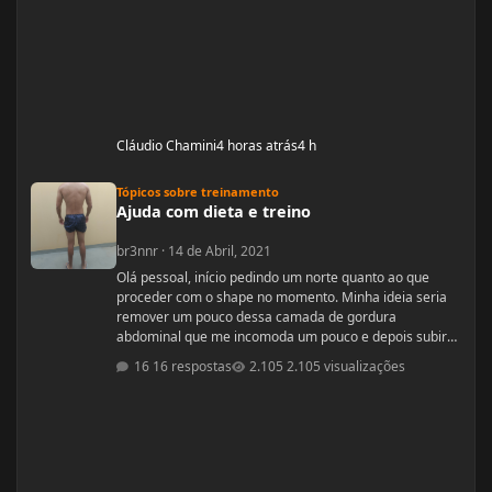
Cláudio Chamini
4 horas atrás
4 h
Ajuda com dieta e treino
Tópicos sobre treinamento
Ajuda com dieta e treino
br3nnr
·
14 de Abril, 2021
Olá pessoal, início pedindo um norte quanto ao que
proceder com o shape no momento. Minha ideia seria
remover um pouco dessa camada de gordura
abdominal que me incomoda um pouco e depois subir
pra um off-season bem feito. Fiquem a vontade pra
16 respostas
2.105 visualizações
ajudar! Idade: 24 Altura: 187 Peso: 80
Medicações em uso (Anticoncepcional,
antidepressivo,anti hipertensivo, etc...): nenhuma
Problemas de Saúde e história de cirurgias: nenhum
Exames de sangue h