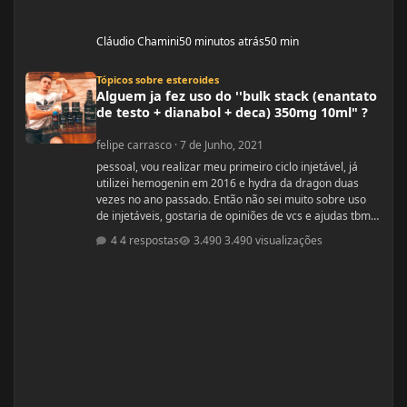
Cláudio Chamini
50 minutos atrás
50 min
Alguem ja fez uso do ''bulk stack (enantato de testo + dianabol + deca) 350mg
Tópicos sobre esteroides
Alguem ja fez uso do ''bulk stack (enantato
de testo + dianabol + deca) 350mg 10ml" ?
felipe carrasco
·
7 de Junho, 2021
pessoal, vou realizar meu primeiro ciclo injetável, já
utilizei hemogenin em 2016 e hydra da dragon duas
vezes no ano passado. Então não sei muito sobre uso
de injetáveis, gostaria de opiniões de vcs e ajudas tbm
são bem vindas estava procurando e achei esse bulk
4 respostas
3.490 visualizações
stack que é formado por ENANTATO DE
TESTOSTERONA + DIANABOL + DECA em uma ampola
de 10ml com 350mg, porem não achei nada a respeito
em vídeos ou fóruns vendedor me recomendou o uso
desse bulk toda terça e quinta em 1 Ml cada