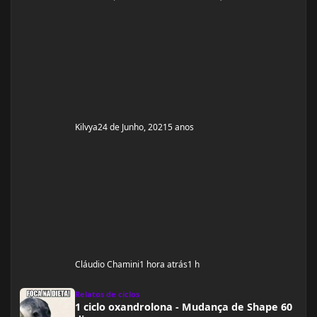
começar junto com vcs do zero.
Kilvya
24 de Junho, 2021
5 anos
Cláudio Chamini
1 hora atrás
1 h
1 ciclo oxandrolona - Mudança de Shape 60 dias
Relatos de ciclos
1 ciclo oxandrolona - Mudança de Shape 60