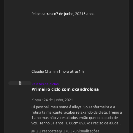
felipe carrasco
7 de Junho, 2021
5 anos
Cláudio Chamini
1 hora atrás
1 h
Primeiro ciclo com oxandrolona
Relatos de ciclos
Primeiro ciclo com oxandrolona
Kilvya
·
24 de Junho, 2021
Oi pessoal, meu nome é Kilvya. Sou enfermeira e a
rotina ta marcante, acabei relaxando da dieta. Treino a
1 ano mas não vi resultados então queria a ajuda de
vcs. Tenho 31 anos. 1, 66cm 89,0kg Preciso de ajuda
urgente! Vou mudar a dieta e as séries, então queria
2 respostas
370 visualizações