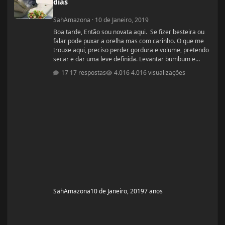
dias
SahAmazona
·
10 de Janeiro, 2019
Boa tarde, Então sou novata aqui. Se fizer besteira ou
falar pode puxar a orelha mas com carinho. O que me
trouxe aqui, preciso perder gordura e volume, pretendo
secar e dar uma leve definida. Levantar bumbum e
secar barriguinha, ganha forma nas pernas, costas e
17 respostas
4.016 visualizações
braços, mas nada muito musculoso ou a ponto de
competição ou barriga trincada com coxas volumosas.
Sou fã de mulheres FIN, pena que não nasci com esse
esteriótipo, sou um violoncelo como diz minha mãe e
lutava contra a na
SahAmazona
10 de Janeiro, 2019
7 anos