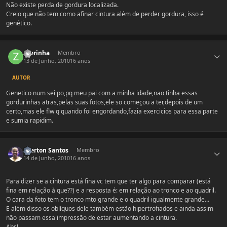
Não existe perda de gordura localizada.
Creio que não tem como afinar cintura além de perder gordura, isso é
genético.
Estatísticas do autor
zoerinha
Membro
13 de Junho, 2010
16 anos
AUTOR
Genetico num sei po,pq meu pai com a minha idade,nao tinha essas
gordurinhas atras,pelas suas fotos,ele so começou a ter,depois de um
certo,mas ele flw q quando foi engordando,fazia exercicios para essa parte
e sumia rapidim.
Estatísticas do autor
Everton Santos
Membro
14 de Junho, 2010
16 anos
Para dizer se a cintura está fina vc tem que ter algo para comparar (está
fina em relação à que??) e a resposta é: em relação ao tronco e ao quadril.
O cara da foto tem o tronco mto grande e o quadril igualmente grande...
E além disso os oblíquos dele também estão hipertrofiados e ainda assim
não passam essa impressão de estar aumentando a cintura.
Abs!