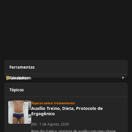
Ferramentas
Calculadoras
Orientadores
Geradores
Tópicos
Auxílio Treino, Dieta, Protocolo de Ergogênico
Tópicos sobre treinamento
Auxílio Treino, Dieta, Protocolo de
Ergogênico
JNS
·
1 de Agosto, 2020
Bom dia Galera, gostaria de auxílio com meu shape.