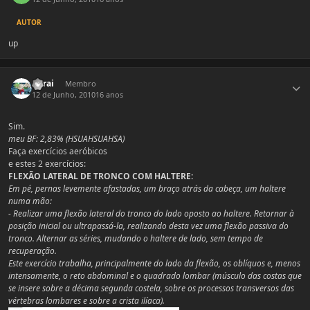
AUTOR
up
Estatísticas do autor
Kurai
Membro
12 de Junho, 2010
16 anos
Sim.
meu BF: 2,83% (HSUAHSUAHSA)
Faça exercícios aeróbicos
e estes 2 exercícios:
FLEXÃO LATERAL DE TRONCO COM HALTERE:
Em pé, pernas levemente afastadas, um braço atrás da cabeça, um haltere
numa mão:
- Realizar uma flexão lateral do tronco do lado oposto ao haltere. Retornar à
posição inicial ou ultrapassá-la, realizando desta vez uma flexão passiva do
tronco. Alternar as séries, mudando o haltere de lado, sem tempo de
recuperação.
Este exercício trabalha, principalmente do lado da flexão, os oblíquos e, menos
intensamente, o reto abdominal e o quadrado lombar (músculo das costas que
se insere sobre a décima segunda costela, sobre os processos transversos das
vértebras lombares e sobre a crista ilíaca).