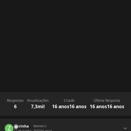
Respostas
Visualizações
Criado
Última Resposta
6
7,3mil
16 anos
16 anos
16 anos
16 anos
Estatísticas do autor
zoerinha
Membro
12 de Junho, 2010
16 anos