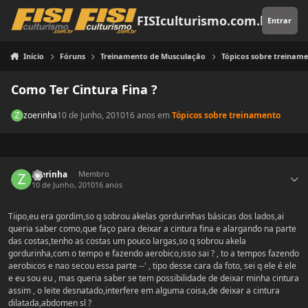
Pular para o conteúdo
FISIculturismo.com.br
Entrar
Início
Fóruns
Treinamento de Musculação
Tópicos sobre treinam
Como Ter Cintura Fina ?
zoerinha
10 de Junho, 2010
16 anos
em
Tópicos sobre treinamento
Estatísticas do autor
zoerinha
Membro
10 de Junho, 2010
16 anos
Tiipo,eu era gordim,so q sobrou akelas gordurinhas básicas dos lados,ai
queria saber como,que faço para deixar a cintura fina e alargando na parte
das costas,tenho as costas um pouco largas,so q sobrou akela
gordurinha,com o tempo e fazendo aerobico,isso sai ? , to a tempos fazendo
aerobicos e nao secou essa parte --' , tipo desse cara da foto, sei q ele é ele
e eu sou eu , mas queria saber se tem possibilidade de deixar minha cintura
assim , o leite desnatado,interfere em alguma coisa,de deixar a cintura
dilatada,abdomen sl ?