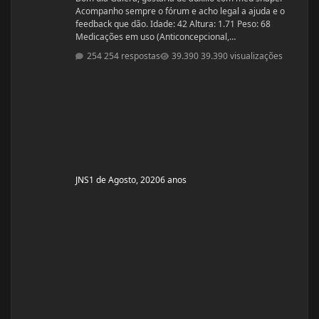
Acompanho sempre o fórum e acho legal a ajuda e o
feedback que dão. Idade: 42 Altura: 1.71 Peso: 68
Medicações em uso (Anticoncepcional,
antidepressivo,anti hipertensivo, etc...): nenhuma
254 respostas
39.390 visualizações
Problemas de Saúde e história de cirurgias: nenhuma
Exames de sangue hormonais recentes OU que tiver
recente= sem exames recentes. Tempo de treino: 15
anos, com interrupções sazonais. Ciclos FEITOS com
dose e tempo: enan
JNS
1 de Agosto, 2020
6 anos