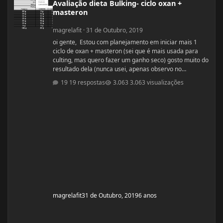
Avaliação dieta Bulking- ciclo oxan +
masteron
magrelafit
·
31 de Outubro, 2019
oi gente, Estou com planejamento em iniciar mais 1
ciclo de oxan + masteron (sei que é mais usada para
culting, mas quero fazer um ganho seco) gosto muito do
resultado dela (nunca usei, apenas observo no
pessoal). ja fiz 2 ciclos de oxandrolona 1 em 2016(6
19 respostas
3.063 visualizações
semanas) e outro 2017.(6 semanas) , mas o meu
objetivo do tópico mesmo é sobre a dieta. Quero fazer
uma dieta bulking limpa, não tenho a necessidade de
ganhar muito peso, apenas melhorar a qualidade
muscular e ganhar um pouco de ma
magrelafit
31 de Outubro, 2019
6 anos