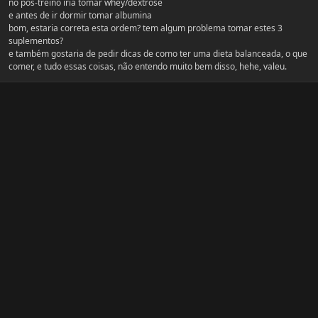
no pós-treino iria tomar whey/dextrose
e antes de ir dormir tomar albumina
bom, estaria correta esta ordem? tem algum problema tomar estes 3
suplementos?
e também gostaria de pedir dicas de como ter uma dieta balanceada, o que
comer, e tudo essas coisas, não entendo muito bem disso, hehe, valeu.