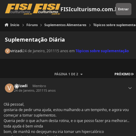
Pular para o conteúdo
FISIculturismo.com.br
Entrar
Início
Fóruns
Suplementos Alimentares
Tópicos sobre suplement
Suplementação Diária
virizadi
24 de Janeiro, 2011
15 anos
em
Tópicos sobre suplementação
Ú
PÁGINA 1 DE 2
PRÓXIMO
Estatísticas do autor
virizadi
Membro
24 de Janeiro, 2011
15 anos
Olá pessoal,
gostaria de pedir uma ajuda, estou malhando a um tempinho, e agora vou
começar a tomar suplementos.
Queria pedir o que acham desta rotina, e o que posso fazer pra melhorar...
toda ajuda é bem vinda
bom, de manhã no desjejum eu iria tomar um hipercalórico