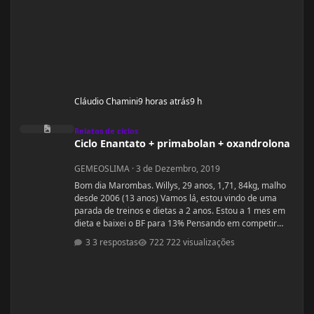
Cláudio Chamini
9 horas atrás
9 h
Ciclo Enantato + primabolan + oxandrolona
Relatos de ciclos
Ciclo Enantato + primabolan + oxandrolona
GEMEOSLIMA
·
3 de Dezembro, 2019
Bom dia Marombas. Willys, 29 anos, 1,71, 84kg, malho
desde 2006 (13 anos) Vamos lá, estou vindo de uma
parada de treinos e dietas a 2 anos. Estou a 1 mes em
dieta e baixei o BF para 13% Pensando em competir
estreantes ano que vem se tudo ocorrer bem até abril.
3 respostas
722 visualizações
(Secar e corrigir os pontos fracos) Anexo, os exames
laboratoriais. Fechei com um atleta e treinador pra ver
se em 6 meses monto a armadura, rs! Segue o
protocolo passado por ele: Enantato 250mg 2x seman