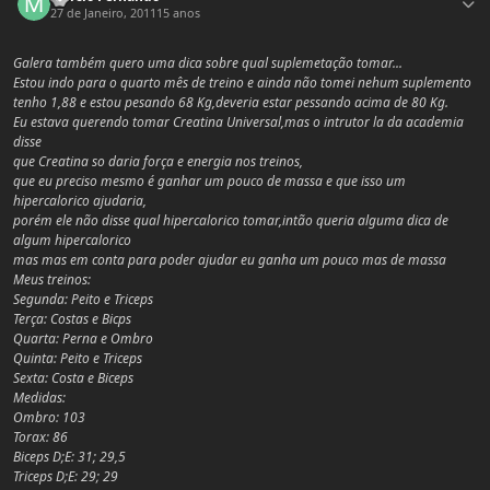
27 de Janeiro, 2011
15 anos
Galera também quero uma dica sobre qual suplemetação tomar...
Estou indo para o quarto mês de treino e ainda não tomei nehum suplemento
tenho 1,88 e estou pesando 68 Kg,deveria estar pessando acima de 80 Kg.
Eu estava querendo tomar Creatina Universal,mas o intrutor la da academia
disse
que Creatina so daria força e energia nos treinos,
que eu preciso mesmo é ganhar um pouco de massa e que isso um
hipercalorico ajudaria,
porém ele não disse qual hipercalorico tomar,intão queria alguma dica de
algum hipercalorico
mas mas em conta para poder ajudar eu ganha um pouco mas de massa
Meus treinos:
Segunda: Peito e Triceps
Terça: Costas e Bicps
Quarta: Perna e Ombro
Quinta: Peito e Triceps
Sexta: Costa e Biceps
Medidas:
Ombro: 103
Torax: 86
Biceps D;E: 31; 29,5
Triceps D;E: 29; 29