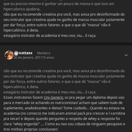
que eu preciso mesmo é ganhar um pouco de massa e que isso um
hipercalorico ajudaria,
não que eu recomende creatina pra você, mas avisa pro desinformado do
seu instrutor que creatina ajuda no ganho de massa muscular justamente
por dar força, entre outros fatores. e que o que dá "massa" não é
hipercalórico, é dieta.
estagiário instrutor de academia é meu ovo, viu... ô raça.
Estatísticas do autor
xxmottaxx
Membro
30 de Janeiro, 2011
15 anos
não que eu recomende creatina pra você, mas avisa pro desinformado do
seu instrutor que creatina ajuda no ganho de massa muscular justamente
por dar força, entre outros fatores. e que o que dá "massa" não é
hipercalórico, é dieta.
estagiário instrutor de academia é meu ovo, viu... ô raça.
Esses instrutores fazem
Uni-Generic
so pra pegar um diploma depois vao
para o mercado se achando os nutricionistas! acham que sabem tudo de
suplemento, anabolizantes e dietas! Tome cuidado... Quando eu estava na
academia (no comeco) me indicaram animal pack pra crescer e l-carnitina
pra secar! e depois quando perguntei a respeito de whey a resposta foi
clara "whey engorda!" .... Como eu nao sou cobaia de ninguem pesquisei e
tirei minhas proprias conclusoes!