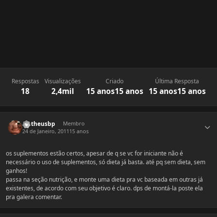
Respostas
Visualizações
Criado
Última Resposta
18
2,4mil
15 anos
15 anos
15 anos
15 anos
Estatísticas do autor
Matheusbp
Membro
24 de Janeiro, 2011
15 anos
os suplementos estão certos, apesar de q se vc for iniciante não é
necessário o uso de suplementos, só dieta já basta. até pq sem dieta, sem
ganhos!
passa na seção nutrição, e monte uma dieta pra vc baseada em outras já
existentes, de acordo com seu objetivo é claro. dps de montá-la poste ela
pra galera comentar.