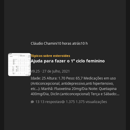
Cláudio Chamini
10 horas atrás
10 h
Ajuda para fazer o 1° ciclo feminino
Tópicos sobre esteroides
Ajuda para fazer o 1° ciclo feminino
V9.25
·
27 de Julho, 2021
Idade: 25 Altura: 1.70 Peso: 65,7 Medicações em uso
(Anticoncepcional, antidepressivo,anti hipertensivo,
etc...): Manhã: Fluoxetina 20mg/Dia Noite: Quetiapina
400mg/Dia, Diclin (anticoncepcional) Terça e Sábado:
Cabergolina 0,5mg Problemas de Saúde e história de
13 respostas
1.375 visualizações
cirurgias: Frequentemente tenho hipoglicemia oque faz
com que precise comer algo com açúcar. - Fluoxetina e
Quetiapina para tratamento depressivo e bipolar.
(Doença genética, tratamento iniciado quando cria