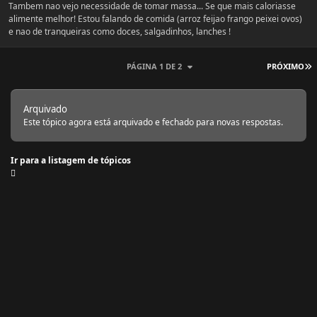
Tambem nao vejo necessidade de tomar massa... Se que mais caloriasse
alimente melhor! Estou falando de comida (arroz feijao frango peixei ovos)
e nao de tranqueiras como doces, salgadinhos, lanches !
Ú
PÁGINA 1 DE 2
PRÓXIMO
Arquivado
Este tópico agora está arquivado e fechado para novas respostas.
Ir para a listagem de tópicos