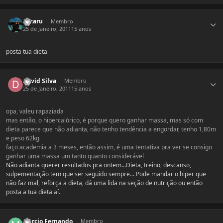
Estatísticas do autor
oozaru
Membro
25 de Janeiro, 2011
15 anos
posta tua dieta
Estatísticas do autor
David Silva
Membro
25 de Janeiro, 2011
15 anos
opa, valeu rapaziada
mas então, o hipercalórico, é porque quero ganhar massa, mas só com
dieta parece que não adianta, não tenho tendência a engordar, tenho 1,80m
e peso 62kg
faço academia a 3 meses, então assim, é uma tentativa pra ver se consigo
ganhar uma massa um tanto quanto considerável
Não adianta querer resultados pra ontem...Dieta, treino, descanso,
sulpementação tem que ser seguido sempre... Pode mandar o hiper que
não faz mal, reforça a dieta, dá uma lida na seção de nutrição ou então
posta a tua dieta aí.
Estatísticas do autor
Marcio Fernando
Membro