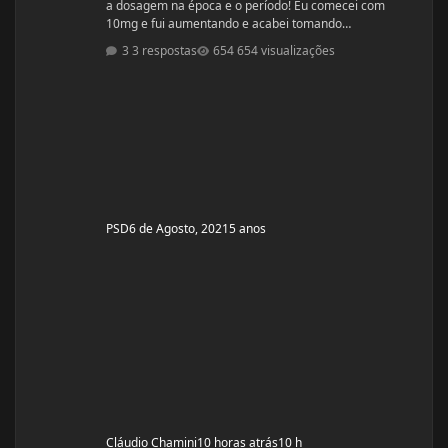
a dosagem na época e o período! Eu comecei com
10mg e fui aumentando e acabei tomando
60mg porque entendi errado foram 4 semanas tive
3 respostas
654 visualizações
ganhos de 5 quilos. Eu já treinava na época a 4 anos já
tinha ganhos bem bons até sem recursos
anabolizantes só que eu tinha perdido peso eu queria
aumentar de forma rápida. Nos dois primeiros anos de
treino eu ganhei muita massa muscular mas depois se
PSD
6 de Agosto, 2021
5 anos
Cláudio Chamini
10 horas atrás
10 h