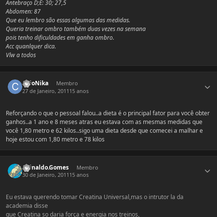
Antebraço D;E: 30; 27,5
Abdomen: 87
Que eu lembro são essas algumas das medidas.
Queria treinar ombro também duas vezes na semana
pois tenho dificuldades em ganha ombro.
Acc quanlquer dica.
Vlw a todos
Estatísticas do autor
CaioNika
Membro
27 de Janeiro, 2011
15 anos
Reforçando o que o pessoal falou..a dieta é o principal fator para você obter
ganhos..a 1 ano e 8 meses atras eu estava com as mesmas medidas que
você 1,80 metro e 62 kilos..sigo uma dieta desde que comecei a malhar e
hoje estou com 1,80 metro e 78 kilos
Estatísticas do autor
Reinaldo.Gomes
Membro
30 de Janeiro, 2011
15 anos
Eu estava querendo tomar Creatina Universal,mas o intrutor la da
academia disse
que Creatina so daria força e energia nos treinos,