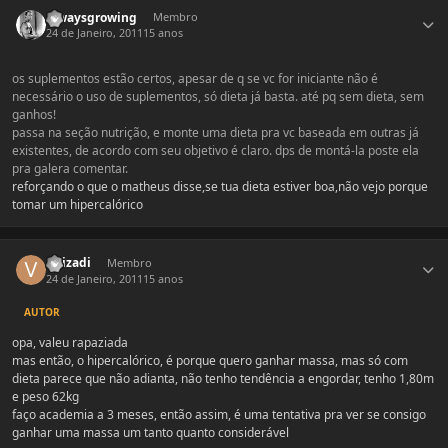
Estatísticas do autor
alwaysgrowing
Membro
24 de Janeiro, 2011
15 anos
os suplementos estão certos, apesar de q se vc for iniciante não é
necessário o uso de suplementos, só dieta já basta. até pq sem dieta, sem
ganhos!
passa na seção nutrição, e monte uma dieta pra vc baseada em outras já
existentes, de acordo com seu objetivo é claro. dps de montá-la poste ela
pra galera comentar.
reforçando o que o matheus disse,se tua dieta estiver boa,não vejo porque
tomar um hipercalórico
Estatísticas do autor
virizadi
Membro
24 de Janeiro, 2011
15 anos
AUTOR
opa, valeu rapaziada
mas então, o hipercalórico, é porque quero ganhar massa, mas só com
dieta parece que não adianta, não tenho tendência a engordar, tenho 1,80m
e peso 62kg
faço academia a 3 meses, então assim, é uma tentativa pra ver se consigo
ganhar uma massa um tanto quanto considerável