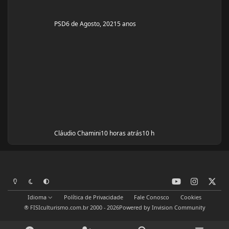
PSD
6 de Agosto, 2021
5 anos
Cláudio Chamini
10 horas atrás
10 h
y
i
x
Modo Claro
Modo Escuro
Preferência do Sistema
o
n
Idioma
Política de Privacidade
Fale Conosco
Cookies
u
s
® FISIculturismo.com.br 2000 - 2026
Powered by
Invision Community
t
t
u
a