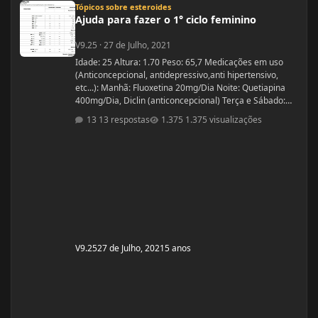
Tópicos sobre esteroides
Ajuda para fazer o 1° ciclo feminino
V9.25
·
27 de Julho, 2021
Idade: 25 Altura: 1.70 Peso: 65,7 Medicações em uso
(Anticoncepcional, antidepressivo,anti hipertensivo,
etc...): Manhã: Fluoxetina 20mg/Dia Noite: Quetiapina
400mg/Dia, Diclin (anticoncepcional) Terça e Sábado:
Cabergolina 0,5mg Problemas de Saúde e história de
13 respostas
1.375 visualizações
cirurgias: Frequentemente tenho hipoglicemia oque faz
com que precise comer algo com açúcar. - Fluoxetina e
Quetiapina para tratamento depressivo e bipolar.
(Doença genética, tratamento iniciado quando cria
V9.25
27 de Julho, 2021
5 anos