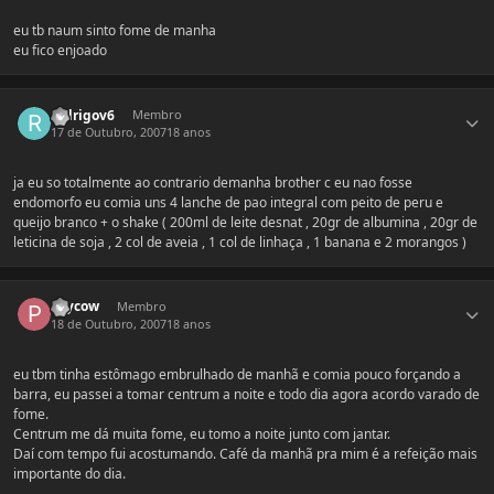
eu tb naum sinto fome de manha
eu fico enjoado
Estatísticas do autor
rodrigov6
Membro
17 de Outubro, 2007
18 anos
ja eu so totalmente ao contrario demanha brother c eu nao fosse
endomorfo eu comia uns 4 lanche de pao integral com peito de peru e
queijo branco + o shake ( 200ml de leite desnat , 20gr de albumina , 20gr de
leticina de soja , 2 col de aveia , 1 col de linhaça , 1 banana e 2 morangos )
Estatísticas do autor
Psycow
Membro
18 de Outubro, 2007
18 anos
eu tbm tinha estômago embrulhado de manhã e comia pouco forçando a
barra, eu passei a tomar centrum a noite e todo dia agora acordo varado de
fome.
Centrum me dá muita fome, eu tomo a noite junto com jantar.
Daí com tempo fui acostumando. Café da manhã pra mim é a refeição mais
importante do dia.