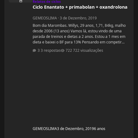
Relatos de ciclos
Ciclo Enantato + primabolan + oxandrolona
GEMEOSLIMA
·
3 de Dezembro, 2019
Bom dia Marombas. Willys, 29 anos, 1,71, 84kg, malho
desde 2006 (13 anos) Vamos lá, estou vindo de uma
parada de treinos e dietas a 2 anos. Estou a 1 mes em
dieta e baixei o BF para 13% Pensando em competir
estreantes ano que vem se tudo ocorrer bem até abril.
3 respostas
722 visualizações
(Secar e corrigir os pontos fracos) Anexo, os exames
laboratoriais. Fechei com um atleta e treinador pra ver
se em 6 meses monto a armadura, rs! Segue o
protocolo passado por ele: Enantato 250mg 2x seman
GEMEOSLIMA
3 de Dezembro, 2019
6 anos