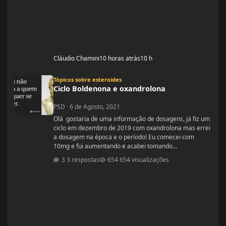
Cláudio Chamini
10 horas atrás
10 h
Ciclo Boldenona e oxandrolona
Tópicos sobre esteroides
Ciclo Boldenona e oxandrolona
PSD
·
6 de Agosto, 2021
Olá gostaria de uma informação de dosagens, já fiz um
ciclo em dezembro de 2019 com oxandrolona mas errei
a dosagem na época e o período! Eu comecei com
10mg e fui aumentando e acabei tomando
60mg porque entendi errado foram 4 semanas tive
3 respostas
654 visualizações
ganhos de 5 quilos. Eu já treinava na época a 4 anos já
tinha ganhos bem bons até sem recursos
anabolizantes só que eu tinha perdido peso eu queria
aumentar de forma rápida. Nos dois primeiros anos de
treino eu ganhei muita massa muscular mas depois se