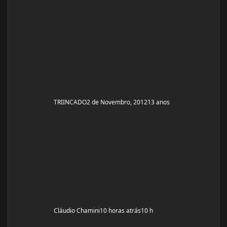
TRIINCADO
2 de Novembro, 2012
13 anos
Cláudio Chamini
10 horas atrás
10 h
Ajuda para fazer o 1° ciclo feminino