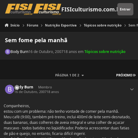
Pular para o conteúdo
FISIculturismo.com.br
Entrar
Início
Fóruns
Nutrição Esportiva
Tópicos sobre nutrição
Sem 
Sem fome pela manhã
Body Burn
16 de Outubro, 2007
18 anos
em
Tópicos sobre nutrição
Ú
PÁGINA 1 DE 2
PRÓXIMO
Estatísticas do autor
Body Burn
Membro
16 de Outubro, 2007
18 anos
Companheiros,
estou com um problema: não tenho vontade de comer pela manhã.
Meu café (9:00), também pré-treino, inclui 400ml de leite semi-desnatado,
duas bananas, duas colheres de aveia integral e uma colher de açucar
mascavo - todos batidos no liqüidificador. Poderia acrescentar duas fatias
de pão e queijo, no entanto, ficaria difícil ingerir.