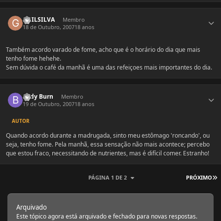
Estatísticas do autor
GUILSILVA
Membro
18 de Outubro, 2007
18 anos
Também acordo varado de fome, acho que é o horário do dia que mais
tenho fome hehehe.
Sem dúvida o café da manhã é uma das refeiçoes mais importantes do dia.
Estatísticas do autor
Body Burn
Membro
19 de Outubro, 2007
18 anos
AUTOR
Quando acordo durante a madrugada, sinto meu estômago 'roncando', ou
seja, tenho fome. Pela manhã, essa sensação não mais acontece; percebo
que estou fraco, necessitando de nutrientes, mas é difícil comer. Estranho!
Ú
PÁGINA 1 DE 2
PRÓXIMO
Arquivado
Este tópico agora está arquivado e fechado para novas respostas.