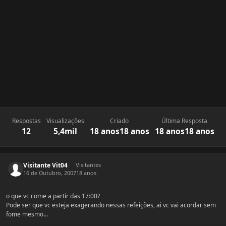
Respostas
Visualizações
Criado
Última Resposta
12
5,4mil
18 anos
18 anos
18 anos
18 anos
Visitante Vit04
Visitantes
16 de Outubro, 2007
18 anos
o que vc come a partir das 17:00?
Pode ser que vc esteja exagerando nessas refeições, ai vc vai acordar sem
fome mesmo...