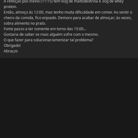
A refeição pós-treino (11:15) tem 60g de maltodextrina e 30g de whey
protein.
Então, almoço às 12:00, mas tenho muita dificuldade em comer. Ao sentir o
cheiro da comida, fico enjoado. Demoro para acabar de almoçar; às vezes,
sobra alimento no prato.
Fome passo a ter somente em torno das 15:00...
Gostaria de saber se mais alguém sofre com o mesmo.
O que fazer para solucionar/amenizar tal problema?
Obrigado!
Abraços