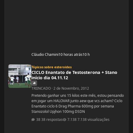
Cláudio Chamini
10 horas atrás
10 h
CICLO Enantato de Testosterona + Stano início dia 04.11.12
Tópicos sobre esteroides
CICLO Enantato de Testosterona + Stano
início dia 04.11.12
TRIINCADO
·
2 de Novembro, 2012
Pretendo ganhar uns 15 kilos este mês, estou pensando
em jogar um HALOVAR junto aew que vcs acham? Ciclo
Enantato ciclo 6 Drag Pharma 600mg por semana
Stanozolol Upjhon 100mg DSDN
38 respostas
7.138 visualizações