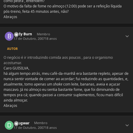
como pedra', entendem?
O motivo da falta de fome no almoço (12:00) pode ser a refeição líquida
pós-treino, feita 45 minutos antes, não?
Abraços
Estatísticas do autor
Body Burn
Membro
17 de Outubro, 2007
18 anos
AUTOR
O negócio é ir introduzindo comida aos poucos , para o organismo
acostumar.
Caro GUISILVA,
há algum tempo atrás, meu café-da-manhã era bastante repleto, apesar de
nunca sentir vontade de comer ao acordar; fui reduzindo as quantidades, e,
atualmente, tomo apenas um
shake
com leite, bananas, aveia e açucar
mascavo. Já no almoço eu sentia bastante fome, que foi diminuindo de
tempos pra cá; quando passei a consumir suplementos, ficou mais difícil
ainda almoçar.
Abraços
Estatísticas do autor
dougwar
Membro
17 de Outubro, 2007
18 anos