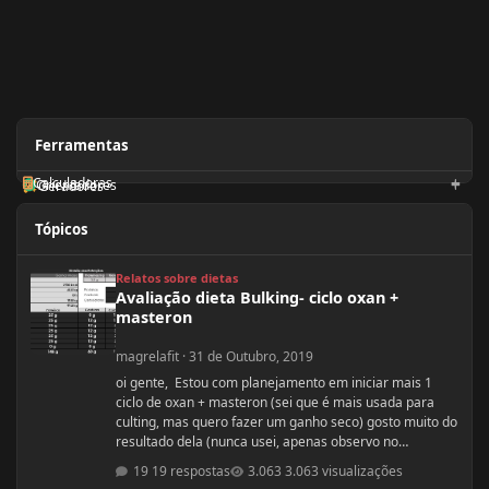
Ferramentas
Calculadoras
Orientadores
Geradores
Tópicos
Avaliação dieta Bulking- ciclo oxan + masteron
Relatos sobre dietas
Avaliação dieta Bulking- ciclo oxan +
masteron
magrelafit
·
31 de Outubro, 2019
oi gente, Estou com planejamento em iniciar mais 1
ciclo de oxan + masteron (sei que é mais usada para
culting, mas quero fazer um ganho seco) gosto muito do
resultado dela (nunca usei, apenas observo no
pessoal). ja fiz 2 ciclos de oxandrolona 1 em 2016(6
19 respostas
3.063 visualizações
semanas) e outro 2017.(6 semanas) , mas o meu