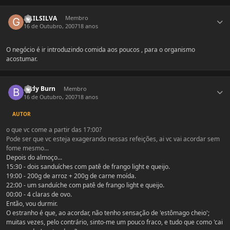
Estatísticas do autor
GUILSILVA
Membro
16 de Outubro, 2007
18 anos
O negócio é ir introduzindo comida aos poucos , para o organismo
acostumar.
Estatísticas do autor
Body Burn
Membro
16 de Outubro, 2007
18 anos
AUTOR
o que vc come a partir das 17:00?
Pode ser que vc esteja exagerando nessas refeições, ai vc vai acordar sem
fome mesmo...
Depois do almoço...
15:30 - dois sanduíches com patê de frango light e queijo.
19:00 - 200g de arroz + 200g de carne moída.
22:00 - um sanduíche com patê de frango light e queijo.
00:00 - 4 claras de ovo.
Então, vou durmir.
O estranho é que, ao acordar, não tenho sensação de 'estômago cheio';
muitas vezes, pelo contrário, sinto-me um pouco fraco, e tudo que como 'cai