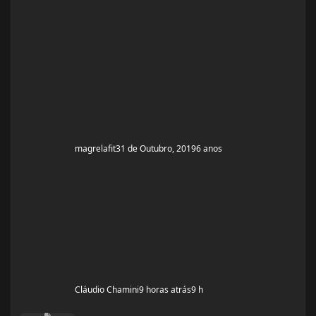
objetivo do tópico mesmo é sobre a dieta. Quero fazer
uma dieta bulking limpa, não tenho a necessidade de
ganhar muito peso, apenas melhorar a qualidade
muscular e ganhar um pouco de ma
magrelafit
31 de Outubro, 2019
6 anos
Cláudio Chamini
9 horas atrás
9 h
Ciclo Enantato + primabolan + oxandrolona