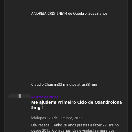
ANDREIA CRISTINE
14 de Outubro, 2022
3 anos
Cláudio Chamini
33 minutos atrás
33 min
Me ajudem! Primeiro Ciclo de Oxandrolona 5mg !
Relatos de ciclos
Me ajudem! Primeiro Ciclo de Oxandrolona
5mg !
lolalopes
·
20 de Outubro, 2022
Olá Pessoal! Tenho 28 anos prestes a fazer 29! Treino
desde 2015! Com várias idas e vindas! Sempre tive