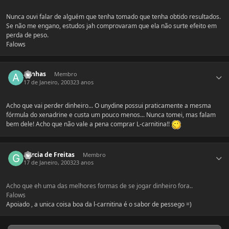
Nunca ouvi falar de alguém que tenha tomado que tenha obtido resultados.
Se não me engano, estudos jah comprovaram que ela não surte efeito em
perda de peso.
Falows
Estatísticas do autor
annhas
Membro
17 de Janeiro, 2003
23 anos
Acho que vai perder dinheiro... O unydine possui praticamente a mesma
fórmula do xenadrine e custa um pouco menos... Nunca tomei, mas falam
bem dele! Acho que não vale a pena comprar L-carnitina!!
Estatísticas do autor
Garcia de Freitas
Membro
17 de Janeiro, 2003
23 anos
Acho que eh uma das melhores formas de se jogar dinheiro fora..
Falows
Apoiado , a unica coisa boa da l-carnitina é o sabor de pessego =)