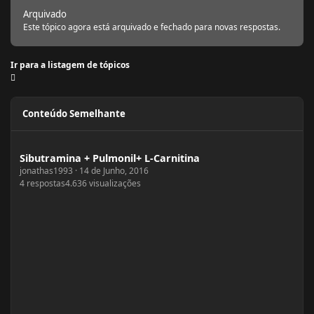
Arquivado
Este tópico agora está arquivado e fechado para novas respostas.
Ir para a listagem de tópicos
Conteúdo Semelhante
Sibutramina + Pulmonil+ L-Carnitina
Sibutramina + Pulmonil+ L-Carnitina
jonathas1993
·
14 de Junho, 2016
4
respostas
4.636
visualizações