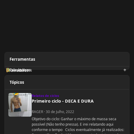
Ferramentas
Calculadoras
Orientadores
Geradores
Tópicos
Primeiro ciclo - DECA E DURA
Relatos de ciclos
Primeiro ciclo - DECA E DURA
RAGER
·
30 de Julho, 2022
Objetivo do ciclo: Ganhar o máximo de massa seca
possível (Não tenho pressa). E irei relatando aqui
conforme o tempo Ciclos eventualmente já realizados: