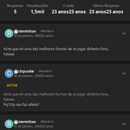
Respostas
Visualizações
Criado
Última Resposta
5
1,5mil
23 anos
23 anos
23 anos
23 anos
Estatísticas do autor
Rastermition
Membro
16 de Janeiro, 2003
23 anos
Acho que eh uma das melhores formas de se jogar dinheiro fora..
Falows
Estatísticas do autor
cyb3rpunke
Membro
16 de Janeiro, 2003
23 anos
AUTOR
Acho que eh uma das melhores formas de se jogar dinheiro fora..
Falows
Pq? Ela nao faz efeito?
Estatísticas do autor
Rastermition
Membro
16 de Janeiro, 2003
23 anos