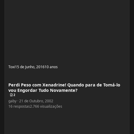
Toxi
15 de Junho, 2016
10 anos
Perdi Peso com Xenadrine! Quando para de Tomá-lo vou Engordar Tudo Nov
Perdi Peso com Xenadrine! Quando para de Tomá-lo
vou Engordar Tudo Novamente?
2
gaby
·
21 de Outubro, 2002
16
respostas
2.766
visualizações