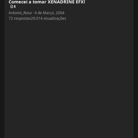
Comecei a tomar XENADRINE EFX!
8
Antonio_Rosa
·
4 de Março, 2004
72
respostas
29.014
visualizações