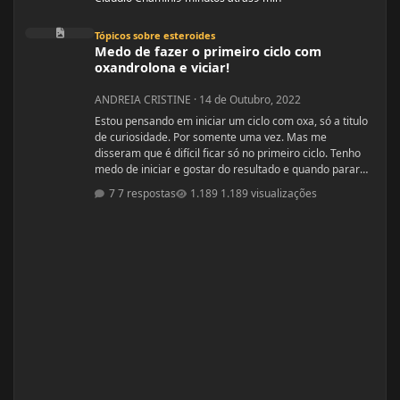
Medo de fazer o primeiro ciclo com oxandrolona e viciar!
Tópicos sobre esteroides
Medo de fazer o primeiro ciclo com
oxandrolona e viciar!
ANDREIA CRISTINE
·
14 de Outubro, 2022
Estou pensando em iniciar um ciclo com oxa, só a titulo
de curiosidade. Por somente uma vez. Mas me
disseram que é difícil ficar só no primeiro ciclo. Tenho
medo de iniciar e gostar do resultado e quando parar
ficar com auto estima baixo. Mas a vontade está bem
7 respostas
1.189 visualizações
maior...kkkkk