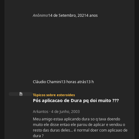
Anônimo
14 de Setembro, 2021
4 anos
Cláudio Chamini
13 horas atrás
13 h
Pós aplicacao de Dura pq doi muito ???
Tópicos sobre esteroides
Pós aplicacao de Dura pq doi muito ???
Arkantos
·
4 de Junho, 2003
Meu amigo estaa aplicando dura so q tava doendo
muito ele disse entao ele parou de aplicar e vendou o
resto das duras deles... é normal doer com aplicaao de
dura ?