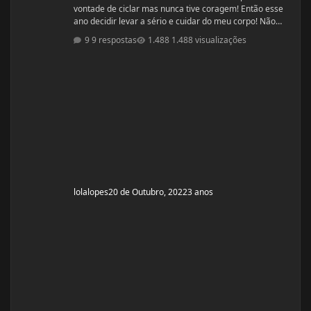
vontade de ciclar mas nunca tive coragem! Então esse
ano decidir levar a sério e cuidar do meu corpo! Não
estou sendo acompanhada por nutricionista! Mas
9 respostas
1.488 visualizações
quando comecei a fazer a dieta de déficit calórico
estava com 55kg e consegui baixar para 51kg! Home
me encontro com 52,00 oscilando para 51,00 kg.
Comecei o ciclo hoje 20/10 e pretendo fazer um ciclo de
8 há 10 semanas. Altura: 1,53
lolalopes
20 de Outubro, 2022
3 anos