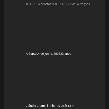
15 respostas
8.923 visualizações
Arkantos
4 de Junho, 2003
23 anos
Cláudio Chamini
13 horas atrás
13 h