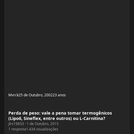
Mvrck
25 de Outubro, 2002
23 anos
Perda de peso: vale a pena tomar termogênicos (Lipo6, Sineflex, entre outros)
Perda de peso: vale a pena tomar termogênicos
(Lipo6, Sineflex, entre outros) ou L-Carnitina?
jlrs19833
·
1 de Outubro, 2015
1
resposta
1.434
visualizações