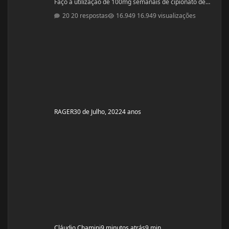
Faço a utilização de 100mg semanais de cipionato de
testosterona a 1 ano (TRT legítima) em decorrência de
20 respostas
16.949 visualizações
hipofunção testiscular diagnosticada e que já foi
tentado tratamento para recuperação da produção
hormonal e espermatogênese (HCG e Clomifeno),
porém sem êxito [Sim, eu sou estéril] . Acredito que a
minha função testicular é defici
RAGER
30 de Julho, 2022
4 anos
Cláudio Chamini
9 minutos atrás
9 min