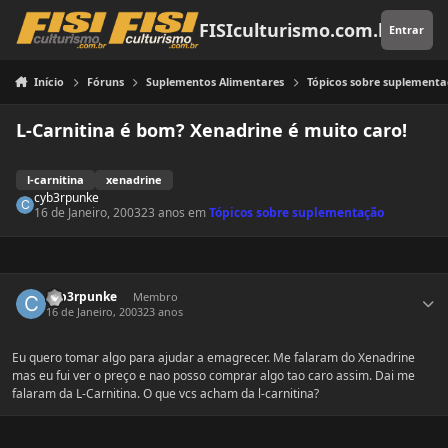
Pular para o conteúdo
FISIculturismo.com.br
Entrar
Início
Fóruns
Suplementos Alimentares
Tópicos sobre suplement
L-Carnitina é bom? Xenadrine é muito caro!
l-carnitina
xenadrine
cyb3rpunke
16 de Janeiro, 2003
23 anos
em
Tópicos sobre suplementação
Estatísticas do autor
cyb3rpunke
Membro
16 de Janeiro, 2003
23 anos
Eu quero tomar algo para ajudar a emagrecer. Me falaram do Xenadrine
mas eu fui ver o preço e nao posso comprar algo tao caro assim. Dai me
falaram da L-Carnitina. O que vcs acham da l-carnitina?