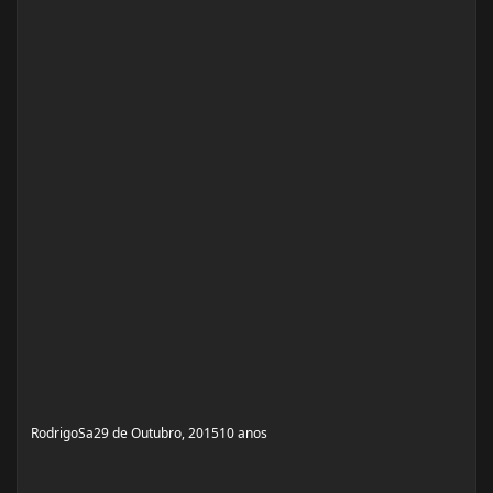
RodrigoSa
29 de Outubro, 2015
10 anos
Comecei a tomar XENADRINE EFX!