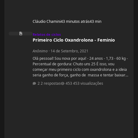
Cláudio Chamini
43 minutos atrás
43 min
Primeiro Ciclo Oxandrolona - Feminio
Relatos de ciclos
Primeiro Ciclo Oxandrolona - Feminio
Anônimo
·
14 de Setembro, 2021
Olá pessoal! Sou nova por aqui! - 24 anos - 1,73 - 60 kg -
Percentual de gordura: Chuto uns 25 É isso, vou
começar meu primeiro ciclo com oxandrolona e a ideia
seria ganho de força, ganho de massa e tentar baixar
percentual de gordura. Sou a famosa magra falsa.
2 respostas
453 visualizações
Treino há alguns anos mas sinto que não tenho bons
resultados, sinto que tenho pouca força e peco na dieta
(doces hehe). O que mais me incomoda são as pernas
finas e barrigona, pretendo fazer o ciclo pr