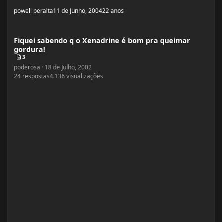
powell peralta
11 de Junho, 2004
22 anos
Fiquei sabendo q o Xenadrine é bom pra queimar gordura!
Fiquei sabendo q o Xenadrine é bom pra queimar
gordura!
3
poderosa
·
18 de Julho, 2002
24
respostas
4.136
visualizações