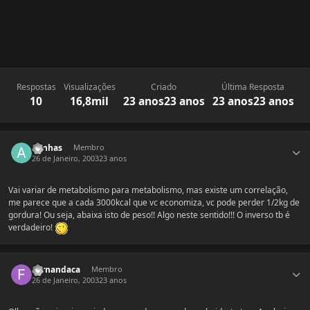
Respostas
Visualizações
Criado
Última Resposta
10
16,8mil
23 anos
23 anos
23 anos
23 anos
Estatísticas do autor
annhas
Membro
26 de Janeiro, 2003
23 anos
Vai variar de metabolismo para metabolismo, mas existe um correlação,
me parece que a cada 3000kcal que vc economiza, vc pode perder 1/2kg de
gordura! Ou seja, abaixa isto de peso!! Algo neste sentido!!! O inverso tb é
verdadeiro!
Estatísticas do autor
Fernandaca
Membro
26 de Janeiro, 2003
23 anos