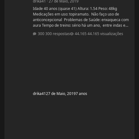
drika41
·
27 de Maio, 2019
Idade 40 anos (quase 41) Altura: 1.54 Peso: 48kg
Medicações em uso: topiramato. Não faço uso de
anticoncepcional Problemas de Saúde: enxaqueca com
aura Tempo de treino: sério há um ano, entre indas e
vindas 4 anos Ciclos feitos: Março 2019 oxandrolona 5
300 respostas
44.165 visualizações
mg durante 8 semanas, após 10 mg até a 12° semana.
Ciclo proposto com Aes ( Marca) do se e tempo: Proposto
pelo @Apollo Galeno e @Foston, verdade não é um
ciclo, usarei enantato de test
drika41
27 de Maio, 2019
7 anos