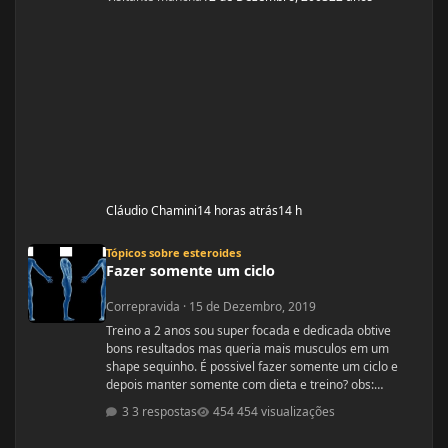
Cláudio Chamini
14 horas atrás
14 h
Fazer somente um ciclo
Tópicos sobre esteroides
Fazer somente um ciclo
Correpravida
·
15 de Dezembro, 2019
Treino a 2 anos sou super focada e dedicada obtive
bons resultados mas queria mais musculos em um
shape sequinho. É possivel fazer somente um ciclo e
depois manter somente com dieta e treino? obs:
desculpe se ja tiver esse tópico, procurei mais não
3 respostas
454 visualizações
encontrei