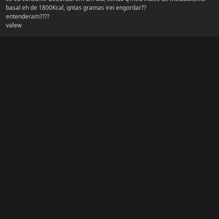
basal eh de 1800Kcal, qntas gramas irei engordar??
entenderam????
valew