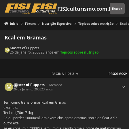
Pular para o conteúdo
FISIculturismo.com.br
Entrar
Início
Fóruns
Nutrição Esportiva
Tópicos sobre nutrição
Kcal
Kcal em Gramas
Master of Puppets
26 de Janeiro, 2003
23 anos
em
Tópicos sobre nutrição
Ú
PÁGINA 1 DE 2
PRÓXIMO
Estatísticas do autor
Master of Puppets
Membro
26 de Janeiro, 2003
23 anos
Tem como transformar Kcal em Grmas
exemplo:
Tenho 1,78m 71kg
Se eu perder 1000Kcal, em exercicios qntas gramas isso significaria???
outro exe.
se eu consumir 2000Kcal em um dia, sendo q meu indice de metabolismo