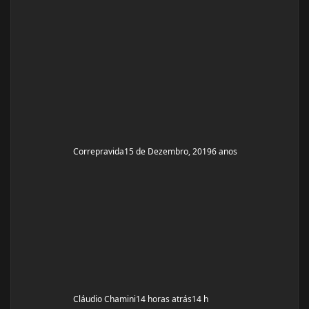
Correpravida
15 de Dezembro, 2019
6 anos
Cláudio Chamini
14 horas atrás
14 h