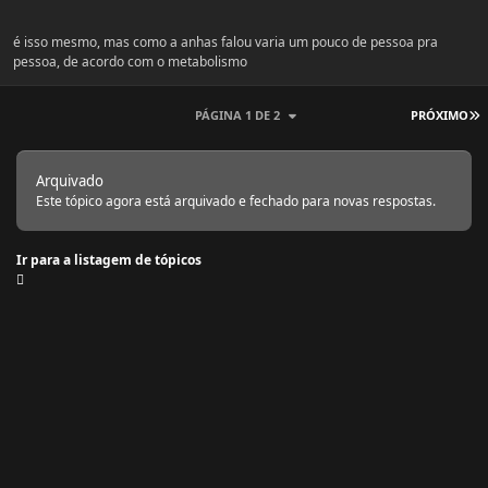
é isso mesmo, mas como a anhas falou varia um pouco de pessoa pra
pessoa, de acordo com o metabolismo
Ú
PÁGINA 1 DE 2
PRÓXIMO
Arquivado
Este tópico agora está arquivado e fechado para novas respostas.
Ir para a listagem de tópicos