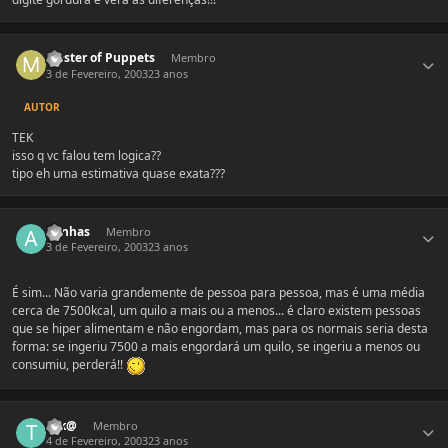
Estatísticas do autor
Master of Puppets
Membro
3 de Fevereiro, 2003
23 anos
AUTOR
TEK
isso q vc falou tem logica??
tipo eh uma estimativa quase exata???
Estatísticas do autor
annhas
Membro
3 de Fevereiro, 2003
23 anos
É sim... Não varia grandemente de pessoa para pessoa, mas é uma média
cerca de 7500kcal, um quilo a mais ou a menos... é claro existem pessoas
que se hiper alimentam e não engordam, mas para os normais seria desta
forma: se ingeriu 7500 a mais engordará um quilo, se ingeriu a menos ou
consumiu, perderá!!
Estatísticas do autor
Tek@
Membro
4 de Fevereiro, 2003
23 anos