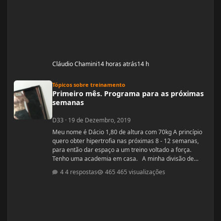
Cláudio Chamini
14 horas atrás
14 h
Primeiro mês. Programa para as próximas semanas
Tópicos sobre treinamento
Primeiro mês. Programa para as próximas
semanas
D33
·
19 de Dezembro, 2019
Meu nome é Dácio 1,80 de altura com 70kg A princípio
quero obter hipertrofia nas próximas 8 - 12 semanas,
para então dar espaço a um treino voltado a força.
Tenho uma academia em casa. A minha divisão de
treino atual segue: Seg: Agachamento 3x8 - 100kg
4 respostas
465 visualizações
RDL: 3x8 - 37,5kg Panturilha com uma perna 3x20 - 8kg
Supino: 3x8 - 60kg (quero melhorar isso aqui, horrível)
Voador com superband: 3x12 - Super Resistente. Pull
ups: 3x8 - 15kg (+ c