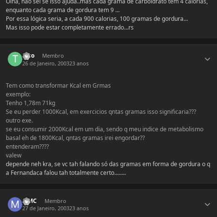
Olha, não sei se isso ajuda..mas cada grama de carboidrato tem 4 calorias,
enquanto cada grama de gordura tem 9 ...
Por essa lógica seria, a cada 900 calorias, 100 gramas de gordura...
Mas isso pode estar completamente errado...rs
Estatísticas do autor
Tato
Membro
26 de Janeiro, 2003
23 anos
Tem como transformar Kcal em Grmas
exemplo:
Tenho 1,78m 71kg
Se eu perder 1000Kcal, em exercicios qntas gramas isso significaria???
outro exe.
se eu consumir 2000Kcal em um dia, sendo q meu indice de metabolismo
basal eh de 1800Kcal, qntas gramas irei engordar??
entenderam????
valew
depende neh kra, se vc tah falando só das gramas em forma de gordura o q
a Fernandaca falou tah totalmente certo........
Estatísticas do autor
MMC
Membro
27 de Janeiro, 2003
23 anos