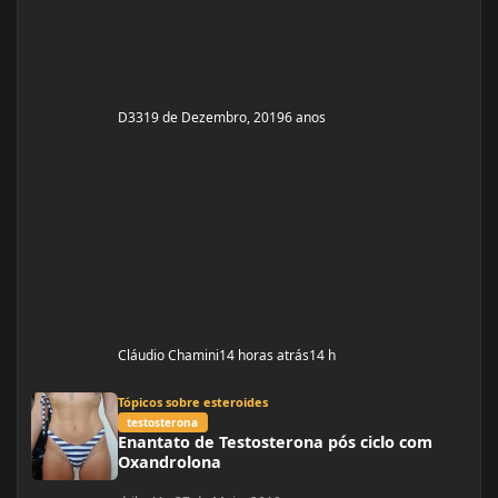
D33
19 de Dezembro, 2019
6 anos
Cláudio Chamini
14 horas atrás
14 h
Enantato de Testosterona pós ciclo com Oxandrolona
Tópicos sobre esteroides
testosterona
Enantato de Testosterona pós ciclo com
Oxandrolona