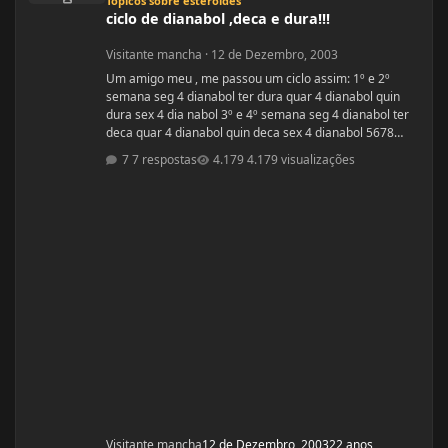
Tópicos sobre esteroides
ciclo de dianabol ,deca e dura!!!
Visitante mancha
·
12 de Dezembro, 2003
Um amigo meu , me passou um ciclo assim: 1º e 2º
semana seg 4 dianabol ter dura quar 4 dianabol quin
dura sex 4 dia nabol 3º e 4º semana seg 4 dianabol ter
deca quar 4 dianabol quin deca sex 4 dianabol 5678
seman vou partir para definição com outros anabolicos.
7 respostas
4.179 visualizações
PERGUNTAS : 1 - GOSTARIA DE SABER A OPNIÃO DE
VCS SOBRE ESSE CICLO? 2 - GOSTARIA DE SABER PQ
ELE ME FALOU P TOMAR OS 4 COMPRIMIDOS DE SEG ,
QUAR E SEX E NÃO TODOS OS DIAS? ELE ME DISS
Visitante mancha
12 de Dezembro, 2003
22 anos