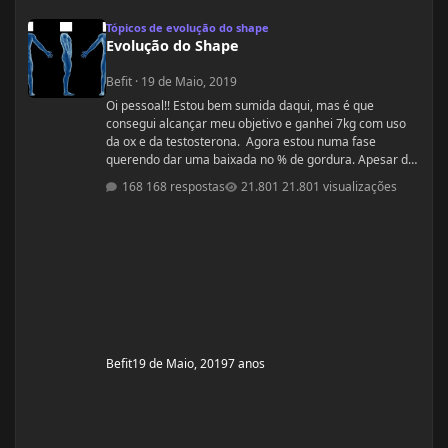
Evolução do Shape
Tópicos de evolução do shape
Evolução do Shape
Befit
·
19 de Maio, 2019
Oi pessoal!! Estou bem sumida daqui, mas é que
consegui alcançar meu objetivo e ganhei 7kg com uso
da ox e da testosterona. Agora estou numa fase
querendo dar uma baixada no % de gordura. Apesar de
estudar nutrição e saber exatamente o que devo fazer,
168 respostas
21.801 visualizações
gostaria de compartilhamento de treinos e talvez
suplementos para dar energia. Dei uma sumida daqui
porque estou trabalhando muito! Um ritmo bemmmmm
complicado! Mas já estou organizada para treinamento
e dieta. Estou com um corpo legal, mas
Befit
19 de Maio, 2019
7 anos