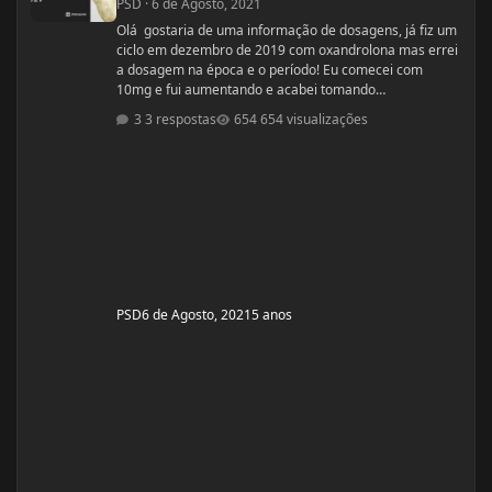
PSD
·
6 de Agosto, 2021
Olá gostaria de uma informação de dosagens, já fiz um
ciclo em dezembro de 2019 com oxandrolona mas errei
a dosagem na época e o período! Eu comecei com
10mg e fui aumentando e acabei tomando
60mg porque entendi errado foram 4 semanas tive
3 respostas
654 visualizações
ganhos de 5 quilos. Eu já treinava na época a 4 anos já
tinha ganhos bem bons até sem recursos
anabolizantes só que eu tinha perdido peso eu queria
aumentar de forma rápida. Nos dois primeiros anos de
treino eu ganhei muita massa muscular mas depois se
PSD
6 de Agosto, 2021
5 anos