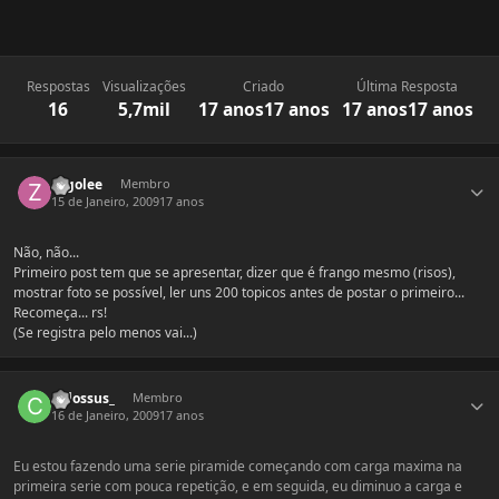
Respostas
Visualizações
Criado
Última Resposta
16
5,7mil
17 anos
17 anos
17 anos
17 anos
Estatísticas do autor
zagolee
Membro
15 de Janeiro, 2009
17 anos
Não, não...
Primeiro post tem que se apresentar, dizer que é frango mesmo (risos),
mostrar foto se possível, ler uns 200 topicos antes de postar o primeiro...
Recomeça... rs!
(Se registra pelo menos vai...)
Estatísticas do autor
Colossus_
Membro
16 de Janeiro, 2009
17 anos
Eu estou fazendo uma serie piramide começando com carga maxima na
primeira serie com pouca repetição, e em seguida, eu diminuo a carga e