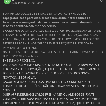
16 de Janeiro, 2009
17 anos
BOM AMIGO COLOSSUS SE NÃO LEU AINDA TA AE PRA VC LER
Espaço dedicado para discussões sobre as melhores formas de
treinamento para ganho de massa muscular ou para redução de peso.
ISSO TA ESCRITO NO ÍNDICE DO FÓRUM
É COMO NOSSO AMIGO GALLO DISSE, SE FOR PRA SEGUIR SUA LINHA DE
PENSAMENTO NÃO PRECISA TER PROFESOR DE EDUCAÇÃO FISICA NAS
ACADEMIAS, BASTA APENAS COLOCAR UNS LIVROS,DVDS E UM PC COM
INTERNET PROS ALUNOS CHEGAREM E IR PESQUISAR E POR CONTA
MONTAREM SEU TREINO.
NAS ESCOLAS TB NEM PRECISA PROFESSOR, TODO MUNDO VAI APRENDER
LER E ESCREVER SOZINHO.
ENTENDA O PROCESSO...
UM NOVATO SEM INFORMAÇÃO ENTRA NO FORUM E TIRA DÚVIDAS, ATÉ
TER BASTANTE INFORMAÇÃO (O QUE É DIFERENTE DE CONHECIMENTO)...
LOGO ELE VAI SE ACHAR DIGNO DE SER CONSULTOR DOS NOVOS
NOVATOS....E POR AI VAI,
...AQUI DEVERIA SER UM LUGAR PRA DEBATER... COMO FOI SOBRE
CONTADOR DE REPETIÇÕES E NÃO UM LUGAR PRA SE ENSINAR OU PRA
CORNETAR...
QUER APRENDER BAIXE LIVROS FREE NA NET OU ARTIGOS DE FONTE
CONFIÁVEIS, TIRE SUAS PROPRIAS CONCLUSÕES FAÇAM SUAS PROPRIAS
EXPERIÊNCIAS E DEPOIS VEM PRO FORUM "DEBATER", QDO COMECEI EU