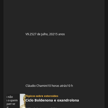
Quetiapina para tratamento depressivo e bipolar.
(Doença genética, tratamento iniciado quando cria
V9.25
27 de Julho, 2021
5 anos
Cláudio Chamini
10 horas atrás
10 h
Ciclo Boldenona e oxandrolona
Tópicos sobre esteroides
Ciclo Boldenona e oxandrolona