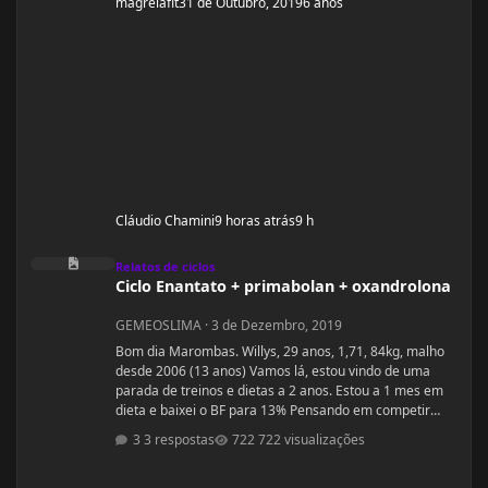
magrelafit
31 de Outubro, 2019
6 anos
Cláudio Chamini
9 horas atrás
9 h
Ciclo Enantato + primabolan + oxandrolona
Relatos de ciclos
Ciclo Enantato + primabolan + oxandrolona
GEMEOSLIMA
·
3 de Dezembro, 2019
Bom dia Marombas. Willys, 29 anos, 1,71, 84kg, malho
desde 2006 (13 anos) Vamos lá, estou vindo de uma
parada de treinos e dietas a 2 anos. Estou a 1 mes em
dieta e baixei o BF para 13% Pensando em competir
estreantes ano que vem se tudo ocorrer bem até abril.
3 respostas
722 visualizações
(Secar e corrigir os pontos fracos) Anexo, os exames
laboratoriais. Fechei com um atleta e treinador pra ver