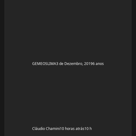
se em 6 meses monto a armadura, rs! Segue o
protocolo passado por ele: Enantato 250mg 2x seman
GEMEOSLIMA
3 de Dezembro, 2019
6 anos
Cláudio Chamini
10 horas atrás
10 h