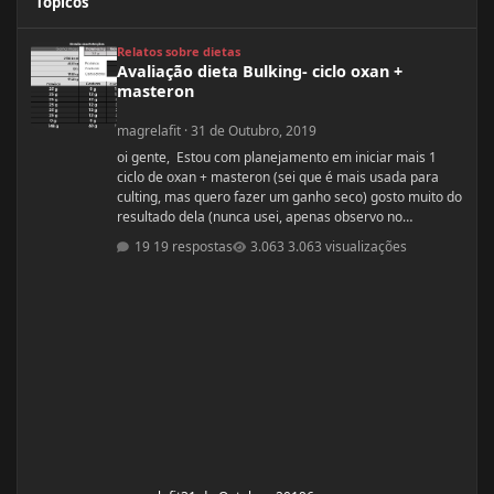
Tópicos
Avaliação dieta Bulking- ciclo oxan + masteron
Relatos sobre dietas
Avaliação dieta Bulking- ciclo oxan +
masteron
magrelafit
·
31 de Outubro, 2019
oi gente, Estou com planejamento em iniciar mais 1
ciclo de oxan + masteron (sei que é mais usada para
culting, mas quero fazer um ganho seco) gosto muito do
resultado dela (nunca usei, apenas observo no
pessoal). ja fiz 2 ciclos de oxandrolona 1 em 2016(6
19 respostas
3.063 visualizações
semanas) e outro 2017.(6 semanas) , mas o meu
objetivo do tópico mesmo é sobre a dieta. Quero fazer
uma dieta bulking limpa, não tenho a necessidade de
ganhar muito peso, apenas melhorar a qualidade
muscular e ganhar um pouco de ma