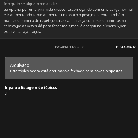
fico grato se alguem me ajudar.
eu optaria por uma pirâmide crescente,começando com uma carga normal
e ir aumentando.Tente aumentar um pouco o peso,mas tente também
manter o número de repetições.não vai fazer já com esses números na
cabeça,pq as vezes dá para fazer mais,mas já chegou no número 6,por
ex,ai vc para,abraços.
Ú
PÁGINA 1 DE 2
PRÓXIMO
Arquivado
Este tópico agora está arquivado e fechado para novas respostas.
Ir para a listagem de tópicos