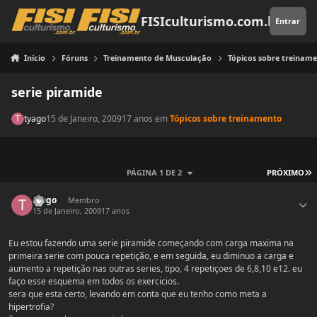
Pular para o conteúdo
FISIculturismo.com.br
Entrar
Início
Fóruns
Treinamento de Musculação
Tópicos sobre treinam
serie piramide
tyago
15 de Janeiro, 2009
17 anos
em
Tópicos sobre treinamento
Ú
PÁGINA 1 DE 2
PRÓXIMO
Estatísticas do autor
tyago
Membro
15 de Janeiro, 2009
17 anos
Eu estou fazendo uma serie piramide começando com carga maxima na
primeira serie com pouca repetição, e em seguida, eu diminuo a carga e
aumento a repetição nas outras series, tipo, 4 repetiçoes de 6,8,10 e12. eu
faço esse esquema em todos os exercicios.
sera que esta certo, levando em conta que eu tenho como meta a
hipertrofia?