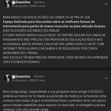
kadisonsilva
Membro
16 de Janeiro, 2009
17 anos
BOM AMIGO COLOSSUS SE NÃO LEU AINDA TA AE PRA VC LER
Espaço dedicado para discussões sobre as melhores formas de
treinamento para ganho de massa muscular ou para redução de peso.
ISSO TA ESCRITO NO ÍNDICE DO FÓRUM
É COMO NOSSO AMIGO GALLO DISSE, SE FOR PRA SEGUIR SUA LINHA DE
PENSAMENTO NÃO PRECISA TER PROFESOR DE EDUCAÇÃO FISICA NAS
ACADEMIAS, BASTA APENAS COLOCAR UNS LIVROS,DVDS E UM PC COM
INTERNET PROS ALUNOS CHEGAREM E IR PESQUISAR E POR CONTA
MONTAREM SEU TREINO.
NAS ESCOLAS TB NEM PRECISA PROFESSOR, TODO MUNDO VAI APRENDER
LER E ESCREVER SOZINHO.
Estatísticas do autor
kadisonsilva
Membro
16 de Janeiro, 2009
17 anos
Bom amigo tyago, respondendo a sua pergunta nosso amigo COLOSSUS
poderia ao menos ter te falado q a pirâmide do modo q vc ta fazendo como
começa com muita carga é aconselhável fazer a primeira série com pouco
peso e muitas repetições para aquecer os musculos. A vantagem q da pra
começar com uma grande carga.