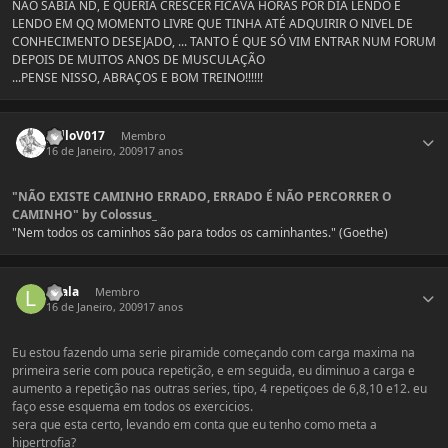
NÃO SABIA ND, E QUERIA CRESCER FICAVA HORAS POR DIA LENDO E
LENDO EM QQ MOMENTO LIVRE QUE TINHA ATÉ ADQUIRIR O NIVEL DE
CONHECIMENTO DESEJADO, ... TANTO É QUE SÓ VIM ENTRAR NUM FORUM
DEPOIS DE MUITOS ANOS DE MUSCULAÇÃO
...PENSE NISSO, ABRAÇOS E BOM TREINO!!!!!!
Estatísticas do autor
galloV017
Membro
16 de Janeiro, 2009
17 anos
"NÃO EXISTE CAMINHO ERRADO, ERRADO É NÃO PERCORRER O
CAMINHO" by Colossus_
"Nem todos os caminhos são para todos os caminhantes." (Goethe)
Estatísticas do autor
lalala
Membro
16 de Janeiro, 2009
17 anos
Eu estou fazendo uma serie piramide começando com carga maxima na
primeira serie com pouca repetição, e em seguida, eu diminuo a carga e
aumento a repetição nas outras series, tipo, 4 repetiçoes de 6,8,10 e12. eu
faço esse esquema em todos os exercicios.
sera que esta certo, levando em conta que eu tenho como meta a
hipertrofia?