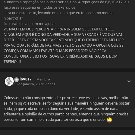
aumento a repetição nas outras series, tipo, 4 repetiçoes de 6,8,10 e12. eu
faço esse esquema em todos os exercicios.
sera que esta certo, levando em conta que eu tenho como meta a
hipertrofia?
fico grato se alguem me ajudar.
VC NÃO TEM QUE PERGUNTAR PRA NINGUÉM SE ESTAR CERTO....
NINGUÉM AQUI É DONO DA VERDADE, A SUA VERDADE É VC QUE VAI
DIZER... ESTÁ GOSTANDO? TÁ SENTINDO QUE O TREINO ESTÁ MELHOR,
PRA VC QUAL PIRÂMIDE FAZ MAIS EFEITO ESSA? OU A OPOSTA QUE SE
COMEÇA COM MAIS LEVE ATÉ O MAIS PESADO??? NÃO PEÇA
CONSULTORIA E SIM POST SUAS EXPERIÊNCIAS!!! ABRAÇOS E BOM
TREINO!!!!!
Estatísticas do autor
galloV017
Membro
16 de Janeiro, 2009
17 anos
Colossus eu não consigo entender pq vc escreve essas coisas, melhor não
sei nem pq vc escreve, se for seguir a sua maneira ninguém deveria postar
nada, já que cada um seria dono da verdade, e sendo assim de nada
adiantaria a opinião de outros participantes, entenda que ninguém precisa
percorrer um caminho errado para ter certeza que é errado.
Estatísticas do autor