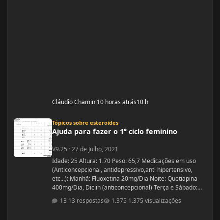
Cláudio Chamini
10 horas atrás
10 h
Ajuda para fazer o 1° ciclo feminino
Tópicos sobre esteroides
Ajuda para fazer o 1° ciclo feminino
V9.25
·
27 de Julho, 2021
Idade: 25 Altura: 1.70 Peso: 65,7 Medicações em uso
(Anticoncepcional, antidepressivo,anti hipertensivo,
etc...): Manhã: Fluoxetina 20mg/Dia Noite: Quetiapina
400mg/Dia, Diclin (anticoncepcional) Terça e Sábado:
Cabergolina 0,5mg Problemas de Saúde e história de
13 respostas
1.375 visualizações
cirurgias: Frequentemente tenho hipoglicemia oque faz
com que precise comer algo com açúcar. - Fluoxetina e