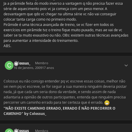
Ja a pirâmide feita do modo inverso a vantagem q não precisa fazer essa
série de aquecimento pois vc ja começa com um peso menor. A
desvantagem que qdo vc chegar na ultima série vc não vai conseguir
colocar tanta carga como no primeiro modo.
Pirâmide é uma técnica avançada de treino, se vc fizer em todos os
exercícios em pirâmide tvz o treino fique muito puxado, mas ae vai de vc
saber se ta muito exaustivo ou não. OBs: existem outras técnicas avançadas
para aumentar a intensidade do treinamento.
ABS.
Estatísticas do autor
Colossus_
Membro
16 de Janeiro, 2009
17 anos
Colossus eu não consigo entender pq vc escreve essas coisas, melhor não
sei nem pq vc escreve, se for seguir a sua maneira ninguém deveria postar
nada, já que cada um seria dono da verdade, e sendo assim de nada
adiantaria a opinião de outros participantes, entenda que ninguém precisa
percorrer um caminho errado para ter certeza que é errado.
"NÃO EXISTE CAMINHO ERRADO, ERRADO É NÃO PERCORRER O
CAMINHO" by Colossus_
Estatísticas do autor
Colossus_
Membro