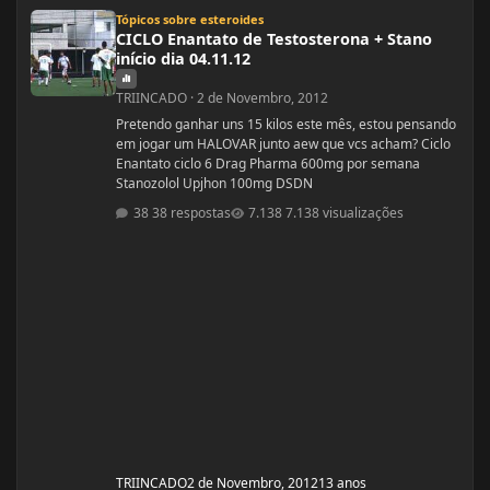
CICLO Enantato de Testosterona + Stano início dia 04.11.12
Tópicos sobre esteroides
CICLO Enantato de Testosterona + Stano
início dia 04.11.12
TRIINCADO
·
2 de Novembro, 2012
Pretendo ganhar uns 15 kilos este mês, estou pensando
em jogar um HALOVAR junto aew que vcs acham? Ciclo
Enantato ciclo 6 Drag Pharma 600mg por semana
Stanozolol Upjhon 100mg DSDN
38 respostas
7.138 visualizações
TRIINCADO
2 de Novembro, 2012
13 anos