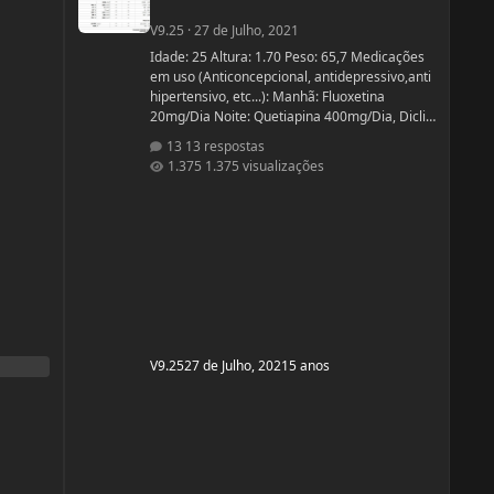
V9.25
·
27 de Julho, 2021
Idade: 25 Altura: 1.70 Peso: 65,7 Medicações
em uso (Anticoncepcional, antidepressivo,anti
hipertensivo, etc...): Manhã: Fluoxetina
20mg/Dia Noite: Quetiapina 400mg/Dia, Diclin
(anticoncepcional) Terça e Sábado:
13 respostas
Cabergolina 0,5mg Problemas de Saúde e
1.375 visualizações
história de cirurgias: Frequentemente tenho
hipoglicemia oque faz com que precise comer
algo com açúcar. - Fluoxetina e Quetiapina
para tratamento depressivo e bipolar. (Doença
genética, tratamento iniciado quando cria
V9.25
27 de Julho, 2021
5 anos