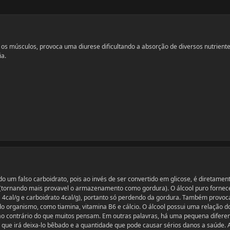
r os músculos, provoca uma diurese dificultando a absorção de diversos nutrient
ia.
o um falso carboidrato, pois ao invés de ser convertido em glicose, é diretamen
 (tornando mais provavel o armazenamento como gordura). O álcool puro fornec
a 4cal/g e carboidrato 4cal/g), portanto só perdendo da gordura. Também provoc
do organismo, como tiamina, vitamina B6 e cálcio. O álcool possui uma relação d
 ao contrário do que muitos pensam. Em outras palavras, há uma pequena difere
l que irá deixa-lo bêbado e a quantidade que pode causar sérios danos a saúde. 