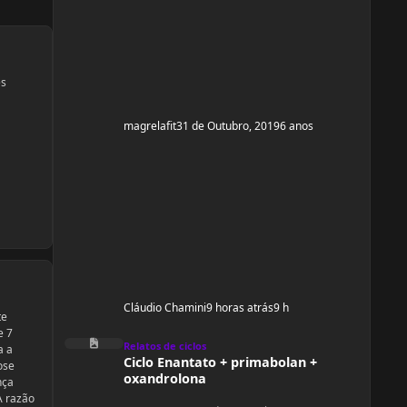
e ganhar um pouco de ma
es
magrelafit
31 de Outubro, 2019
6 anos
Cláudio Chamini
9 horas atrás
9 h
te
e 7
Ciclo Enantato + primabolan + oxandrolona
Relatos de ciclos
a a
Ciclo Enantato + primabolan +
ose
oxandrolona
nça
A razão