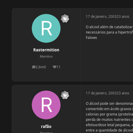
17 de Janeiro, 2003
23 anos
O alcool além de cataboliza
necessários para a hipertrof
Falows
Rastermition
Membro
2,6mil
11
postagens
Reputação
17 de Janeiro, 2003
23 anos
O álcool pode ser denominad
convertido em ácido graxos
calorias por grama (proteín
perda de muitos nutrientes 
efetiva/dose letal pequena,
rafão
entre a quantidade de álcoo
Membro