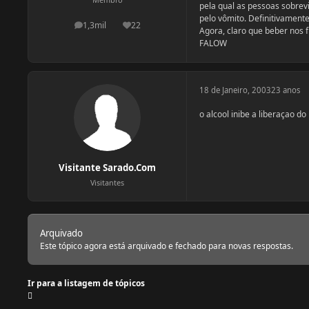
pela qual as pessoas sobrevi
pelo vômito. Definitivament
1,3mil
22
postagens
Reputação
Agora, claro que beber nos f
FALOW
18 de Janeiro, 2003
23 anos
o alcool inibe a liberaçao d
Visitante Sarado.Com
Visitantes
Arquivado
Este tópico agora está arquivado e fechado para novas respostas.
Ir para a listagem de tópicos