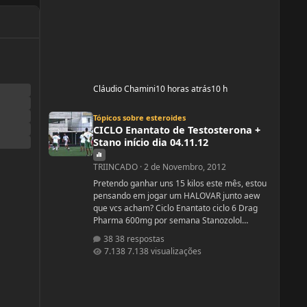
Cláudio Chamini
10 horas atrás
10 h
CICLO Enantato de Testosterona + Stano início dia 04.11.12
Tópicos sobre esteroides
CICLO Enantato de Testosterona +
Stano início dia 04.11.12
TRIINCADO
·
2 de Novembro, 2012
Pretendo ganhar uns 15 kilos este mês, estou
pensando em jogar um HALOVAR junto aew
que vcs acham? Ciclo Enantato ciclo 6 Drag
Pharma 600mg por semana Stanozolol
Upjhon 100mg DSDN
38 respostas
7.138 visualizações