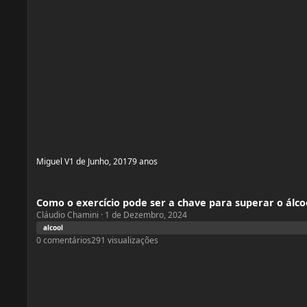
Miguel V
1 de Junho, 2017
9 anos
Como o exercício pode ser a chave para superar o álcool
Como o exercício pode ser a chave para superar o álco
Cláudio Chamini
·
1 de Dezembro, 2024
alcool
0
comentários
291
visualizações