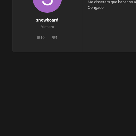
Me disseram que beber so a
Obrigado
snowboard
Membro
10
1
postagens
Reputação