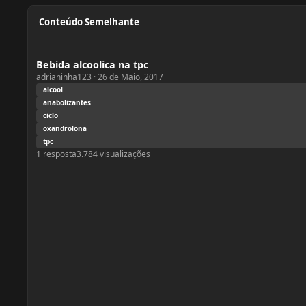
Conteúdo Semelhante
Bebida alcoolica na tpc
Bebida alcoolica na tpc
adrianinha123
·
26 de Maio, 2017
alcool
anabolizantes
ciclo
oxandrolona
tpc
1
resposta
3.784
visualizações