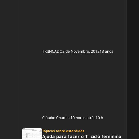
TRIINCADO
2 de Novembro, 2012
13 anos
Cláudio Chamini
10 horas atrás
10 h
Ajuda para fazer o 1° ciclo feminino
Tópicos sobre esteroides
Ajuda para fazer o 1° ciclo feminino