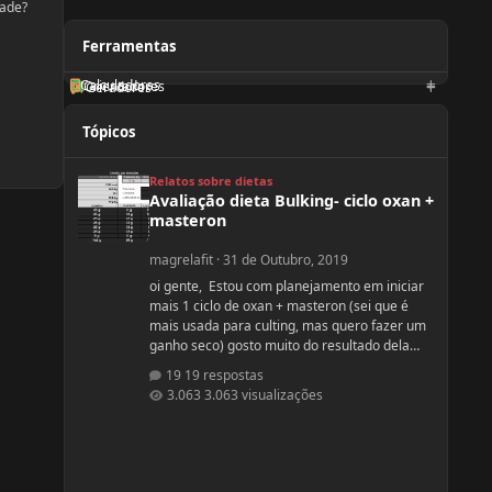
dade?
Ferramentas
Calculadoras
Orientadores
Geradores
Tópicos
Avaliação dieta Bulking- ciclo oxan + masteron
Relatos sobre dietas
Avaliação dieta Bulking- ciclo oxan +
masteron
magrelafit
·
31 de Outubro, 2019
oi gente, Estou com planejamento em iniciar
mais 1 ciclo de oxan + masteron (sei que é
mais usada para culting, mas quero fazer um
ganho seco) gosto muito do resultado dela
(nunca usei, apenas observo no pessoal). ja fiz
19 respostas
2 ciclos de oxandrolona 1 em 2016(6
3.063 visualizações
semanas) e outro 2017.(6 semanas) , mas o
meu objetivo do tópico mesmo é sobre a
dieta. Quero fazer uma dieta bulking limpa,
não tenho a necessidade de ganhar muito
peso, apenas melhorar a qualidade muscular