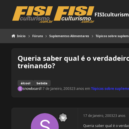
Pular para o conteúdo
FISIculturis
Início
Fóruns
Suplementos Alimentares
Tópicos sobre suple
Queria saber qual é o verdadeir
treinando?
álcool
bebida
snowboard
17 de Janeiro, 2003
23 anos
em
Tópicos sobre suplem
17 de Janeiro, 2003
23 anos
Queria saber qual é o verdad