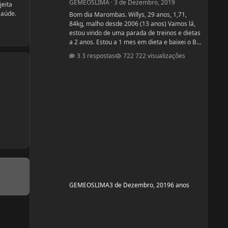
GEMEOSLIMA
·
3 de Dezembro, 2019
jeita
saúde.
Bom dia Marombas. Willys, 29 anos, 1,71,
84kg, malho desde 2006 (13 anos) Vamos lá,
estou vindo de uma parada de treinos e dietas
a 2 anos. Estou a 1 mes em dieta e baixei o BF
para 13% Pensando em competir estreantes
3 respostas
722 visualizações
ano que vem se tudo ocorrer bem até abril.
(Secar e corrigir os pontos fracos) Anexo, os
exames laboratoriais. Fechei com um atleta e
treinador pra ver se em 6 meses monto a
armadura, rs! Segue o protocolo passado por
ele: Enantato 250mg 2x seman
GEMEOSLIMA
3 de Dezembro, 2019
6 anos