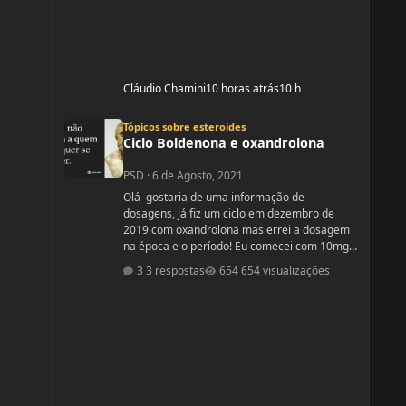
Cláudio Chamini
10 horas atrás
10 h
Ciclo Boldenona e oxandrolona
Tópicos sobre esteroides
Ciclo Boldenona e oxandrolona
PSD
·
6 de Agosto, 2021
Olá gostaria de uma informação de
dosagens, já fiz um ciclo em dezembro de
2019 com oxandrolona mas errei a dosagem
na época e o período! Eu comecei com 10mg e
fui aumentando e acabei tomando
3 respostas
654 visualizações
60mg porque entendi errado foram 4
semanas tive ganhos de 5 quilos. Eu já
treinava na época a 4 anos já tinha ganhos
bem bons até sem recursos anabolizantes só
que eu tinha perdido peso eu queria aumentar
de forma rápida. Nos dois primeiros anos de
treino eu ganhei muita massa muscular mas
depois se