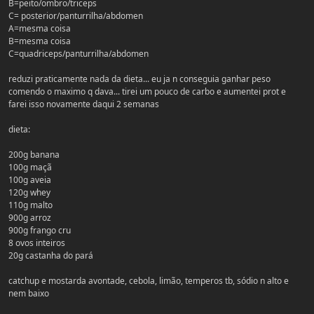
B=peito/ombro/triceps
C= posterior/panturrilha/abdomen
A=mesma coisa
B=mesma coisa
C=quadriceps/panturrilha/abdomen
reduzi praticamente nada da dieta... eu ja n conseguia ganhar peso
comendo o maximo q dava... tirei um pouco de carbo e aumentei prot e
farei isso novamente daqui 2 semanas
dieta:
200g banana
100g maçã
100g aveia
120g whey
110g malto
900g arroz
900g frango cru
8 ovos inteiros
20g castanha do pará
catchup e mostarda avontade, cebola, limão, temperos tb, sódio n alto e
nem baixo