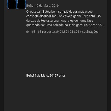
Befit
·
19 de Maio, 2019
Oi pessoal!! Estou bem sumida daqui, mas é que
consegui alcançar meu objetivo e ganhei 7kg com uso
da ox e da testosterona. Agora estou numa fase
querendo dar uma baixada no % de gordura. Apesar de
estudar nutrição e saber exatamente o que devo fazer,
168 respostas
21.801 visualizações
gostaria de compartilhamento de treinos e talvez
suplementos para dar energia. Dei uma sumida daqui
porque estou trabalhando muito! Um ritmo bemmmmm
complicado! Mas já estou organizada para treinamento
e dieta. Estou com um corpo legal, mas
Befit
19 de Maio, 2019
7 anos