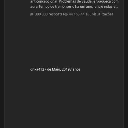
anticoncepcional Problemas de Saúde: enxaqueca com
aura Tempo de treino: sério há um ano, entre indas e
vindas 4 anos Ciclos feitos: Março 2019 oxandrolona 5
300 respostas
44.165 visualizações
mg durante 8 semanas, após 10 mg até a 12° semana.
Ciclo proposto com Aes ( Marca) do se e tempo: Proposto
pelo @Apollo Galeno e @Foston, verdade não é um
ciclo, usarei enantato de test
drika41
27 de Maio, 2019
7 anos