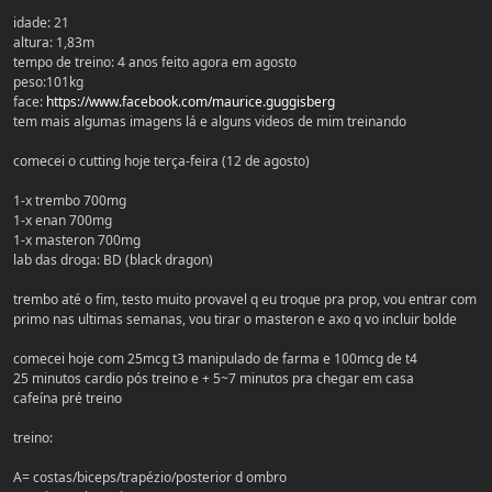
idade: 21
altura: 1,83m
tempo de treino: 4 anos feito agora em agosto
peso:101kg
face:
https://www.facebook.com/maurice.guggisberg
tem mais algumas imagens lá e alguns videos de mim treinando
comecei o cutting hoje terça-feira (12 de agosto)
1-x trembo 700mg
1-x enan 700mg
1-x masteron 700mg
lab das droga: BD (black dragon)
trembo até o fim, testo muito provavel q eu troque pra prop, vou entrar com
primo nas ultimas semanas, vou tirar o masteron e axo q vo incluir bolde
comecei hoje com 25mcg t3 manipulado de farma e 100mcg de t4
25 minutos cardio pós treino e + 5~7 minutos pra chegar em casa
cafeína pré treino
treino:
A= costas/biceps/trapézio/posterior d ombro