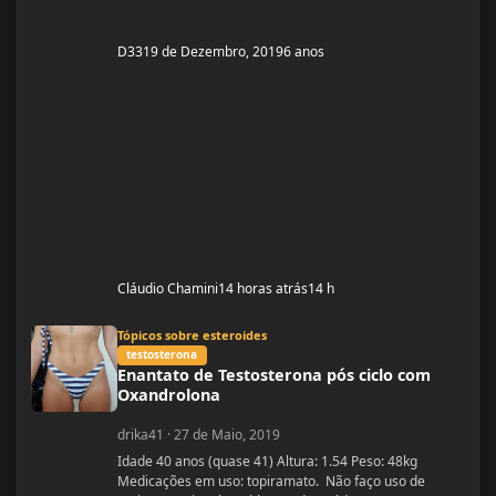
D33
19 de Dezembro, 2019
6 anos
Cláudio Chamini
14 horas atrás
14 h
Enantato de Testosterona pós ciclo com Oxandrolona
Tópicos sobre esteroides
testosterona
Enantato de Testosterona pós ciclo com
Oxandrolona
drika41
·
27 de Maio, 2019
Idade 40 anos (quase 41) Altura: 1.54 Peso: 48kg
Medicações em uso: topiramato. Não faço uso de