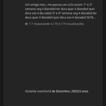
Um amigo meu , me passou um ciclo assim: 1º e 2º
semana seg 4 dianabol ter dura quar 4 dianabol quin
dura sex 4 dia nabol 3º e 4º semana seg 4 dianabol ter
deca quar 4 dianabol quin deca sex 4 dianabol 5678
seman vou partir para definição com outros anabolicos.
7 respostas
4.179 visualizações
PERGUNTAS : 1 - GOSTARIA DE SABER A OPNIÃO DE
VCS SOBRE ESSE CICLO? 2 - GOSTARIA DE SABER PQ
ELE ME FALOU P TOMAR OS 4 COMPRIMIDOS DE SEG ,
QUAR E SEX E NÃO TODOS OS DIAS? ELE ME DISS
Visitante mancha
12 de Dezembro, 2003
22 anos