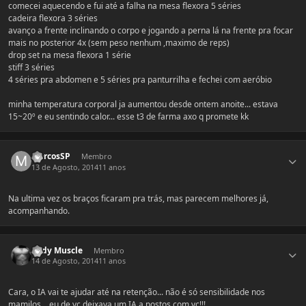
comecei aquecendo e fui até a falha na mesa flexora 5 séries
cadeira flexora 3 séries
avanço a frente inclinando o corpo e jogando a perna lá na frente pra focar
mais no posterior 4x (sem peso nenhum ,maximo de reps)
drop set na mesa flexora 1 série
stiff 3 séries
4 séries pra abdomen e 5 séries pra panturrilha e fechei com aeróbio
minha temperatura corporal ja aumentou desde ontem anoite... estava
15~20º e eu sentindo calor... esse t3 de farma axo q promete kk
Estatísticas do autor
MarcosSP
Membro
13 de Agosto, 2014
11 anos
Na ultima vez os braços ficaram pra trás, mas parecem melhores já,
acompanhando.
Estatísticas do autor
Body Muscle
Membro
14 de Agosto, 2014
11 anos
Cara, o IA vai te ajudar até na retenção... não é só sensibilidade nos
mamilos... eu de vc deixava um IA a postos com vc!!!