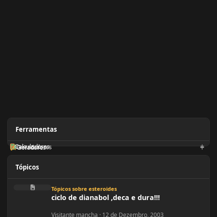
Ferramentas
Calculadoras
Orientadores
Geradores
Tópicos
ciclo de dianabol ,deca e dura!!!
Tópicos sobre esteroides
ciclo de dianabol ,deca e dura!!!
Visitante mancha
·
12 de Dezembro, 2003