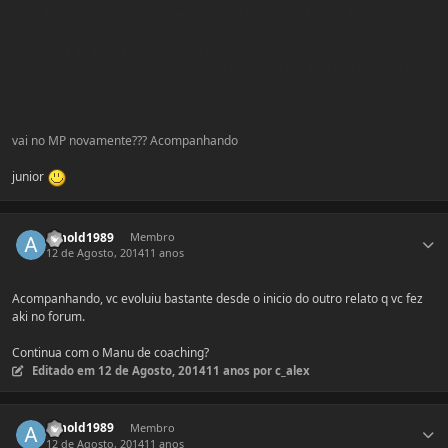
vou editar, n vou fazer 25min aeróbio pós treino e sim 15 minutos
aplicações no triceps porção longa tudo OK
as aplicações nos meus braços fizeram eles melhorar muito pq eles sempre
foram uma bosta
vai no MP novamente??? Acompanhando
junior
Estatísticas do autor
Arnold1989
Membro
12 de Agosto, 2014
11 anos
Acompanhando, vc evoluiu bastante desde o inicio do outro relato q vc fez
aki no forum.
Continua com o Manu de coaching?
Editado em
12 de Agosto, 2014
11 anos
por c_alex
Estatísticas do autor
Arnold1989
Membro
12 de Agosto, 2014
11 anos