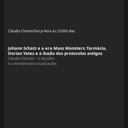
Cláudio Chamini
Terça-feira às 23:09
3 dias
Johann Schatz e a era Mass Monsters: farmácia, Dorian Yates e a ilusão dos p
Johann Schatz e a era Mass Monsters: farmácia,
Dorian Yates e a ilusão dos protocolos antigos
Cláudio Chamini
·
12 de Julho
0
comentários
64
visualizações