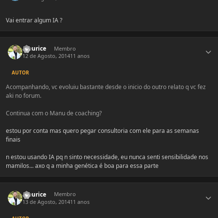
Vai entrar algum IA ?
Estatísticas do autor
maurice
Membro
12 de Agosto, 2014
11 anos
AUTOR
Acompanhando, vc evoluiu bastante desde o inicio do outro relato q vc fez
aki no forum.
Continua com o Manu de coaching?
estou por conta mas quero pegar consultoria com ele para as semanas
finais
n estou usando IA pq n sinto necessidade, eu nunca senti sensibilidade nos
mamilos... axo q a minha genética é boa para essa parte
Estatísticas do autor
maurice
Membro
13 de Agosto, 2014
11 anos