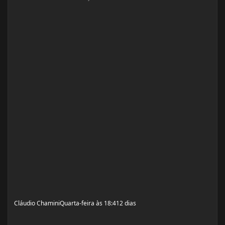
Cláudio Chamini
Quarta-feira às 18:41
2 dias
Ostarina encolhe os testículos? O preço hormonal dos SARMs