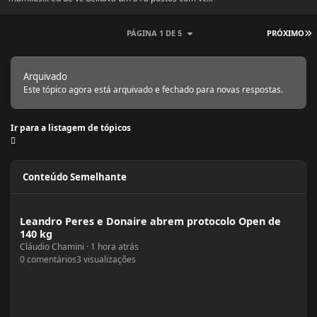
Ú
PÁGINA 1 DE 5
PRÓXIMO
Arquivado
Este tópico agora está arquivado e fechado para novas respostas.
Ir para a listagem de tópicos
Conteúdo Semelhante
Leandro Peres e Donaire abrem protocolo Open de 140 kg
Leandro Peres e Donaire abrem protocolo Open de
140 kg
Cláudio Chamini
·
1 hora atrás
0
comentários
3
visualizações