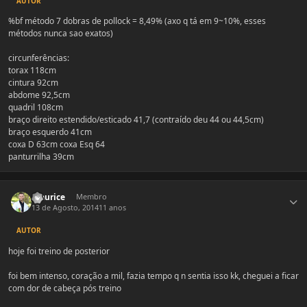
AUTOR
%bf método 7 dobras de pollock = 8,49% (axo q tá em 9~10%, esses
métodos nunca sao exatos)
circunferências:
torax 118cm
cintura 92cm
abdome 92,5cm
quadril 108cm
braço direito estendido/esticado 41,7 (contraído deu 44 ou 44,5cm)
braço esquerdo 41cm
coxa D 63cm coxa Esq 64
panturrilha 39cm
Estatísticas do autor
maurice
Membro
13 de Agosto, 2014
11 anos
AUTOR
hoje foi treino de posterior
foi bem intenso, coração a mil, fazia tempo q n sentia isso kk, cheguei a ficar
com dor de cabeça pós treino