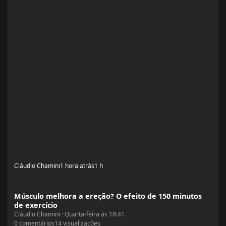
Cláudio Chamini
1 hora atrás
1 h
Músculo melhora a ereção? O efeito de 150 minutos de exercício
Músculo melhora a ereção? O efeito de 150 minutos
de exercício
Cláudio Chamini
·
Quarta-feira às 18:41
0
comentários
14
visualizações