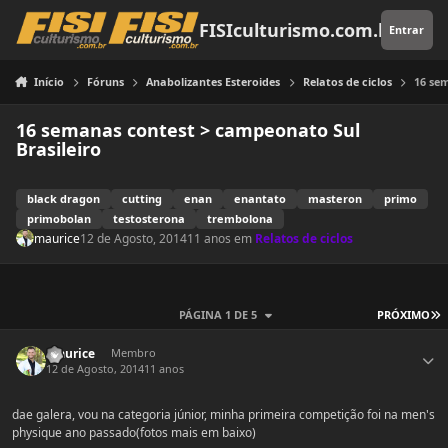
Pular para o conteúdo
FISIculturismo.com.br
Entrar
Início
Fóruns
Anabolizantes Esteroides
Relatos de ciclos
16 se
16 semanas contest > campeonato Sul
Brasileiro
black dragon
cutting
enan
enantato
masteron
primo
primobolan
testosterona
trembolona
maurice
12 de Agosto, 2014
11 anos
em
Relatos de ciclos
Ú
PÁGINA 1 DE 5
PRÓXIMO
Estatísticas do autor
maurice
Membro
12 de Agosto, 2014
11 anos
dae galera, vou na categoria júnior, minha primeira competição foi na men's
physique ano passado(fotos mais em baixo)