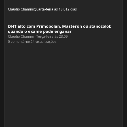
Cláudio Chamini
Quarta-feira às 18:01
2 dias
DHT alto com Primobolan, Masteron ou stanozolol: quando o exame pode en
DHT alto com Primobolan, Masteron ou stanozolol:
quando o exame pode enganar
Cláudio Chamini
·
Terça-feira às 23:09
0
comentários
24
visualizações