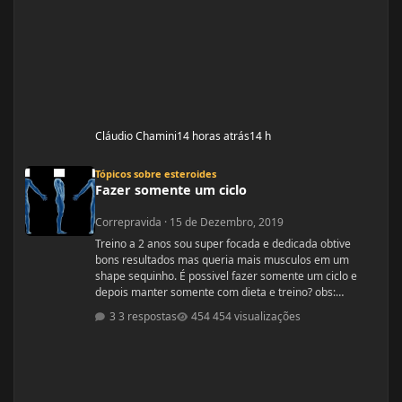
Cláudio Chamini
14 horas atrás
14 h
Fazer somente um ciclo
Tópicos sobre esteroides
Fazer somente um ciclo
Correpravida
·
15 de Dezembro, 2019
Treino a 2 anos sou super focada e dedicada obtive
bons resultados mas queria mais musculos em um
shape sequinho. É possivel fazer somente um ciclo e
depois manter somente com dieta e treino? obs:
desculpe se ja tiver esse tópico, procurei mais não
3 respostas
454 visualizações
encontrei