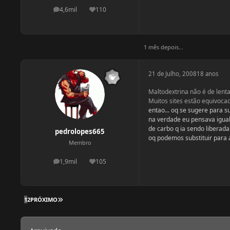
4,6mil
110
postagens
Reputação
1 mês depois...
21 de Julho, 2008
18 anos
Maltodextrina não é de lent
Muitos sites estão equivocad
entao... oq se sugere para s
na verdade eu pensava igual 
de carbo q ia sendo libera
pedrolopes665
oq podemos substituir para a
Membro
1,9mil
105
postagens
Reputação
ÚLTIMA PÁGINA
1
2
PRÓXIMO