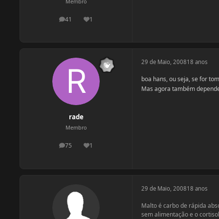
Membro
41
1
postagens
Reputação
29 de Maio, 2008
18 anos
boa hans, ou seja, se for t
Mas agora também depende d
rade
Membro
75
1
postagens
Reputação
29 de Maio, 2008
18 anos
Malto é carbo de rápida abs
sem alimentação e o cortisol