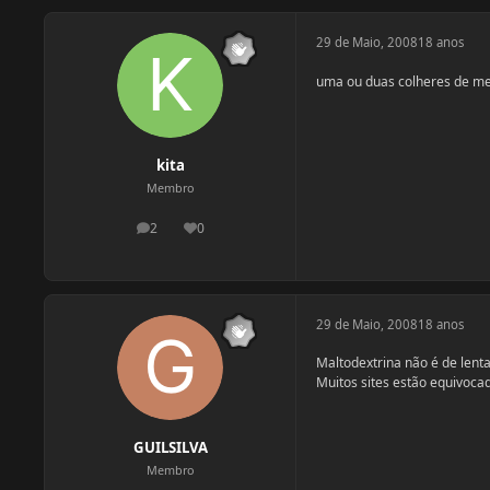
29 de Maio, 2008
18 anos
uma ou duas colheres de mel 
kita
Membro
2
0
postagens
Reputação
29 de Maio, 2008
18 anos
Maltodextrina não é de lent
Muitos sites estão equivocad
GUILSILVA
Membro