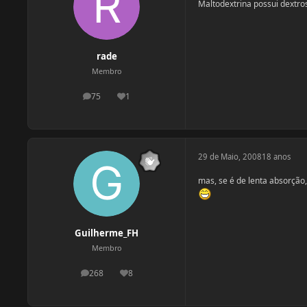
Maltodextrina possui dextros
rade
Membro
75
1
postagens
Reputação
29 de Maio, 2008
18 anos
mas, se é de lenta absorçã
Guilherme_FH
Membro
268
8
postagens
Reputação