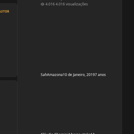
secar barriguinha, ganha forma nas pernas,
4.016 visualizações
costas e braços, mas nada muito musculoso
AUTOR
ou a ponto de competição ou barriga trincada
com coxas volumosas. Sou fã de mulheres
FIN, pena que não nasci com esse esteriótipo,
sou um violoncelo como diz minha mãe e
lutava contra a na
SahAmazona
10 de Janeiro, 2019
7 anos