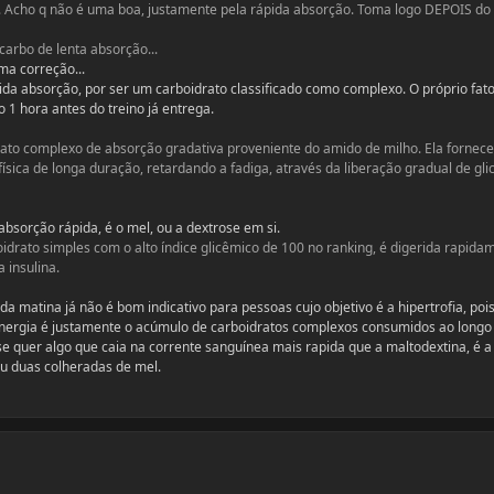
... Acho q não é uma boa, justamente pela rápida absorção. Toma logo DEPOIS do 
 carbo de lenta absorção...
a correção...
ida absorção, por ser um carboidrato classificado como complexo. O próprio fat
 1 hora antes do treino já entrega.
ato complexo de absorção gradativa proveniente do amido de milho. Ela fornece
física de longa duração, retardando a fadiga, através da liberação gradual de gli
bsorção rápida, é o mel, ou a dextrose em si.
idrato simples com o alto índice glicêmico de 100 no ranking, é digerida rapida
 insulina.
da matina já não é bom indicativo para pessoas cujo objetivo é a hipertrofia, poi
nergia é justamente o acúmulo de carboidratos complexos consumidos ao longo
se quer algo que caia na corrente sanguínea mais rapida que a maltodextina, é a
 duas colheradas de mel.