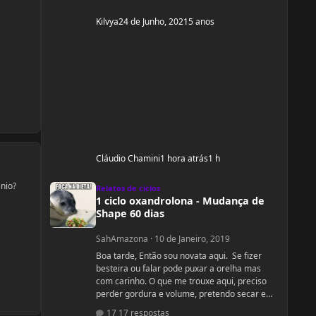
Kilvya
24 de Junho, 2021
5 anos
Cláudio Chamini
1 hora atrás
1 h
1 ciclo oxandrolona - Mudança de Shape 60 dias
ênio?
Relatos de ciclos
1 ciclo oxandrolona - Mudança de
Shape 60 dias
SahAmazona
·
10 de Janeiro, 2019
Boa tarde, Então sou novata aqui. Se fizer
besteira ou falar pode puxar a orelha mas
com carinho. O que me trouxe aqui, preciso
perder gordura e volume, pretendo secar e
dar uma leve definida. Levantar bumbum e
17 respostas