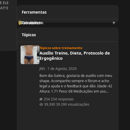
E ELE
A?? E
Ferramentas
Calculadoras
Orientadores
Geradores
Tópicos
Auxílio Treino, Dieta, Protocolo de Ergogênico
Tópicos sobre treinamento
Auxílio Treino, Dieta, Protocolo de
Ergogênico
JNS
·
1 de Agosto, 2020
Bom dia Galera, gostaria de auxílio com meu
shape. Acompanho sempre o fórum e acho
legal a ajuda e o feedback que dão. Idade: 42
Altura: 1.71 Peso: 68 Medicações em uso
(Anticoncepcional, antidepressivo,anti
254 respostas
hipertensivo, etc...): nenhuma Problemas de
39.390 visualizações
Saúde e história de cirurgias: nenhuma
Exames de sangue hormonais recentes OU
que tiver recente= sem exames recentes.
Tempo de treino: 15 anos, com interrupções
sazonais. Ciclos FEITOS com dose e tempo: