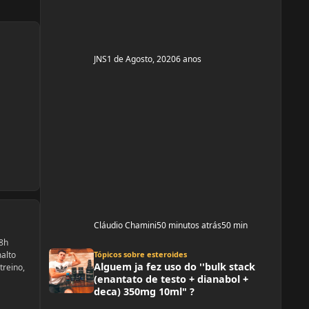
enan
JNS
1 de Agosto, 2020
6 anos
Cláudio Chamini
50 minutos atrás
50 min
 8h
Alguem ja fez uso do ''bulk stack (enantato de testo + dianabol + dec
Tópicos sobre esteroides
malto
Alguem ja fez uso do ''bulk stack
treino,
(enantato de testo + dianabol +
deca) 350mg 10ml" ?