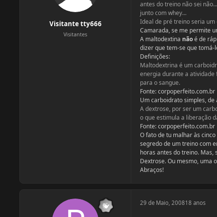
antes do treino não sei não
junto com whey...
Ideal de pré treino seria um
Visitante tty666
Camarada, se me permite um
Visitantes
A maltodextina
não
é de ráp
dizer que tem-se que tomá-lo
Definições:
Maltodextrina é um carboidr
energia durante a atividade 
para o sangue.
Fonte: corpoperfeito.com.br
Um carboidrato simples, de a
A dextrose, por ser um carbo
o que estimula a liberação da
Fonte: corpoperfeito.com.br
O fato de tu malhar às cinco 
segredo de um treino com e
horas antes do treino. Mas, 
Dextrose. Ou mesmo, uma ou
Abraços!
29 de Maio, 2008
18 anos