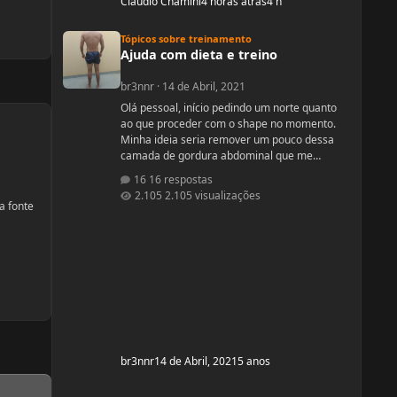
Cláudio Chamini
4 horas atrás
4 h
Ajuda com dieta e treino
Tópicos sobre treinamento
Ajuda com dieta e treino
br3nnr
·
14 de Abril, 2021
Olá pessoal, início pedindo um norte quanto
ao que proceder com o shape no momento.
Minha ideia seria remover um pouco dessa
camada de gordura abdominal que me
incomoda um pouco e depois subir pra um off-
16 respostas
season bem feito. Fiquem a vontade pra
2.105 visualizações
ajudar! Idade: 24 Altura: 187 Peso: 80
a fonte
Medicações em uso (Anticoncepcional,
antidepressivo,anti hipertensivo,
etc...): nenhuma Problemas de Saúde e
história de cirurgias: nenhum Exames de
sangue h
br3nnr
14 de Abril, 2021
5 anos