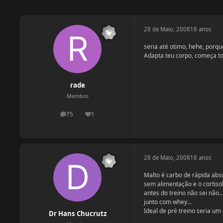
28 de Maio, 2008
18 anos
seria até otimo, hehe, porque
Adapta teu corpo, começa t
rade
Membro
75
1
postagens
Reputação
28 de Maio, 2008
18 anos
Malto é carbo de rápida abs
sem alimentação e o cortisol
antes do treino não sei não
junto com whey...
Ideal de pré treino seria um
Dr Hans Chucrutz