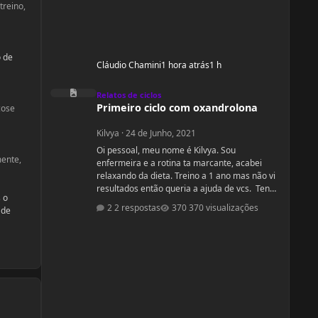
treino,
o de
Cláudio Chamini
1 hora atrás
1 h
Primeiro ciclo com oxandrolona
Relatos de ciclos
Primeiro ciclo com oxandrolona
cose
Kilvya
·
24 de Junho, 2021
Oi pessoal, meu nome é Kilvya. Sou
mente,
enfermeira e a rotina ta marcante, acabei
relaxando da dieta. Treino a 1 ano mas não vi
resultados então queria a ajuda de vcs. Tenho
s o
31 anos. 1, 66cm 89,0kg Preciso de ajuda
2 respostas
370 visualizações
 de
urgente! Vou mudar a dieta e as séries, então
queria começar junto com vcs do zero.