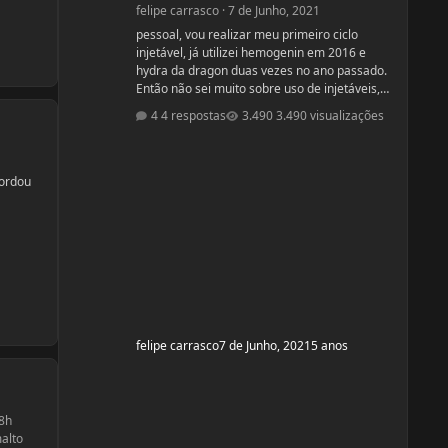
felipe carrasco
·
7 de Junho, 2021
pessoal, vou realizar meu primeiro ciclo
injetável, já utilizei hemogenin em 2016 e
hydra da dragon duas vezes no ano passado.
Então não sei muito sobre uso de injetáveis,
gostaria de opiniões de vcs e ajudas tbm são
4 respostas
3.490 visualizações
bem vindas estava procurando e achei esse
bulk stack que é formado por ENANTATO DE
TESTOSTERONA + DIANABOL + DECA em uma
ampola de 10ml com 350mg, porem não achei
gordou
nada a respeito em vídeos ou fóruns
vendedor me recomendou o uso desse bulk
toda terça e quinta em 1 Ml cada
felipe carrasco
7 de Junho, 2021
5 anos
 8h
malto