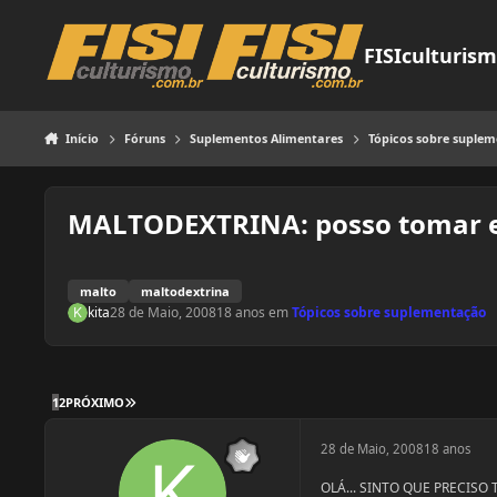
Pular para o conteúdo
FISIculturis
Início
Fóruns
Suplementos Alimentares
Tópicos sobre suple
MALTODEXTRINA: posso tomar e
malto
maltodextrina
kita
28 de Maio, 2008
18 anos
em
Tópicos sobre suplementação
ÚLTIMA PÁGINA
1
2
PRÓXIMO
28 de Maio, 2008
18 anos
OLÁ... SINTO QUE PRECIS