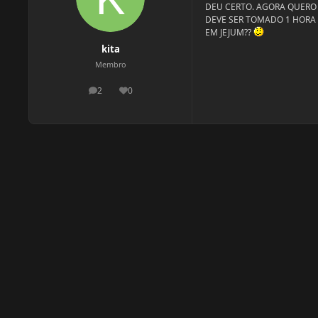
DEU CERTO. AGORA QUERO
DEVE SER TOMADO 1 HORA 
EM JEJUM??
kita
Membro
2
0
postagens
Reputação