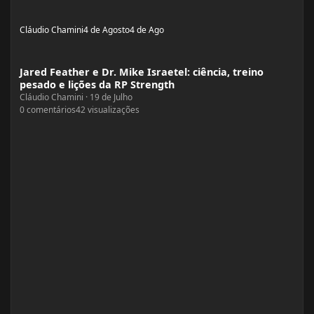
Cláudio Chamini
4 de Agosto
4 de Ago
Jared Feather e Dr. Mike Israetel: ciência, treino pesado e lições da RP Strengt
Jared Feather e Dr. Mike Israetel: ciência, treino
pesado e lições da RP Strength
Cláudio Chamini
·
19 de Julho
0
comentários
42
visualizações