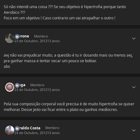
Só não intendi uma coisa ??? Se seu objetivo é hipertrofia porque tanto
Aerobico ???
Foco em um objetivo ! Caso contrario um vai atrapalhar o outro !
Estatísticas do autor
Taerone
Membro
23 de Outubro, 2012
13 anos
aej não vai prejudicar muito, a questão é tu ir dosando mais ou menos aej,
pra ganhar massa e tentar secar um pouco se bobiar.
abs
Estatísticas do autor
ninga
Membro
23 de Outubro, 2012
13 anos
Pela sua composição corporal você precisa é de muito hipertrofia se quiser
melhorar. Desse jeito vai ficar entre o plato ou ganhos medíocres.
Estatísticas do autor
Heraldo Costa
Membro
24 de Outubro, 2012
13 anos