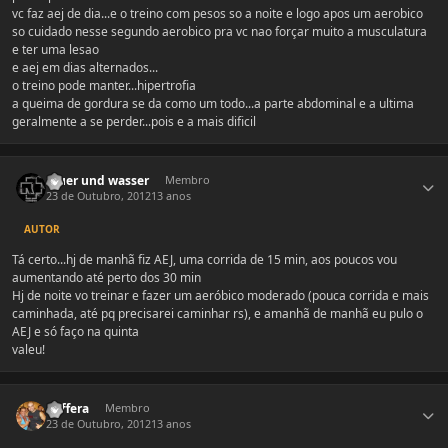
vc faz aej de dia...e o treino com pesos so a noite e logo apos um aerobico
so cuidado nesse segundo aerobico pra vc nao forçar muito a musculatura
e ter uma lesao
e aej em dias alternados...
o treino pode manter...hipertrofia
a queima de gordura se da como um todo...a parte abdominal e a ultima
geralmente a se perder...pois e a mais dificil
Estatísticas do autor
feuer und wasser
Membro
23 de Outubro, 2012
13 anos
AUTOR
Tá certo...hj de manhã fiz AEJ, uma corrida de 15 min, aos poucos vou
aumentando até perto dos 30 min
Hj de noite vo treinar e fazer um aeróbico moderado (pouca corrida e mais
caminhada, até pq precisarei caminhar rs), e amanhã de manhã eu pulo o
AEJ e só faço na quinta
valeu!
Estatísticas do autor
Raffera
Membro
23 de Outubro, 2012
13 anos