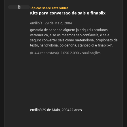
Kits para conversao de sais e finaplix
Tópicos sobre esteroides
Kits para conversao de sais e finaplix
emilio´s
·
29 de Maio, 2004
gostaria de saber se alguem ja adquiriu produtos
vetamerica, e se os mesmos sao confiaveis, e se e
seguro converter sais como metenolona, propionato de
testo, nandrolona, boldenona, stanozolol e finaplix-h.
4 respostas
2.090 visualizações
emilio´s
29 de Maio, 2004
22 anos