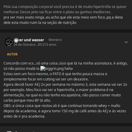
Pela sua composição corporal você precisa é de muito hipertrofia se quiser
melhorar. Desse jeito vai ficar entre o plato ou ganhos medíocres.
pra ser mais exato ninga..eu acho que ele esta meio sem foco..pq a dieta
dele esta muito ruim la na seção de nutrição
Estatísticas do autor
feuer und wasser
Membro
24 de Outubro, 2012
13 anos
AUTOR
Concordo com vcs...só uma coisa..isso que tá na minha assinatura, é antigo,
só não posso mudá-la
haha
Estou sem um foco mesmo, o FATO é que tenho pouca massa e
simplesmente focar em cutting vai ser um desastre.
Agora decidi fazer AEJ 2x por semana no máximo 3, esta semana vai ser 2x
por exemplo. Meu foco vai ser a hipertrofia, o maior problema é na
alimentação, na qual eu não tenho escapatória, não posso comer muito
carbo porque meu BF tá alto.
OBS: a única coisa que restou ali é que continuo tomando whey + malto
depois da academia, e agora tomo 150 mg de café antes do AEJ e ás vezes
antes de ir pra academia.
Estatísticas do autor