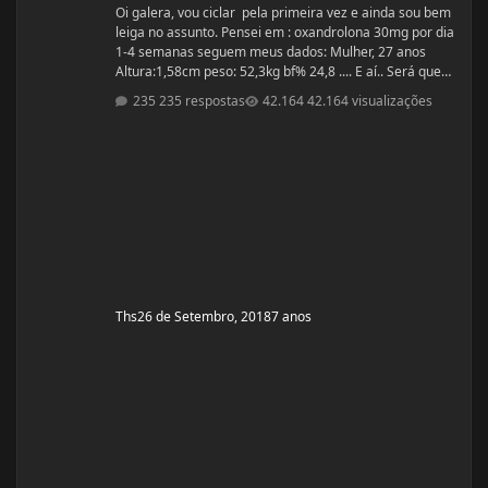
Oi galera, vou ciclar pela primeira vez e ainda sou bem
leiga no assunto. Pensei em : oxandrolona 30mg por dia
1-4 semanas seguem meus dados: Mulher, 27 anos
Altura:1,58cm peso: 52,3kg bf% 24,8 .... E aí.. Será que
vai dar certo?
235 respostas
42.164 visualizações
Ths
26 de Setembro, 2018
7 anos