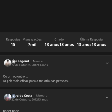
Respostas
Visualizações
Criado
Última Resposta
15
7mil
13 anos
13 anos
13 anos
13 anos
Estatísticas do autor
The Legend
Membro
22 de Outubro, 2012
13 anos
Ou um ou outro ...
AEJ eh mais eficaz para a maioria das pessoas.
Estatísticas do autor
Heraldo Costa
Membro
22 de Outubro, 2012
13 anos
poder pode