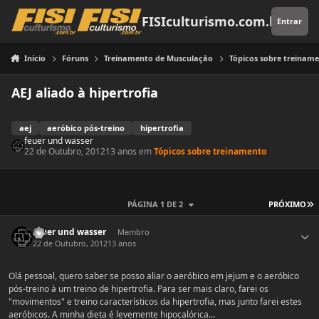
Pular para o conteúdo
FISIculturismo.com.br
Entrar
Início
Fóruns
Treinamento de Musculação
Tópicos sobre treinam
AEJ aliado à hipertrofia
aej
aeróbico pós-treino
hipertrofia
feuer und wasser
22 de Outubro, 2012
13 anos
em
Tópicos sobre treinamento
Ú
PÁGINA 1 DE 2
PRÓXIMO
Estatísticas do autor
feuer und wasser
Membro
22 de Outubro, 2012
13 anos
Olá pessoal, quero saber se posso aliar o aeróbico em jejum e o aeróbico
pós-treino à um treino de hipertrofia. Para ser mais claro, farei os
"movimentos" e treino característicos da hipertrofia, mas junto farei estes
aeróbicos. A minha dieta é levemente hipocalórica...