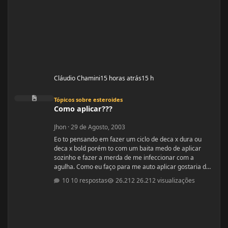
Cláudio Chamini
15 horas atrás
15 h
Como aplicar???
Tópicos sobre esteroides
Como aplicar???
Jhon
·
29 de Agosto, 2003
Eo to pensando em fazer um ciclo de deca x dura ou
deca x bold porém to com um baita medo de aplicar
sozinho e fazer a merda de me infeccionar com a
agulha. Como eu faço para me auto aplicar gostaria de
saber que tipo de injeção que é se ela é intramuscular
10 respostas
26.212 visualizações
essas coisas do tipo, também os locais de aplicação e
também a inclinação que eu tenho que enfiar a seringa
se é 90º ou 45º sei lá por aí. Por favor me falem os
detalhes. Toda opinião é bem vinda. Falow!!!!