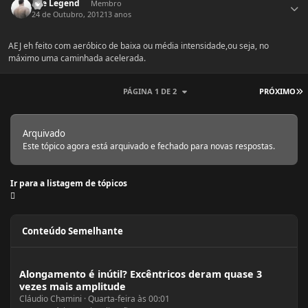
The Legend
Membro
24 de Outubro, 2012
13 anos
AEJ eh feito com aeróbico de baixa ou média intensidade,ou seja, no
máximo uma caminhada acelerada.
Ú
PÁGINA 1 DE 2
PRÓXIMO
Arquivado
Este tópico agora está arquivado e fechado para novas respostas.
Ir para a listagem de tópicos
Conteúdo Semelhante
Alongamento é inútil? Excêntricos deram quase 3 vezes mais amplitude
Alongamento é inútil? Excêntricos deram quase 3
vezes mais amplitude
Cláudio Chamini
·
Quarta-feira às 00:01