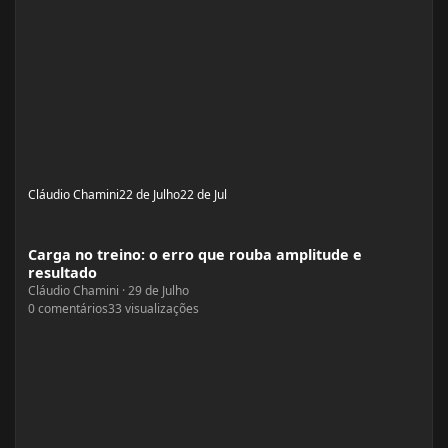
Cláudio Chamini
22 de Julho
22 de Jul
Carga no treino: o erro que rouba amplitude e resultado
Carga no treino: o erro que rouba amplitude e
resultado
Cláudio Chamini
·
29 de Julho
0
comentários
33
visualizações