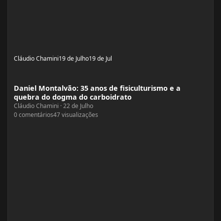
Cláudio Chamini
19 de Julho
19 de Jul
Daniel Montalvão: 35 anos de fisiculturismo e a quebra do dogma do carboidr
Daniel Montalvão: 35 anos de fisiculturismo e a
quebra do dogma do carboidrato
Cláudio Chamini
·
22 de Julho
0
comentários
47
visualizações