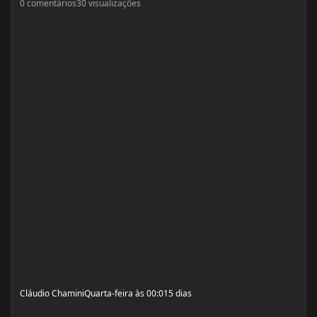
0
comentários
30
visualizações
Cláudio Chamini
Quarta-feira às 00:01
5 dias
Proteína nas frutas? Por que elas não substituem carne, ovos ou whey