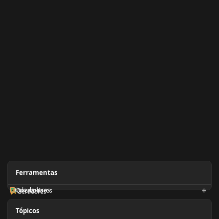
Ferramentas
Calculadoras
Orientadores
Geradores
Tópicos