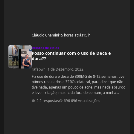
Cláudio Chamini
15 horas atrás
15 h
Posso continuar com o uso de Deca e dura??
Relatos de ciclos
Posso continuar com o uso de Deca e
dura??
rafapwr
·
1 de Dezembro, 2022
Fiz uso de dura e deca de 300MG de 8-12 semanas, tive
otimos resultados e ZERO colateral, para dizer que não
tive nada, apenas um pouco de acne, mas nada absurdo
e leve irritação, mas nada fora do comum, a minha
dúvida seria, se posso continuar com essas dosagens
2 respostas
696 visualizações
ou devo parar e seguir com outras recomendações,
segue abaixo peso altura dieta e quantidade aplicadas
na semana. Altura 1,98m (sou muito alto) Peso atual
77Kg (estou a 20 dias sem aplicações) aplicações: seg e
qui