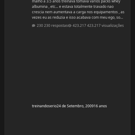
malho a 3.5 anos treinava tomava varios packs whey
albumina , etc... e estava totalmente travado nao
crescia nem aumentava a carga nos equipamentos , as
vezes eu as reduzia e isso acabava com meu ego, so
depois de muito tempo para cair a fixa que oque
230 respostas
423.217 visualizações
importa é a dieta,ficar tomando pack é uma bobagem ja
dizia um sabio amigo meu o unico pack que é bom e o
pack man!, vou passar minha dieta que me ajudou a
chegar nos 40 de braço ( eu estava com 37) e aos 80kg
(estava com 75) essa dieta tem muita c
treinandoserio
24 de Setembro, 2009
16 anos