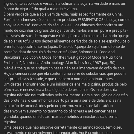
ingrediente saboroso e versátil na culinária, a soja, na verdade é mais um
"conto do vigário" do qual a maioria é vítima.
É bem verdade que a soja vem da Ásia, mais especificamente da China.
Porém, os chineses só consumiam produtos FERMENTADOS de soja, como o
shoyu e o missô. Por volta do século 2 A.C., os chineses descobriram um
modo de cozinhar os grãos de soja, transfomá-los em um purê e precipitá-
lo através de sais de magnésio e cálcio, formando o assim chamado "queijo
de soja" ou tofu. O uso destes alimentos derivados de soja se espalhou pelo
oriente, especialmente no Japão. O uso de "queijo de soja" como fonte de
proteína data do século 8 da era cristã (Katz, Solomon H "Food and
Biocultural Evolution A Model for the Investigation of Modern Nutritional
Problems", Nutritional Anthropology, Alan R. Liss Inc., 1987 pág. 50).
Não é à toa que os antigos chineses não se alimentavam do grão de soja.
Hoje a ciência sabe que ela contém uma série de substâncias que podem
ser prejudiciais à saúde, e que recebem o nome de antinutrientes.
Um destes antinutrientes é um inibidor da enzima tripsina, produzida pelo
pâncreas e necessária à boa digestão de proteínas. Os inibidores da
tripsina não são neutralizados pelo cozimento. Com a redução da digestão
das proteínas, o caminho fica aberto para uma série de deficiências na
captação de aminoácidos pelo organismo. Animais de laboratório
desenvolvem aumento no tamanho do pâncreas e até câncer nessa
glândula, quando em dietas ricas submetidos a inibidores da enzima
tripsina.
Uma pessoa que não absorve corretamente os aminoácidos, tem o seu
crescimento e desenvolvimento prejudicado. Você já notou que os