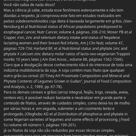
Você não sabia de nada disso?
Mas a ciência já sabe, estuda esse fenômeno extensamente e não tem
dúvidas a respeito. Já comprovou este fato em estudos realizados em
países subdesenvolvividos cuja dieta é baseada largamente em grãos. (Van-
Rensburg et al Nutritional status of African populations predisposed to
esophageal cancer, Nutr Cancer, volume 4, páginas. 206-216; Moser PB et al
Copper, iron, zinc and selenium dietary intake and status of Nepalese
lactating women and their breast-fed infants, Am J Clin Nutr, volume 47,
páginas 729-734; Harland BF, et al Nutritional status and phytate zinc and
phytate X calcium zinc dietary molar ratios of lacto-ovo-vegetarian Trappist
monks 10 years later. J Am Diet Assoc., volume 88, páginas 1562-1566).
Claro que a divulgação desse conhecimento não é do interesse de toda uma
indústria multibilionária da soja. A soja contém mais fitato que qualquer
outro grão ou cereal. (El Tiney AH Proximate Composition and Mineral and
Phytate Contents of Legumes Grown in Sudan", Journal of Food Composition
and Analysis, v. 2, 1989, pp. 67-78).
Para os demais cereais e grãos (arroz integral, feijão, trigo, cevada, aveia,
centeio etc), é possível reduzir bastante e neutralizar em grande parte o
conteúdo de fitatos, através de cuidados simples, como deixá-los de molho
por várias horas e, em seguida, submeter a um cozimento lento e
prolongado. (Ologhobo AD et al Distribution of phosphorus and phytate in
some Nigerian varieties of legumes and some effects of processing. J Food
Sci volume 49 número 1, páginas 199-201).
Já os fitatos da soja não são reduzidos por essas técnicas simples,
requerendo para isso um processo bem longo (muitos meses, no mínimo)