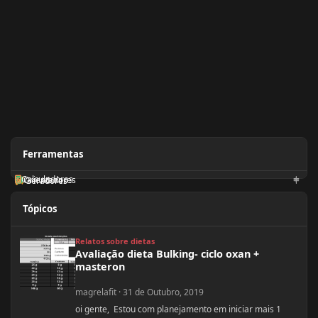
Ferramentas
Calculadoras
Orientadores
Geradores
Tópicos
Avaliação dieta Bulking- ciclo oxan + masteron
Relatos sobre dietas
Avaliação dieta Bulking- ciclo oxan +
masteron
magrelafit
·
31 de Outubro, 2019
oi gente, Estou com planejamento em iniciar mais 1