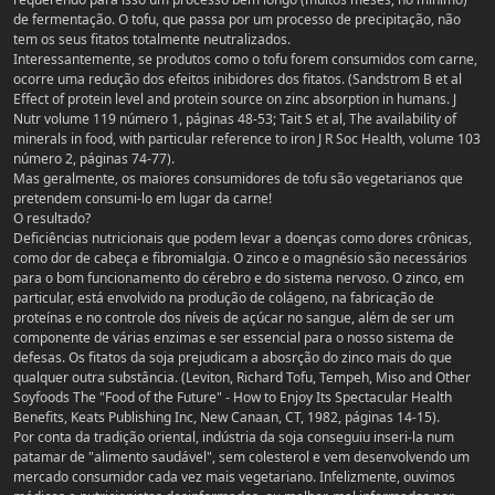
de fermentação. O tofu, que passa por um processo de precipitação, não
tem os seus fitatos totalmente neutralizados.
Interessantemente, se produtos como o tofu forem consumidos com carne,
ocorre uma redução dos efeitos inibidores dos fitatos. (Sandstrom B et al
Effect of protein level and protein source on zinc absorption in humans. J
Nutr volume 119 número 1, páginas 48-53; Tait S et al, The availability of
minerals in food, with particular reference to iron J R Soc Health, volume 103
número 2, páginas 74-77).
Mas geralmente, os maiores consumidores de tofu são vegetarianos que
pretendem consumi-lo em lugar da carne!
O resultado?
Deficiências nutricionais que podem levar a doenças como dores crônicas,
como dor de cabeça e fibromialgia. O zinco e o magnésio são necessários
para o bom funcionamento do cérebro e do sistema nervoso. O zinco, em
particular, está envolvido na produção de colágeno, na fabricação de
proteínas e no controle dos níveis de açúcar no sangue, além de ser um
componente de várias enzimas e ser essencial para o nosso sistema de
defesas. Os fitatos da soja prejudicam a abosrção do zinco mais do que
qualquer outra substância. (Leviton, Richard Tofu, Tempeh, Miso and Other
Soyfoods The "Food of the Future" - How to Enjoy Its Spectacular Health
Benefits, Keats Publishing Inc, New Canaan, CT, 1982, páginas 14-15).
Por conta da tradição oriental, indústria da soja conseguiu inseri-la num
patamar de "alimento saudável", sem colesterol e vem desenvolvendo um
mercado consumidor cada vez mais vegetariano. Infelizmente, ouvimos