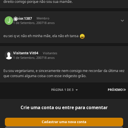
direito comigo porque não sou sua mamãe.
Estatísticas do autor
junior.1387
Membro
1 de Setembro, 2007
18 anos
eu sei q vc não eh minha mãe, ela não eh tansa
Visitante Vit04
Visitantes
1 de Setembro, 2007
18 anos
Eu sou vegetariano, e sinceramente nem consigo me recordar da última vez
que consumi alguma coisa com esse indigesto grão.
Ú
PÁGINA 1 DE 3
PRÓXIMO
Crie uma conta ou entre para comentar
Cadastrar uma nova conta