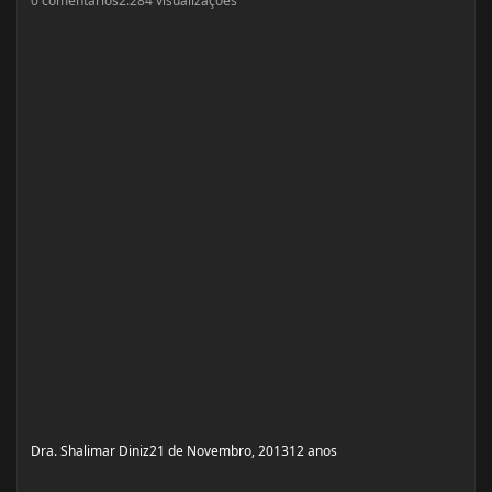
0
comentários
2.284
visualizações
Dra. Shalimar Diniz
21 de Novembro, 2013
12 anos
Proteina isolada de soja: o que acham?