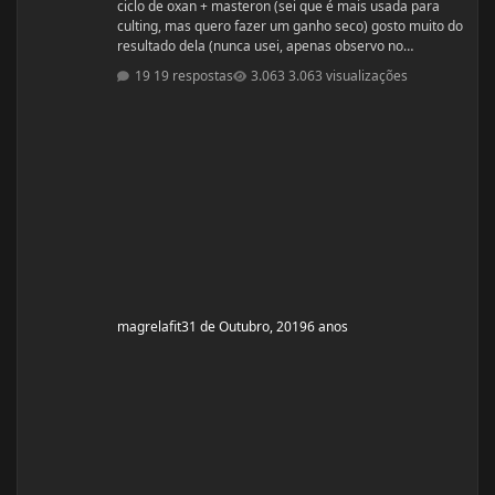
ciclo de oxan + masteron (sei que é mais usada para
culting, mas quero fazer um ganho seco) gosto muito do
resultado dela (nunca usei, apenas observo no
pessoal). ja fiz 2 ciclos de oxandrolona 1 em 2016(6
19 respostas
3.063 visualizações
semanas) e outro 2017.(6 semanas) , mas o meu
objetivo do tópico mesmo é sobre a dieta. Quero fazer
uma dieta bulking limpa, não tenho a necessidade de
ganhar muito peso, apenas melhorar a qualidade
muscular e ganhar um pouco de ma
magrelafit
31 de Outubro, 2019
6 anos