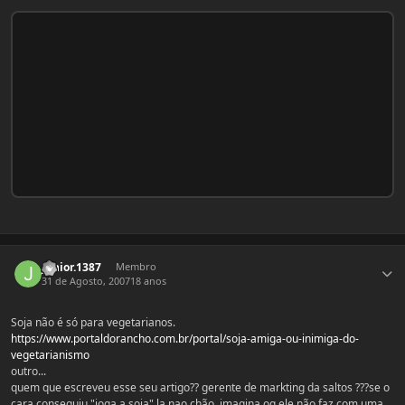
Estatísticas do autor
junior.1387
Membro
31 de Agosto, 2007
18 anos
Soja não é só para vegetarianos.
https://www.portaldorancho.com.br/portal/soja-amiga-ou-inimiga-do-
vegetarianismo
outro...
quem que escreveu esse seu artigo?? gerente de markting da saltos ???se o
cara conseguiu "joga a soja" la nao chão, imagina oq ele não faz com uma