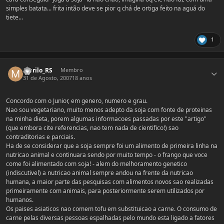
simples batata... frita intão deve se pior q chá de ortiga feito na aguá do
tiete...
1
Estatísticas do autor
Murilo_RS
Membro
31 de Agosto, 2007
18 anos
Concordo com o Junior, em genero, numero e grau.
Nao sou vegetariano, muito menos adepto da soja com fonte de proteinas
na minha dieta, porem algumas informacoes passadas por este "artigo"
(que embora cite referencias, nao tem nada de cientifico!) sao
contraditorias e parciais.
Ha de se considerar que a soja sempre foi um alimento de primeira linha na
nutricao animal e continuara sendo por muito tempo - o frango que voce
come foi alimentado com soja! - alem do melhoramento genetico
(indiscutivel) a nutricao animal sempre andou na frente da nutricao
humana, a maior parte das pesquisas com alimentos novos sao realizadas
primeiramente com animais, para posteriormente serem utilizados por
humanos.
Os paises asiaticos nao comem tofu em substituicao a carne. O consumo de
carne pelas diversas pessoas espalhadas pelo mundo esta ligado a fatores