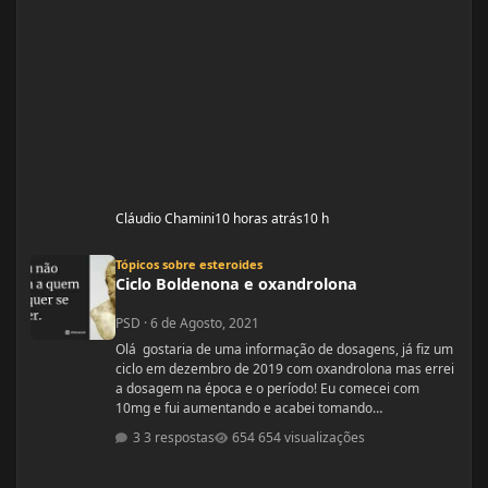
Cláudio Chamini
10 horas atrás
10 h
Ciclo Boldenona e oxandrolona
Tópicos sobre esteroides
Ciclo Boldenona e oxandrolona
PSD
·
6 de Agosto, 2021
Olá gostaria de uma informação de dosagens, já fiz um
ciclo em dezembro de 2019 com oxandrolona mas errei
a dosagem na época e o período! Eu comecei com
10mg e fui aumentando e acabei tomando
60mg porque entendi errado foram 4 semanas tive
3 respostas
654 visualizações
ganhos de 5 quilos. Eu já treinava na época a 4 anos já
tinha ganhos bem bons até sem recursos
anabolizantes só que eu tinha perdido peso eu queria