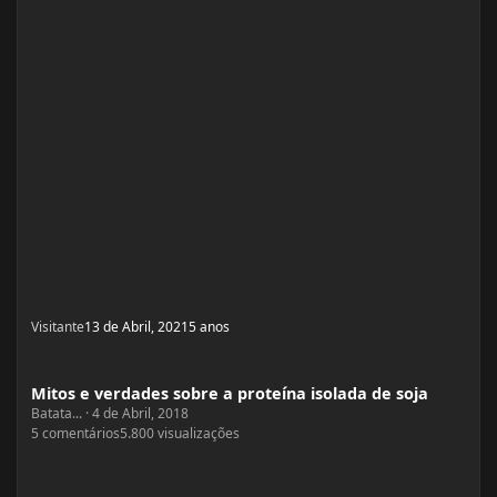
Visitante
13 de Abril, 2021
5 anos
Mitos e verdades sobre a proteína isolada de soja
Mitos e verdades sobre a proteína isolada de soja
Batata...
·
4 de Abril, 2018
5
comentários
5.800
visualizações