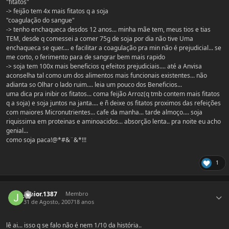
"fitatos"
-> feijão tem 4x mais fitatos q a soja
"coagulação do sangue"
-> tenho enchaqueca desdos 12 anos... minha mãe tem, meus tios e tias
TEM, desde q comessei a comer 75g de soja por dia não tive Uma
enchaqueca se quer.... e facilitar a coagulação pra min não é prejudicial... se
me corto, o ferimento para de sangrar bem mais rapido
-> soja tem 100x mais beneficios q efeitos prejudiciais.... até a Anvisa
aconselha tal como um dos alimentos mais funcionais existentes... não
adianta so Olhar o lado ruim.... leia um pouco dos Beneficios...
uma dica pra inibir os fitatos... coma feijão Arroz(q tmb contem mais fitatos
q a soja) e soja juntos na janta.... e ñ deixe os fitatos proximos das refeições
com maiores Micronutrientes... cafe da manha... tarde almoço.... soja
riquissima em proteinas e aminoacidos... absorção lenta.. pra noite eu acho
genial...
como soja paca!@*#&¨&*!!!
1
Estatísticas do autor
junior.1387
Membro
31 de Agosto, 2007
18 anos
lê ai... isso q se falo não é nem 1/10 da história..