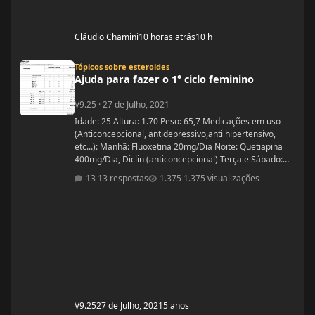
Cláudio Chamini
10 horas atrás
10 h
Ajuda para fazer o 1° ciclo feminino
Tópicos sobre esteroides
Ajuda para fazer o 1° ciclo feminino
V9.25
·
27 de Julho, 2021
Idade: 25 Altura: 1.70 Peso: 65,7 Medicações em uso
(Anticoncepcional, antidepressivo,anti hipertensivo,
etc...): Manhã: Fluoxetina 20mg/Dia Noite: Quetiapina
400mg/Dia, Diclin (anticoncepcional) Terça e Sábado:
Cabergolina 0,5mg Problemas de Saúde e história de
13 respostas
1.375 visualizações
cirurgias: Frequentemente tenho hipoglicemia oque faz
com que precise comer algo com açúcar. - Fluoxetina e
Quetiapina para tratamento depressivo e bipolar.
(Doença genética, tratamento iniciado quando cria
V9.25
27 de Julho, 2021
5 anos