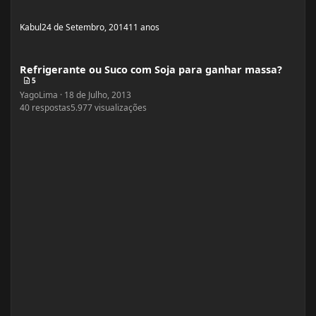
Kabul
24 de Setembro, 2014
11 anos
Refrigerante ou Suco com Soja para ganhar massa?
Refrigerante ou Suco com Soja para ganhar massa?
5
YagoLima
·
18 de Julho, 2013
40
respostas
5.977
visualizações