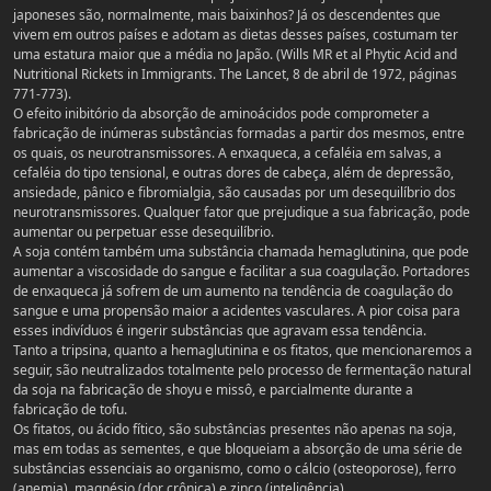
japoneses são, normalmente, mais baixinhos? Já os descendentes que
vivem em outros países e adotam as dietas desses países, costumam ter
uma estatura maior que a média no Japão. (Wills MR et al Phytic Acid and
Nutritional Rickets in Immigrants. The Lancet, 8 de abril de 1972, páginas
771-773).
O efeito inibitório da absorção de aminoácidos pode comprometer a
fabricação de inúmeras substâncias formadas a partir dos mesmos, entre
os quais, os neurotransmissores. A enxaqueca, a cefaléia em salvas, a
cefaléia do tipo tensional, e outras dores de cabeça, além de depressão,
ansiedade, pânico e fibromialgia, são causadas por um desequilíbrio dos
neurotransmissores. Qualquer fator que prejudique a sua fabricação, pode
aumentar ou perpetuar esse desequilíbrio.
A soja contém também uma substância chamada hemaglutinina, que pode
aumentar a viscosidade do sangue e facilitar a sua coagulação. Portadores
de enxaqueca já sofrem de um aumento na tendência de coagulação do
sangue e uma propensão maior a acidentes vasculares. A pior coisa para
esses indivíduos é ingerir substâncias que agravam essa tendência.
Tanto a tripsina, quanto a hemaglutinina e os fitatos, que mencionaremos a
seguir, são neutralizados totalmente pelo processo de fermentação natural
da soja na fabricação de shoyu e missô, e parcialmente durante a
fabricação de tofu.
Os fitatos, ou ácido fítico, são substâncias presentes não apenas na soja,
mas em todas as sementes, e que bloqueiam a absorção de uma série de
substâncias essenciais ao organismo, como o cálcio (osteoporose), ferro
(anemia), magnésio (dor crônica) e zinco (inteligência).