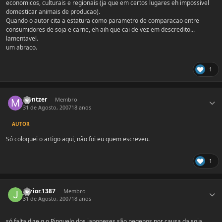
economicos, culturais e regionais (ja que em certos lugares eh impossivel
domesticar animais de producao).
Quando o autor cita a estatura como parametro de comparacao entre
consumidores de soja e carne, eh aih que cai de vez em descredito...
lamentavel.
um abraco.
1
Estatísticas do autor
Mentzer
Membro
31 de Agosto, 2007
18 anos
AUTOR
Só coloquei o artigo aqui, não foi eu quem escreveu.
1
Estatísticas do autor
junior.1387
Membro
31 de Agosto, 2007
18 anos
só falta dize q o Pinguelo dos japoneses são peqenos por causa da soja...