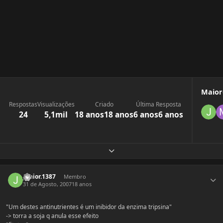
Maior
Respostas
Visualizações
Criado
Última Resposta
24
5,1mil
18 anos
18 anos
6 anos
6 anos
Expandir visão geral do tópico
Estatísticas do autor
junior.1387
Membro
31 de Agosto, 2007
18 anos
"Um destes antinutrientes é um inibidor da enzima tripsina"
-> torra a soja q anula esse efeito