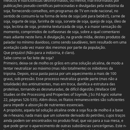
médicos e nutricionistas desinformados, ou melhor, mal informados por
publicações pseudo-científicas patrocinadas e divulgadas pela indústria da
soja, fornecendo conselhos, em programas de TV em rede nacional, no
sentido de consumi-la na forma de leite de soja (até para bebês!!), carne de
soja, iogurte de soja, farinha de soja, sorvete de soja, queijo de soja, óleo de
soja, lecitina de soja, proteína texturizada de soja, e a maior sensação do
momento, comprimidos de isoflavonas de soja, sobre a qual comentarei
mais adiante neste livro. A divulgação, na grande mídia, destes produtos de
paladar no mínimo duvidoso, como sendo saudáveis, tem resultado em uma
aceitação cada vez maior dos mesmos por parte da população.
Que prejuízo! (Não para a indústria, é claro).
Sabe como se faz leite de soja?
Primeiro, deixa-se de molho os grãos em uma solução alcalina, de modo a
tentar neutralizar ao máximo (mas não totalmente) os inibidores da
tripsina. Depois, essa pasta passa por um aquecimento a mais de 100
graus, sob pressão. Esse processo neutraliza grande parte (mas não a
totalidade) dos antinutrientes, mas em troca, danifica a estrutura das
proteínas, tornando-as desnaturadas, de difícil digestão. (Wallace GM
Studies on the Processing and Properties of Soymilk. J Sci Fd Agric volume
22, páginas 526-535). Além disso, os fitatos remanescentes são suficientes
para impedir a absorção de nutrientes essenciais.
A propósito, aquela tal solução alcalina onde a soja fica de molho é a base
de n-hexano, nada mais que um solvente derivado do petróleo, cujos traços
ainda podem ser encontrados no produto final, que vai para a sua mesa, e
que pode gerar o aparecimento de outras substâncias cancerígenas. Este n-