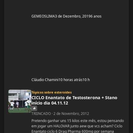
GEMEOSLIMA
3 de Dezembro, 2019
6 anos
Cláudio Chamini
10 horas atrás
10 h
CICLO Enantato de Testosterona + Stano início dia 04.11.12
Tópicos sobre esteroides
CICLO Enantato de Testosterona + Stano
início dia 04.11.12
TRIINCADO
·
2 de Novembro, 2012
Pretendo ganhar uns 15 kilos este mês, estou pensando
em jogar um HALOVAR junto aew que vcs acham? Ciclo
Enantato ciclo 6 Drag Pharma 600mg por semana