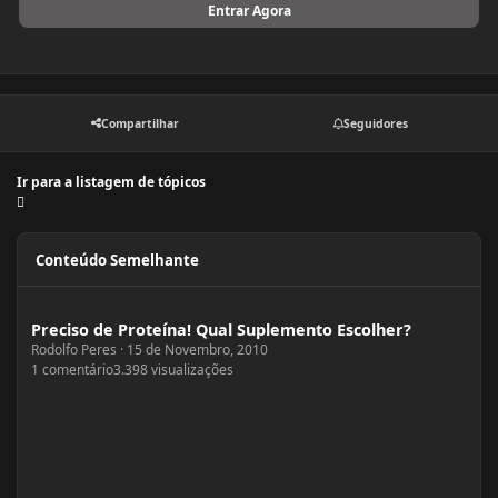
Entrar Agora
Compartilhar
Seguidores
Ir para a listagem de tópicos
Conteúdo Semelhante
Preciso de Proteína! Qual Suplemento Escolher?
Preciso de Proteína! Qual Suplemento Escolher?
Rodolfo Peres
·
15 de Novembro, 2010
1
comentário
3.398
visualizações