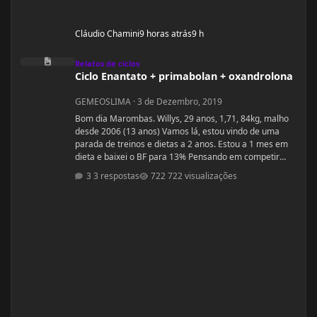
Cláudio Chamini
9 horas atrás
9 h
Ciclo Enantato + primabolan + oxandrolona
Relatos de ciclos
Ciclo Enantato + primabolan + oxandrolona
GEMEOSLIMA
·
3 de Dezembro, 2019
Bom dia Marombas. Willys, 29 anos, 1,71, 84kg, malho
desde 2006 (13 anos) Vamos lá, estou vindo de uma
parada de treinos e dietas a 2 anos. Estou a 1 mes em
dieta e baixei o BF para 13% Pensando em competir
estreantes ano que vem se tudo ocorrer bem até abril.
3 respostas
722 visualizações
(Secar e corrigir os pontos fracos) Anexo, os exames
laboratoriais. Fechei com um atleta e treinador pra ver
se em 6 meses monto a armadura, rs! Segue o
protocolo passado por ele: Enantato 250mg 2x seman