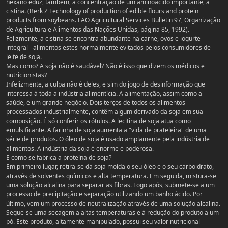
hexano eduz, também, a concentração de um aminoácido importante, a
cistina. (Berk Z Technology of production of edible flours and protein
products from soybeans. FAO Agricultural Services Bulletin 97, Organização
de Agricultura e Alimentos das Nações Unidas, página 85, 1992).
Felizmente, a cistina se encontra abundante na carne, ovos e iogurte
integral - alimentos estes normalmente evitados pelos consumidores de
leite de soja.
Mas como? A soja não é saudável? Não é isso que dizem os médicos e
nutricionistas?
Infelizmente, a culpa não é deles, e sim do jogo de desinformação que
interessa à toda a indústria alimentícia. A alimentação, assim como a
saúde, é um grande negócio. Dois terços de todos os alimentos
processados industrialmente, contêm algum derivado da soja em sua
composição. É só conferir os rótulos. A lecitina de soja atua como
emulsificante. A farinha de soja aumenta a "vida de prateleira" de uma
série de produtos. O óleo de soja é usado amplamente pela indústria de
alimentos. A indústria da soja é enorme e poderosa.
E como se fabrica a proteína de soja?
Em primeiro lugar, retira-se da soja moída o seu óleo e o seu carboidrato,
através de solventes químicos e alta temperatura. Em seguida, mistura-se
uma solução alcalina para separar as fibras. Logo após, submete-se a um
processo de precipitação e separação utilizando um banho ácido. Por
último, vem um processo de neutralização através de uma solução alcalina.
Segue-se uma secagem a altas temperaturas e à redução do produto a um
pó. Este produto, altamente manipulado, possui seu valor nutricional