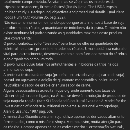
totalmente comprometido. As vitaminas se vão, mas os inibidores da
tripsina permanecem, firmes e fortes! (Rackis JJ et al The USDA trypsin
inhibitor study. I. Background, objectives and procedural details. Qual Plant
Foods Hum Nutr, volume 35, pág. 232).
Não existe nenhuma lei no mundo que obrigue os alimentos à base de soja
a exibirem, nos rótulos, a quantidade de inibidores da tripsina. Também não
existe nenhuma lei padronizando as quantidades máximas deste produto.
Que conveniente!
O povo... coitado... só foi "treinado" para ficar de olho na quantidade de
coleterol - esta sim, presente em todos os rótulos. Uma substância natural e
vital para o crescimento, desenvolvimento e bom funcionamento do cérebro
e do organismo como um todo.
O povo nunca ouviu falar nos antinutrientes e inibidores da tripsina dos
alimentos de soja.
A proteína texturizada de soja (proteína texturizada vegetal, carne de soja)
possui um agravante a adição de glutamato monossódico, no intuito de
neutralizar o sabor de grão e criar um sabor de carne.
Alguns pesquisadores acreditam que o grande aumento das taxas de
câncer de pâncreas e fígado, na África, se deve à introdução de produtos de
soja naquela região. (Katz SH Food and Biocultural Evolution A Model for the
Investigation of Modern Nutritional Problems. Nutritional Anthropology,
Alan R. Liss Inc., 1987 pág. 50).
A minha dica Quando consumir soja, utilize apenas os derivados altamente
fermentados, como o missô e o shoyu. Mesmo assim, muita atenção para
os rótulos. Compre apenas se neles estiver escrito "Fermentação Natural",