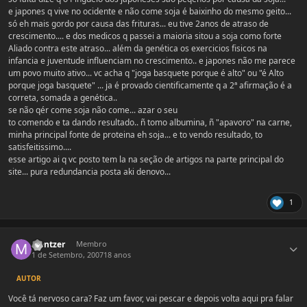
e japones q vive no ocidente e não come soja é baixinho do mesmo geito...
só eh mais gordo por causa das frituras... eu tive 2anos de atraso de
crescimento.... e dos medicos q passei a maioria sitou a soja como forte
Aliado contra este atraso... além da genética os exercicios fisicos na
infancia e juventude influenciam no crescimento.. e japones não me parece
um povo muito ativo... vc acha q "joga basquete porque é alto" ou "é Alto
porque joga basquete" ... ja é provado cientificamente q a 2ª afirmação é a
correta, somada a genética..
se não qér come soja não come... azar o seu
to comendo e ta dando resultado.. ñ tomo albumina, ñ "apavoro" na carne,
minha principal fonte de proteina eh soja... e to vendo resultado, to
satisfeitissimo....
esse artigo ai q vc posto tem la na seção de artigos na parte principal do
site... pura redundancia posta aki denovo...
1
Estatísticas do autor
Mentzer
Membro
1 de Setembro, 2007
18 anos
AUTOR
Você tá nervoso cara? Faz um favor, vai pescar e depois volta aqui pra falar