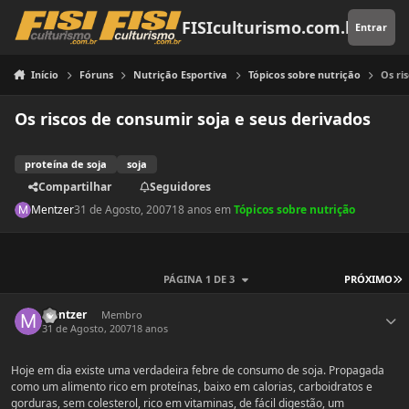
Pular para o conteúdo
FISIculturismo.com.br
Entrar
Início
Fóruns
Nutrição Esportiva
Tópicos sobre nutrição
Os ri
Os riscos de consumir soja e seus derivados
proteína de soja
soja
Compartilhar
Seguidores
Mentzer
31 de Agosto, 2007
18 anos
em
Tópicos sobre nutrição
Ú
PÁGINA 1 DE 3
PRÓXIMO
Estatísticas do autor
Mentzer
Membro
31 de Agosto, 2007
18 anos
Hoje em dia existe uma verdadeira febre de consumo de soja. Propagada
como um alimento rico em proteínas, baixo em calorias, carboidratos e
gorduras, sem colesterol, rico em vitaminas, de fácil digestão, um