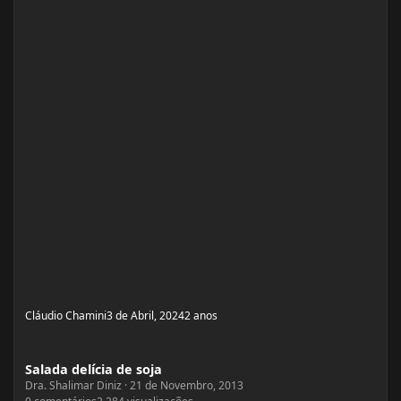
Cláudio Chamini
3 de Abril, 2024
2 anos
Salada delícia de soja
Salada delícia de soja
Dra. Shalimar Diniz
·
21 de Novembro, 2013