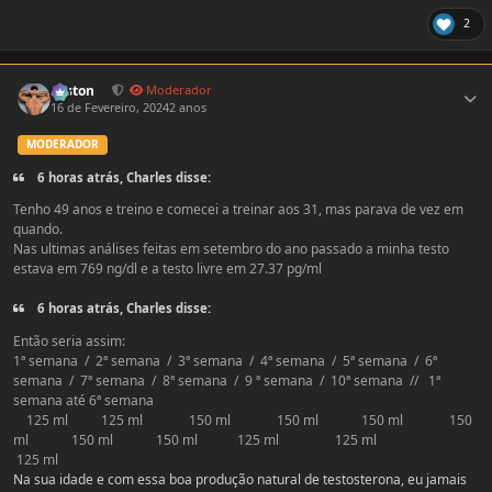
2
Estatísticas do autor
Foston
Moderador
16 de Fevereiro, 2024
2 anos
MODERADOR
6 horas atrás, Charles disse:
Tenho 49 anos e treino e comecei a treinar aos 31, mas parava de vez em
quando.
Nas ultimas análises feitas em setembro do ano passado a minha testo
estava em 769 ng/dl e a testo livre em 27.37 pg/ml
6 horas atrás, Charles disse:
Então seria assim:
1ª semana / 2ª semana / 3ª semana / 4ª semana / 5ª semana / 6ª
semana / 7ª semana / 8ª semana / 9 ª semana / 10ª semana // 1ª
semana até 6ª semana
125 ml 125 ml 150 ml 150 ml 150 ml 150
ml 150 ml 150 ml 125 ml 125 ml
125 ml
Na sua idade e com essa boa produção natural de testosterona, eu jamais