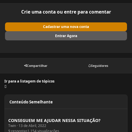
Crie uma conta ou entre para comentar
Cadastrar uma nova conta
Entrar Agora
Compartilhar
Seguidores
Ir para a listagem de tópicos
Conteúdo Semelhante
CONSEGUEM ME AJUDAR NESSA SITUAÇÃO?
CONSEGUEM ME AJUDAR NESSA SITUAÇÃO?
Twin
·
13 de Abril, 2022
9
respostas
1.154
visualizações