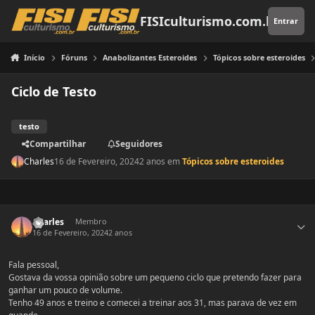
Pular para o conteúdo
FISIculturismo.com.br
Entrar
Início
Fóruns
Anabolizantes Esteroides
Tópicos sobre esteroides
Ciclo de Testo
testo
Compartilhar
Seguidores
Charles
16 de Fevereiro, 2024
2 anos
em
Tópicos sobre esteroides
Estatísticas do autor
Charles
Membro
16 de Fevereiro, 2024
2 anos
Fala pessoal,
Gostava da vossa opinião sobre um pequeno ciclo que pretendo fazer para
ganhar um pouco de volume.
Tenho 49 anos e treino e comecei a treinar aos 31, mas parava de vez em