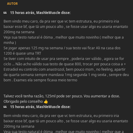
AUTOR
15 horas atrás, MashleMuscle disse:
Bem vindo meu caro, da pra ver que vc tem estrutura, eu primeiro iria
baixar esse bf, que tá um pouco alto , se fosse usar algo eu usaria enantato
200mg na semana
Veja sua testo natural é ótima , melhor que muito novinho ( melhor que a
minha )
Se jogar apenas 125 mg na semana / sua testo vai ficar Ali na casa dos
1200 é quase uma TRT
Se tiver com intuito de usar pra sempre , poderia ser válido , agora se for
ciclo ... Não acho válido sua testo de quase 800, trocar por pouca coisa a +
Estradiol eu controlo com anastrozol, bem pouco msm , no feeling, apartir
da quarta semana sempre mandava 1mg segunda 1 mg sexta , sempre deu
bom . Exames ela sempre ficava meio termo
Talvez você tenha razão, 125ml pode ser pouco. Vou aumentar a dose.
Obrigado pelo conselho
👍
15 horas atrás, MashleMuscle disse:
Bem vindo meu caro, da pra ver que vc tem estrutura, eu primeiro iria
baixar esse bf, que tá um pouco alto , se fosse usar algo eu usaria enantato
200mg na semana
Veja sua testo natural é ótima , melhor que muito novinho ( melhor que a