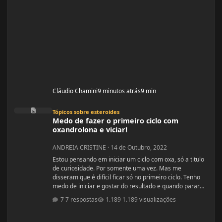
Cláudio Chamini
9 minutos atrás
9 min
Medo de fazer o primeiro ciclo com oxandrolona e viciar!
Tópicos sobre esteroides
Medo de fazer o primeiro ciclo com
oxandrolona e viciar!
ANDREIA CRISTINE
·
14 de Outubro, 2022
Estou pensando em iniciar um ciclo com oxa, só a titulo
de curiosidade. Por somente uma vez. Mas me
disseram que é difícil ficar só no primeiro ciclo. Tenho
medo de iniciar e gostar do resultado e quando parar
ficar com auto estima baixo. Mas a vontade está bem
7 respostas
1.189 visualizações
maior...kkkkk