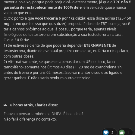
mexeria no eixo, porque pode prejudicá-lo eternamente, já que o
TPC não é
garantia de restabelecimento de 100% dele
; em verdade quase nunca
volta ao que era.
Outro ponto é que
você trocaria 6 por 1/2 dúzia
: essa dose acima (125-150
mg
- creio que foi isso que quis dizer) proposta é dose de TRT, ou seja, você
teria ganhos próximos ao que já possui, porque teria, apenas níveis
fisiológicos de testosterona em substituição à sua testosterona natural.
O que
EU
faria:
1) Se estivesse ciente de que poderia depender
ETERNAMENTE
de
testosterona, diante de eventual prejuízo com o eixo, eu faria o ciclo, claro,
com outras doses;
2) Alternativamente, se quisesse apenas dar um UP no físico, faria
tamoxifeno (somente nos últimos 40 dias) + 20 mg de oxandrolona 1h
antes do treino e por uns 02 meses. Isso vai manter o seu eixo ligado e
gerar ganhos. E não usaria nenhum outro esteroide.
6 horas atrás, Charles disse:
Estava a pensar também na DHEA. É boa ideia?
Não fará diferença no contexto.
2
1