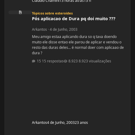
Cláudio Chamini
13 horas atrás
13 h
Pós aplicacao de Dura pq doi muito ???
Tópicos sobre esteroides
Pós aplicacao de Dura pq doi muito ???
Arkantos
·
4 de Junho, 2003
Meu amigo estaa aplicando dura so q tava doendo
muito ele disse entao ele parou de aplicar e vendou o
resto das duras deles... é normal doer com aplicaao de
dura ?
15 respostas
8.923 visualizações
Arkantos
4 de Junho, 2003
23 anos