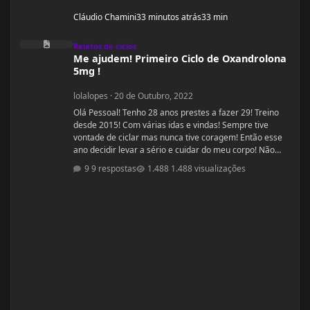
Cláudio Chamini
33 minutos atrás
33 min
Me ajudem! Primeiro Ciclo de Oxandrolona 5mg !
Relatos de ciclos
Me ajudem! Primeiro Ciclo de Oxandrolona
5mg !
lolalopes
·
20 de Outubro, 2022
Olá Pessoal! Tenho 28 anos prestes a fazer 29! Treino
desde 2015! Com várias idas e vindas! Sempre tive
vontade de ciclar mas nunca tive coragem! Então esse
ano decidir levar a sério e cuidar do meu corpo! Não
estou sendo acompanhada por nutricionista! Mas
9 respostas
1.488 visualizações
quando comecei a fazer a dieta de déficit calórico
estava com 55kg e consegui baixar para 51kg! Home
me encontro com 52,00 oscilando para 51,00 kg.
Comecei o ciclo hoje 20/10 e pretendo fazer um ciclo de
8 há 10 semanas. Altura: 1,53