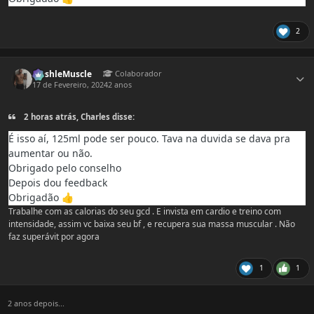
2
Estatísticas do autor
MashleMuscle
Colaborador
17 de Fevereiro, 2024
2 anos
2 horas atrás, Charles disse:
É isso aí, 125ml pode ser pouco. Tava na duvida se dava pra
aumentar ou não.
Obrigado pelo conselho
Depois dou feedback
Obrigadão
👍
Trabalhe com as calorias do seu gcd . E invista em cardio e treino com
intensidade, assim vc baixa seu bf , e recupera sua massa muscular . Não
faz superávit por agora
1
1
2 anos depois...