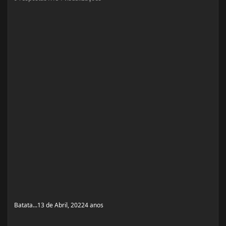
Batata...
13 de Abril, 2022
4 anos
TRT + Perda de peso