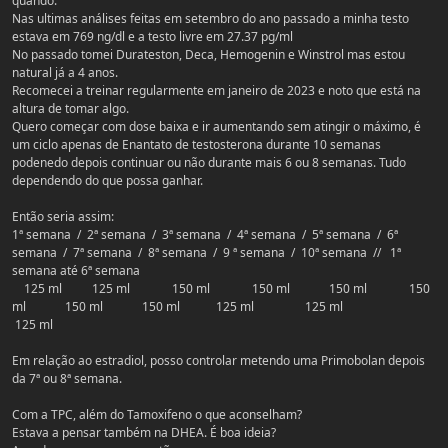
quando.
Nas ultimas análises feitas em setembro do ano passado a minha testo
estava em 769 ng/dl e a testo livre em 27.37 pg/ml
No passado tomei Durateston, Deca, Hemogenin e Winstrol mas estou
natural já a 4 anos.
Recomecei a treinar regularmente em janeiro de 2023 e noto que está na
altura de tomar algo.
Quero começar com dose baixa e ir aumentando sem atingir o máximo, é
um ciclo apenas de Enantato de testosterona durante 10 semanas
podenedo depois continuar ou não durante mais 6 ou 8 semanas. Tudo
dependendo do que possa ganhar.
Então seria assim:
1ª semana / 2ª semana / 3ª semana / 4ª semana / 5ª semana / 6ª
semana / 7ª semana / 8ª semana / 9 ª semana / 10ª semana // 1ª
semana até 6ª semana
125 ml 125 ml 150 ml 150 ml 150 ml 150
ml 150 ml 150 ml 125 ml 125 ml
125 ml
Em relação ao estradiol, posso controlar metendo uma Primobolan depois
da 7ª ou 8ª semana.
Com a TPC, além do Tamoxifeno o que aconselham?
Estava a pensar também na DHEA. É boa ideia?