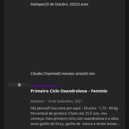
lolalopes
20 de Outubro, 2022
3 anos
Cláudio Chamini
43 minutos atrás
43 min
Primeiro Ciclo Oxandrolona - Feminio
Relatos de ciclos
Primeiro Ciclo Oxandrolona - Feminio
Anônimo
·
14 de Setembro, 2021
Olá pessoal! Sou nova por aqui! - 24 anos - 1,73 - 60 kg -
Percentual de gordura: Chuto uns 25 É isso, vou
começar meu primeiro ciclo com oxandrolona e a ideia
seria ganho de força, ganho de massa e tentar baixar
percentual de gordura. Sou a famosa magra falsa.