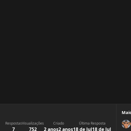
Maio
Respostas
Visualizações
Criado
Última Resposta
7
752
2 anos
2 anos
18 de Jul
18 de Jul