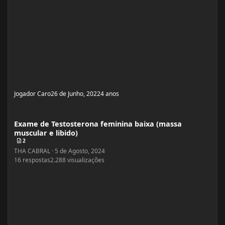
Jogador Caro
26 de Junho, 2022
4 anos
Exame de Testosterona feminina baixa (massa muscular e libido)
Exame de Testosterona feminina baixa (massa
muscular e libido)
2
THA CABRAL
·
5 de Agosto, 2024
16
respostas
2.288
visualizações