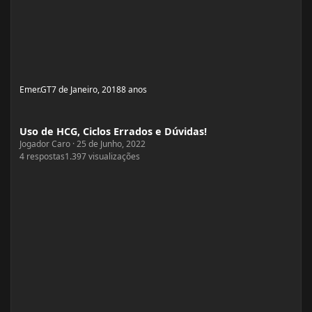
Emer.GT
7 de Janeiro, 2018
8 anos
Uso de HCG, Ciclos Errados e Dúvidas!
Uso de HCG, Ciclos Errados e Dúvidas!
Jogador Caro
·
25 de Junho, 2022
4
respostas
1.397
visualizações