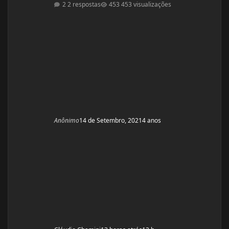
2 respostas
453 visualizações
Treino há alguns anos mas sinto que não tenho bons
resultados, sinto que tenho pouca força e peco na dieta
(doces hehe). O que mais me incomoda são as pernas
finas e barrigona, pretendo fazer o ciclo pr
Anônimo
14 de Setembro, 2021
4 anos