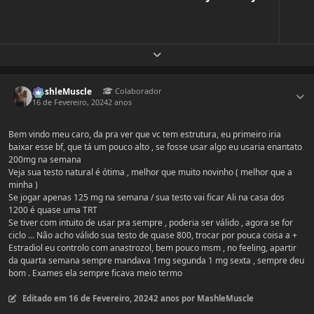
Expandir visão geral do tópico
Estatísticas do autor
MashleMuscle
Colaborador
16 de Fevereiro, 2024
2 anos
Bem vindo meu caro, da pra ver que vc tem estrutura, eu primeiro iria
baixar esse bf, que tá um pouco alto , se fosse usar algo eu usaria enantato
200mg na semana
Veja sua testo natural é ótima , melhor que muito novinho ( melhor que a
minha )
Se jogar apenas 125 mg na semana / sua testo vai ficar Ali na casa dos
1200 é quase uma TRT
Se tiver com intuito de usar pra sempre , poderia ser válido , agora se for
ciclo ... Não acho válido sua testo de quase 800, trocar por pouca coisa a +
Estradiol eu controlo com anastrozol, bem pouco msm , no feeling, apartir
da quarta semana sempre mandava 1mg segunda 1 mg sexta , sempre deu
bom . Exames ela sempre ficava meio termo
Editado em
16 de Fevereiro, 2024
2 anos
por MashleMuscle