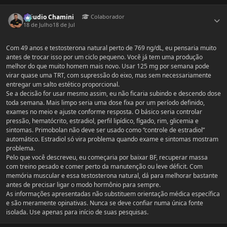
Estatísticas do autor
Cláudio Chamini
Colaborador
18 de Julho
18 de Jul
Com 49 anos e testosterona natural perto de 769 ng/dL, eu pensaria muito
antes de trocar isso por um ciclo pequeno. Você já tem uma produção
melhor do que muito homem mais novo. Usar 125 mg por semana pode
virar quase uma TRT, com supressão do eixo, mas sem necessariamente
entregar um salto estético proporcional.
Se a decisão for usar mesmo assim, eu não ficaria subindo e descendo dose
toda semana. Mais limpo seria uma dose fixa por um período definido,
exames no meio e ajuste conforme resposta. O básico seria controlar
pressão, hematócrito, estradiol, perfil lipídico, fígado, rim, glicemia e
sintomas. Primobolan não deve ser usado como “controle de estradiol”
automático. Estradiol só vira problema quando exame e sintomas mostram
problema.
Pelo que você descreveu, eu começaria por baixar BF, recuperar massa
com treino pesado e comer perto da manutenção ou leve déficit. Com
memória muscular e essa testosterona natural, dá para melhorar bastante
antes de precisar ligar o modo hormônio para sempre.
As informações apresentadas não substituem orientação médica específica
e são meramente opinativas. Nunca se deve confiar numa única fonte
isolada. Use apenas para início de suas pesquisas.