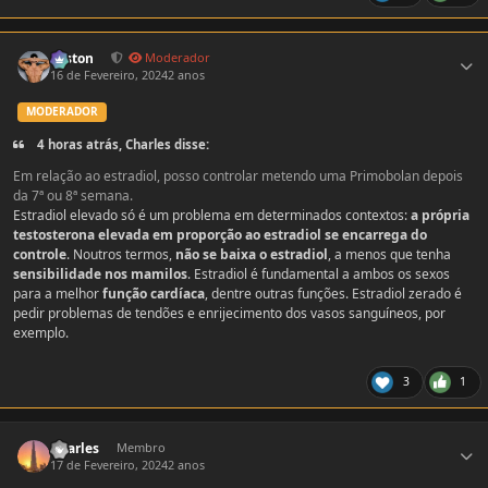
Estatísticas do autor
Foston
Moderador
16 de Fevereiro, 2024
2 anos
MODERADOR
4 horas atrás, Charles disse:
Em relação ao estradiol, posso controlar metendo uma Primobolan depois
da 7ª ou 8ª semana.
Estradiol elevado só é um problema em determinados contextos:
a própria
testosterona elevada em proporção ao estradiol se encarrega do
controle
. Noutros termos,
não se baixa o estradiol
, a menos que tenha
sensibilidade nos mamilos
. Estradiol é fundamental a ambos os sexos
para a melhor
função cardíaca
, dentre outras funções. Estradiol zerado é
pedir problemas de tendões e enrijecimento dos vasos sanguíneos, por
exemplo.
3
1
Estatísticas do autor
Charles
Membro
17 de Fevereiro, 2024
2 anos