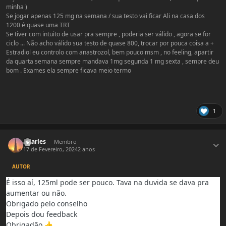
minha )
Se jogar apenas 125 mg na semana / sua testo vai ficar Ali na casa dos
1200 é quase uma TRT
Se tiver com intuito de usar pra sempre , poderia ser válido , agora se for
ciclo ... Não acho válido sua testo de quase 800, trocar por pouca coisa a +
Estradiol eu controlo com anastrozol, bem pouco msm , no feeling, apartir
da quarta semana sempre mandava 1mg segunda 1 mg sexta , sempre deu
bom . Exames ela sempre ficava meio termo
1
Estatísticas do autor
Charles
Membro
17 de Fevereiro, 2024
2 anos
AUTOR
É isso aí, 125ml pode ser pouco. Tava na duvida se dava pra
aumentar ou não.
Obrigado pelo conselho
Depois dou feedback
Obrigadão
👍