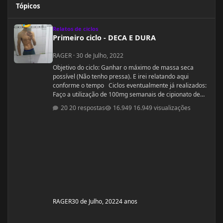
Tópicos
Primeiro ciclo - DECA E DURA
Relatos de ciclos
Primeiro ciclo - DECA E DURA
RAGER
·
30 de Julho, 2022
Objetivo do ciclo: Ganhar o máximo de massa seca
possível (Não tenho pressa). E irei relatando aqui
conforme o tempo Ciclos eventualmente já realizados:
Faço a utilização de 100mg semanais de cipionato de
testosterona a 1 ano (TRT legítima) em decorrência de
20 respostas
16.949 visualizações
hipofunção testiscular diagnosticada e que já foi
tentado tratamento para recuperação da produção
hormonal e espermatogênese (HCG e Clomifeno),
porém sem êxito [Sim, eu sou estéril] . Acredito que a
minha função testicular é defici
RAGER
30 de Julho, 2022
4 anos