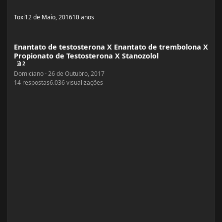
Toxi
12 de Maio, 2016
10 anos
Enantato de testosterona X Enantato de trembolona X Propionato de Testoste
Enantato de testosterona X Enantato de trembolona X
Propionato de Testosterona X Stanozolol
2
Domiciano
·
26 de Outubro, 2017
14
respostas
6.036
visualizações