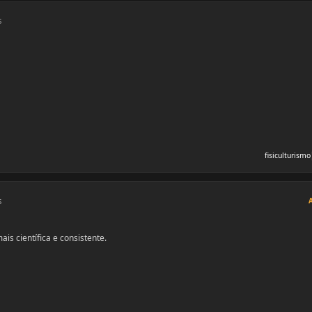
s
fisiculturismo
s
s científica e consistente.