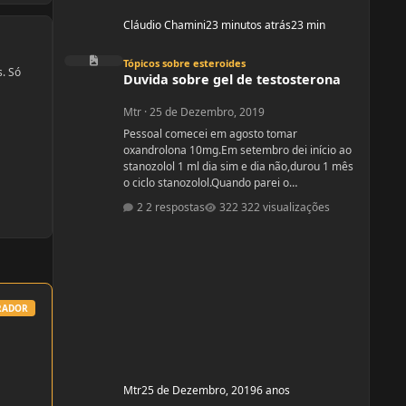
Cláudio Chamini
23 minutos atrás
23 min
Duvida sobre gel de testosterona
Tópicos sobre esteroides
s. Só
Duvida sobre gel de testosterona
Mtr
·
25 de Dezembro, 2019
Pessoal comecei em agosto tomar
oxandrolona 10mg.Em setembro dei início ao
stanozolol 1 ml dia sim e dia não,durou 1 mês
o ciclo stanozolol.Quando parei o
stanozolol,me senti desanimada e fiquei
2 respostas
322 visualizações
paranoica com os colaterais.Fiz exames
minha testosterona está muito alta,está igual
de homem.Fui na medica e me indicou passar
gel de testostetona,mas será que o gel tem
colaterais?
RADOR
Mtr
25 de Dezembro, 2019
6 anos