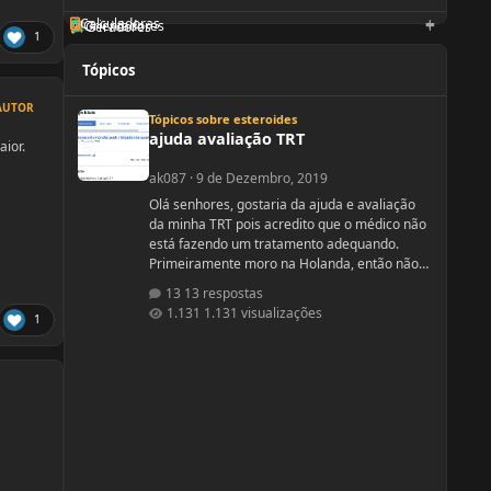
Calculadoras
Orientadores
Geradores
1
Tópicos
ajuda avaliação TRT
AUTOR
Tópicos sobre esteroides
ajuda avaliação TRT
aior.
ak087
·
9 de Dezembro, 2019
Olá senhores, gostaria da ajuda e avaliação
da minha TRT pois acredito que o médico não
está fazendo um tratamento adequando.
Primeiramente moro na Holanda, então não
tenho como requisitar exames a minha
13 respostas
vontade, tenho que ir no médico da familia,
1.131 visualizações
1
este por sua vez decide ou não se pede os
exames. No meu caso tive que fazer varias
consultas com o médico da familia até o
mesmo solitar um exame de sangue para
testo, e no caso ele solicitou somente testo,
não aparece nenhum outro compo