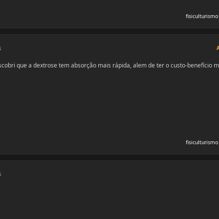
fisiculturismo
s
cobri que a dextrose tem absorção mais rápida, alem de ter o custo-benefício m
fisiculturismo
s