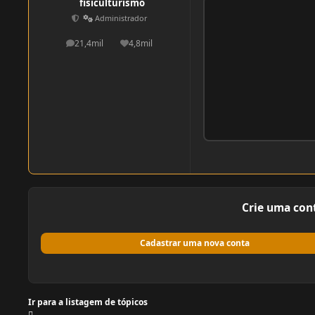
fisiculturismo
Administrador
21,4mil
4,8mil
postagens
Reputação
Crie uma con
Cadastrar uma nova conta
Ir para a listagem de tópicos