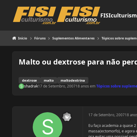
Pular para o conteúdo
FISIculturis
Início
Fóruns
Suplementos Alimentares
Tópicos sobre suple
Malto ou dextrose para não per
dextrose
malto
maltodextrina
shadrak
17 de Setembro, 2007
18 anos
em
Tópicos sobre suplem
17 de Setembro, 2007
18 ano
Eu faço academia a quase 2 
massa(ectomorfo), e agora e
pra evitar uma possivel per