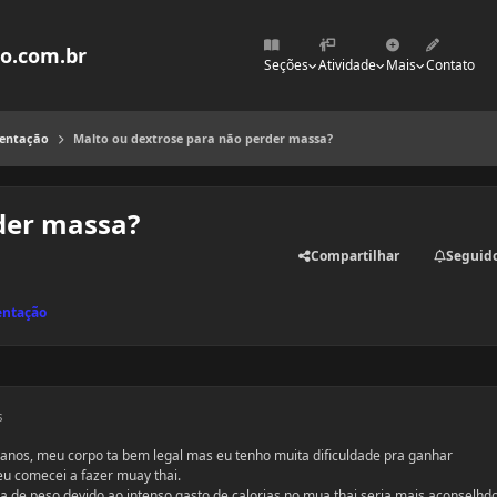
mo.com.br
Seções
Atividade
Mais
Contato
mentação
Malto ou dextrose para não perder massa?
der massa?
Compartilhar
Seguid
entação
s
anos, meu corpo ta bem legal mas eu tenho muita dificuldade pra ganhar
u comecei a fazer muay thai.
da de peso devido ao intenso gasto de calorias no mua thai seria mais aconselhd