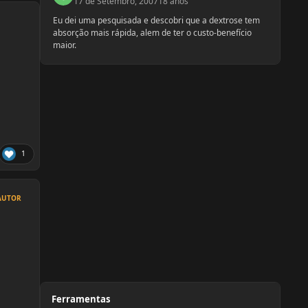
17 de Setembro, 2007
18 anos
Eu dei uma pesquisada e descobri que a dextrose tem
absorção mais rápida, alem de ter o custo-benefício
maior.
1
AUTOR
Ferramentas