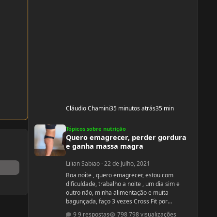
Cláudio Chamini
35 minutos atrás
35 min
Quero emagrecer, perder gordura e ganha massa magra
Tópicos sobre nutrição
Quero emagrecer, perder gordura
e ganha massa magra
Lilian Sabiao
·
22 de Julho, 2021
Boa noite , quero emagrecer, estou com
dificuldade, trabalho a noite , um dia sim e
outro não, minha alimentação e muita
bagunçada, faço 3 vezes Cross Fit por
semana, e final de semana as vezes faço
9 respostas
798 visualizações