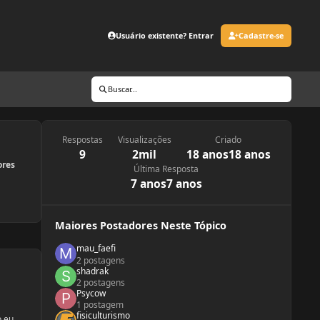
Usuário existente? Entrar
Cadastre-se
Buscar...
Respostas
Visualizações
Criado
9
2mil
18 anos
18 anos
ores
Última Resposta
7 anos
7 anos
Maiores Postadores Neste Tópico
mau_faefi
2 postagens
shadrak
2 postagens
Psycow
1 postagem
fisiculturismo
o eu