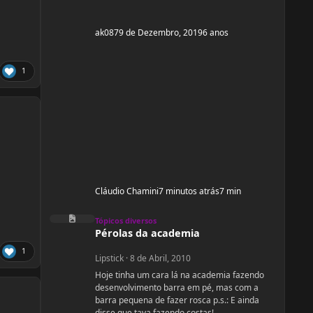
ak087
9 de Dezembro, 2019
6 anos
1
Cláudio Chamini
7 minutos atrás
7 min
Pérolas da academia
Tópicos diversos
Pérolas da academia
1
Lipstick
·
8 de Abril, 2010
Hoje tinha um cara lá na academia fazendo
desenvolvimento barra em pé, mas com a
barra pequena de fazer rosca p.s.: E ainda
disse que tava fazendo costas!