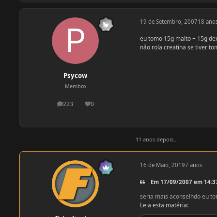
19 de Setembro, 2007
18 ano
eu tomo 15g malto + 15g dext
não rola creatina se tiver 
Psycow
Membro
223
0
postagens
Reputação
11 anos depois...
16 de Maio, 2019
7 anos
Em 17/09/2007 em 14:37,
seria mais aconselhdo eu to
Leia esta matéria: