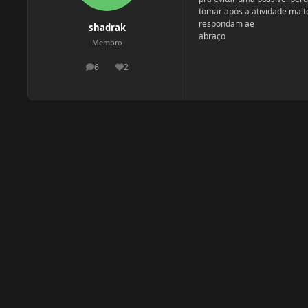
tomar após a atividade malt
respondam ae
shadrak
abraço
Membro
6
2
postagens
Reputação