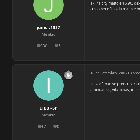
aki na city malto é $6,90, dex
custo beneficio da malto é b
junior.1387
Membro
330
5
postagens
Reputação
18 de Setembro, 2007
18 ano
Se você nao se preocupar c
aminoácios, vitaminas, mine
IFBB - SP
Membro
17
0
postagens
Reputação