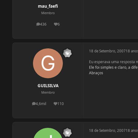
mau_faefi
Membro
436
6
postagens
Reputação
18 de Setembro, 2007
18 ano
Eu esperava uma resposta mai
Ele foi simples e claro, a d
Abraços
GUILSILVA
Membro
4,6mil
110
postagens
Reputação
18 de Setembro, 2007
18 ano