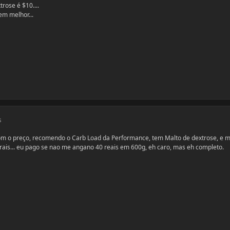
trose é $10....
em melhor...
s
om o preço, recomendo o Carb Load da Performance, tem Malto de dextrose, e m
rais... eu pago se nao me angano 40 reais em 600g, eh caro, mas eh completo.