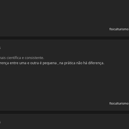
fisiculturismo
s
s científica e consistente.
iferença entre uma e outra é pequena , na prática não há diferença.
fisiculturismo
s