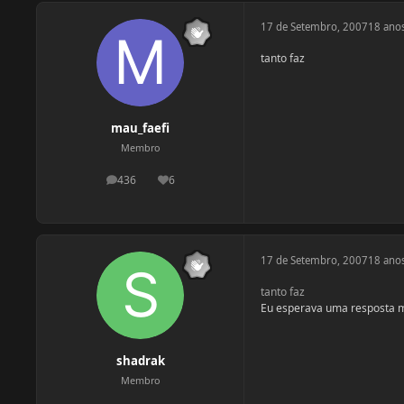
17 de Setembro, 2007
18 ano
tanto faz
mau_faefi
Membro
436
6
postagens
Reputação
17 de Setembro, 2007
18 ano
tanto faz
Eu esperava uma resposta mai
shadrak
Membro