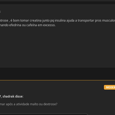
s
rose , é bom tomar creatina junto pq insulina ajuda a transportar pros musculo
tomando efedrina ou cafeína em excesso.
MODE
 shadrak disse:
mar após a atividade malto ou dextrose?