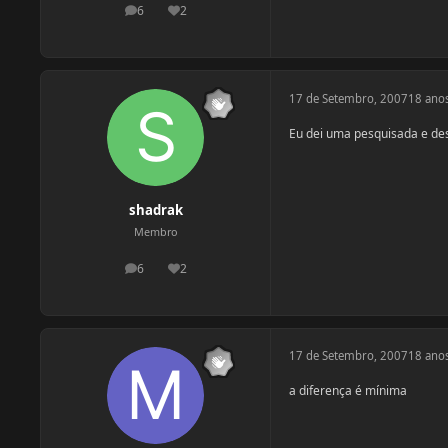
6
2
postagens
Reputação
17 de Setembro, 2007
18 ano
Eu dei uma pesquisada e des
shadrak
Membro
6
2
postagens
Reputação
17 de Setembro, 2007
18 ano
a diferença é mínima