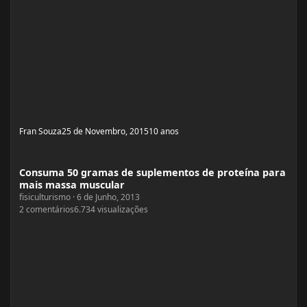
Fran Souza
25 de Novembro, 2015
10 anos
Consuma 50 gramas de suplementos de proteína para mais massa muscular
Consuma 50 gramas de suplementos de proteína para
mais massa muscular
fisiculturismo
·
6 de Junho, 2013
2
comentários
6.734
visualizações