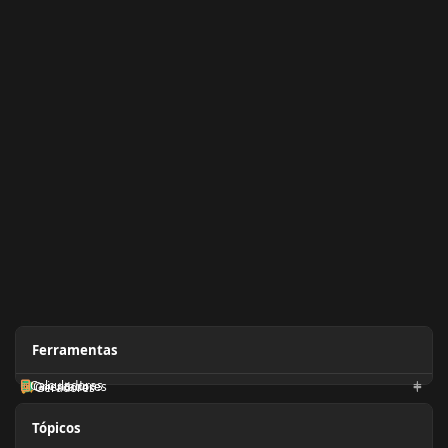
Ferramentas
Calculadoras
Orientadores
Geradores
Tópicos