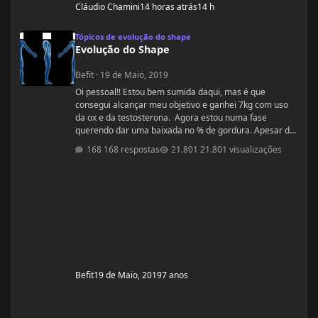
Cláudio Chamini
14 horas atrás
14 h
Evolução do Shape
Tópicos de evolução do shape
Evolução do Shape
Befit
·
19 de Maio, 2019
Oi pessoal!! Estou bem sumida daqui, mas é que
consegui alcançar meu objetivo e ganhei 7kg com uso
da ox e da testosterona. Agora estou numa fase
querendo dar uma baixada no % de gordura. Apesar de
estudar nutrição e saber exatamente o que devo fazer,
168 respostas
21.801 visualizações
gostaria de compartilhamento de treinos e talvez
suplementos para dar energia. Dei uma sumida daqui
porque estou trabalhando muito! Um ritmo bemmmmm
complicado! Mas já estou organizada para treinamento
e dieta. Estou com um corpo legal, mas
Befit
19 de Maio, 2019
7 anos