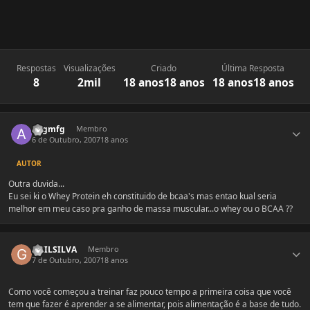
Respostas
Visualizações
Criado
Última Resposta
8
2mil
18 anos
18 anos
18 anos
18 anos
Estatísticas do autor
augmfg
Membro
6 de Outubro, 2007
18 anos
AUTOR
Outra duvida...
Eu sei ki o Whey Protein eh constituido de bcaa's mas entao kual seria
melhor em meu caso pra ganho de massa muscular...o whey ou o BCAA ??
Estatísticas do autor
GUILSILVA
Membro
7 de Outubro, 2007
18 anos
Como você começou a treinar faz pouco tempo a primeira coisa que você
tem que fazer é aprender a se alimentar, pois alimentação é a base de tudo.