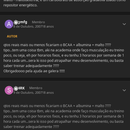
repositor energético.
Estatísticas do autor
augmfg
Membro
8 de Outubro, 2007
18 anos
AUTOR
qtos reais mais ou menos ficariam o BCAA + albumina + malto ????
tipo...tem uma coisa tbm, aki na academia onde faço musculação eu treino
poco, ou seja, eh por horarios fixos, e eu tenhu 3 horarios por semana de 1
hora cada um...sera ki isso pod atrapalhar meu desenvolvimento, ou basta
saber treinar adequadamente ????
Obrigadoooo pela ajuda ae galera !!!!!!
Estatísticas do autor
SH4RK
Membro
9 de Outubro, 2007
18 anos
qtos reais mais ou menos ficariam o BCAA + albumina + malto ????
tipo...tem uma coisa tbm, aki na academia onde faço musculação eu treino
poco, ou seja, eh por horarios fixos, e eu tenhu 3 horarios por semana de 1
hora cada um...sera ki isso pod atrapalhar meu desenvolvimento, ou basta
saber treinar adequadamente ????