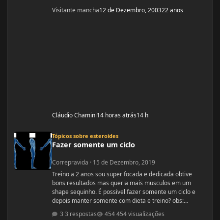
Visitante mancha
12 de Dezembro, 2003
22 anos
Cláudio Chamini
14 horas atrás
14 h
Fazer somente um ciclo
Tópicos sobre esteroides
Fazer somente um ciclo
Correpravida
·
15 de Dezembro, 2019
Treino a 2 anos sou super focada e dedicada obtive
bons resultados mas queria mais musculos em um
shape sequinho. É possivel fazer somente um ciclo e
depois manter somente com dieta e treino? obs:
desculpe se ja tiver esse tópico, procurei mais não
3 respostas
454 visualizações
encontrei