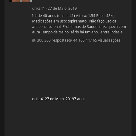
drika41
·
27 de Maio, 2019
Idade 40 anos (quase 41) Altura: 1.54 Peso: 48kg
Medicações em uso: topiramato. Não faço uso de
anticoncepcional Problemas de Saúde: enxaqueca com
aura Tempo de treino: sério há um ano, entre indas e
vindas 4 anos Ciclos feitos: Março 2019 oxandrolona 5
300 respostas
44.165 visualizações
mg durante 8 semanas, após 10 mg até a 12° semana.
Ciclo proposto com Aes ( Marca) do se e tempo: Proposto
pelo @Apollo Galeno e @Foston, verdade não é um
ciclo, usarei enantato de test
drika41
27 de Maio, 2019
7 anos