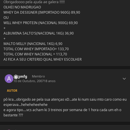
Obrigadoooo pela ajuda ae galera !!!!!!
OLHEI NO MADRUGAO
WHEY DA DESIGNER (IMPORTADO 960G) 89,90
OU
WILL WHEY PROTEIN (NACIONAL 900G) 69,90
+
ALBUMINA SALTO'S(NACIONAL 1KG) 36,90
+
MALTO MILLY (NACIONAL 1KG) 6,90
TOTAL COM WHEY IMPORTADO= 133,70
TOTAL COM WHEY NACIONAL = 113,70
AI FICA A SEU CRITERIO QUAL WHEY ESCOLHER
Estatísticas do autor
augmfg
Membro
10 de Outubro, 2007
18 anos
AUTOR
pô kra...obrigado ae pela sua atençao xD...ate ki num saiu mto caro como eu
esperava...heheheheehehe
e agora tipo....vcs acham ki 3 treinos por semana de 1 hora cada um eh o
bastante ???
Estatísticas do autor