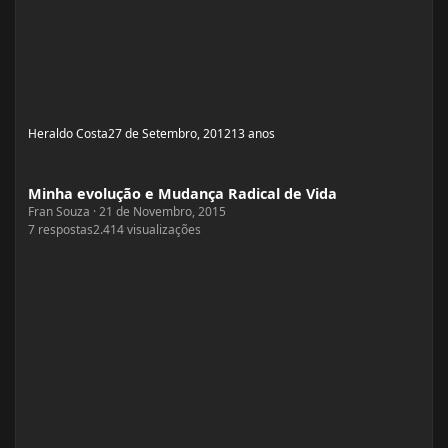
Heraldo Costa
27 de Setembro, 2012
13 anos
Minha evolução e Mudança Radical de Vida
Minha evolução e Mudança Radical de Vida
Fran Souza
·
21 de Novembro, 2015
7
respostas
2.414
visualizações