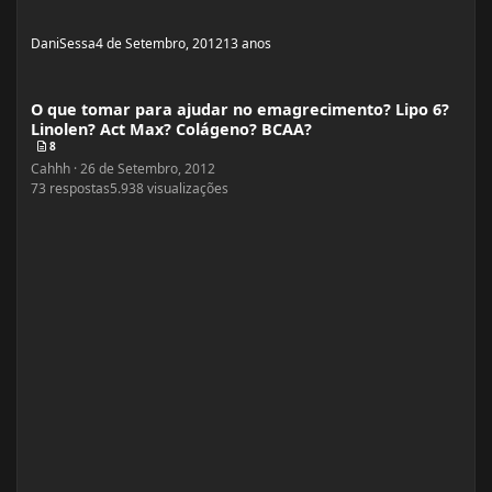
DaniSessa
4 de Setembro, 2012
13 anos
O que tomar para ajudar no emagrecimento? Lipo 6? Linolen? Act Max? Colá
O que tomar para ajudar no emagrecimento? Lipo 6?
Linolen? Act Max? Colágeno? BCAA?
8
Cahhh
·
26 de Setembro, 2012
73
respostas
5.938
visualizações