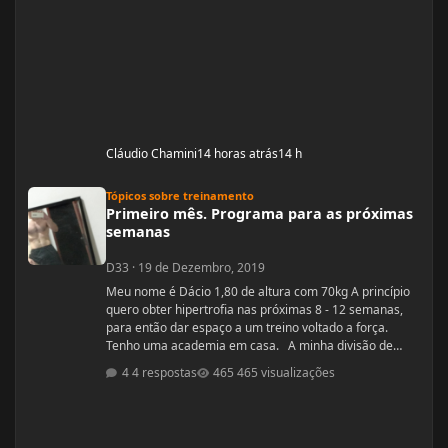
Cláudio Chamini
14 horas atrás
14 h
Primeiro mês. Programa para as próximas semanas
Tópicos sobre treinamento
Primeiro mês. Programa para as próximas
semanas
D33
·
19 de Dezembro, 2019
Meu nome é Dácio 1,80 de altura com 70kg A princípio
quero obter hipertrofia nas próximas 8 - 12 semanas,
para então dar espaço a um treino voltado a força.
Tenho uma academia em casa. A minha divisão de
treino atual segue: Seg: Agachamento 3x8 - 100kg
4 respostas
465 visualizações
RDL: 3x8 - 37,5kg Panturilha com uma perna 3x20 - 8kg
Supino: 3x8 - 60kg (quero melhorar isso aqui, horrível)
Voador com superband: 3x12 - Super Resistente. Pull
ups: 3x8 - 15kg (+ c