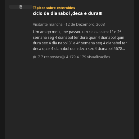
ciclo de dianabol ,deca e dura!!!
Tópicos sobre esteroides
ciclo de dianabol ,deca e dura!!!
Visitante mancha
·
12 de Dezembro, 2003
Um amigo meu , me passou um ciclo assim: 1º e 2º
semana seg 4 dianabol ter dura quar 4 dianabol quin
dura sex 4 dia nabol 3º e 4º semana seg 4 dianabol ter
deca quar 4 dianabol quin deca sex 4 dianabol 5678
seman vou partir para definição com outros anabolicos.
7 respostas
4.179 visualizações
PERGUNTAS : 1 - GOSTARIA DE SABER A OPNIÃO DE
VCS SOBRE ESSE CICLO? 2 - GOSTARIA DE SABER PQ
ELE ME FALOU P TOMAR OS 4 COMPRIMIDOS DE SEG ,
QUAR E SEX E NÃO TODOS OS DIAS? ELE ME DISS