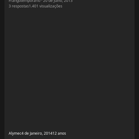
Frangotemporario
·
20 de Julho, 2013
3
respostas
1.401
visualizações
Alymec
4 de Janeiro, 2014
12 anos