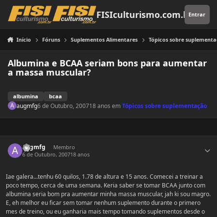
Pular para o conteúdo
FISIculturismo.com.br
Entrar
Início
Fóruns
Suplementos Alimentares
Tópicos sobre suplement
Albumina e BCAA seriam bons para aumentar
a massa muscular?
albumina
bcaa
augmfg
6 de Outubro, 2007
18 anos
em
Tópicos sobre suplementação
Estatísticas do autor
augmfg
Membro
6 de Outubro, 2007
18 anos
Iae galera...tenhu 60 quilos, 1.78 de altura e 15 anos. Comecei a treinar a
poco tempo, cerca de uma semana. Keria saber se tomar BCAA junto com
albumina seria bom pra aumentar minha massa muscular, jah ki sou magro.
E, eh melhor eu ficar sem tomar nenhum suplemento durante o primero
mes de treino, ou eu ganharia mais tempo tomando suplementos desde o