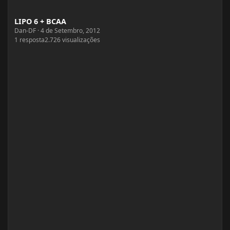
LIPO 6 + BCAA
LIPO 6 + BCAA
Dan-DF
·
4 de Setembro, 2012
1
resposta
2.726
visualizações