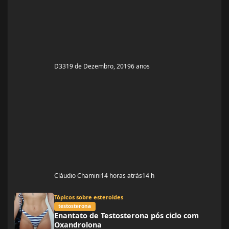
D33
19 de Dezembro, 2019
6 anos
Cláudio Chamini
14 horas atrás
14 h
Enantato de Testosterona pós ciclo com Oxandrolona
Tópicos sobre esteroides
testosterona
Enantato de Testosterona pós ciclo com
Oxandrolona