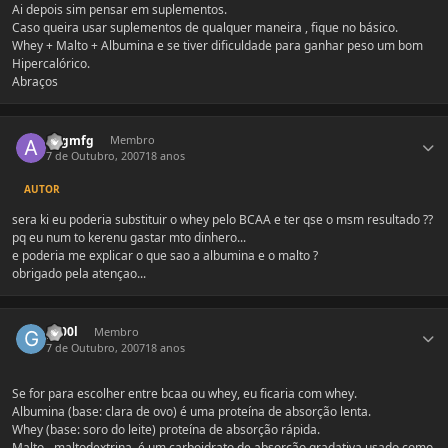
Ai depois sim pensar em suplementos.
Caso queira usar suplementos de qualquer maneira , fique no básico.
Whey + Malto + Albumina e se tiver dificuldade para ganhar peso um bom
Hipercalórico.
Abraços
Estatísticas do autor
augmfg
Membro
7 de Outubro, 2007
18 anos
AUTOR
sera ki eu poderia substituir o whey pelo BCAA e ter qse o msm resultado ??
pq eu num to kerenu gastar mto dinhero...
e poderia me explicar o que sao a albumina e o malto ?
obrigado pela atençao...
Estatísticas do autor
gc00l
Membro
7 de Outubro, 2007
18 anos
Se for para escolher entre bcaa ou whey, eu ficaria com whey.
Albumina (base: clara de ovo) é uma proteína de absorção lenta.
Whey (base: soro do leite) proteína de absorção rápida.
Malto - maltodextrina, é um carboidrato de absorção gradativa usado como