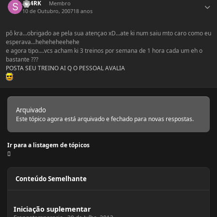
SH4RK
Membro
10 de Outubro, 2007
18 anos
pô kra...obrigado ae pela sua atençao xD...ate ki num saiu mto caro como eu
esperava...heheheheehehe
e agora tipo....vcs acham ki 3 treinos por semana de 1 hora cada um eh o
bastante ???
POSTA SEU TREINO AI Q O PESSOAL AVALIA
Arquivado
Este tópico agora está arquivado e fechado para novas respostas.
Ir para a listagem de tópicos
Conteúdo Semelhante
Iniciação suplementar
Iniciação suplementar