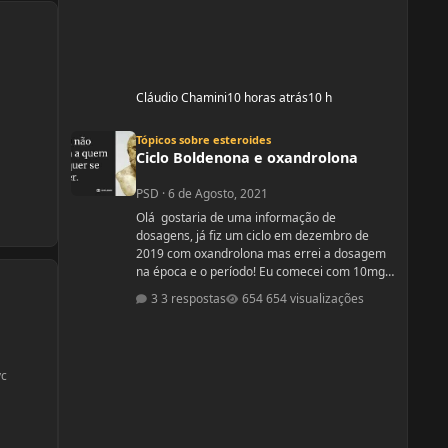
Cláudio Chamini
10 horas atrás
10 h
Ciclo Boldenona e oxandrolona
Tópicos sobre esteroides
Ciclo Boldenona e oxandrolona
PSD
·
6 de Agosto, 2021
Olá gostaria de uma informação de
dosagens, já fiz um ciclo em dezembro de
2019 com oxandrolona mas errei a dosagem
na época e o período! Eu comecei com 10mg e
fui aumentando e acabei tomando
3 respostas
654 visualizações
60mg porque entendi errado foram 4
semanas tive ganhos de 5 quilos. Eu já
treinava na época a 4 anos já tinha ganhos
bem bons até sem recursos anabolizantes só
vc
que eu tinha perdido peso eu queria aumentar
de forma rápida. Nos dois primeiros anos de
treino eu ganhei muita massa muscular mas
depois se