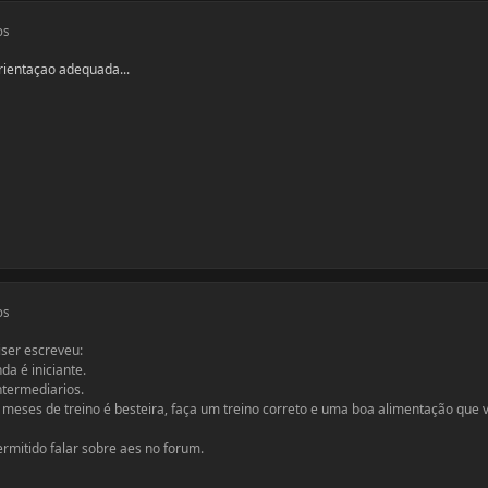
os
rientaçao adequada...
os
iser escreveu:
da é iniciante.
ntermediarios.
3 meses de treino é besteira, faça um treino correto e uma boa alimentação que 
permitido falar sobre aes no forum.