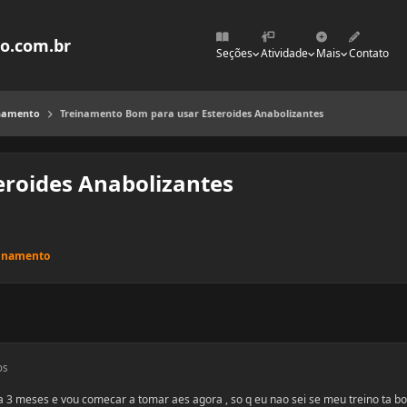
mo.com.br
Seções
Atividade
Mais
Contato
inamento
Treinamento Bom para usar Esteroides Anabolizantes
roides Anabolizantes
einamento
os
 a 3 meses e vou comecar a tomar aes agora , so q eu nao sei se meu treino ta b