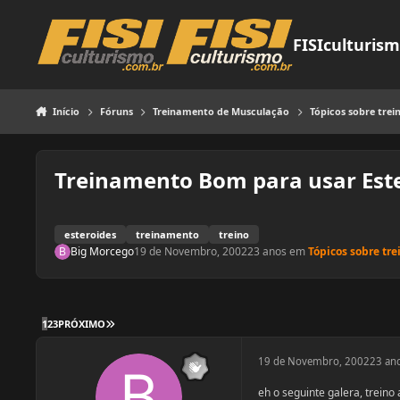
Pular para o conteúdo
FISIculturis
Início
Fóruns
Treinamento de Musculação
Tópicos sobre tre
Treinamento Bom para usar Este
esteroides
treinamento
treino
Big Morcego
19 de Novembro, 2002
23 anos
em
Tópicos sobre tr
ÚLTIMA PÁGINA
1
2
3
PRÓXIMO
19 de Novembro, 2002
23 an
eh o seguinte galera, treino