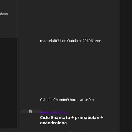
e ganhar um pouco de ma
 devo
magrelafit
31 de Outubro, 2019
6 anos
Cláudio Chamini
9 horas atrás
9 h
Ciclo Enantato + primabolan + oxandrolona
Relatos de ciclos
Ciclo Enantato + primabolan +
oxandrolona