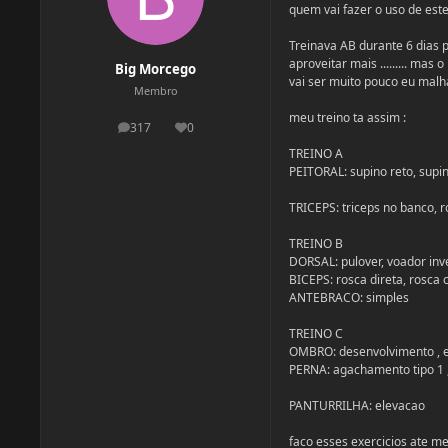
quem vai fazer o uso de ester
Treinava AB durante 6 dias 
aproveitar mais ......... mas
Big Morcego
vai ser muito pouco eu mal
Membro
meu treino ta assim :
317
0
postagens
Reputação
TREINO A
PEITORAL: supino reto, supino
TRICEPS: triceps no banco, ro
TREINO B
DORSAL: pulover, voador in
BICEPS: rosca direta, rosca 
ANTEBRACO: simples
TREINO C
OMBRO: desenvolvimento , e
PERNA: agachamento tipo 1 ,
PANTURRILHA: elevacao
faco esses exercicios ate