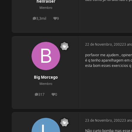
hellraiser
Membro
3,3mil
9
postagens
Reputação
22 de Novembro, 2002
23 an
porfavor me ajudem , opine
é q tenho aparelhagem em ca
esta bom esses exercicios q 
Big Morcego
Membro
317
0
postagens
Reputação
23 de Novembro, 2002
23 an
Não curto bomba mas esse n