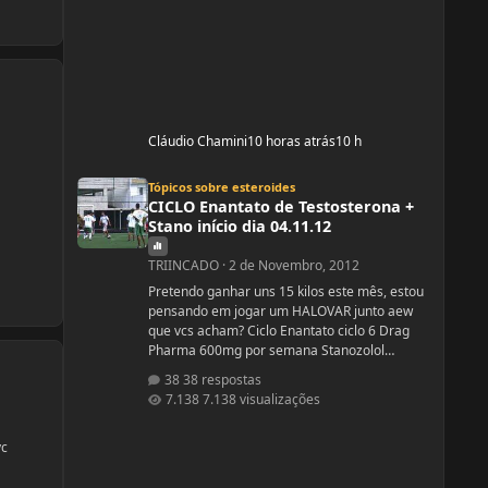
Cláudio Chamini
10 horas atrás
10 h
CICLO Enantato de Testosterona + Stano início dia 04.11.12
Tópicos sobre esteroides
CICLO Enantato de Testosterona +
Stano início dia 04.11.12
TRIINCADO
·
2 de Novembro, 2012
Pretendo ganhar uns 15 kilos este mês, estou
pensando em jogar um HALOVAR junto aew
que vcs acham? Ciclo Enantato ciclo 6 Drag
Pharma 600mg por semana Stanozolol
Upjhon 100mg DSDN
38 respostas
7.138 visualizações
vc