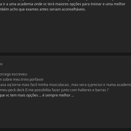
ria ir a uma academia onde vc terá maiores opções para treinar e uma melhor
também acho que exames antes seriam aconselháveis.
os
orcego escreveu:
m sobre meu trino porfavor
sa oq torna mais facil minha musculacao , mas sera q preciso ir numa academi
meu peck deck II me possibilita fazer junto com halteres e barras ?
e vc tem mais opções ... é sempre melhor ...