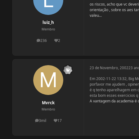
os riscos, acho que vc deve
orientação , sobre os aes 
valeu...
luiz_h
Membro
236
2
postagens
Reputação
23 de Novembro, 2002
23 an
Em 2002-11-22 13:32, Big M
porfavor me ajudem , opine
é q tenho aparelhagem em ca
esta bom esses exercicios q 
A vantagem da academia é qu
Mvrck
Membro
3mil
17
postagens
Reputação