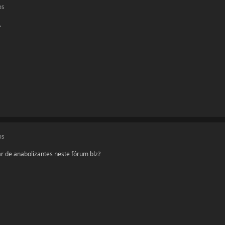
os
.
os
ar de anabolizantes neste fórum blz?