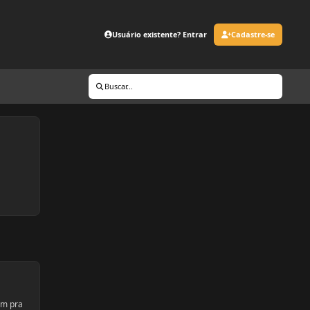
Usuário existente? Entrar
Cadastre-se
Buscar...
om pra