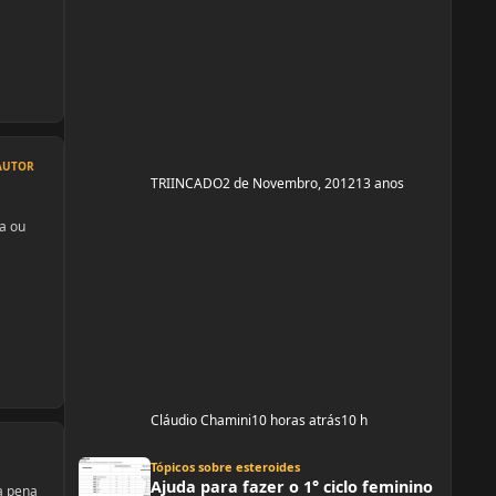
AUTOR
TRIINCADO
2 de Novembro, 2012
13 anos
a ou
Cláudio Chamini
10 horas atrás
10 h
Ajuda para fazer o 1° ciclo feminino
Tópicos sobre esteroides
Ajuda para fazer o 1° ciclo feminino
a pena