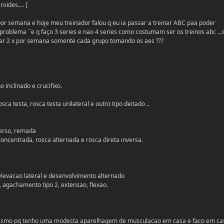
oides.... [
por semana e hoje meu treinador falou q eu ia passar a treinar ABC paa poder
 o problema ´´e q faço 3 series e nao 4 series como costumam ser os treinos abc ...
har 2 x por semana somente cada grupo tomando os aes ???
 inclinado e crucifixo.
sca testa, rosca testa unilateral e outro tipo deitado ..
verso, remada
concentrada, rosca alternada e rosca direta inversa.
levacao lateral e desenvolvimento alternado
 agachamento tipo 2, extensao, flexao.
 mesmo pq tenho uma modesta aparelhagem de musculacao em casa e faco em ca