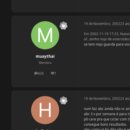
19 de Novembro, 2002
23 an
Em 2002-11-19 17:23, Nuevo
af...tenho nojo de esteróides
se tem nojo guarda para vo
muaythai
Membro
426
1
postagens
Reputação
19 de Novembro, 2002
23 an
num faz abc ainda não vc ain
abc 3 x por semana é para i
pô cara pra que ciclar com 
consegue bons resultados.
obs: como já foi dito não é 