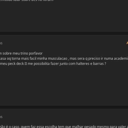
os
m sobre meu trino porfavor
sa oq torna mais facil minha musculacao , mas sera q preciso ir numa academi
meu peck deck II me possibilita fazer junto com halteres e barras ?
os
ão é o caso, quem faz essa escolha tem que malhar pesado mesmo para valer 