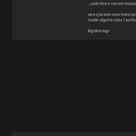
....tudo livre e nao em maq
sera q ta bom esse treino pr
mudar alguma coisa ? porfav
Big Morcego