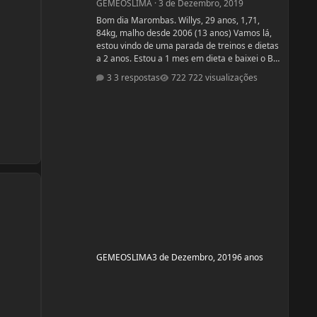
GEMEOSLIMA
·
3 de Dezembro, 2019
Bom dia Marombas. Willys, 29 anos, 1,71,
84kg, malho desde 2006 (13 anos) Vamos lá,
estou vindo de uma parada de treinos e dietas
a 2 anos. Estou a 1 mes em dieta e baixei o BF
para 13% Pensando em competir estreantes
3 respostas
722 visualizações
ano que vem se tudo ocorrer bem até abril.
(Secar e corrigir os pontos fracos) Anexo, os
exames laboratoriais. Fechei com um atleta e
treinador pra ver se em 6 meses monto a
armadura, rs! Segue o protocolo passado por
ele: Enantato 250mg 2x seman
GEMEOSLIMA
3 de Dezembro, 2019
6 anos