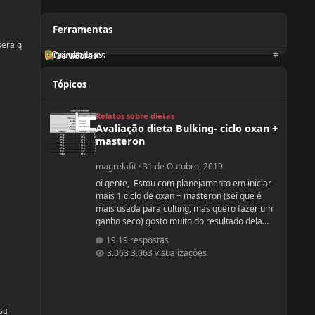
Ferramentas
sera q
Calculadoras
Orientadores
Geradores
Tópicos
Avaliação dieta Bulking- ciclo oxan + masteron
Relatos sobre dietas
Avaliação dieta Bulking- ciclo oxan +
masteron
magrelafit
·
31 de Outubro, 2019
oi gente, Estou com planejamento em iniciar
mais 1 ciclo de oxan + masteron (sei que é
mais usada para culting, mas quero fazer um
ganho seco) gosto muito do resultado dela
(nunca usei, apenas observo no pessoal). ja fiz
19 respostas
2 ciclos de oxandrolona 1 em 2016(6
3.063 visualizações
semanas) e outro 2017.(6 semanas) , mas o
meu objetivo do tópico mesmo é sobre a
dieta. Quero fazer uma dieta bulking limpa,
não tenho a necessidade de ganhar muito
peso, apenas melhorar a qualidade muscular
sa