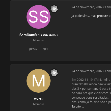
24 de Novembro, 2002
23 an
ja pode sim... mas procure o
ßamßam®.1338434063
Membro
249
1
postagens
Reputação
24 de Novembro, 2002
23 an
Em 2002-11-19 17:44, hellra
num faz abc ainda não vc ain
abc 3 x por semana é para i
pô cara pra que ciclar com 
consegue bons resultados.
Mvrck
obs: como já foi dito não é 
Membro
Tá dito ...