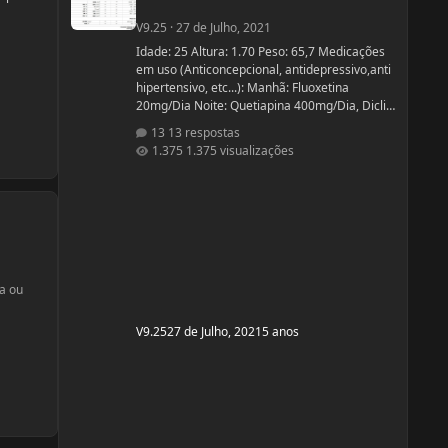
V9.25
·
27 de Julho, 2021
Idade: 25 Altura: 1.70 Peso: 65,7 Medicações
em uso (Anticoncepcional, antidepressivo,anti
hipertensivo, etc...): Manhã: Fluoxetina
20mg/Dia Noite: Quetiapina 400mg/Dia, Diclin
(anticoncepcional) Terça e Sábado:
13 respostas
Cabergolina 0,5mg Problemas de Saúde e
1.375 visualizações
história de cirurgias: Frequentemente tenho
hipoglicemia oque faz com que precise comer
algo com açúcar. - Fluoxetina e Quetiapina
para tratamento depressivo e bipolar. (Doença
genética, tratamento iniciado quando cria
a ou
V9.25
27 de Julho, 2021
5 anos