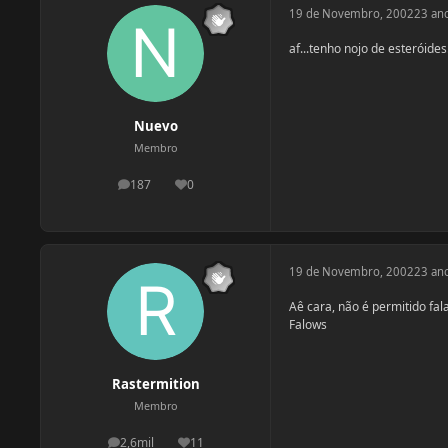
19 de Novembro, 2002
23 an
af...tenho nojo de esteróides
Nuevo
Membro
187
0
postagens
Reputação
19 de Novembro, 2002
23 an
Aê cara, não é permitido fal
Falows
Rastermition
Membro
2,6mil
11
postagens
Reputação