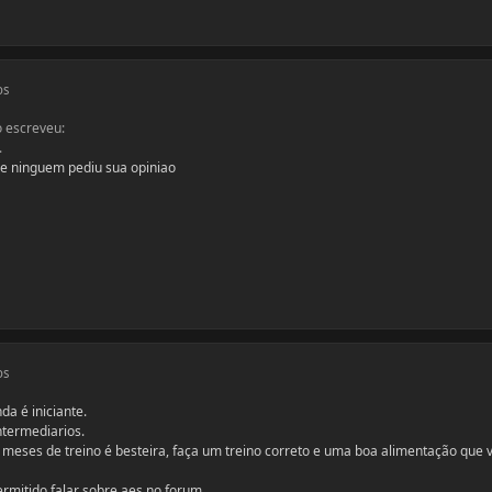
os
 escreveu:
.
ce ninguem pediu sua opiniao
os
da é iniciante.
ntermediarios.
3 meses de treino é besteira, faça um treino correto e uma boa alimentação que 
permitido falar sobre aes no forum.